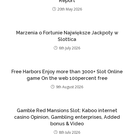
Report
20th May 2026
Marzenia o Fortunie Największe Jackpoty w
Slottica
6th July 2026
Free Harbors Enjoy more than 3000+ Slot Online
game On the web 100percent free
9th August 2026
Gamble Red Mansions Slot: Kaboo internet
casino Opinion, Gambling enterprises, Added
bonus & Video
8th July 2026