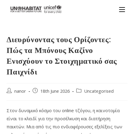
Διευρύνοντας τους Ορίζοντες:
Πώς τα Μπόνους Καζίνο
Ενισχύουν το Στοιχηματικό σας
Παιχνίδι
nanor
18th June 2026
Uncategorised
Στον δυναμικό κόσμο του online τζόγου, η καινοτομία
είναι το κλειδί για την προσέλκυση και διατήρηση
παικτών. Μια από τις πιο ενδιαφέρουσες εξελίξεις των