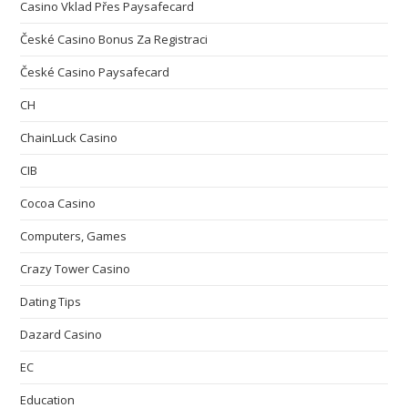
Casino Vklad Přes Paysafecard
České Casino Bonus Za Registraci
České Casino Paysafecard
CH
ChainLuck Casino
CIB
Cocoa Casino
Computers, Games
Crazy Tower Сasino
Dating Tips
Dazard Casino
EC
Education