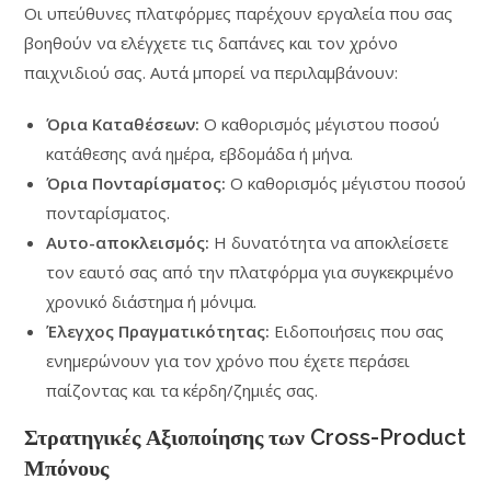
Οι υπεύθυνες πλατφόρμες παρέχουν εργαλεία που σας
βοηθούν να ελέγχετε τις δαπάνες και τον χρόνο
παιχνιδιού σας. Αυτά μπορεί να περιλαμβάνουν:
Όρια Καταθέσεων:
Ο καθορισμός μέγιστου ποσού
κατάθεσης ανά ημέρα, εβδομάδα ή μήνα.
Όρια Πονταρίσματος:
Ο καθορισμός μέγιστου ποσού
πονταρίσματος.
Αυτο-αποκλεισμός:
Η δυνατότητα να αποκλείσετε
τον εαυτό σας από την πλατφόρμα για συγκεκριμένο
χρονικό διάστημα ή μόνιμα.
Έλεγχος Πραγματικότητας:
Ειδοποιήσεις που σας
ενημερώνουν για τον χρόνο που έχετε περάσει
παίζοντας και τα κέρδη/ζημιές σας.
Στρατηγικές Αξιοποίησης των Cross-Product
Μπόνους