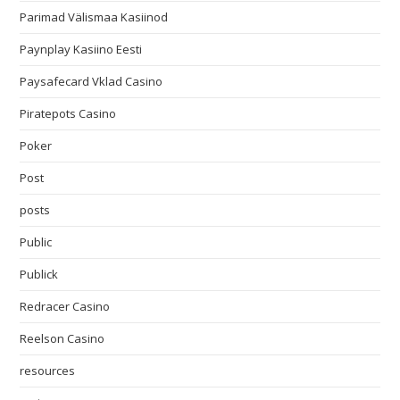
Parimad Välismaa Kasiinod
Paynplay Kasiino Eesti
Paysafecard Vklad Casino
Piratepots Casino
Poker
Post
posts
Public
Publick
Redracer Casino
Reelson Casino
resources