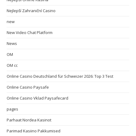
Nejlepší Zahraniční Casino
new
New Video Chat Platform
News
OM
OM cc
Online Casino Deutschland für Schweizer 2026: Top 3 Test
Online Casino Paysafe
Online Casino Vklad Paysafecard
pages
Parhaat Nordea Kasinot
Parimad Kasiino Pakkumised