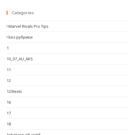
Categories
! Marvel Rivals Pro Tips
! Без рубрики
1
10_07_AU_AKS
11
12
123texts
16
17
18
1xbetapp-ph.com5