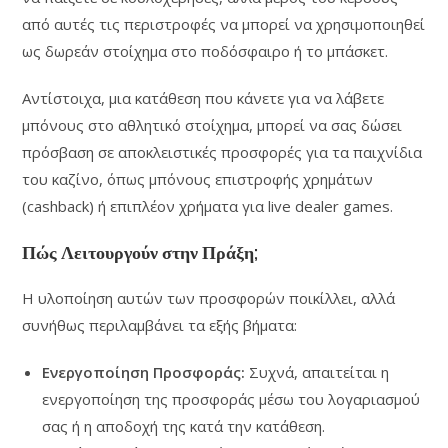
από αυτές τις περιστροφές να μπορεί να χρησιμοποιηθεί
ως δωρεάν στοίχημα στο ποδόσφαιρο ή το μπάσκετ.
Αντίστοιχα, μια κατάθεση που κάνετε για να λάβετε
μπόνους στο αθλητικό στοίχημα, μπορεί να σας δώσει
πρόσβαση σε αποκλειστικές προσφορές για τα παιχνίδια
του καζίνο, όπως μπόνους επιστροφής χρημάτων
(cashback) ή επιπλέον χρήματα για live dealer games.
Πώς Λειτουργούν στην Πράξη;
Η υλοποίηση αυτών των προσφορών ποικίλλει, αλλά
συνήθως περιλαμβάνει τα εξής βήματα:
Ενεργοποίηση Προσφοράς:
Συχνά, απαιτείται η
ενεργοποίηση της προσφοράς μέσω του λογαριασμού
σας ή η αποδοχή της κατά την κατάθεση.