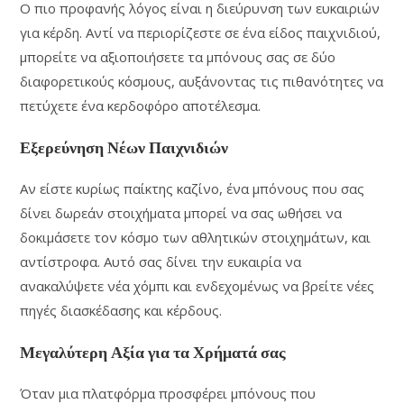
Ο πιο προφανής λόγος είναι η διεύρυνση των ευκαιριών
για κέρδη. Αντί να περιορίζεστε σε ένα είδος παιχνιδιού,
μπορείτε να αξιοποιήσετε τα μπόνους σας σε δύο
διαφορετικούς κόσμους, αυξάνοντας τις πιθανότητες να
πετύχετε ένα κερδοφόρο αποτέλεσμα.
Εξερεύνηση Νέων Παιχνιδιών
Αν είστε κυρίως παίκτης καζίνο, ένα μπόνους που σας
δίνει δωρεάν στοιχήματα μπορεί να σας ωθήσει να
δοκιμάσετε τον κόσμο των αθλητικών στοιχημάτων, και
αντίστροφα. Αυτό σας δίνει την ευκαιρία να
ανακαλύψετε νέα χόμπι και ενδεχομένως να βρείτε νέες
πηγές διασκέδασης και κέρδους.
Μεγαλύτερη Αξία για τα Χρήματά σας
Όταν μια πλατφόρμα προσφέρει μπόνους που