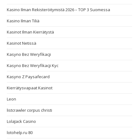
Kasino Ilman Rekisteröitymistä 2026 – TOP 3 Suomessa
Kasino Ilman Tiliä
Kasinot Ilman Kierrätystä
Kasinot Netissä
Kasyno Bez Weryfikacji
Kasyno Bez Weryfikacji Kyc
Kasyno Z Paysafecard
Kierrätysvapaat Kasinot
Leon
listcrawler corpus christi
LolaJack Casino
lotohelp.ru 80