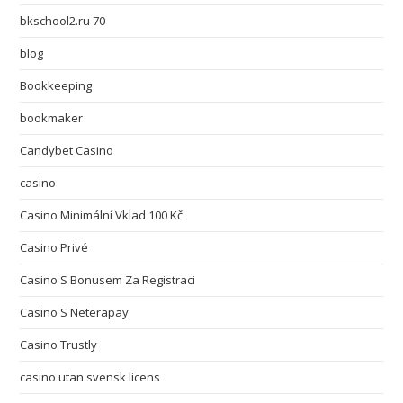
bkschool2.ru 70
blog
Bookkeeping
bookmaker
Candybet Casino
casino
Casino Minimální Vklad 100 Kč
Casino Privé
Casino S Bonusem Za Registraci
Casino S Neterapay
Casino Trustly
casino utan svensk licens