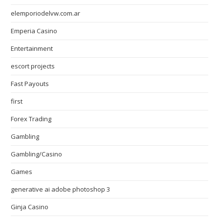
elemporiodelvw.com.ar
Emperia Casino
Entertainment
escort projects
Fast Payouts
first
Forex Trading
Gambling
Gambling/Casino
Games
generative ai adobe photoshop 3
Ginja Casino