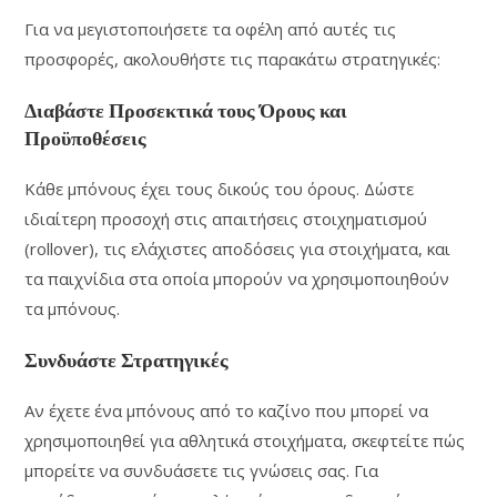
Για να μεγιστοποιήσετε τα οφέλη από αυτές τις
προσφορές, ακολουθήστε τις παρακάτω στρατηγικές:
Διαβάστε Προσεκτικά τους Όρους και
Προϋποθέσεις
Κάθε μπόνους έχει τους δικούς του όρους. Δώστε
ιδιαίτερη προσοχή στις απαιτήσεις στοιχηματισμού
(rollover), τις ελάχιστες αποδόσεις για στοιχήματα, και
τα παιχνίδια στα οποία μπορούν να χρησιμοποιηθούν
τα μπόνους.
Συνδυάστε Στρατηγικές
Αν έχετε ένα μπόνους από το καζίνο που μπορεί να
χρησιμοποιηθεί για αθλητικά στοιχήματα, σκεφτείτε πώς
μπορείτε να συνδυάσετε τις γνώσεις σας. Για