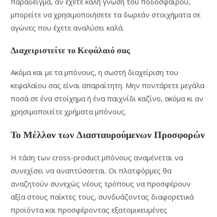
παράδειγμα, αν έχετε καλή γνώση του ποδοσφαίρου,
μπορείτε να χρησιμοποιήσετε τα δωρεάν στοιχήματα σε
αγώνες που έχετε αναλύσει καλά.
Διαχειριστείτε το Κεφάλαιό σας
Ακόμα και με τα μπόνους, η σωστή διαχείριση του
κεφαλαίου σας είναι απαραίτητη. Μην ποντάρετε μεγάλα
ποσά σε ένα στοίχημα ή ένα παιχνίδι καζίνο, ακόμα κι αν
χρησιμοποιείτε χρήματα μπόνους.
Το Μέλλον των Διασταυρούμενων Προσφορών
Η τάση των cross-product μπόνους αναμένεται να
συνεχίσει να αναπτύσσεται. Οι πλατφόρμες θα
αναζητούν συνεχώς νέους τρόπους να προσφέρουν
αξία στους παίκτες τους, συνδυάζοντας διαφορετικά
προϊόντα και προσφέροντας εξατομικευμένες