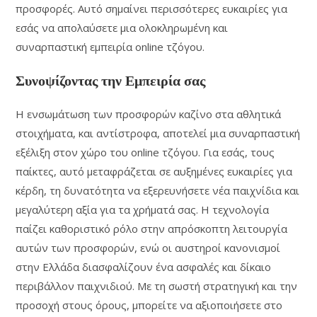
προσφορές. Αυτό σημαίνει περισσότερες ευκαιρίες για
εσάς να απολαύσετε μια ολοκληρωμένη και
συναρπαστική εμπειρία online τζόγου.
Συνοψίζοντας την Εμπειρία σας
Η ενσωμάτωση των προσφορών καζίνο στα αθλητικά
στοιχήματα, και αντίστροφα, αποτελεί μια συναρπαστική
εξέλιξη στον χώρο του online τζόγου. Για εσάς, τους
παίκτες, αυτό μεταφράζεται σε αυξημένες ευκαιρίες για
κέρδη, τη δυνατότητα να εξερευνήσετε νέα παιχνίδια και
μεγαλύτερη αξία για τα χρήματά σας. Η τεχνολογία
παίζει καθοριστικό ρόλο στην απρόσκοπτη λειτουργία
αυτών των προσφορών, ενώ οι αυστηροί κανονισμοί
στην Ελλάδα διασφαλίζουν ένα ασφαλές και δίκαιο
περιβάλλον παιχνιδιού. Με τη σωστή στρατηγική και την
προσοχή στους όρους, μπορείτε να αξιοποιήσετε στο