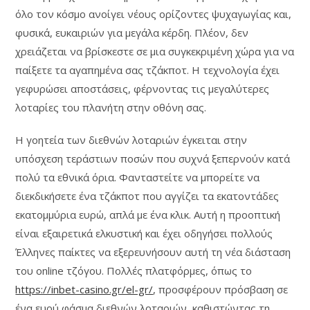
όλο τον κόσμο ανοίγει νέους ορίζοντες ψυχαγωγίας και,
φυσικά, ευκαιριών για μεγάλα κέρδη. Πλέον, δεν
χρειάζεται να βρίσκεστε σε μια συγκεκριμένη χώρα για να
παίξετε τα αγαπημένα σας τζάκποτ. Η τεχνολογία έχει
γεφυρώσει αποστάσεις, φέρνοντας τις μεγαλύτερες
λοταρίες του πλανήτη στην οθόνη σας.
Η γοητεία των διεθνών λοταριών έγκειται στην
υπόσχεση τεράστιων ποσών που συχνά ξεπερνούν κατά
πολύ τα εθνικά όρια. Φανταστείτε να μπορείτε να
διεκδικήσετε ένα τζάκποτ που αγγίζει τα εκατοντάδες
εκατομμύρια ευρώ, απλά με ένα κλικ. Αυτή η προοπτική
είναι εξαιρετικά ελκυστική και έχει οδηγήσει πολλούς
Έλληνες παίκτες να εξερευνήσουν αυτή τη νέα διάσταση
του online τζόγου. Πολλές πλατφόρμες, όπως το
https://inbet-casino.gr/el-gr/
, προσφέρουν πρόσβαση σε
ένα ευρύ φάσμα διεθνών λοταριών, καθιστώντας τη