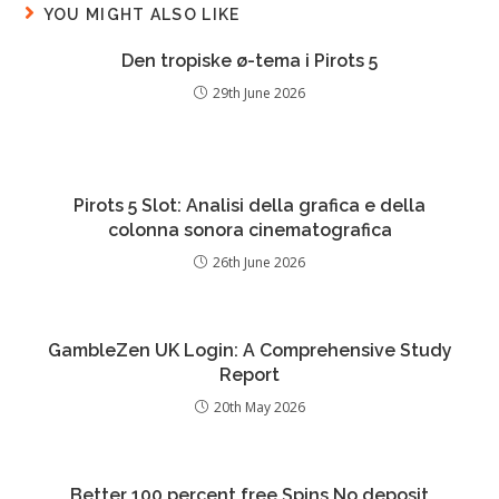
YOU MIGHT ALSO LIKE
Den tropiske ø-tema i Pirots 5
29th June 2026
Pirots 5 Slot: Analisi della grafica e della
colonna sonora cinematografica
26th June 2026
GambleZen UK Login: A Comprehensive Study
Report
20th May 2026
Better 100 percent free Spins No deposit