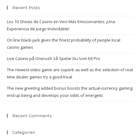
Recent Posts
Los 10 Shows de Casino en Vivo Más Emocionantes: ¡Una
Experiencia de Juego Inolvidable!
On line black-jack gives the finest probability of people local
casino games
Live Casino på Onerush Så Spelar Du Som Ett Pro
The newest video game are superb as well as the selection of real
time dealer games try a good treat
The new greeting added bonus boosts the actual-currency gaming
end up being and develops your odds of energetic
Recent Comments
Categories