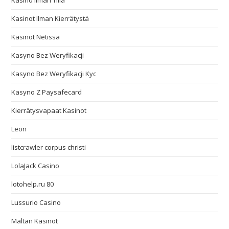
Kasino Ilman Tiliä
Kasinot Ilman Kierrätystä
Kasinot Netissä
Kasyno Bez Weryfikacji
Kasyno Bez Weryfikacji Kyc
Kasyno Z Paysafecard
Kierrätysvapaat Kasinot
Leon
listcrawler corpus christi
LolaJack Casino
lotohelp.ru 80
Lussurio Casino
Maltan Kasinot