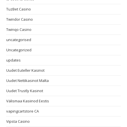
TuzBet Casino
Twindor Casino
Twinqo Casino
uncategorised
Uncategorized
updates
Uudet Euteller Kasinot
Uudet Nettikasinot Malta
Uudet Trustly Kasinot
Välismaa Kasiinod Eestis
vapingcartstore CA
Vipsta Casino