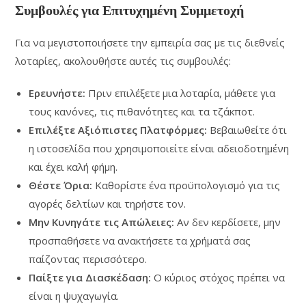
Συμβουλές για Επιτυχημένη Συμμετοχή
Για να μεγιστοποιήσετε την εμπειρία σας με τις διεθνείς
λοταρίες, ακολουθήστε αυτές τις συμβουλές:
Ερευνήστε:
Πριν επιλέξετε μια λοταρία, μάθετε για
τους κανόνες, τις πιθανότητες και τα τζάκποτ.
Επιλέξτε Αξιόπιστες Πλατφόρμες:
Βεβαιωθείτε ότι
η ιστοσελίδα που χρησιμοποιείτε είναι αδειοδοτημένη
και έχει καλή φήμη.
Θέστε Όρια:
Καθορίστε ένα προϋπολογισμό για τις
αγορές δελτίων και τηρήστε τον.
Μην Κυνηγάτε τις Απώλειες:
Αν δεν κερδίσετε, μην
προσπαθήσετε να ανακτήσετε τα χρήματά σας
παίζοντας περισσότερο.
Παίξτε για Διασκέδαση:
Ο κύριος στόχος πρέπει να
είναι η ψυχαγωγία.