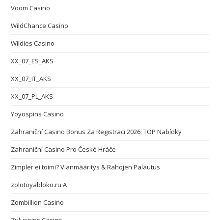
Voom Casino
WildChance Casino
Wildies Casino
XX_07_ES_AKS
XX_07_IT_AKS
XX_07_PL_AKS
Yoyospins Casino
Zahraniční Casino Bonus Za Registraci 2026: TOP Nabídky
Zahraniční Casino Pro České Hráče
Zimpler ei toimi? Vianmääritys & Rahojen Palautus
zolotoyabloko.ru A
Zombillion Casino