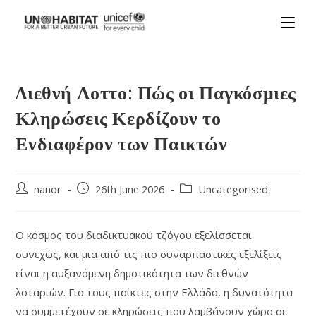
Διεθνή Λοττο: Πώς οι Παγκόσμιες
Κληρώσεις Κερδίζουν το
Ενδιαφέρον των Παικτών
nanor
26th June 2026
Uncategorised
Ο κόσμος του διαδικτυακού τζόγου εξελίσσεται
συνεχώς, και μια από τις πιο συναρπαστικές εξελίξεις
είναι η αυξανόμενη δημοτικότητα των διεθνών
λοταριών. Για τους παίκτες στην Ελλάδα, η δυνατότητα
να συμμετέχουν σε κληρώσεις που λαμβάνουν χώρα σε