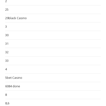
2
25
29black Casino
3
30
31
32
33
4
5bet Casino
6084 done
8
8,6