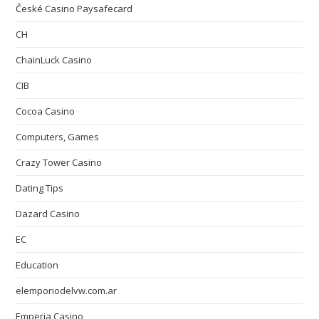
České Casino Paysafecard
CH
ChainLuck Casino
CIB
Cocoa Casino
Computers, Games
Crazy Tower Сasino
Dating Tips
Dazard Casino
EC
Education
elemporiodelvw.com.ar
Emperia Casino