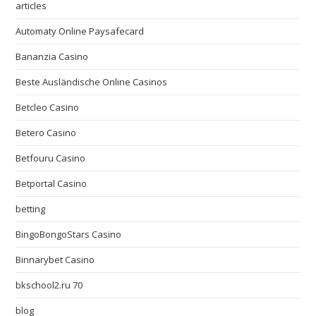
articles
Automaty Online Paysafecard
Bananzia Casino
Beste Ausländische Online Casinos
Betcleo Casino
Betero Casino
Betfouru Casino
Betportal Casino
betting
BingoBongoStars Casino
Binnarybet Casino
bkschool2.ru 70
blog