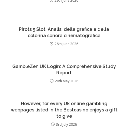
29th June 2026
Pirots 5 Slot: Analisi della grafica e della
colonna sonora cinematografica
26th June 2026
GambleZen UK Login: A Comprehensive Study
Report
20th May 2026
However, for every Uk online gambling
webpages listed in the Bestcasino enjoys a gift
to give
3rd July 2026