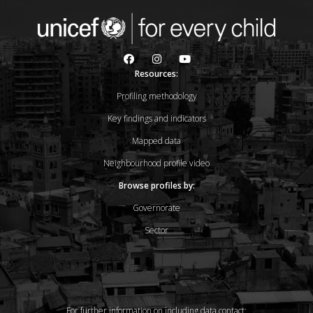
Resources:
Profiling methodology
Key findings and indicators
Mapped data
Neighbourhood profile video
Browse profiles by:
Governorate
Sector
For further information on including data,contact: