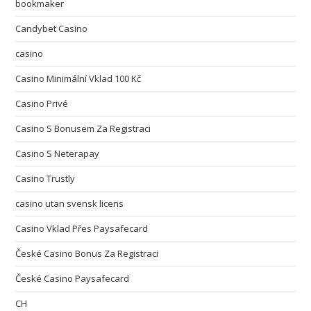
bookmaker
Candybet Casino
casino
Casino Minimální Vklad 100 Kč
Casino Privé
Casino S Bonusem Za Registraci
Casino S Neterapay
Casino Trustly
casino utan svensk licens
Casino Vklad Přes Paysafecard
České Casino Bonus Za Registraci
České Casino Paysafecard
CH