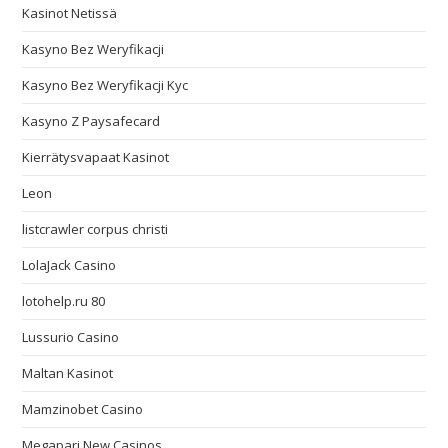
Kasinot Netissä
Kasyno Bez Weryfikacji
Kasyno Bez Weryfikacji Kyc
Kasyno Z Paysafecard
Kierrätysvapaat Kasinot
Leon
listcrawler corpus christi
LolaJack Casino
lotohelp.ru 80
Lussurio Casino
Maltan Kasinot
Mamzinobet Casino
Megapari New Casinos