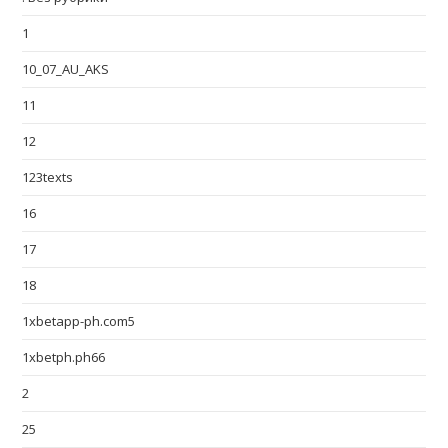
1
10_07_AU_AKS
11
12
123texts
16
17
18
1xbetapp-ph.com5
1xbetph.ph66
2
25