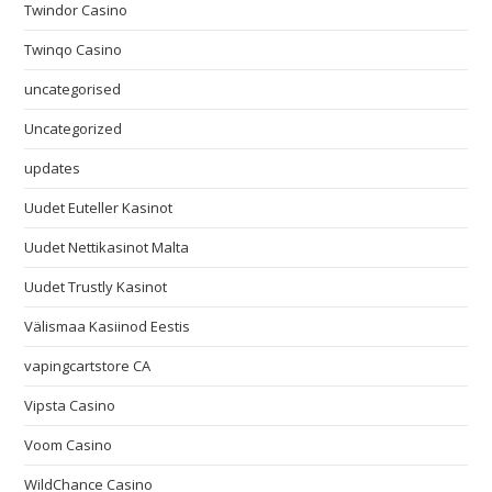
Twindor Casino
Twinqo Casino
uncategorised
Uncategorized
updates
Uudet Euteller Kasinot
Uudet Nettikasinot Malta
Uudet Trustly Kasinot
Välismaa Kasiinod Eestis
vapingcartstore CA
Vipsta Casino
Voom Casino
WildChance Casino