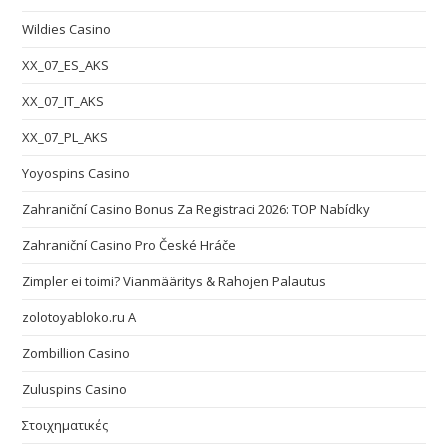
Wildies Casino
XX_07_ES_AKS
XX_07_IT_AKS
XX_07_PL_AKS
Yoyospins Casino
Zahraniční Casino Bonus Za Registraci 2026: TOP Nabídky
Zahraniční Casino Pro České Hráče
Zimpler ei toimi? Vianmääritys & Rahojen Palautus
zolotoyabloko.ru A
Zombillion Casino
Zuluspins Casino
Στοιχηματικές