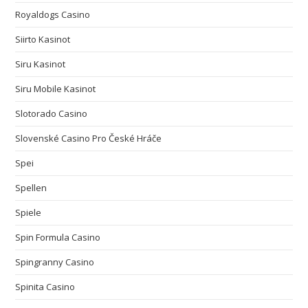
Royaldogs Casino
Siirto Kasinot
Siru Kasinot
Siru Mobile Kasinot
Slotorado Casino
Slovenské Casino Pro České Hráče
Spei
Spellen
Spiele
Spin Formula Casino
Spingranny Casino
Spinita Casino