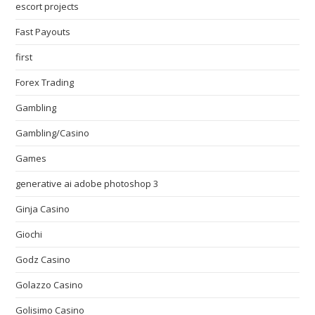
escort projects
Fast Payouts
first
Forex Trading
Gambling
Gambling/Casino
Games
generative ai adobe photoshop 3
Ginja Casino
Giochi
Godz Casino
Golazzo Casino
Golisimo Casino