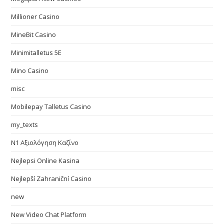
Millioner Casino
MineBit Casino
Minimitalletus 5E
Mino Casino
misc
Mobilepay Talletus Casino
my_texts
N1 Αξιολόγηση Καζίνο
Nejlepsi Online Kasina
Nejlepší Zahraniční Casino
new
New Video Chat Platform