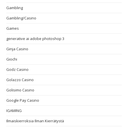
Gambling
Gambling/Casino
Games
generative ai adobe photoshop 3
Ginja Casino
Giochi
Godz Casino
Golazzo Casino
Golisimo Casino
Google Pay Casino
IGAMING
Ilmaiskierroksia Ilman Kierrätystä