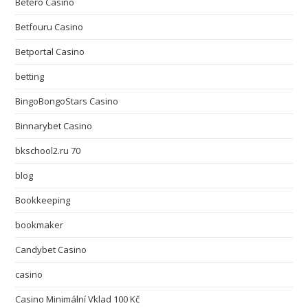
Betero Casino
Betfouru Casino
Betportal Casino
betting
BingoBongoStars Casino
Binnarybet Casino
bkschool2.ru 70
blog
Bookkeeping
bookmaker
Candybet Casino
casino
Casino Minimální Vklad 100 Kč