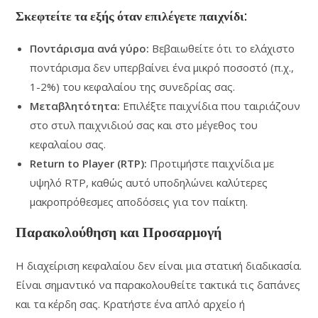
Σκεφτείτε τα εξής όταν επιλέγετε παιχνίδι:
Ποντάρισμα ανά γύρο:
Βεβαιωθείτε ότι το ελάχιστο
ποντάρισμα δεν υπερβαίνει ένα μικρό ποσοστό (π.χ.,
1-2%) του κεφαλαίου της συνεδρίας σας.
Μεταβλητότητα:
Επιλέξτε παιχνίδια που ταιριάζουν
στο στυλ παιχνιδιού σας και στο μέγεθος του
κεφαλαίου σας.
Return to Player (RTP):
Προτιμήστε παιχνίδια με
υψηλό RTP, καθώς αυτό υποδηλώνει καλύτερες
μακροπρόθεσμες αποδόσεις για τον παίκτη.
Παρακολούθηση και Προσαρμογή
Η διαχείριση κεφαλαίου δεν είναι μια στατική διαδικασία.
Είναι σημαντικό να παρακολουθείτε τακτικά τις δαπάνες
και τα κέρδη σας. Κρατήστε ένα απλό αρχείο ή