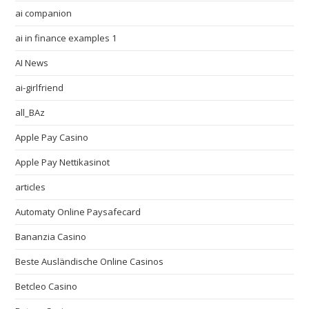
ai companion
ai in finance examples 1
AI News
ai-girlfriend
all_BAz
Apple Pay Casino
Apple Pay Nettikasinot
articles
Automaty Online Paysafecard
Bananzia Casino
Beste Ausländische Online Casinos
Betcleo Casino