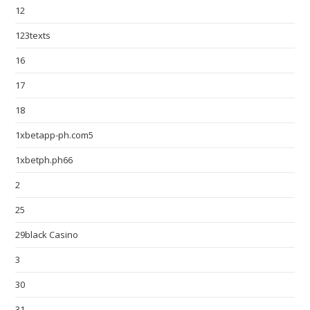
12
123texts
16
17
18
1xbetapp-ph.com5
1xbetph.ph66
2
25
29black Casino
3
30
31