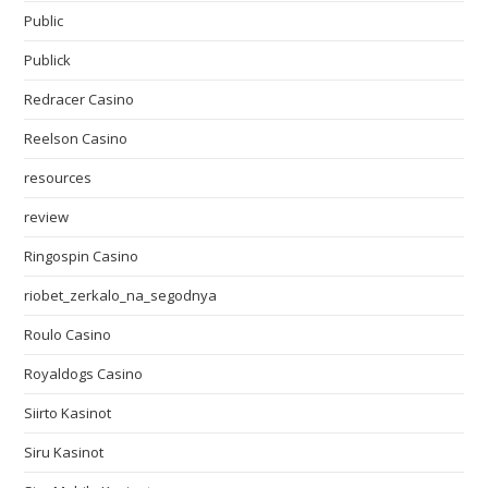
Public
Publick
Redracer Casino
Reelson Casino
resources
review
Ringospin Casino
riobet_zerkalo_na_segodnya
Roulo Casino
Royaldogs Casino
Siirto Kasinot
Siru Kasinot