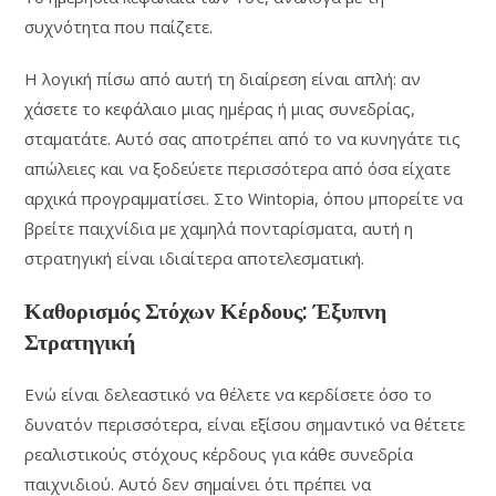
συχνότητα που παίζετε.
Η λογική πίσω από αυτή τη διαίρεση είναι απλή: αν
χάσετε το κεφάλαιο μιας ημέρας ή μιας συνεδρίας,
σταματάτε. Αυτό σας αποτρέπει από το να κυνηγάτε τις
απώλειες και να ξοδεύετε περισσότερα από όσα είχατε
αρχικά προγραμματίσει. Στο Wintopia, όπου μπορείτε να
βρείτε παιχνίδια με χαμηλά πονταρίσματα, αυτή η
στρατηγική είναι ιδιαίτερα αποτελεσματική.
Καθορισμός Στόχων Κέρδους: Έξυπνη
Στρατηγική
Ενώ είναι δελεαστικό να θέλετε να κερδίσετε όσο το
δυνατόν περισσότερα, είναι εξίσου σημαντικό να θέτετε
ρεαλιστικούς στόχους κέρδους για κάθε συνεδρία
παιχνιδιού. Αυτό δεν σημαίνει ότι πρέπει να