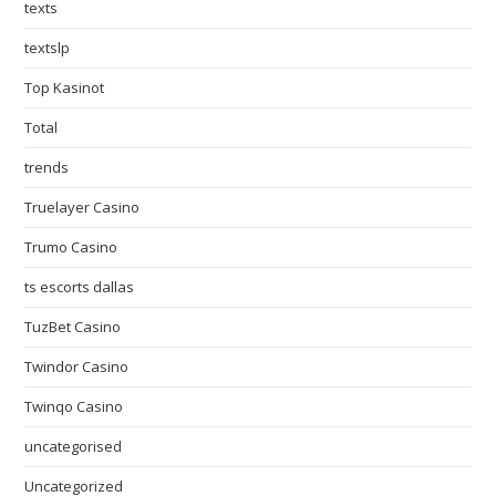
texts
textslp
Top Kasinot
Total
trends
Truelayer Casino
Trumo Casino
ts escorts dallas
TuzBet Casino
Twindor Casino
Twinqo Casino
uncategorised
Uncategorized