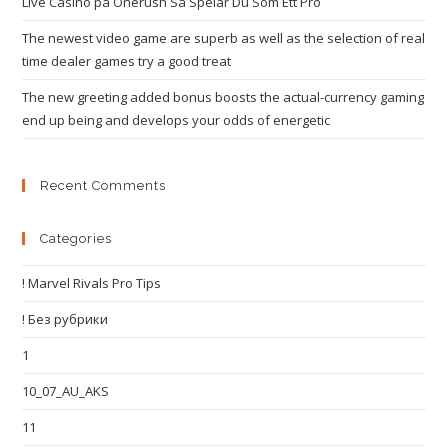
Live Casino på Onerush Så Spelar Du Som Ett Pro
The newest video game are superb as well as the selection of real
time dealer games try a good treat
The new greeting added bonus boosts the actual-currency gaming
end up being and develops your odds of energetic
Recent Comments
Categories
! Marvel Rivals Pro Tips
! Без рубрики
1
10_07_AU_AKS
11