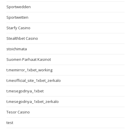
Sportwedden
Sportwetten
Starfy Casino
Stealthbet Casino
stoichimata
Suomen Parhaat Kasinot
t.memirror_1xbet_working
t.meofficial_site_1xbet_zerkalo
t.mesegodnya_1xbet
t.mesegodnya_1xbet_zerkalo
Tesor Casino
test