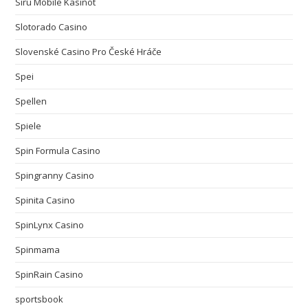
Siru Mobile Kasinot
Slotorado Casino
Slovenské Casino Pro České Hráče
Spei
Spellen
Spiele
Spin Formula Casino
Spingranny Casino
Spinita Casino
SpinLynx Casino
Spinmama
SpinRain Casino
sportsbook