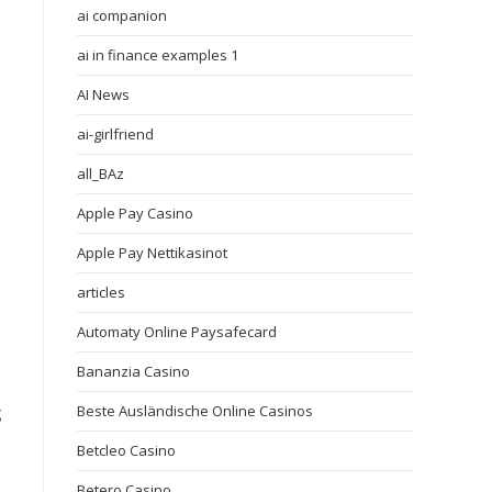
ai companion
ai in finance examples 1
AI News
ai-girlfriend
all_BAz
Apple Pay Casino
Apple Pay Nettikasinot
articles
Automaty Online Paysafecard
Bananzia Casino
ς
Beste Ausländische Online Casinos
Betcleo Casino
Betero Casino