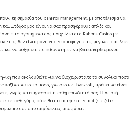
λέπουν τη σημασία του bankroll management, με αποτέλεσμα να
ται. Στόχος μας είναι να σας προσφέρουμε απλές και
άνετε τα αγαπημένα σας παιχνίδια στο Rabona Casino με
ων σας δεν είναι μόνο για να αποφύγετε τις μεγάλες απώλειες
ς και να αυξήσετε τις πιθανότητες να βγείτε κερδισμένοι.
τηγική που ακολουθείτε για να διαχειριστείτε το συνολικό ποσό
e καζίνο. Αυτό το ποσό, γνωστό ως “bankroll”, πρέπει να είναι
ετε, χωρίς να επηρεαστεί η καθημερινότητά σας. Η σωστή
τε σε κάθε γύρο, πότε θα σταματήσετε να παίζετε (είτε
ο κεφάλαιό σας από απρόσεκτες αποφάσεις.