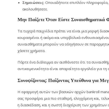
Σημειώσεις:
Οποιαδήποτε επιπλέον πληροφορία, ό
ακολουθήσατε.
Μην Παίζετε Όταν Είστε Συναισθηματικά 
Τα τυχερά παιχνίδια πρέπει να είναι μια μορφή διασ
κουρασμένοι ή ακόμα και υπερβολικά ενθουσιασμένοι,
συναισθήματα μπορούν να οδηγήσουν σε παρορμητικά
χάσετε χρήματα.
Πάρτε ένα διάλειμμα αν αισθάνεστε ότι τα συναισθήμ
αντικειμενικότητα είναι απαραίτητα εργαλεία για τη σ
Συνοψίζοντας: Παίζοντας Υπεύθυνα για Με
Η εφαρμογή αυτών των βασικών αρχών bankroll manag
σας προσφέρει μια πιο σταθερή, ελεγχόμενη και, τελι
η διασκέδαση, και η σωστή διαχείριση των χρημάτων σ