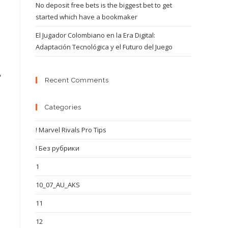
No deposit free bets is the biggest bet to get
started which have a bookmaker
El Jugador Colombiano en la Era Digital:
Adaptación Tecnológica y el Futuro del Juego
,
Recent Comments
Categories
! Marvel Rivals Pro Tips
! Без рубрики
1
10_07_AU_AKS
11
12