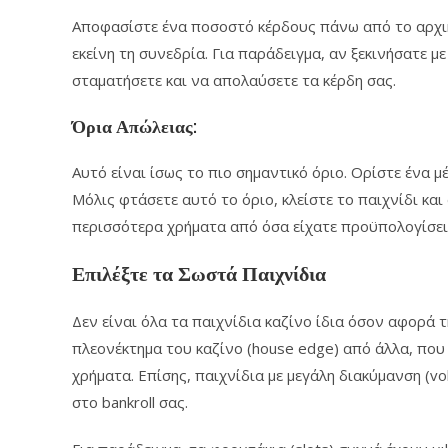
Αποφασίστε ένα ποσοστό κέρδους πάνω από το αρχικό
εκείνη τη συνεδρία. Για παράδειγμα, αν ξεκινήσατε 
σταματήσετε και να απολαύσετε τα κέρδη σας.
Όρια Απώλειας:
Αυτό είναι ίσως το πιο σημαντικό όριο. Ορίστε ένα μ
Μόλις φτάσετε αυτό το όριο, κλείστε το παιχνίδι κα
περισσότερα χρήματα από όσα είχατε προϋπολογίσει
Επιλέξτε τα Σωστά Παιχνίδια
Δεν είναι όλα τα παιχνίδια καζίνο ίδια όσον αφορά τ
πλεονέκτημα του καζίνο (house edge) από άλλα, που
χρήματα. Επίσης, παιχνίδια με μεγάλη διακύμανση (vo
στο bankroll σας.