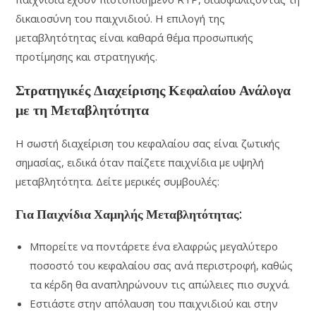
δικαιοσύνη του παιχνιδιού. Η επιλογή της
μεταβλητότητας είναι καθαρά θέμα προσωπικής
προτίμησης και στρατηγικής.
Στρατηγικές Διαχείρισης Κεφαλαίου Ανάλογα
με τη Μεταβλητότητα
Η σωστή διαχείριση του κεφαλαίου σας είναι ζωτικής
σημασίας, ειδικά όταν παίζετε παιχνίδια με υψηλή
μεταβλητότητα. Δείτε μερικές συμβουλές:
Για Παιχνίδια Χαμηλής Μεταβλητότητας:
Μπορείτε να ποντάρετε ένα ελαφρώς μεγαλύτερο
ποσοστό του κεφαλαίου σας ανά περιστροφή, καθώς
τα κέρδη θα αναπληρώνουν τις απώλειες πιο συχνά.
Εστιάστε στην απόλαυση του παιχνιδιού και στην