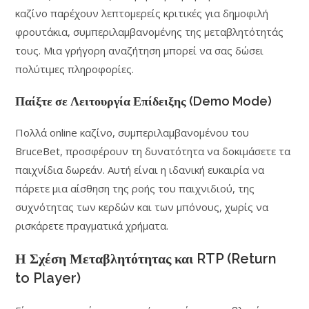
καζίνο παρέχουν λεπτομερείς κριτικές για δημοφιλή
φρουτάκια, συμπεριλαμβανομένης της μεταβλητότητάς
τους. Μια γρήγορη αναζήτηση μπορεί να σας δώσει
πολύτιμες πληροφορίες.
Παίξτε σε Λειτουργία Επίδειξης (Demo Mode)
Πολλά online καζίνο, συμπεριλαμβανομένου του
BruceBet, προσφέρουν τη δυνατότητα να δοκιμάσετε τα
παιχνίδια δωρεάν. Αυτή είναι η ιδανική ευκαιρία να
πάρετε μια αίσθηση της ροής του παιχνιδιού, της
συχνότητας των κερδών και των μπόνους, χωρίς να
ρισκάρετε πραγματικά χρήματα.
Η Σχέση Μεταβλητότητας και RTP (Return
to Player)