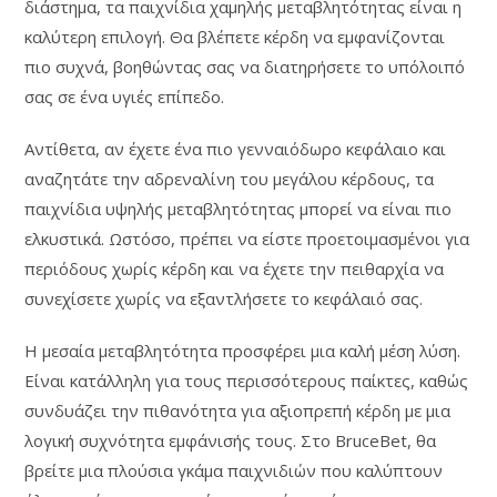
διάστημα, τα παιχνίδια χαμηλής μεταβλητότητας είναι η
καλύτερη επιλογή. Θα βλέπετε κέρδη να εμφανίζονται
πιο συχνά, βοηθώντας σας να διατηρήσετε το υπόλοιπό
σας σε ένα υγιές επίπεδο.
Αντίθετα, αν έχετε ένα πιο γενναιόδωρο κεφάλαιο και
αναζητάτε την αδρεναλίνη του μεγάλου κέρδους, τα
παιχνίδια υψηλής μεταβλητότητας μπορεί να είναι πιο
ελκυστικά. Ωστόσο, πρέπει να είστε προετοιμασμένοι για
περιόδους χωρίς κέρδη και να έχετε την πειθαρχία να
συνεχίσετε χωρίς να εξαντλήσετε το κεφάλαιό σας.
Η μεσαία μεταβλητότητα προσφέρει μια καλή μέση λύση.
Είναι κατάλληλη για τους περισσότερους παίκτες, καθώς
συνδυάζει την πιθανότητα για αξιοπρεπή κέρδη με μια
λογική συχνότητα εμφάνισής τους. Στο BruceBet, θα
βρείτε μια πλούσια γκάμα παιχνιδιών που καλύπτουν