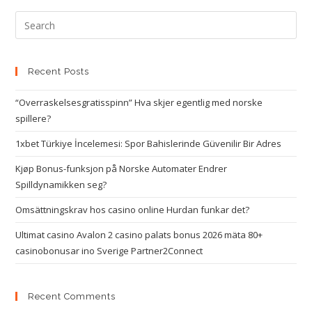
Recent Posts
“Overraskelsesgratisspinn” Hva skjer egentlig med norske
spillere?
1xbet Türkiye İncelemesi: Spor Bahislerinde Güvenilir Bir Adres
Kjøp Bonus-funksjon på Norske Automater Endrer
Spilldynamikken seg?
Omsättningskrav hos casino online Hurdan funkar det?
Ultimat casino Avalon 2 casino palats bonus 2026 mäta 80+
casinobonusar ino Sverige Partner2Connect
Recent Comments