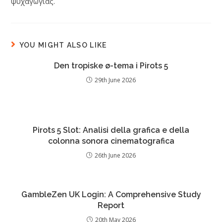
ψυχαγωγίας.
YOU MIGHT ALSO LIKE
Den tropiske ø-tema i Pirots 5
29th June 2026
Pirots 5 Slot: Analisi della grafica e della
colonna sonora cinematografica
26th June 2026
GambleZen UK Login: A Comprehensive Study
Report
20th May 2026