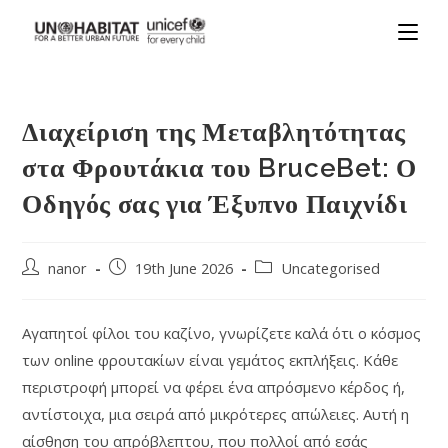
Διαχείριση της Μεταβλητότητας
στα Φρουτάκια του BruceBet: Ο
Οδηγός σας για Έξυπνο Παιχνίδι
nanor
19th June 2026
Uncategorised
Αγαπητοί φίλοι του καζίνο, γνωρίζετε καλά ότι ο κόσμος
των online φρουτακίων είναι γεμάτος εκπλήξεις. Κάθε
περιστροφή μπορεί να φέρει ένα απρόσμενο κέρδος ή,
αντίστοιχα, μια σειρά από μικρότερες απώλειες. Αυτή η
αίσθηση του απρόβλεπτου, που πολλοί από εσάς