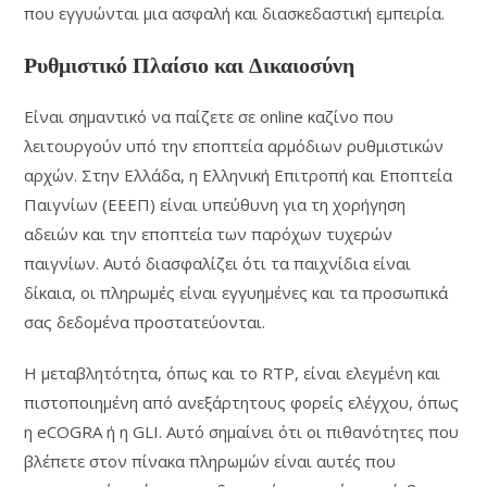
που εγγυώνται μια ασφαλή και διασκεδαστική εμπειρία.
Ρυθμιστικό Πλαίσιο και Δικαιοσύνη
Είναι σημαντικό να παίζετε σε online καζίνο που
λειτουργούν υπό την εποπτεία αρμόδιων ρυθμιστικών
αρχών. Στην Ελλάδα, η Ελληνική Επιτροπή και Εποπτεία
Παιγνίων (ΕΕΕΠ) είναι υπεύθυνη για τη χορήγηση
αδειών και την εποπτεία των παρόχων τυχερών
παιγνίων. Αυτό διασφαλίζει ότι τα παιχνίδια είναι
δίκαια, οι πληρωμές είναι εγγυημένες και τα προσωπικά
σας δεδομένα προστατεύονται.
Η μεταβλητότητα, όπως και το RTP, είναι ελεγμένη και
πιστοποιημένη από ανεξάρτητους φορείς ελέγχου, όπως
η eCOGRA ή η GLI. Αυτό σημαίνει ότι οι πιθανότητες που
βλέπετε στον πίνακα πληρωμών είναι αυτές που