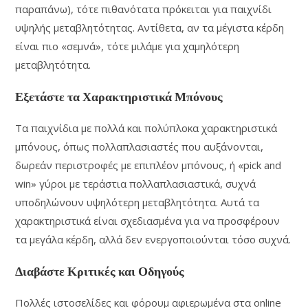
παραπάνω), τότε πιθανότατα πρόκειται για παιχνίδι
υψηλής μεταβλητότητας. Αντίθετα, αν τα μέγιστα κέρδη
είναι πιο «σεμνά», τότε μιλάμε για χαμηλότερη
μεταβλητότητα.
Εξετάστε τα Χαρακτηριστικά Μπόνους
Τα παιχνίδια με πολλά και πολύπλοκα χαρακτηριστικά
μπόνους, όπως πολλαπλασιαστές που αυξάνονται,
δωρεάν περιστροφές με επιπλέον μπόνους, ή «pick and
win» γύροι με τεράστια πολλαπλασιαστικά, συχνά
υποδηλώνουν υψηλότερη μεταβλητότητα. Αυτά τα
χαρακτηριστικά είναι σχεδιασμένα για να προσφέρουν
τα μεγάλα κέρδη, αλλά δεν ενεργοποιούνται τόσο συχνά.
Διαβάστε Κριτικές και Οδηγούς
Πολλές ιστοσελίδες και φόρουμ αφιερωμένα στα online