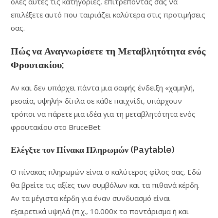
όλες αυτές τις κατηγορίες, επιτρέποντάς σας να
επιλέξετε αυτό που ταιριάζει καλύτερα στις προτιμήσεις
σας.
Πώς να Αναγνωρίσετε τη Μεταβλητότητα ενός
Φρουτακίου;
Αν και δεν υπάρχει πάντα μια σαφής ένδειξη «χαμηλή,
μεσαία, υψηλή» δίπλα σε κάθε παιχνίδι, υπάρχουν
τρόποι να πάρετε μια ιδέα για τη μεταβλητότητα ενός
φρουτακίου στο BruceBet:
Ελέγξτε τον Πίνακα Πληρωμών (Paytable)
Ο πίνακας πληρωμών είναι ο καλύτερος φίλος σας. Εδώ
θα βρείτε τις αξίες των συμβόλων και τα πιθανά κέρδη.
Αν τα μέγιστα κέρδη για έναν συνδυασμό είναι
εξαιρετικά υψηλά (π.χ., 10.000x το ποντάρισμα ή και