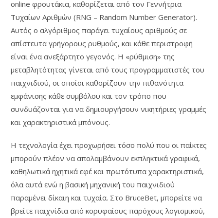
online φρουτάκια, καθορίζεται από τον Γεννήτρια
Τυχαίων Αριθμών (RNG – Random Number Generator).
Αυτός ο αλγόριθμος παράγει τυχαίους αριθμούς σε
απίστευτα γρήγορους ρυθμούς, και κάθε περιστροφή
είναι ένα ανεξάρτητο γεγονός. Η «ρύθμιση» της
μεταβλητότητας γίνεται από τους προγραμματιστές του
παιχνιδιού, οι οποίοι καθορίζουν την πιθανότητα
εμφάνισης κάθε συμβόλου και τον τρόπο που
συνδυάζονται για να δημιουργήσουν νικητήριες γραμμές
και χαρακτηριστικά μπόνους.
Η τεχνολογία έχει προχωρήσει τόσο πολύ που οι παίκτες
μπορούν πλέον να απολαμβάνουν εκπληκτικά γραφικά,
καθηλωτικά ηχητικά εφέ και πρωτότυπα χαρακτηριστικά,
όλα αυτά ενώ η βασική μηχανική του παιχνιδιού
παραμένει δίκαιη και τυχαία. Στο BruceBet, μπορείτε να
βρείτε παιχνίδια από κορυφαίους παρόχους λογισμικού,