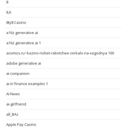
8
8,6
8ty8 Casino
a16z generative ai
a16z generative ai 1
acomics.ru~kazino-riobet-rabotchee-zerkalo-na-segodnya 100
adobe generative ai
ai companion
ai in finance examples 1
AI News
ai-girlfriend
all_BAz
Apple Pay Casino