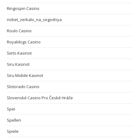
Ringospin Casino
riobet_zerkalo_na_segodnya
Roulo Casino
Royaldogs Casino
Siirto Kasinot
Siru Kasinot
Siru Mobile Kasinot
Slotorado Casino
Slovenské Casino Pro České Hráče
Spei
Spellen
Spiele