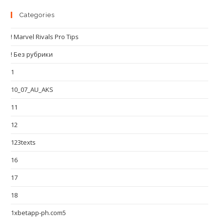
Categories
! Marvel Rivals Pro Tips
! Без рубрики
1
10_07_AU_AKS
11
12
123texts
16
17
18
1xbetapp-ph.com5