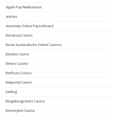
Apple Pay Nettikasinot
articles
Automaty Online Paysafecard
Bananzia Casino
Beste Ausländische Online Casinos
Betcleo Casino
Betero Casino
Betfouru Casino
Betportal Casino
betting
BingoBongoStars Casino
Binnarybet Casino