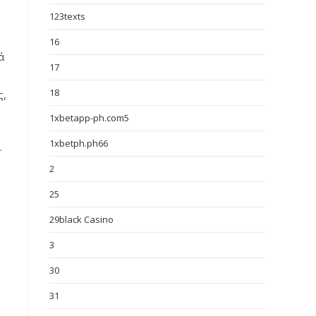
123texts
16
ά
17
18
ς,
1xbetapp-ph.com5
1xbetph.ph66
.
2
25
29black Casino
3
30
31