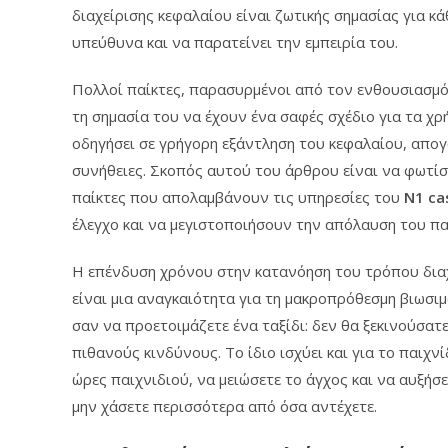
διαχείρισης κεφαλαίου είναι ζωτικής σημασίας για κ
υπεύθυνα και να παρατείνει την εμπειρία του.
Πολλοί παίκτες, παρασυρμένοι από τον ενθουσιασμό 
τη σημασία του να έχουν ένα σαφές σχέδιο για τα χρ
οδηγήσει σε γρήγορη εξάντληση του κεφαλαίου, απογ
συνήθειες. Σκοπός αυτού του άρθρου είναι να φωτίσει
παίκτες που απολαμβάνουν τις υπηρεσίες του
N1 ca
έλεγχο και να μεγιστοποιήσουν την απόλαυση του πα
Η επένδυση χρόνου στην κατανόηση του τρόπου διαχε
είναι μια αναγκαιότητα για τη μακροπρόθεσμη βιωσιμ
σαν να προετοιμάζετε ένα ταξίδι: δεν θα ξεκινούσατε
πιθανούς κινδύνους. Το ίδιο ισχύει και για το παιχν
ώρες παιχνιδιού, να μειώσετε το άγχος και να αυξήσ
μην χάσετε περισσότερα από όσα αντέχετε.