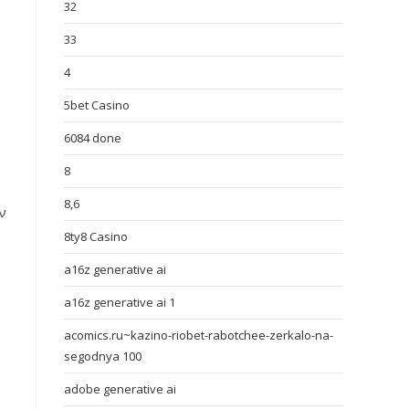
32
33
4
5bet Casino
6084 done
8
8,6
ν
8ty8 Casino
a16z generative ai
a16z generative ai 1
acomics.ru~kazino-riobet-rabotchee-zerkalo-na-
segodnya 100
adobe generative ai