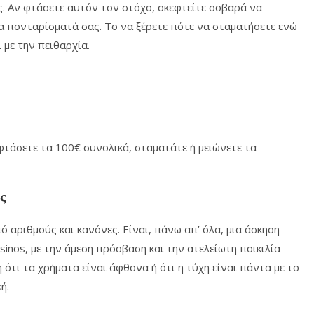
. Αν φτάσετε αυτόν τον στόχο, σκεφτείτε σοβαρά να
α πονταρίσματά σας. Το να ξέρετε πότε να σταματήσετε ενώ
 με την πειθαρχία.
φτάσετε τα 100€ συνολικά, σταματάτε ή μειώνετε τα
ς
ό αριθμούς και κανόνες. Είναι, πάνω απ’ όλα, μια άσκηση
sinos, με την άμεση πρόσβαση και την ατελείωτη ποικιλία
ότι τα χρήματα είναι άφθονα ή ότι η τύχη είναι πάντα με το
ή.