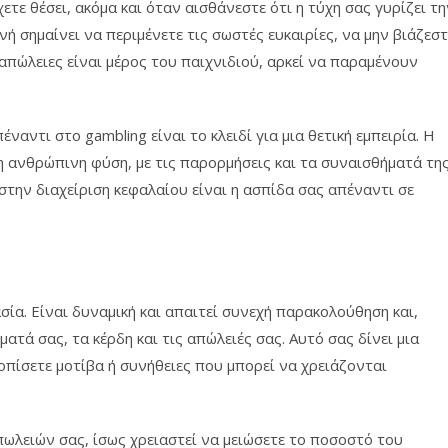
ετε θέσει, ακόμα και όταν αισθάνεστε ότι η τύχη σας γυρίζει τη
ή σημαίνει να περιμένετε τις σωστές ευκαιρίες, να μην βιάζεστ
απώλειες είναι μέρος του παιχνιδιού, αρκεί να παραμένουν
αντι στο gambling είναι το κλειδί για μια θετική εμπειρία. Η
 η ανθρώπινη φύση, με τις παρορμήσεις και τα συναισθήματά της
στην διαχείριση κεφαλαίου είναι η ασπίδα σας απέναντι σε
ασία. Είναι δυναμική και απαιτεί συνεχή παρακολούθηση και,
ά σας, τα κέρδη και τις απώλειές σας. Αυτό σας δίνει μια
οπίσετε μοτίβα ή συνήθειες που μπορεί να χρειάζονται
ωλειών σας, ίσως χρειαστεί να μειώσετε το ποσοστό του