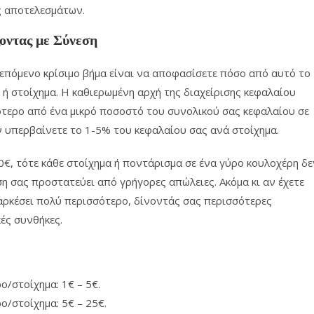
ς αποτελεσμάτων.
οντας με Σύνεση
 επόμενο κρίσιμο βήμα είναι να αποφασίσετε πόσο από αυτό το
 ή στοίχημα. Η καθιερωμένη αρχή της διαχείρισης κεφαλαίου
ότερο από ένα μικρό ποσοστό του συνολικού σας κεφαλαίου σε
ην υπερβαίνετε το 1-5% του κεφαλαίου σας ανά στοίχημα.
00€, τότε κάθε στοίχημα ή ποντάρισμα σε ένα γύρο κουλοχέρη δε
ση σας προστατεύει από γρήγορες απώλειες. Ακόμα κι αν έχετε
ιαρκέσει πολύ περισσότερο, δίνοντάς σας περισσότερες
κές συνθήκες.
/στοίχημα: 1€ – 5€.
/στοίχημα: 5€ – 25€.