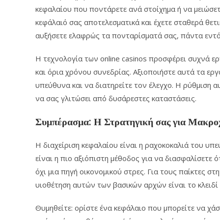
κεφαλαίου που ποντάρετε ανά στοίχημα ή να μειώσετ
κεφάλαιό σας αποτελεσματικά και έχετε σταθερά θετ
αυξήσετε ελαφρώς τα πονταρίσματά σας, πάντα εντό
Η τεχνολογία των online casinos προσφέρει συχνά ε
και όρια χρόνου συνεδρίας. Αξιοποιήστε αυτά τα εργ
υπεύθυνα και να διατηρείτε τον έλεγχο. Η ρύθμιση 
να σας γλιτώσει από δυσάρεστες καταστάσεις.
Συμπέρασμα: Η Στρατηγική σας για Μακρο
Η διαχείριση κεφαλαίου είναι η ραχοκοκαλιά του υπεύ
είναι η πιο αξιόπιστη μέθοδος για να διασφαλίσετε ό
όχι μια πηγή οικονομικού στρες. Για τους παίκτες 
υιοθέτηση αυτών των βασικών αρχών είναι το κλειδί
Θυμηθείτε: ορίστε ένα κεφάλαιο που μπορείτε να χά