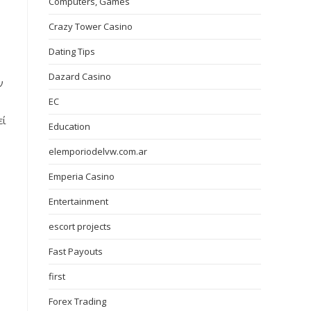
Computers, Games
Crazy Tower Сasino
Dating Tips
Dazard Casino
ν
EC
εί
Education
elemporiodelvw.com.ar
Emperia Casino
Entertainment
escort projects
Fast Payouts
first
Forex Trading