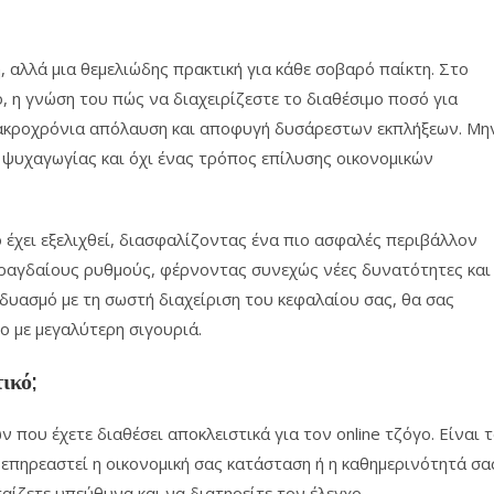
, αλλά μια θεμελιώδης πρακτική για κάθε σοβαρό παίκτη. Στο
no, η γνώση του πώς να διαχειρίζεστε το διαθέσιμο ποσό για
για μακροχρόνια απόλαυση και αποφυγή δυσάρεστων εκπλήξεων. Μη
ή ψυχαγωγίας και όχι ένας τρόπος επίλυσης οικονομικών
 έχει εξελιχθεί, διασφαλίζοντας ένα πιο ασφαλές περιβάλλον
 ραγδαίους ρυθμούς, φέρνοντας συνεχώς νέες δυνατότητες και
υασμό με τη σωστή διαχείριση του κεφαλαίου σας, θα σας
o με μεγαλύτερη σιγουριά.
ικό;
 που έχετε διαθέσει αποκλειστικά για τον online τζόγο. Είναι 
 επηρεαστεί η οικονομική σας κατάσταση ή η καθημερινότητά σα
παίζετε υπεύθυνα και να διατηρείτε τον έλεγχο.