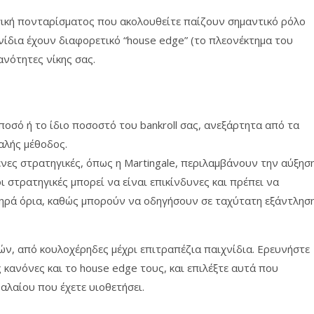
γική πονταρίσματος που ακολουθείτε παίζουν σημαντικό ρόλο
νίδια έχουν διαφορετικό “house edge” (το πλεονέκτημα του
ανότητες νίκης σας.
οσό ή το ίδιο ποσοστό του bankroll σας, ανεξάρτητα από τα
αλής μέθοδος.
νες στρατηγικές, όπως η Martingale, περιλαμβάνουν την αύξησ
 στρατηγικές μπορεί να είναι επικίνδυνες και πρέπει να
τηρά όρια, καθώς μπορούν να οδηγήσουν σε ταχύτατη εξάντλησ
ιών, από κουλοχέρηδες μέχρι επιτραπέζια παιχνίδια. Ερευνήστε
κανόνες και το house edge τους, και επιλέξτε αυτά που
αλαίου που έχετε υιοθετήσει.