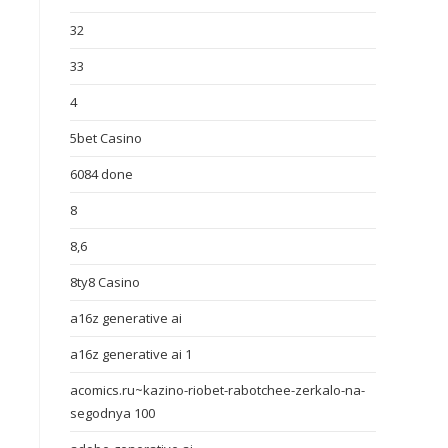
32
33
4
5bet Casino
6084 done
8
8,6
8ty8 Casino
a16z generative ai
a16z generative ai 1
acomics.ru~kazino-riobet-rabotchee-zerkalo-na-
segodnya 100