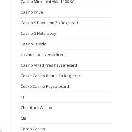
Casino Minimální Vklad 100 Kč
Casino Privé
Casino S Bonusem Za Registraci
Casino S Neterapay
Casino Trustly
casino utan svensk licens
Casino Vklad Přes Paysafecard
České Casino Bonus Za Registraci
České Casino Paysafecard
CH
ChainLuck Casino
CIB
Cocoa Casino
ος