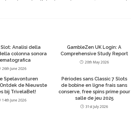
 Slot: Analisi della
GambleZen UK Login: A
 della colonna sonora
Comprehensive Study Report
nematografica
20th May 2026
26th June 2026
e Spelavonturen
Périodes sans Classic 7 Slots
 Ontdek de Nieuwste
de bobine en ligne frais sans
 bij TrivelaBet!
conserve, free spins prime pour
salle de jeu 2025
14th June 2026
31st July 2026