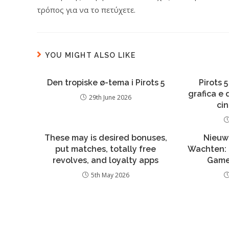
τρόπος για να το πετύχετε.
YOU MIGHT ALSO LIKE
Den tropiske ø-tema i Pirots 5
Pirots 5
grafica e
29th June 2026
ci
These may is desired bonuses,
Nieuw
put matches, totally free
Wachten:
revolves, and loyalty apps
Games
5th May 2026