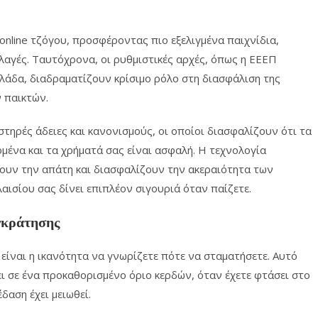
online τζόγου, προσφέροντας πιο εξελιγμένα παιχνίδια,
αγές. Ταυτόχρονα, οι ρυθμιστικές αρχές, όπως η ΕΕΕΠ
λάδα, διαδραματίζουν κρίσιμο ρόλο στη διασφάλιση της
ν παικτών.
στηρές άδειες και κανονισμούς, οι οποίοι διασφαλίζουν ότι τα
ομένα και τα χρήματά σας είναι ασφαλή. Η τεχνολογία
ουν την απάτη και διασφαλίζουν την ακεραιότητα των
ισίου σας δίνει επιπλέον σιγουριά όταν παίζετε.
γκράτησης
 είναι η ικανότητα να γνωρίζετε πότε να σταματήσετε. Αυτό
ει σε ένα προκαθορισμένο όριο κερδών, όταν έχετε φτάσει στο
δαση έχει μειωθεί.