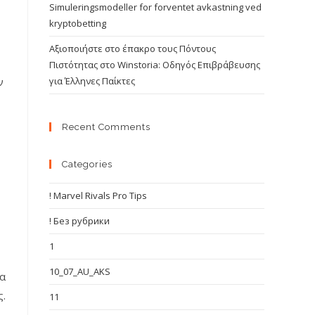
Simuleringsmodeller for forventet avkastning ved
kryptobetting
Αξιοποιήστε στο έπακρο τους Πόντους
Πιστότητας στο Winstoria: Οδηγός Επιβράβευσης
ν
για Έλληνες Παίκτες
Recent Comments
Categories
! Marvel Rivals Pro Tips
! Без рубрики
1
10_07_AU_AKS
τα
ς.
11