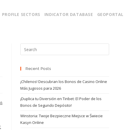
PROFILE SECTORS
INDICATOR DATABASE
GEOPORTAL
Recent Posts
¡Chilenos! Descubran los Bonos de Casino Online
Más Jugosos para 2026
¡Duplica tu Diversión en Tinbet: El Poder de los
λά
Bonos de Segundo Depósito!
Winstoria: Twoje Bezpieczne Miejsce w Świecie
Kasyn Online
ς