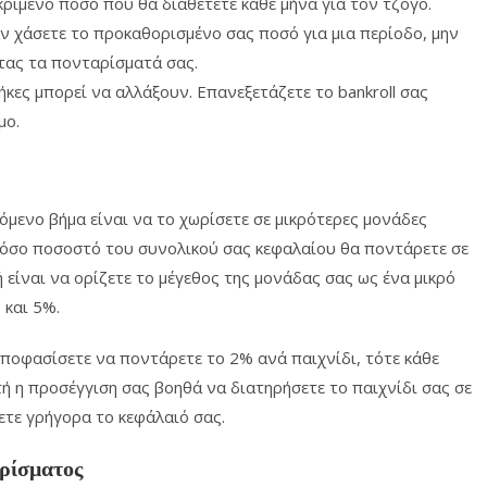
ριμένο ποσό που θα διαθέτετε κάθε μήνα για τον τζόγο.
ν χάσετε το προκαθορισμένο σας ποσό για μια περίοδο, μην
τας τα πονταρίσματά σας.
κες μπορεί να αλλάξουν. Επανεξετάζετε το bankroll σας
μο.
πόμενο βήμα είναι να το χωρίσετε σε μικρότερες μονάδες
πόσο ποσοστό του συνολικού σας κεφαλαίου θα ποντάρετε σε
 είναι να ορίζετε το μέγεθος της μονάδας σας ως ένα μικρό
 και 5%.
 αποφασίσετε να ποντάρετε το 2% ανά παιχνίδι, τότε κάθε
ή η προσέγγιση σας βοηθά να διατηρήσετε το παιχνίδι σας σε
τε γρήγορα το κεφάλαιό σας.
αρίσματος