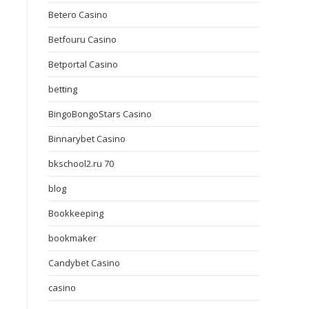
Betero Casino
Betfouru Casino
Betportal Casino
betting
BingoBongoStars Casino
Binnarybet Casino
bkschool2.ru 70
blog
Bookkeeping
bookmaker
Candybet Casino
casino