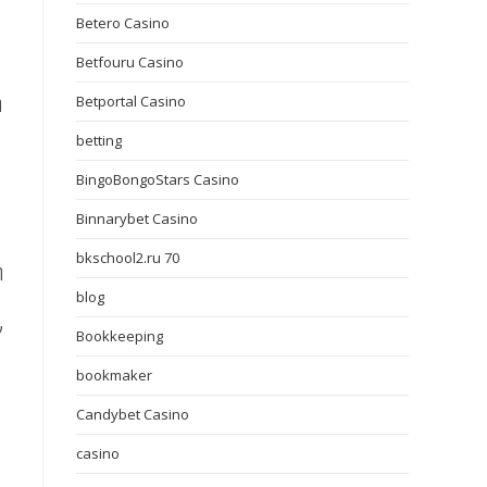
Betero Casino
Betfouru Casino
η
Betportal Casino
betting
BingoBongoStars Casino
Binnarybet Casino
bkschool2.ru 70
η
blog
ν
Bookkeeping
bookmaker
Candybet Casino
casino