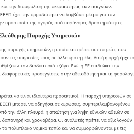
 και την διασφάλιση της ακεραιότητας των παιγνίων.
ΕΕΕΠ έχει την αρμοδιότητα να λαμβάνει μέτρα για τον
την προστασία της αγοράς από παράνομες δραστηριότητες.
 Ελεύθερης Παροχής Υπηρεσιών
ης παροχής υπηρεσιών, η οποία επιτρέπει σε εταιρείες που
υν τις υπηρεσίες τους σε άλλα κράτη μέλη. Αυτή η αρχή έρχετα
υθμίζουν τον διαδικτυακό τζόγο. Ενώ η ΕΕ επιδιώκει την
οι διαφορετικές προσεγγίσεις στην αδειοδότηση και τη φορολογ
έπει να είναι ιδιαίτερα προσεκτικοί. Η παροχή υπηρεσιών σε
 ΕΕΕΠ μπορεί να οδηγήσει σε κυρώσεις, συμπεριλαμβανομένου
Από την άλλη πλευρά, η απαίτηση για λήψη εθνικών αδειών σε
ι δαπανηρή και χρονοβόρα. Οι αναλυτές πρέπει να αξιολογούν
 το πολύπλοκο νομικό τοπίο και να συμμορφώνονται με τις