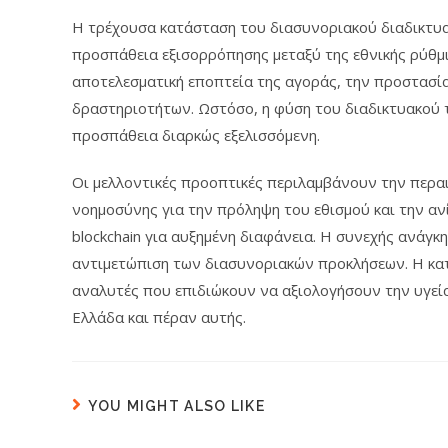
Η τρέχουσα κατάσταση του διασυνοριακού διαδικτυα
προσπάθεια εξισορρόπησης μεταξύ της εθνικής ρύθμ
αποτελεσματική εποπτεία της αγοράς, την προστασί
δραστηριοτήτων. Ωστόσο, η φύση του διαδικτυακού 
προσπάθεια διαρκώς εξελισσόμενη.
Οι μελλοντικές προοπτικές περιλαμβάνουν την περα
νοημοσύνης για την πρόληψη του εθισμού και την αν
blockchain για αυξημένη διαφάνεια. Η συνεχής ανάγκη
αντιμετώπιση των διασυνοριακών προκλήσεων. Η κατ
αναλυτές που επιδιώκουν να αξιολογήσουν την υγεία
Ελλάδα και πέραν αυτής.
YOU MIGHT ALSO LIKE