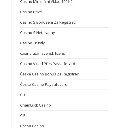
Casino Minimální Vklad 100 Kč
Casino Privé
Casino S Bonusem Za Registraci
Casino S Neterapay
Casino Trustly
casino utan svensk licens
Casino Vklad Přes Paysafecard
České Casino Bonus Za Registraci
České Casino Paysafecard
η
CH
ChainLuck Casino
CIB
Cocoa Casino