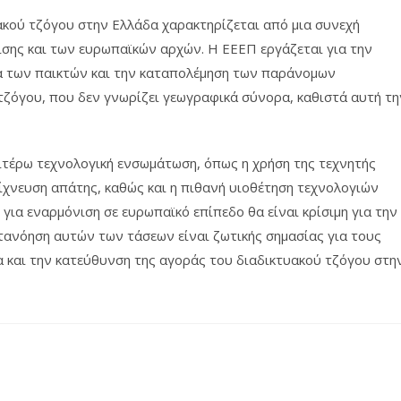
κού τζόγου στην Ελλάδα χαρακτηρίζεται από μια συνεχή
ισης και των ευρωπαϊκών αρχών. Η ΕΕΕΠ εργάζεται για την
α των παικτών και την καταπολέμηση των παράνομων
τζόγου, που δεν γνωρίζει γεωγραφικά σύνορα, καθιστά αυτή τη
ιτέρω τεχνολογική ενσωμάτωση, όπως η χρήση της τεχνητής
ίχνευση απάτης, καθώς και η πιθανή υιοθέτηση τεχνολογιών
 για εναρμόνιση σε ευρωπαϊκό επίπεδο θα είναι κρίσιμη για την
ανόηση αυτών των τάσεων είναι ζωτικής σημασίας για τους
 και την κατεύθυνση της αγοράς του διαδικτυακού τζόγου στη