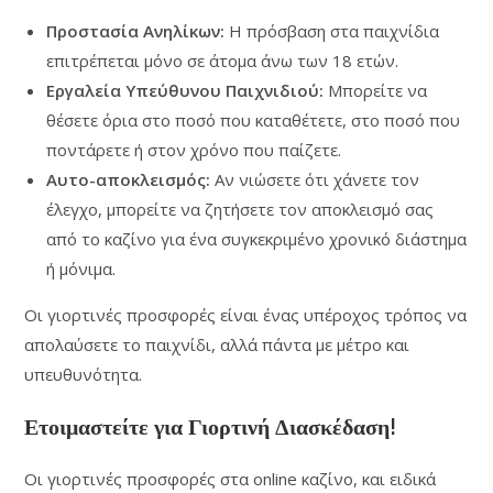
Προστασία Ανηλίκων:
Η πρόσβαση στα παιχνίδια
επιτρέπεται μόνο σε άτομα άνω των 18 ετών.
Εργαλεία Υπεύθυνου Παιχνιδιού:
Μπορείτε να
θέσετε όρια στο ποσό που καταθέτετε, στο ποσό που
ποντάρετε ή στον χρόνο που παίζετε.
Αυτο-αποκλεισμός:
Αν νιώσετε ότι χάνετε τον
έλεγχο, μπορείτε να ζητήσετε τον αποκλεισμό σας
από το καζίνο για ένα συγκεκριμένο χρονικό διάστημα
ή μόνιμα.
Οι γιορτινές προσφορές είναι ένας υπέροχος τρόπος να
απολαύσετε το παιχνίδι, αλλά πάντα με μέτρο και
υπευθυνότητα.
Ετοιμαστείτε για Γιορτινή Διασκέδαση!
Οι γιορτινές προσφορές στα online καζίνο, και ειδικά