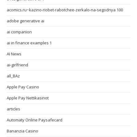
acomics.ru~kazino-riobet-rabotchee-zerkalo-na-segodnya 100
adobe generative ai
ai companion
ai in finance examples 1
AI News
ai-girlfriend
all_BAz
Apple Pay Casino
Apple Pay Nettikasinot
articles
Automaty Online Paysafecard
Bananzia Casino