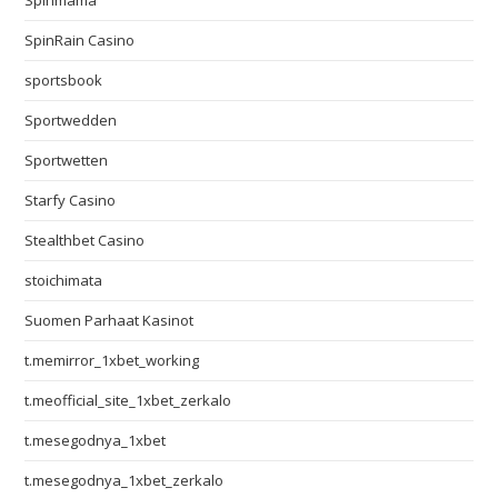
Spinmama
SpinRain Casino
sportsbook
Sportwedden
Sportwetten
Starfy Casino
Stealthbet Casino
stoichimata
Suomen Parhaat Kasinot
t.memirror_1xbet_working
t.meofficial_site_1xbet_zerkalo
t.mesegodnya_1xbet
t.mesegodnya_1xbet_zerkalo