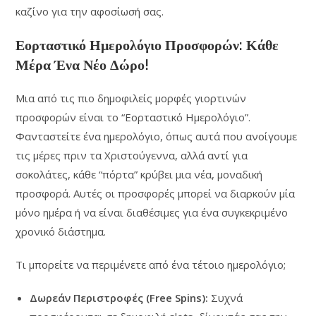
καζίνο για την αφοσίωσή σας.
Εορταστικό Ημερολόγιο Προσφορών: Κάθε
Μέρα Ένα Νέο Δώρο!
Μια από τις πιο δημοφιλείς μορφές γιορτινών
προσφορών είναι το “Εορταστικό Ημερολόγιο”.
Φανταστείτε ένα ημερολόγιο, όπως αυτά που ανοίγουμε
τις μέρες πριν τα Χριστούγεννα, αλλά αντί για
σοκολάτες, κάθε “πόρτα” κρύβει μια νέα, μοναδική
προσφορά. Αυτές οι προσφορές μπορεί να διαρκούν μία
μόνο ημέρα ή να είναι διαθέσιμες για ένα συγκεκριμένο
χρονικό διάστημα.
Τι μπορείτε να περιμένετε από ένα τέτοιο ημερολόγιο;
Δωρεάν Περιστροφές (Free Spins):
Συχνά