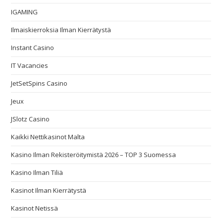
IGAMING
Ilmaiskierroksia Ilman Kierrätystä
Instant Casino
IT Vacancies
JetSetSpins Casino
Jeux
JSlotz Casino
Kaikki Nettikasinot Malta
Kasino Ilman Rekisteröitymistä 2026 – TOP 3 Suomessa
Kasino Ilman Tiliä
Kasinot Ilman Kierrätystä
Kasinot Netissä