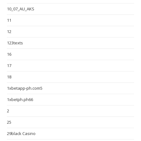
10_07_AU_AKS
11
12
123texts
16
17
18
1xbetapp-ph.com5
1xbetph.ph66
2
25
29black Casino