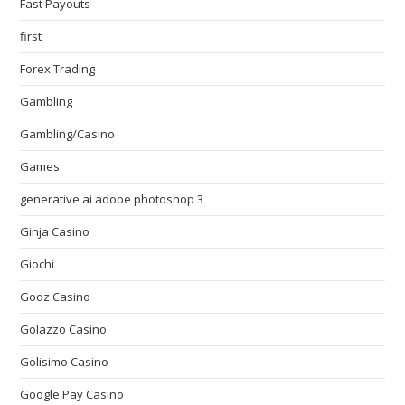
Fast Payouts
first
Forex Trading
Gambling
Gambling/Casino
Games
generative ai adobe photoshop 3
Ginja Casino
Giochi
Godz Casino
Golazzo Casino
Golisimo Casino
Google Pay Casino