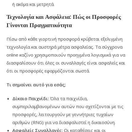
ή ακόμα και μετρητά.
Τεχνολογία και Ασφάλεια: Πώς οι Προσφορές
Γίνονται Πραγματικότητα
Πίσω από κάθε γιορτινή προσφορά κρύβεται εξελιγμένη
τεχνολογία και αυστηρά μέτρα ασφαλείας. Τα σύγχρονα
online καζίνο χρησιμοποιούν προηγμένα λογισμικά για να
διασφαλίσουν ότι όλες οι συναλλαγές είναι ασφαλείς και
ότι οι προσφορές εφαρμόζονται σωστά.
Τι σημαίνει αυτό για εσάς;
Δίκαιο Παιχνίδι:
Όλα τα παιχνίδια,
συμπεριλαμβανομένων αυτών που σχετίζονται με τις
προσφορές, λειτουργούν με γεννήτριες τυχαίων
αριθμών (RNG) για να διασφαλιστεί η δικαιοσύνη.
Ασφαλείς Συναλλαγές:
Οι καταθέσεις και οι