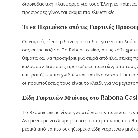
διασκεδαστική πλατφόρμα για τους Έλληνες παίκτες,
προσφορές γίνονται ακόμα πιο ελκυστικές.
Τι να Περιμένετε από τις Γιορτινές Προσφο
Οι γιορτές είναι η ιδανική περίοδος για να απολαύσ
σας online καζίνο. Το Rabona casino, όπως κάθε χρό
θέματα και να προσφέρει μια σειρά από ελκυστικές 
καλύψουν διάφορες προτιμήσεις παικτών, από τους 
επιτραπέζιων παιχνιδιών και του live casino. Η κατ
οι προϋποθέσεις τους είναι το κλειδί για να μεγιστο
Είδη Γιορτινών Μπόνους στο Rabona Cas
Το Rabona casino είναι γνωστό για την ποικιλία των
Αναμένουμε να δούμε μια σειρά από μπόνους που θα 
μερικά από τα πιο συνηθισμένα είδη γιορτινών μπόν