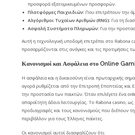
προσφορά εξατομικευμένων προσφορών.
Πλατφόρμες Παιχνιδιών:
Που επιτρέπουν την άμ
Αλγόριθμοι Τυχαίων Αριθμών (RNG):
Για τη διασ
Ασφαλή Συστήματα Πληρωμών:
Για την προστασ
Αυτή η τεχνολογική υποδομή επιτρέπει στο Rabona c
προσαρμόζονται στις ανάγκες και τις προτιμήσεις τω
Κανονισμοί και Ασφάλεια στο Online Gam
Η ασφάλεια και η δικαιοσύνη είναι πρωταρχικής σημασ
αγορά ρυθμίζεται από την Επιτροπή Εποπτείας και Ε
την προστασία των παικτών. Όταν επιλέγετε ένα onlin
απαραίτητη άδεια λειτουργίας. Το Rabona casino, ως
προδιαγραφές και τους κανονισμούς που διέπουν τη
περιβάλλον για τους Έλληνες παίκτες.
Οι κανονισμοί αυτοί διασφαλίζουν ότι: