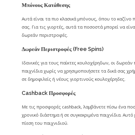
Μπόνους Κατάθεσης
Αυτά είναι τα πιο κλασικά μπόνους, όπου το καζίνο
σας. Για τις γιορτές, αυτά τα ποσοστά μπορεί να εί
δωρεάν περιστροφές.
Δωρεάν Περιστροφές (Free Spins)
Ιδανικές για τους παίκτες κουλοχέρηδων, οι δωρεάν
παιχνίδια χωρίς να χρησιμοποιήσετε τα δικά σας χρ
σε δημοφιλείς ή νέους γιορτινούς κουλοχέρηδες.
Cashback Προσφορές
Με τις προσφορές cashback, λαμβάνετε πίσω ένα ποσ
χρονικό διάστημα ή σε συγκεκριμένα παιχνίδια. Αυτό 
πίεση του παιχνιδιού.