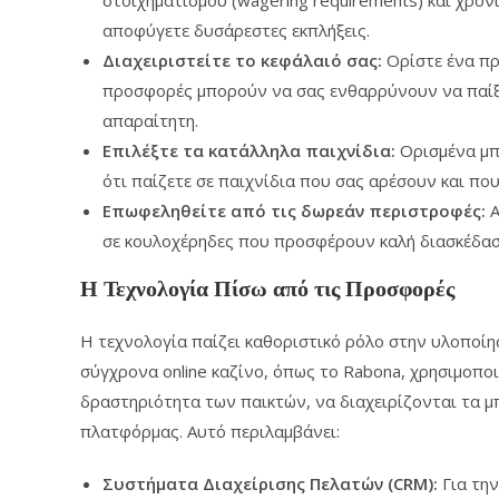
στοιχηματισμού (wagering requirements) και χρονι
αποφύγετε δυσάρεστες εκπλήξεις.
Διαχειριστείτε το κεφάλαιό σας:
Ορίστε ένα προ
προσφορές μπορούν να σας ενθαρρύνουν να παίξε
απαραίτητη.
Επιλέξτε τα κατάλληλα παιχνίδια:
Ορισμένα μπό
ότι παίζετε σε παιχνίδια που σας αρέσουν και π
Επωφεληθείτε από τις δωρεάν περιστροφές:
Α
σε κουλοχέρηδες που προσφέρουν καλή διασκέδαση
Η Τεχνολογία Πίσω από τις Προσφορές
Η τεχνολογία παίζει καθοριστικό ρόλο στην υλοποί
σύγχρονα online καζίνο, όπως το Rabona, χρησιμοπο
δραστηριότητα των παικτών, να διαχειρίζονται τα μ
πλατφόρμας. Αυτό περιλαμβάνει:
Συστήματα Διαχείρισης Πελατών (CRM):
Για τη