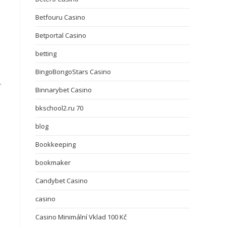
Betfouru Casino
Betportal Casino
betting
BingoBongoStars Casino
.
Binnarybet Casino
bkschool2.ru 70
blog
Bookkeeping
bookmaker
Candybet Casino
casino
Casino Minimální Vklad 100 Kč