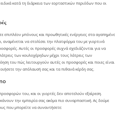
 ειδικά κατά τη διάρκεια των εορταστικών περιόδων που οι
ρές
ετε επιπλέον μπόνους και προωθητικές ενέργειες στα αγαπημέν
νο, αναμένεται να στολίσει την πλατφόρμα του με γιορτινά
προσφορές. Αυτές οι προσφορές συχνά σχεδιάζονται για να
λάτρεις των κουλοχέρηδων μέχρι τους λάτρεις των
ανόηση του πώς λειτουργούν αυτές οι προσφορές και ποιες είναι
ποιήσετε την απόλαυσή σας και τα πιθανά κέρδη σας.
ino
 προσφορών του, και οι γιορτές δεν αποτελούν εξαίρεση.
κάνουν την εμπειρία σας ακόμα πιο συναρπαστική. Ας δούμε
ους που μπορείτε να συναντήσετε: