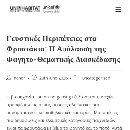
Γευστικές Περιπέτειες στα
Φρουτάκια: Η Απόλαυση της
Φαγητο-Θεματικής Διασκέδασης
nanor
28th June 2026
Uncategorised
Η βιομηχανία του online gaming εξελίσσεται συνεχώς,
προσφέροντας στους παίκτες ολοένα και πιο
συναρπαστικές και καθηλωτικές εμπειρίες. Μια από τις
πιο δημοφιλείς και ελκυστικές κατηγορίες παιχνιδιών
είναι τα φρουτάκια με θέμα το φαγητό και το ποτό. Αυτά