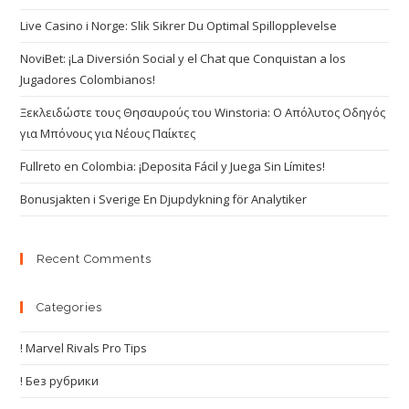
Live Casino i Norge: Slik Sikrer Du Optimal Spillopplevelse
NoviBet: ¡La Diversión Social y el Chat que Conquistan a los
Jugadores Colombianos!
Ξεκλειδώστε τους Θησαυρούς του Winstoria: Ο Απόλυτος Οδηγός
για Μπόνους για Νέους Παίκτες
Fullreto en Colombia: ¡Deposita Fácil y Juega Sin Límites!
Bonusjakten i Sverige En Djupdykning för Analytiker
Recent Comments
Categories
! Marvel Rivals Pro Tips
! Без рубрики