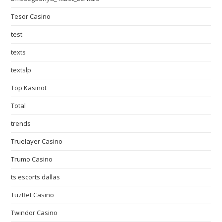
Tesor Casino
test
texts
textslp
Top Kasinot
Total
trends
Truelayer Casino
Trumo Casino
ts escorts dallas
TuzBet Casino
Twindor Casino