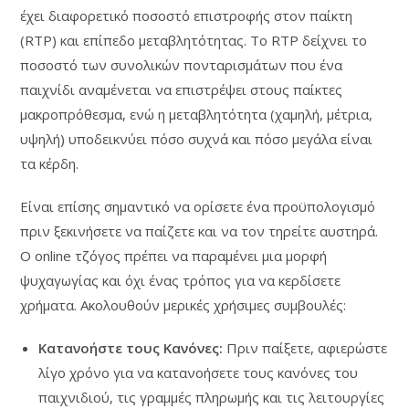
έχει διαφορετικό ποσοστό επιστροφής στον παίκτη
(RTP) και επίπεδο μεταβλητότητας. Το RTP δείχνει το
ποσοστό των συνολικών πονταρισμάτων που ένα
παιχνίδι αναμένεται να επιστρέψει στους παίκτες
μακροπρόθεσμα, ενώ η μεταβλητότητα (χαμηλή, μέτρια,
υψηλή) υποδεικνύει πόσο συχνά και πόσο μεγάλα είναι
τα κέρδη.
Είναι επίσης σημαντικό να ορίσετε ένα προϋπολογισμό
πριν ξεκινήσετε να παίζετε και να τον τηρείτε αυστηρά.
Ο online τζόγος πρέπει να παραμένει μια μορφή
ψυχαγωγίας και όχι ένας τρόπος για να κερδίσετε
χρήματα. Ακολουθούν μερικές χρήσιμες συμβουλές:
Κατανοήστε τους Κανόνες:
Πριν παίξετε, αφιερώστε
λίγο χρόνο για να κατανοήσετε τους κανόνες του
παιχνιδιού, τις γραμμές πληρωμής και τις λειτουργίες