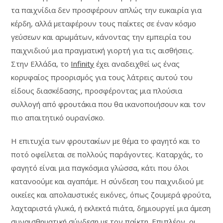
τα παιχνίδια δεν προσφέρουν απλώς την ευκαιρία για
κέρδη, αλλά μεταφέρουν τους παίκτες σε έναν κόσμο
γεύσεων και αρωμάτων, κάνοντας την εμπειρία του
παιχνιδιού μια πραγματική γιορτή για τις αισθήσεις.
Στην Ελλάδα, το
Infinity
έχει αναδειχθεί ως ένας
κορυφαίος προορισμός για τους λάτρεις αυτού του
είδους διασκέδασης, προσφέροντας μια πλούσια
συλλογή από φρουτάκια που θα ικανοποιήσουν και τον
πιο απαιτητικό ουρανίσκο.
Η επιτυχία των φρουτακίων με θέμα το φαγητό και το
ποτό οφείλεται σε πολλούς παράγοντες. Καταρχάς, το
φαγητό είναι μια παγκόσμια γλώσσα, κάτι που όλοι
κατανοούμε και αγαπάμε. Η σύνδεση του παιχνιδιού με
οικείες και απολαυστικές εικόνες, όπως ζουμερά φρούτα,
λαχταριστά γλυκά, ή εκλεκτά πιάτα, δημιουργεί μια άμεση
συναισθηματική σύνδεση με τον παίκτη. Επιπλέον, οι