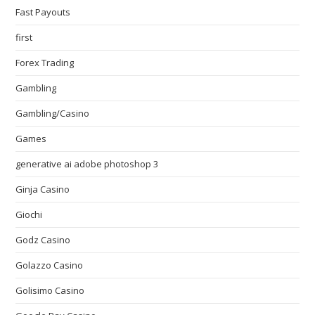
Fast Payouts
first
Forex Trading
Gambling
Gambling/Casino
Games
generative ai adobe photoshop 3
Ginja Casino
Giochi
Godz Casino
Golazzo Casino
Golisimo Casino