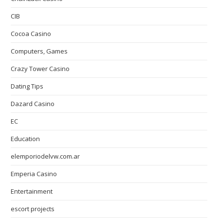
CIB
Cocoa Casino
Computers, Games
Crazy Tower Сasino
Dating Tips
Dazard Casino
EC
Education
elemporiodelvw.com.ar
Emperia Casino
Entertainment
escort projects