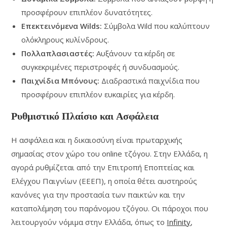
προσφέρουν επιπλέον δυνατότητες.
Επεκτεινόμενα Wilds:
Σύμβολα Wild που καλύπτουν
ολόκληρους κυλίνδρους.
Πολλαπλασιαστές:
Αυξάνουν τα κέρδη σε
συγκεκριμένες περιστροφές ή συνδυασμούς.
Παιχνίδια Μπόνους:
Διαδραστικά παιχνίδια που
προσφέρουν επιπλέον ευκαιρίες για κέρδη.
Ρυθμιστικό Πλαίσιο και Ασφάλεια
Η ασφάλεια και η δικαιοσύνη είναι πρωταρχικής
σημασίας στον χώρο του online τζόγου. Στην Ελλάδα, η
αγορά ρυθμίζεται από την Επιτροπή Εποπτείας και
Ελέγχου Παιγνίων (ΕΕΕΠ), η οποία θέτει αυστηρούς
κανόνες για την προστασία των παικτών και την
καταπολέμηση του παράνομου τζόγου. Οι πάροχοι που
λειτουργούν νόμιμα στην Ελλάδα, όπως το
Infinity
,