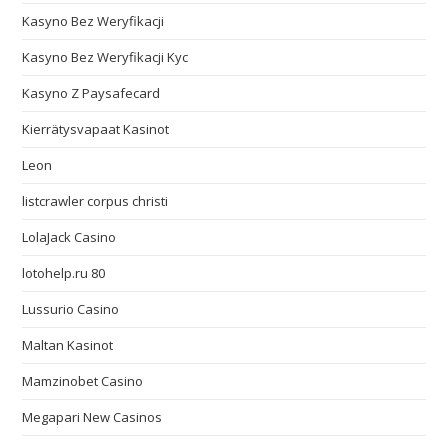
Kasyno Bez Weryfikacji
Kasyno Bez Weryfikacji Kyc
Kasyno Z Paysafecard
Kierrätysvapaat Kasinot
Leon
listcrawler corpus christi
LolaJack Casino
lotohelp.ru 80
Lussurio Casino
Maltan Kasinot
Mamzinobet Casino
Megapari New Casinos