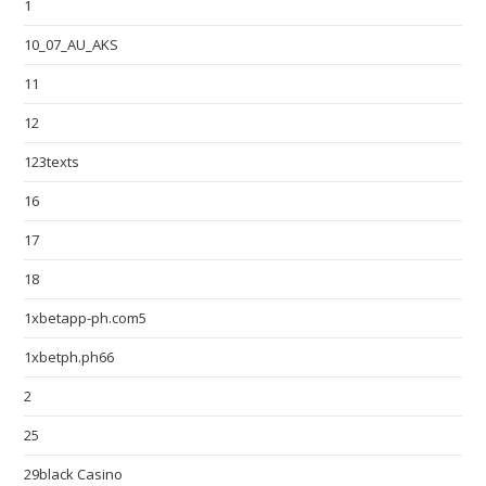
1
10_07_AU_AKS
11
12
123texts
16
17
18
1xbetapp-ph.com5
1xbetph.ph66
2
25
29black Casino