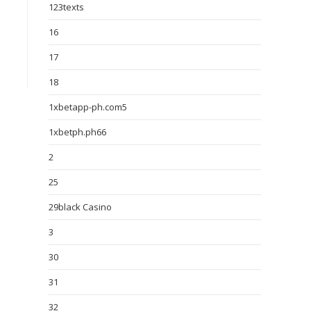
123texts
16
17
18
1xbetapp-ph.com5
1xbetph.ph66
2
25
29black Casino
3
30
31
32