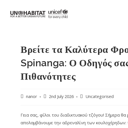
Βρείτε τα Καλύτερα Φρ
Spinanga: Ο Οδηγός σας
Πιθανότητες
nanor
2nd July 2026
Uncategorised
Γεια σας, φίλοι του διαδικτυακού τζόγου! Σήμερα θα
απολαμβάνουμε την αδρεναλίνη των κουλοχέρηδων: π