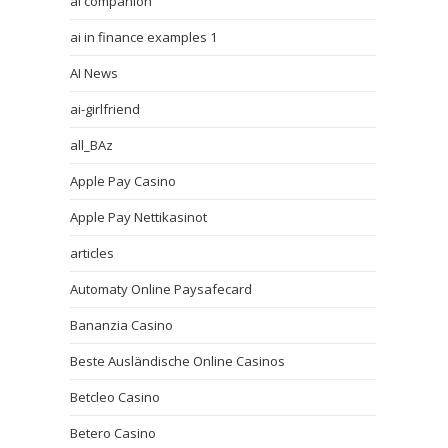
ai companion
ai in finance examples 1
AI News
ai-girlfriend
all_BAz
Apple Pay Casino
Apple Pay Nettikasinot
articles
Automaty Online Paysafecard
Bananzia Casino
Beste Ausländische Online Casinos
Betcleo Casino
Betero Casino