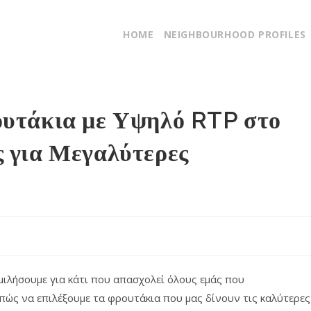
HOME
NEIGHBOURHOOD PROFILES
ουτάκια με Υψηλό RTP στο
 για Μεγαλύτερες
 μιλήσουμε για κάτι που απασχολεί όλους εμάς που
ώς να επιλέξουμε τα φρουτάκια που μας δίνουν τις καλύτερες