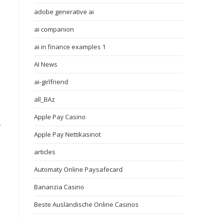
adobe generative ai
ai companion
ai in finance examples 1
AI News
ai-girlfriend
all_BAz
Apple Pay Casino
ι
Apple Pay Nettikasinot
articles
Automaty Online Paysafecard
Bananzia Casino
Beste Ausländische Online Casinos