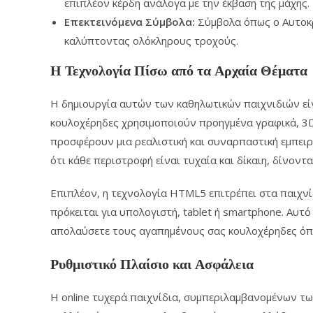
επιπλέον κέρδη ανάλογα με την έκβαση της μάχης.
Επεκτεινόμενα Σύμβολα:
Σύμβολα όπως ο Αυτοκρά
καλύπτοντας ολόκληρους τροχούς.
Η Τεχνολογία Πίσω από τα Αρχαία Θέματα
Η δημιουργία αυτών των καθηλωτικών παιχνιδιών είν
κουλοχέρηδες χρησιμοποιούν προηγμένα γραφικά, 3D 
προσφέρουν μια ρεαλιστική και συναρπαστική εμπει
ότι κάθε περιστροφή είναι τυχαία και δίκαιη, δίνοντα
Επιπλέον, η τεχνολογία HTML5 επιτρέπει στα παιχνί
πρόκειται για υπολογιστή, tablet ή smartphone. Αυτό
απολαύσετε τους αγαπημένους σας κουλοχέρηδες όπο
Ρυθμιστικό Πλαίσιο και Ασφάλεια
Η online τυχερά παιχνίδια, συμπεριλαμβανομένων τ