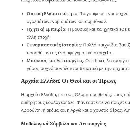
Οπτική Ελκυστικότητα:
Τα γραφικά είναι συχνά 
αγαλμάτων, νομισμάτων και συμβόλων.
Ηχητική Εμπειρία:
Η μουσική και τα ηχητικά εφέ 
άλλη εποχή.
Συναρπαστικές Ιστορίες:
Πολλά παιχνίδια βασίζ
προσθέτοντας ένα αφηγηματικό στοιχείο.
Μπόνους και Λειτουργίες:
Οι ειδικές λειτουργί
γύροι, συχνά συνδέονται θεματικά με την αρχαιό
Αρχαία Ελλάδα: Οι Θεοί και οι Ήρωες
Η αρχαία Ελλάδα, με τους Ολύμπιους θεούς, τους ημ
αμέτρητους κουλοχέρηδες. Φανταστείτε να παίζετε μ
Αφροδίτη, ή ακόμα και η Αργώ και ο χρυσός δέρας. Α
Μυθολογικά Σύμβολα και Λειτουργίες