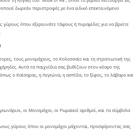
ύν τη λογική του “Book of Ra”, όπου το βιβλίο λειτουργεί ως
ργοποιεί δωρεάν περιστροφές με ένα ειδικό επεκτεινόμενο
 γύρους όπου εξερευνάτε τάφους ή πυραμίδες για να βρείτε
.
ι
ορες, τους μονομάχους, το Κολοσσαίο και τη στρατιωτική της
χέρηδες. Αυτά τα παιχνίδια σας βυθίζουν στον κόσμο της
 όπως ο Καίσαρας, η Λεγεώνα, η ασπίδα, το ξίφος, το λάβαρο κα
εωνάριοι, οι Μονομάχοι, οι Ρωμαϊκοί αριθμοί, και τα σύμβολα
ους γύρους όπου οι μονομάχοι μάχονται, προσφέροντας σας