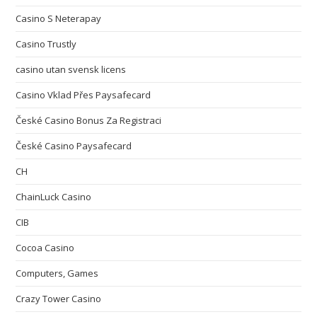
Casino S Neterapay
Casino Trustly
casino utan svensk licens
Casino Vklad Přes Paysafecard
České Casino Bonus Za Registraci
České Casino Paysafecard
CH
ChainLuck Casino
CIB
Cocoa Casino
Computers, Games
Crazy Tower Сasino