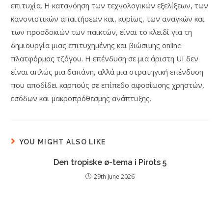
επιτυχία. Η κατανόηση των τεχνολογικών εξελίξεων, των
κανονιστικών απαιτήσεων και, κυρίως, των αναγκών και
των προσδοκιών των παικτών, είναι το κλειδί για τη
δημιουργία μιας επιτυχημένης και βιώσιμης online
πλατφόρμας τζόγου. Η επένδυση σε μια άριστη UI δεν
είναι απλώς μια δαπάνη, αλλά μια στρατηγική επένδυση
που αποδίδει καρπούς σε επίπεδο αφοσίωσης χρηστών,
εσόδων και μακροπρόθεσμης ανάπτυξης.
YOU MIGHT ALSO LIKE
Den tropiske ø-tema i Pirots 5
29th June 2026