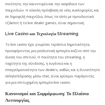
ποιότητα, την καινοτομία και την ασφάλεια των
παιχνιδιών. Η εύκολη πρόσβαση σε νέες κυκλοφορίες και
σε δημοφιλή παιχνίδια, όπως τα slots με προοδευτικά
τζάκποτ ή τα live dealer games, είναι σημαντική.
Live Casino και Τεχνολογία Streaming
Το live casino έχει γνωρίσει τεράστια δημοτικότητα,
προσφέροντας μια ρεαλιστική εμπειρία καζίνο από την
άνεση του σπιτιού. Η ποιότητα του streaming, η
ταχύτητα της σύνδεσης, η ευγένεια και η
επαγγελματικότητα των dealers, καθώς και η δυνατότητα
αλληλεπίδρασης μέσω chat, είναι κρίσιμοι παράγοντες
για μια επιτυχημένη εμπειρία live casino.
Κανονισμοί και Συμμόρφωση: Το Πλαίσιο
Λειτουργίας