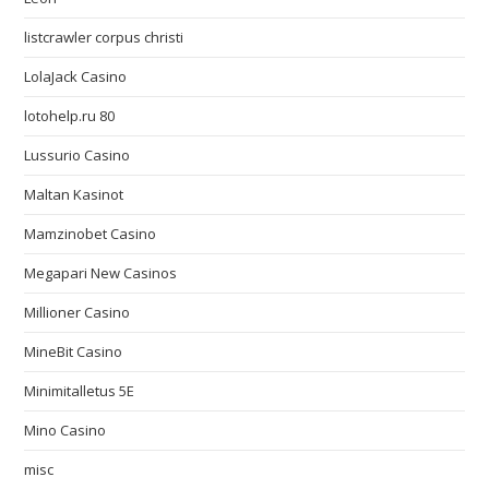
listcrawler corpus christi
LolaJack Casino
lotohelp.ru 80
Lussurio Casino
Maltan Kasinot
Mamzinobet Casino
Megapari New Casinos
Millioner Casino
MineBit Casino
Minimitalletus 5E
Mino Casino
misc