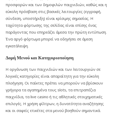
προσφορών και των δημοφιλών παιχνιδιών, καθώς και η
εύκολη πρόσβαση στις βασικές λειτουργίες (εγγραφή,
σύνδεση, υποστήριξη) είναι κρίσιμης σημασίας. Η
ταχύτητα φόρτωσης της σελίδας είναι επίσης ένας
παράγοντας που επηρεάζει άμεσα την πρώτη εντύπωση.
Ένα αργό φόρτωμα μπορεί να οδηγήσει σε άμεση
εγκατάλειψη.
Δομή Μενού και Κατηγοριοποίηση
Η οργάνωση των παιχνιδιών και των λειτουργιών σε
λογικές κατηγορίες είναι απαραίτητη για την εύκολη
πλοήγηση. Οι παίκτες πρέπει να μπορούν να βρίσκουν
γρήγορα τα αγαπημένα τους slots, τα επιτραπέζια
παιχνίδια, τα live casino ή τις αθλητικές στοιχηματικές
επιλογές. Η χρήση φίλτρων, η δυνατότητα αναζήτησης
και οι σαφείς ετικέτες στα μενού βοηθούν σημαντικά.