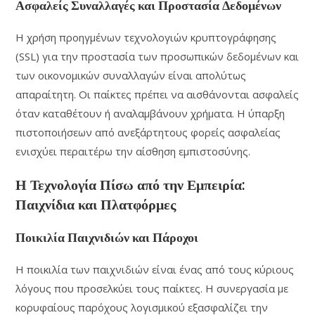
Ασφαλείς Συναλλαγές και Προστασία Δεδομένων
Η χρήση προηγμένων τεχνολογιών κρυπτογράφησης
(SSL) για την προστασία των προσωπικών δεδομένων και
των οικονομικών συναλλαγών είναι απολύτως
απαραίτητη. Οι παίκτες πρέπει να αισθάνονται ασφαλείς
όταν καταθέτουν ή αναλαμβάνουν χρήματα. Η ύπαρξη
πιστοποιήσεων από ανεξάρτητους φορείς ασφαλείας
ενισχύει περαιτέρω την αίσθηση εμπιστοσύνης.
Η Τεχνολογία Πίσω από την Εμπειρία:
Παιχνίδια και Πλατφόρμες
Ποικιλία Παιχνιδιών και Πάροχοι
Η ποικιλία των παιχνιδιών είναι ένας από τους κύριους
λόγους που προσελκύει τους παίκτες. Η συνεργασία με
κορυφαίους παρόχους λογισμικού εξασφαλίζει την