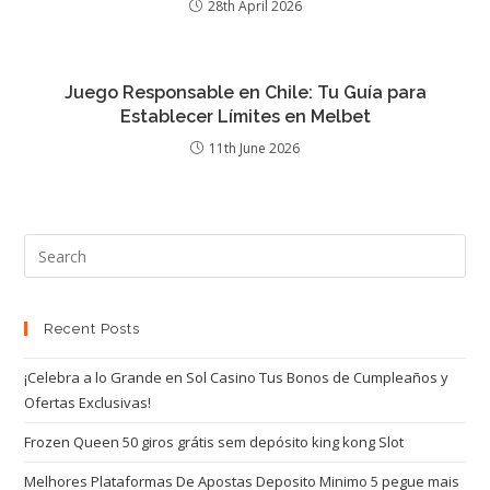
28th April 2026
Juego Responsable en Chile: Tu Guía para
Establecer Límites en Melbet
11th June 2026
Recent Posts
¡Celebra a lo Grande en Sol Casino Tus Bonos de Cumpleaños y
Ofertas Exclusivas!
Frozen Queen 50 giros grátis sem depósito king kong Slot
Melhores Plataformas De Apostas Deposito Minimo 5 pegue mais