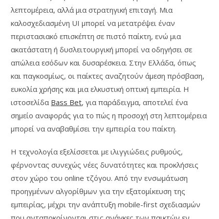
λεπτομέρεια, αλλά μια στρατηγική επιταγή. Μια
καλοσχεδιασμένη UI μπορεί να μετατρέψει έναν
περιστασιακό επισκέπτη σε πιστό παίκτη, ενώ μια
ακατάστατη ή δυσλειτουργική μπορεί να οδηγήσει σε
απώλεια εσόδων και δυσαρέσκεια. Στην Ελλάδα, όπως
και παγκοσμίως, οι παίκτες αναζητούν άμεση πρόσβαση,
ευκολία χρήσης και μια ελκυστική οπτική εμπειρία. Η
ιστοσελίδα
Bass Bet
, για παράδειγμα, αποτελεί ένα
σημείο αναφοράς για το πώς η προσοχή στη λεπτομέρεια
μπορεί να αναβαθμίσει την εμπειρία του παίκτη.
Η τεχνολογία εξελίσσεται με ιλιγγιώδεις ρυθμούς,
φέρνοντας συνεχώς νέες δυνατότητες και προκλήσεις
στον χώρο του online τζόγου. Από την ενσωμάτωση
προηγμένων αλγορίθμων για την εξατομίκευση της
εμπειρίας, μέχρι την ανάπτυξη mobile-first σχεδιασμών
που ανταποκρίνονται στις ανάγκες των παικτών εν