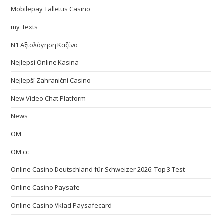
Mobilepay Talletus Casino
my_texts
N1 Αξιολόγηση Καζίνο
Nejlepsi Online Kasina
Nejlepší Zahraniční Casino
New Video Chat Platform
News
OM
OM cc
Online Casino Deutschland für Schweizer 2026: Top 3 Test
Online Casino Paysafe
Online Casino Vklad Paysafecard