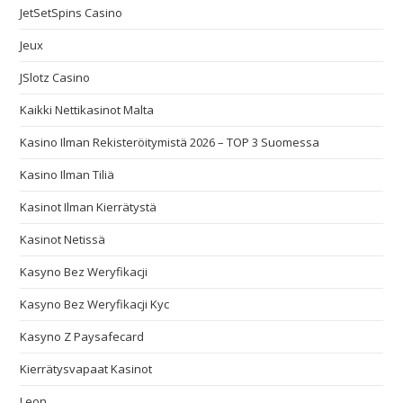
JetSetSpins Casino
Jeux
JSlotz Casino
Kaikki Nettikasinot Malta
Kasino Ilman Rekisteröitymistä 2026 – TOP 3 Suomessa
Kasino Ilman Tiliä
Kasinot Ilman Kierrätystä
Kasinot Netissä
Kasyno Bez Weryfikacji
Kasyno Bez Weryfikacji Kyc
Kasyno Z Paysafecard
Kierrätysvapaat Kasinot
Leon