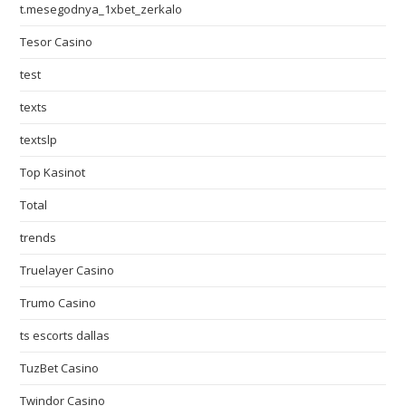
t.mesegodnya_1xbet_zerkalo
Tesor Casino
test
texts
textslp
Top Kasinot
Total
trends
Truelayer Casino
Trumo Casino
ts escorts dallas
TuzBet Casino
Twindor Casino