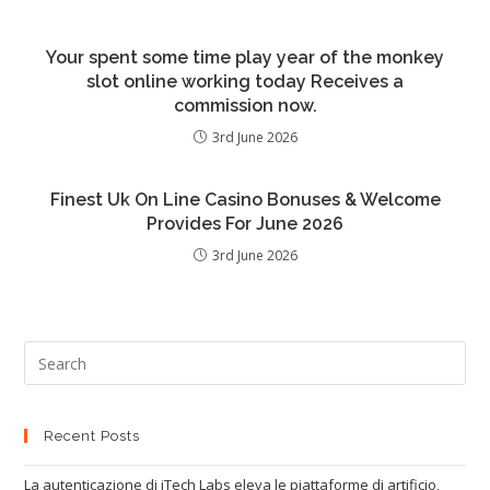
Your spent some time play year of the monkey
slot online working today Receives a
commission now.
3rd June 2026
Finest Uk On Line Casino Bonuses & Welcome
Provides For June 2026
3rd June 2026
Recent Posts
La autenticazione di iTech Labs eleva le piattaforme di artificio,