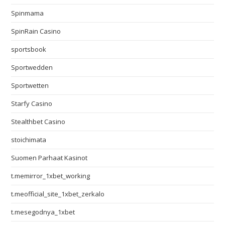
Spinmama
SpinRain Casino
sportsbook
Sportwedden
Sportwetten
Starfy Casino
Stealthbet Casino
stoichimata
Suomen Parhaat Kasinot
t.memirror_1xbet_working
t.meofficial_site_1xbet_zerkalo
t.mesegodnya_1xbet