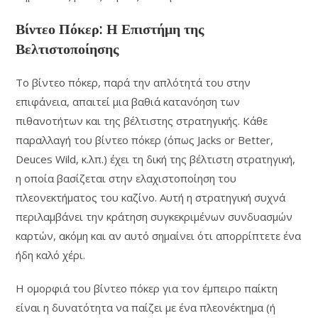
Βίντεο Πόκερ: Η Επιστήμη της
Βελτιστοποίησης
Το βίντεο πόκερ, παρά την απλότητά του στην
επιφάνεια, απαιτεί μια βαθιά κατανόηση των
πιθανοτήτων και της βέλτιστης στρατηγικής. Κάθε
παραλλαγή του βίντεο πόκερ (όπως Jacks or Better,
Deuces Wild, κ.λπ.) έχει τη δική της βέλτιστη στρατηγική,
η οποία βασίζεται στην ελαχιστοποίηση του
πλεονεκτήματος του καζίνο. Αυτή η στρατηγική συχνά
περιλαμβάνει την κράτηση συγκεκριμένων συνδυασμών
καρτών, ακόμη και αν αυτό σημαίνει ότι απορρίπτετε ένα
ήδη καλό χέρι.
Η ομορφιά του βίντεο πόκερ για τον έμπειρο παίκτη
είναι η δυνατότητα να παίζει με ένα πλεονέκτημα (ή