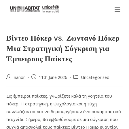
Βίντεο Πόκερ vs. Ζωντανό Πόκερ
Μια Στρατηγική Σύγκριση για
Έμπειρους Παίκτες
nanor
11th June 2026
Uncategorised
Ως έμπειροι παίκτες, γνωρίζετε καλά τη γοητεία του
πόκερ. Η στρατηγική, η ψυχολογία και η τύχη
συνδυάζονται για να δημιουργήσουν ένα συναρπαστικό
παιχνίδι. Σήμερα, θα εμβαθύνουμε σε μια σύγκριση που
συχνά απασχολεί τους παίκτες: Βίντεο Πόκερ εναντίον