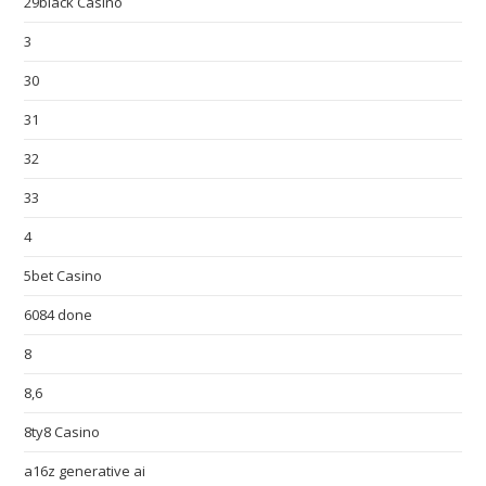
29black Casino
3
30
31
32
33
4
5bet Casino
6084 done
8
8,6
8ty8 Casino
a16z generative ai