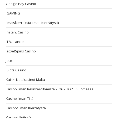
Google Pay Casino
IGAMING
Ilmaiskierroksia Ilman Kierrätystä
Instant Casino
IT Vacancies
JetSetSpins Casino
Jeux
JSlotz Casino
Kaikki Nettikasinot Malta
Kasino Ilman Rekisteröitymistä 2026 – TOP 3 Suomessa
Kasino Ilman Tiliä
Kasinot Ilman Kierrätystä
Kasinot Netissä