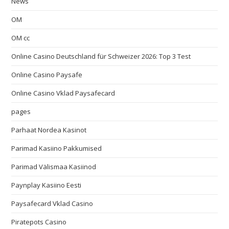
News
OM
OM cc
Online Casino Deutschland für Schweizer 2026: Top 3 Test
Online Casino Paysafe
Online Casino Vklad Paysafecard
pages
Parhaat Nordea Kasinot
Parimad Kasiino Pakkumised
Parimad Välismaa Kasiinod
Paynplay Kasiino Eesti
Paysafecard Vklad Casino
Piratepots Casino