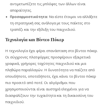
αντιμετωπίζετε τις μπλόφες των άλλων είναι
απαραίτητες.
Προσαρμοστικότητα:
Να είστε έτοιμοι να αλλάξετε
τη στρατηγική σας ανάλογα με τους παίκτες στο
τραπέζι και την εξέλιξη του παιχνιδιού.
Τεχνολογία και Βίντεο Πόκερ
Η τεχνολογία έχει φέρει επανάσταση στο βίντεο πόκερ.
Οι σύγχρονες πλατφόρμες προσφέρουν εξαιρετικά
γραφικά, γρήγορες ταχύτητες παιχνιδιού και μια
πληθώρα παραλλαγών. Η δυνατότητα να παίζετε από
οπουδήποτε, οποτεδήποτε, έχει κάνει το βίντεο πόκερ
πιο προσιτό από ποτέ. Οι αλγόριθμοι που
χρησιμοποιούνται είναι αυστηρά ελεγμένοι για να
διασφαλίζουν την τυχαιότητα και τη δικαιοσύνη του
παιχνιδιού.