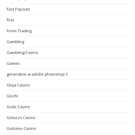
Fast Payouts
first
Forex Trading
Gambling
Gambling/Casino
Games
generative ai adobe photoshop 3
Ginja Casino
Giochi
Godz Casino
Golazzo Casino
Golisimo Casino