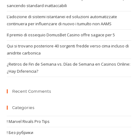
sancendo standard inattaccabili
L’adozione di sistemi istantanei ed soluzioni automatizzate
continuera per influenzare di nuovo i tumulto non AAMS
Il premio di ossequio DomusBet Casino offre sagace per 5
Qui si trovano posteriore 40 sorgenti fredde verso cima incluso di
anidrite carbonica
¿Retiros de Fin de Semana vs. Días de Semana en Casinos Online:
¿Hay Diferencia?
Recent Comments
Categories
! Marvel Rivals Pro Tips
! Без рубрики