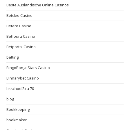
Beste Ausländische Online Casinos
Betcleo Casino
Betero Casino
Betfouru Casino
Betportal Casino
betting
BingoBongoStars Casino
Binnarybet Casino
bkschool2.ru 70
blog
Bookkeeping
bookmaker