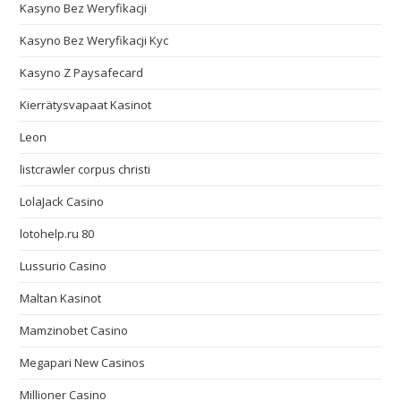
Kasyno Bez Weryfikacji
Kasyno Bez Weryfikacji Kyc
Kasyno Z Paysafecard
Kierrätysvapaat Kasinot
Leon
listcrawler corpus christi
LolaJack Casino
lotohelp.ru 80
Lussurio Casino
Maltan Kasinot
Mamzinobet Casino
Megapari New Casinos
Millioner Casino