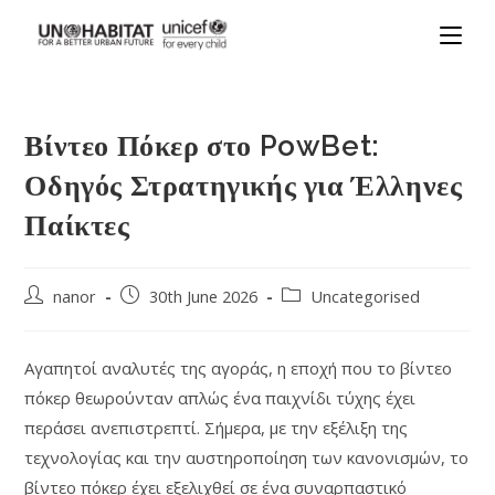
Βίντεο Πόκερ στο PowBet:
Οδηγός Στρατηγικής για Έλληνες
Παίκτες
nanor
30th June 2026
Uncategorised
Αγαπητοί αναλυτές της αγοράς, η εποχή που το βίντεο
πόκερ θεωρούνταν απλώς ένα παιχνίδι τύχης έχει
περάσει ανεπιστρεπτί. Σήμερα, με την εξέλιξη της
τεχνολογίας και την αυστηροποίηση των κανονισμών, το
βίντεο πόκερ έχει εξελιχθεί σε ένα συναρπαστικό