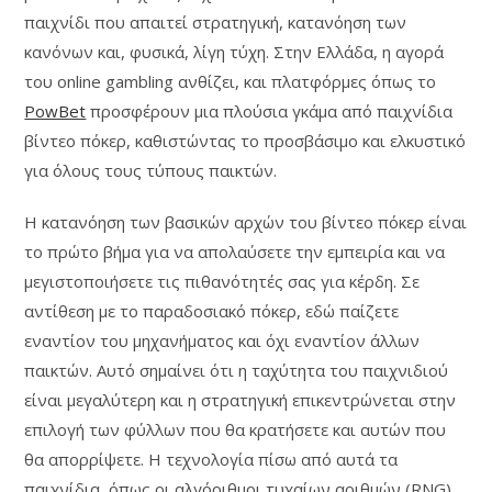
παιχνίδι που απαιτεί στρατηγική, κατανόηση των
κανόνων και, φυσικά, λίγη τύχη. Στην Ελλάδα, η αγορά
του online gambling ανθίζει, και πλατφόρμες όπως το
PowBet
προσφέρουν μια πλούσια γκάμα από παιχνίδια
βίντεο πόκερ, καθιστώντας το προσβάσιμο και ελκυστικό
για όλους τους τύπους παικτών.
Η κατανόηση των βασικών αρχών του βίντεο πόκερ είναι
το πρώτο βήμα για να απολαύσετε την εμπειρία και να
μεγιστοποιήσετε τις πιθανότητές σας για κέρδη. Σε
αντίθεση με το παραδοσιακό πόκερ, εδώ παίζετε
εναντίον του μηχανήματος και όχι εναντίον άλλων
παικτών. Αυτό σημαίνει ότι η ταχύτητα του παιχνιδιού
είναι μεγαλύτερη και η στρατηγική επικεντρώνεται στην
επιλογή των φύλλων που θα κρατήσετε και αυτών που
θα απορρίψετε. Η τεχνολογία πίσω από αυτά τα
παιχνίδια, όπως οι αλγόριθμοι τυχαίων αριθμών (RNG),