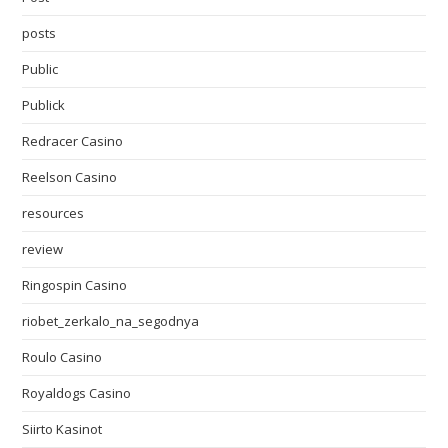
posts
Public
Publick
Redracer Casino
Reelson Casino
resources
review
Ringospin Casino
riobet_zerkalo_na_segodnya
Roulo Casino
Royaldogs Casino
Siirto Kasinot