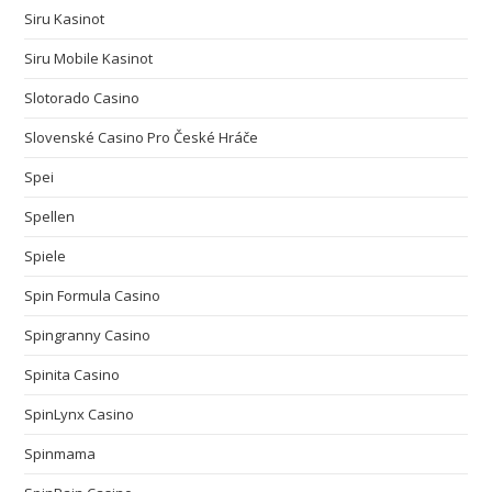
Siru Kasinot
Siru Mobile Kasinot
Slotorado Casino
Slovenské Casino Pro České Hráče
Spei
Spellen
Spiele
Spin Formula Casino
Spingranny Casino
Spinita Casino
SpinLynx Casino
Spinmama