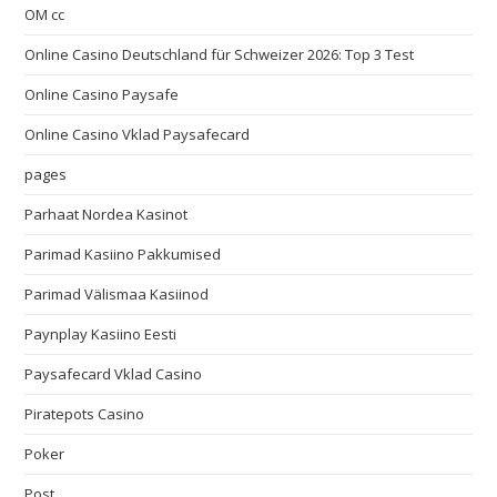
OM cc
Online Casino Deutschland für Schweizer 2026: Top 3 Test
Online Casino Paysafe
Online Casino Vklad Paysafecard
pages
Parhaat Nordea Kasinot
Parimad Kasiino Pakkumised
Parimad Välismaa Kasiinod
Paynplay Kasiino Eesti
Paysafecard Vklad Casino
Piratepots Casino
Poker
Post