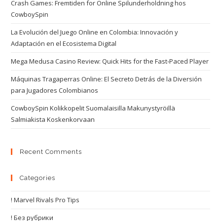
Crash Games: Fremtiden for Online Spilunderholdning hos
CowboySpin
La Evolución del Juego Online en Colombia: Innovación y
Adaptación en el Ecosistema Digital
Mega Medusa Casino Review: Quick Hits for the Fast‑Paced Player
Máquinas Tragaperras Online: El Secreto Detrás de la Diversión
para Jugadores Colombianos
CowboySpin Kolikkopelit Suomalaisilla Makunystyröillä
Salmiakista Koskenkorvaan
Recent Comments
Categories
! Marvel Rivals Pro Tips
! Без рубрики