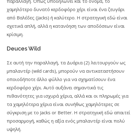
παραλλαγή. Όπως υποδηλώνει και το όνομα, το
χαμηλότερο δυνατό κερδοφόρο χέρι είναι ένα ζευγάρι
από Βαλέδες (Jacks) ή καλύτερο. Η στρατηγική εδώ είναι
σχετικά απλή, αλλά η κατανόηση των αποδόσεων είναι
κρίσιμη.
Deuces Wild
Σε αυτή την παραλλαγή, τα Δυάρια (2) λειτουργούν ως
μπαλαντέρ (wild cards), μπορούν να αντικαταστήσουν
οποιοδήποτε άλλο φύλλο για να σχηματίσουν ένα
κερδοφόρο χέρι. Αυτό αυξάνει σημαντικά τις
πιθανότητες για ισχυρά χέρια, αλλά και οι πληρωμές για
τα χαμηλότερα χέρια είναι συνήθως χαμηλότερες σε
σύγκριση με το Jacks or Better. Η στρατηγική εδώ απαιτεί
προσαρμογή, καθώς η αξία ενός μπαλαντέρ είναι πολύ
υψηλή.