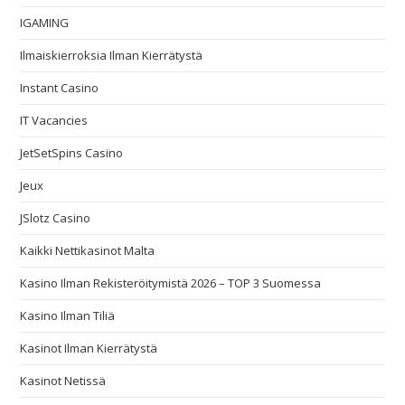
IGAMING
Ilmaiskierroksia Ilman Kierrätystä
Instant Casino
IT Vacancies
JetSetSpins Casino
Jeux
JSlotz Casino
Kaikki Nettikasinot Malta
Kasino Ilman Rekisteröitymistä 2026 – TOP 3 Suomessa
Kasino Ilman Tiliä
Kasinot Ilman Kierrätystä
Kasinot Netissä