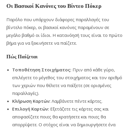
Οι Βασικοί Κανόνες του Βίντεο Πόκερ
Παρόλο που υπάρχουν διάφορες παραλλαγές του
βίντελο πόκερ, οι βασικοί κανόνες παραμένουν σε
μεγάλο βαθμό οι ίδιοι. Η κατανόησή τους είναι το πρώτο
βήμα για να ξεκινήσετε να παίζετε.
Πώς Παίζεται
Τοποθέτηση Στοιχήματος:
Πριν από κάθε γύρο,
επιλέγετε το μέγεθος του στοιχήματος και τον αριθμό
των χεριών που θέλετε να παίξετε (σε ορισμένες
παραλλαγές).
Κλήρωση Καρτών:
Λαμβάνετε πέντε κάρτες.
Επιλογή Καρτών:
Εξετάζετε τις κάρτες σας και
αποφασίζετε ποιες θα κρατήσετε και ποιες θα
απορρίψετε. Ο στόχος είναι να δημιουργήσετε ένα