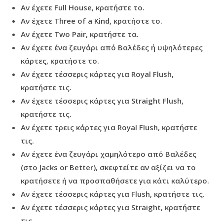
Αν έχετε Full House, κρατήστε το.
Αν έχετε Three of a Kind, κρατήστε το.
Αν έχετε Two Pair, κρατήστε τα.
Αν έχετε ένα ζευγάρι από Βαλέδες ή υψηλότερες
κάρτες, κρατήστε το.
Αν έχετε τέσσερις κάρτες για Royal Flush,
κρατήστε τις.
Αν έχετε τέσσερις κάρτες για Straight Flush,
κρατήστε τις.
Αν έχετε τρεις κάρτες για Royal Flush, κρατήστε
τις.
Αν έχετε ένα ζευγάρι χαμηλότερο από Βαλέδες
(στο Jacks or Better), σκεφτείτε αν αξίζει να το
κρατήσετε ή να προσπαθήσετε για κάτι καλύτερο.
Αν έχετε τέσσερις κάρτες για Flush, κρατήστε τις.
Αν έχετε τέσσερις κάρτες για Straight, κρατήστε
τις.