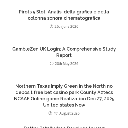
Pirots 5 Slot: Analisi della grafica e della
colonna sonora cinematografica
26th June 2026
GambleZen UK Login: A Comprehensive Study
Report
20th May 2026
Northern Texas Imply Green in the North no
deposit free bet casino park County Aztecs
NCAAF Online game Realization Dec 27, 2025
United states Now
4th August 2026