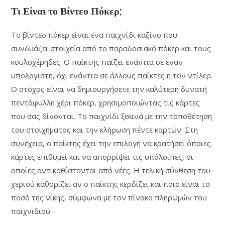
Τι Είναι το Βίντεο Πόκερ;
Το βίντεο πόκερ είναι ένα παιχνίδι καζίνο που
συνδυάζει στοιχεία από το παραδοσιακό πόκερ και τους
κουλοχέρηδες. Ο παίκτης παίζει ενάντια σε έναν
υπολογιστή, όχι ενάντια σε άλλους παίκτες ή τον ντίλερ.
Ο στόχος είναι να δημιουργήσετε την καλύτερη δυνατή
πεντάφυλλη χέρι πόκερ, χρησιμοποιώντας τις κάρτες
που σας δίνονται. Το παιχνίδι ξεκινά με την τοποθέτηση
του στοιχήματος και την κλήρωση πέντε καρτών. Στη
συνέχεια, ο παίκτης έχει την επιλογή να κρατήσει όποιες
κάρτες επιθυμεί και να απορρίψει τις υπόλοιπες, οι
οποίες αντικαθίστανται από νέες. Η τελική σύνθεση του
χεριού καθορίζει αν ο παίκτης κερδίζει και ποιο είναι το
ποσό της νίκης, σύμφωνα με τον πίνακα πληρωμών του
παιχνιδιού.