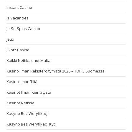
Instant Casino
IT Vacancies
JetSetSpins Casino
Jeux
JSlotz Casino
Kaikki Nettikasinot Malta
Kasino Ilman Rekisteröitymistä 2026 – TOP 3 Suomessa
Kasino Ilman Tiliä
Kasinot Ilman Kierrätystä
Kasinot Netissä
Kasyno Bez Weryfikacji
Kasyno Bez Weryfikacji Kyc