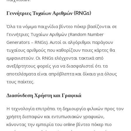
Γεννήτριες Τυχαίων Αριθμών (RNGs)
Όλα τα νόμιμα παιχνίδια βίντεο πόκερ βασίζονται σε
Γεννήτριες Τυχαίων Αριθμών (Random Number
Generators – RNGs). Αυτοί οι αλγόριθμοι παράγουν
τυχαίους αριθμούς που καθορίζουν ποιες κάρτες θα
εμφανιστούν. Οι RNGs ελέγχονται τακτικά από
ανεξάρτητους φορείς για να διασφαλιστεί ότι τα
αποτελέσματα είναι απρόβλεπτα και δίκαια για όλους
τους παίκτες.
Διασύνδεση Χρήστη και Γραφικά
Η τεχνολογία επιτρέπει τη δημιουργία φιλικών προς τον
χρήστη διεπαφών και εντυπωσιακών γραφικών,
κάνοντας την εμπειρία του online βίντεο πόκερ πιο