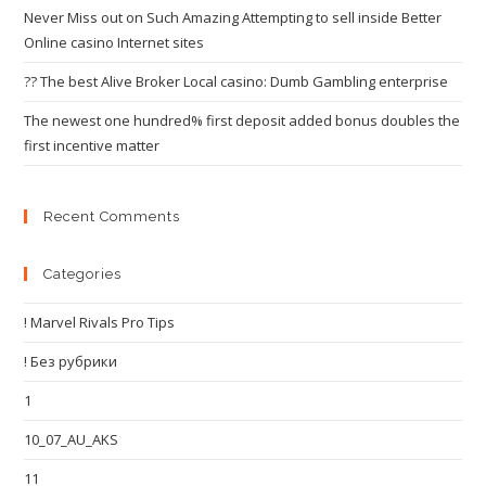
Never Miss out on Such Amazing Attempting to sell inside Better
Online casino Internet sites
?? The best Alive Broker Local casino: Dumb Gambling enterprise
The newest one hundred% first deposit added bonus doubles the
first incentive matter
Recent Comments
Categories
! Marvel Rivals Pro Tips
! Без рубрики
1
10_07_AU_AKS
11