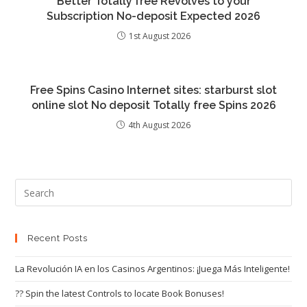
Better Totally free Revolves to your
Subscription No-deposit Expected 2026
1st August 2026
Free Spins Casino Internet sites: starburst slot
online slot No deposit Totally free Spins 2026
4th August 2026
Recent Posts
La Revolución IA en los Casinos Argentinos: ¡Juega Más Inteligente!
?? Spin the latest Controls to locate Book Bonuses!