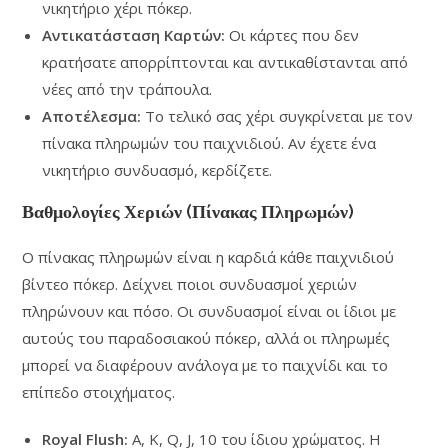
νικητήριο χέρι πόκερ.
Αντικατάσταση Καρτών:
Οι κάρτες που δεν
κρατήσατε απορρίπτονται και αντικαθίστανται από
νέες από την τράπουλα.
Αποτέλεσμα:
Το τελικό σας χέρι συγκρίνεται με τον
πίνακα πληρωμών του παιχνιδιού. Αν έχετε ένα
νικητήριο συνδυασμό, κερδίζετε.
Βαθμολογίες Χεριών (Πίνακας Πληρωμών)
Ο πίνακας πληρωμών είναι η καρδιά κάθε παιχνιδιού
βίντεο πόκερ. Δείχνει ποιοι συνδυασμοί χεριών
πληρώνουν και πόσο. Οι συνδυασμοί είναι οι ίδιοι με
αυτούς του παραδοσιακού πόκερ, αλλά οι πληρωμές
μπορεί να διαφέρουν ανάλογα με το παιχνίδι και το
επίπεδο στοιχήματος.
Royal Flush:
A, K, Q, J, 10 του ίδιου χρώματος. Η