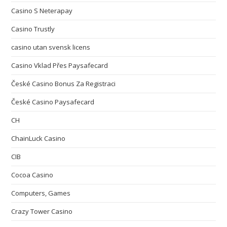
Casino S Neterapay
Casino Trustly
casino utan svensk licens
Casino Vklad Přes Paysafecard
České Casino Bonus Za Registraci
České Casino Paysafecard
CH
ChainLuck Casino
CIB
Cocoa Casino
Computers, Games
Crazy Tower Сasino