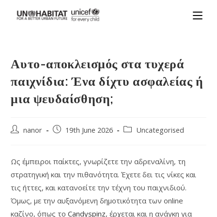
Αυτο-αποκλεισμός στα τυχερά
παιχνίδια: Ένα δίχτυ ασφαλείας ή
μια ψευδαίσθηση;
nanor
19th June 2026
Uncategorised
Ως έμπειροι παίκτες, γνωρίζετε την αδρεναλίνη, τη
στρατηγική και την πιθανότητα. Έχετε δει τις νίκες και
τις ήττες, και κατανοείτε την τέχνη του παιχνιδιού.
Όμως, με την αυξανόμενη δημοτικότητα των online
καζίνο, όπως το
Candyspinz
, έρχεται και η ανάγκη για