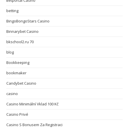
Betportal Casino
betting
BingoBongoStars Casino
Binnarybet Casino
bkschool2.ru 70
blog
Bookkeeping
bookmaker
Candybet Casino
casino
Casino Minimální Vklad 100 Kč
Casino Privé
Casino S Bonusem Za Registraci