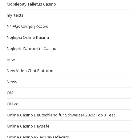
Mobilepay Talletus Casino
my_texts
N1 Αξιολόγηση Καζίνο
Nejlepsi Online Kasina
Nejlepší Zahraniční Casino
new
New Video Chat Platform
News
OM
OM cc
Online Casino Deutschland für Schweizer 2026: Top 3 Test
Online Casino Paysafe
Online Casino Vklad Paysafecard