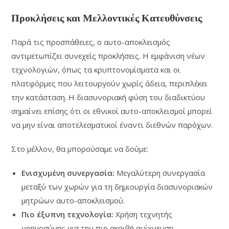
Προκλήσεις και Μελλοντικές Κατευθύνσεις
Παρά τις προσπάθειες, ο αυτο-αποκλεισμός
αντιμετωπίζει συνεχείς προκλήσεις. Η εμφάνιση νέων
τεχνολογιών, όπως τα κρυπτονομίσματα και οι
πλατφόρμες που λειτουργούν χωρίς άδεια, περιπλέκει
την κατάσταση. Η διασυνοριακή φύση του διαδικτύου
σημαίνει επίσης ότι οι εθνικοί αυτο-αποκλεισμοί μπορεί
να μην είναι αποτελεσματικοί έναντι διεθνών παρόχων.
Στο μέλλον, θα μπορούσαμε να δούμε:
Ενισχυμένη συνεργασία:
Μεγαλύτερη συνεργασία
μεταξύ των χωρών για τη δημιουργία διασυνοριακών
μητρώων αυτο-αποκλεισμού.
Πιο έξυπνη τεχνολογία:
Χρήση τεχνητής
νοημοσύνης για την πιο ακριβή ανίχνευση