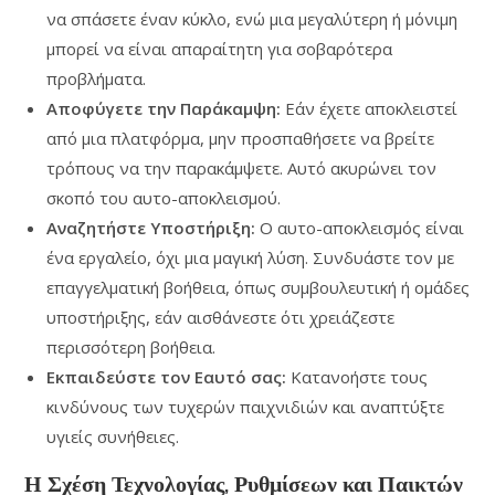
να σπάσετε έναν κύκλο, ενώ μια μεγαλύτερη ή μόνιμη
μπορεί να είναι απαραίτητη για σοβαρότερα
προβλήματα.
Αποφύγετε την Παράκαμψη:
Εάν έχετε αποκλειστεί
από μια πλατφόρμα, μην προσπαθήσετε να βρείτε
τρόπους να την παρακάμψετε. Αυτό ακυρώνει τον
σκοπό του αυτο-αποκλεισμού.
Αναζητήστε Υποστήριξη:
Ο αυτο-αποκλεισμός είναι
ένα εργαλείο, όχι μια μαγική λύση. Συνδυάστε τον με
επαγγελματική βοήθεια, όπως συμβουλευτική ή ομάδες
υποστήριξης, εάν αισθάνεστε ότι χρειάζεστε
περισσότερη βοήθεια.
Εκπαιδεύστε τον Εαυτό σας:
Κατανοήστε τους
κινδύνους των τυχερών παιχνιδιών και αναπτύξτε
υγιείς συνήθειες.
Η Σχέση Τεχνολογίας, Ρυθμίσεων και Παικτών