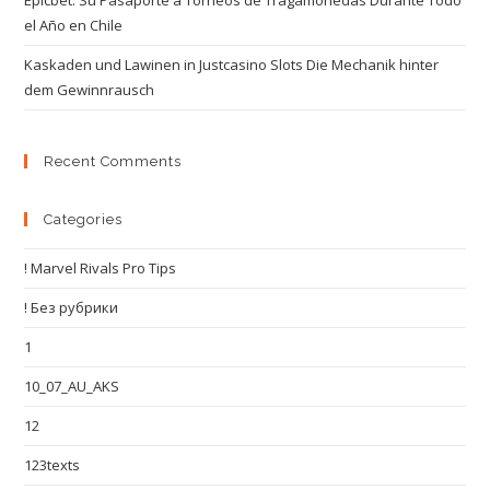
Epicbet: Su Pasaporte a Torneos de Tragamonedas Durante Todo
el Año en Chile
Kaskaden und Lawinen in Justcasino Slots Die Mechanik hinter
dem Gewinnrausch
Recent Comments
Categories
! Marvel Rivals Pro Tips
! Без рубрики
1
10_07_AU_AKS
12
123texts