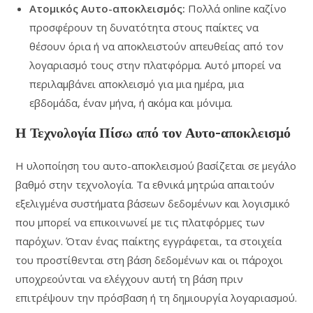
Ατομικός Αυτο-αποκλεισμός:
Πολλά online καζίνο
προσφέρουν τη δυνατότητα στους παίκτες να
θέσουν όρια ή να αποκλειστούν απευθείας από τον
λογαριασμό τους στην πλατφόρμα. Αυτό μπορεί να
περιλαμβάνει αποκλεισμό για μια ημέρα, μια
εβδομάδα, έναν μήνα, ή ακόμα και μόνιμα.
Η Τεχνολογία Πίσω από τον Αυτο-αποκλεισμό
Η υλοποίηση του αυτο-αποκλεισμού βασίζεται σε μεγάλο
βαθμό στην τεχνολογία. Τα εθνικά μητρώα απαιτούν
εξελιγμένα συστήματα βάσεων δεδομένων και λογισμικό
που μπορεί να επικοινωνεί με τις πλατφόρμες των
παρόχων. Όταν ένας παίκτης εγγράφεται, τα στοιχεία
του προστίθενται στη βάση δεδομένων και οι πάροχοι
υποχρεούνται να ελέγχουν αυτή τη βάση πριν
επιτρέψουν την πρόσβαση ή τη δημιουργία λογαριασμού.