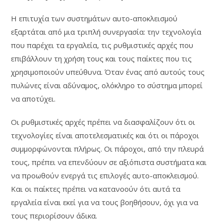
Η επιτυχία των συστημάτων αυτο-αποκλεισμού
εξαρτάται από μια τριπλή συνεργασία: την τεχνολογία
που παρέχει τα εργαλεία, τις ρυθμιστικές αρχές που
επιβάλλουν τη χρήση τους και τους παίκτες που τις
χρησιμοποιούν υπεύθυνα. Όταν ένας από αυτούς τους
πυλώνες είναι αδύναμος, ολόκληρο το σύστημα μπορεί
να αποτύχει.
Οι ρυθμιστικές αρχές πρέπει να διασφαλίζουν ότι οι
τεχνολογίες είναι αποτελεσματικές και ότι οι πάροχοι
συμμορφώνονται πλήρως. Οι πάροχοι, από την πλευρά
τους, πρέπει να επενδύουν σε αξιόπιστα συστήματα και
να προωθούν ενεργά τις επιλογές αυτο-αποκλεισμού.
Και οι παίκτες πρέπει να κατανοούν ότι αυτά τα
εργαλεία είναι εκεί για να τους βοηθήσουν, όχι για να
τους περιορίσουν άδικα.