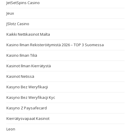
JetSetSpins Casino
Jeux
JSlotz Casino
Kaikki Nettikasinot Malta
Kasino Ilman Rekisteröitymistä 2026 – TOP 3 Suomessa
Kasino Ilman Tiliä
Kasinot Ilman Kierrätystä
Kasinot Netissä
Kasyno Bez Weryfikacji
Kasyno Bez Weryfikacji Kyc
Kasyno Z Paysafecard
Kierrätysvapaat Kasinot
Leon