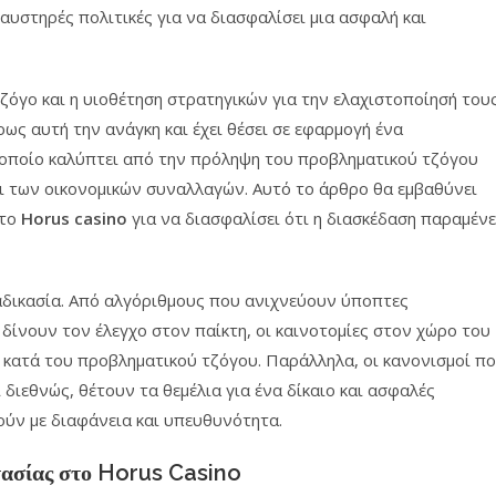
αυστηρές πολιτικές για να διασφαλίσει μια ασφαλή και
όγο και η υιοθέτηση στρατηγικών για την ελαχιστοποίησή του
ως αυτή την ανάγκη και έχει θέσει σε εφαρμογή ένα
 οποίο καλύπτει από την πρόληψη του προβληματικού τζόγου
ι των οικονομικών συναλλαγών. Αυτό το άρθρο θα εμβαθύνει
 το
Horus casino
για να διασφαλίσει ότι η διασκέδαση παραμένε
ιαδικασία. Από αλγόριθμους που ανιχνεύουν ύποπτες
δίνουν τον έλεγχο στον παίκτη, οι καινοτομίες στον χώρο του
 κατά του προβληματικού τζόγου. Παράλληλα, οι κανονισμοί π
 διεθνώς, θέτουν τα θεμέλια για ένα δίκαιο και ασφαλές
ούν με διαφάνεια και υπευθυνότητα.
τασίας στο Horus Casino