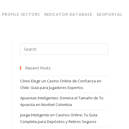
PROFILE SECTORS
INDICATOR DATABASE
GEOPORTAL
Recent Posts
Cómo Elegir un Casino Online de Confianza en
Chile: Guía para Jugadores Expertos
Apuestas Inteligentes: Domina el Tamaño de Tu
Apuesta en Novibet Colombia
Juega Inteligente en Casinos Online: Tu Guía
Completa para Depósitos y Retiros Seguros