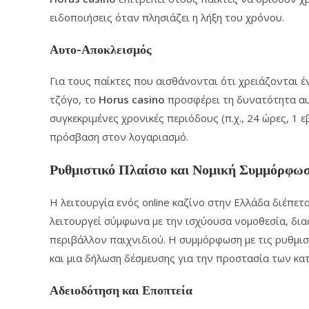
ειδοποιήσεις όταν πλησιάζει η λήξη του χρόνου.
Αυτο-Αποκλεισμός
Για τους παίκτες που αισθάνονται ότι χρειάζονται 
τζόγο, το
Horus casino
προσφέρει τη δυνατότητα αυτ
συγκεκριμένες χρονικές περιόδους (π.χ., 24 ώρες, 1 
πρόσβαση στον λογαριασμό.
Ρυθμιστικό Πλαίσιο και Νομική Συμμόρφω
Η λειτουργία ενός online καζίνο στην Ελλάδα διέπε
λειτουργεί σύμφωνα με την ισχύουσα νομοθεσία, δια
περιβάλλον παιχνιδιού. Η συμμόρφωση με τις ρυθμισ
και μια δήλωση δέσμευσης για την προστασία των κ
Αδειοδότηση και Εποπτεία