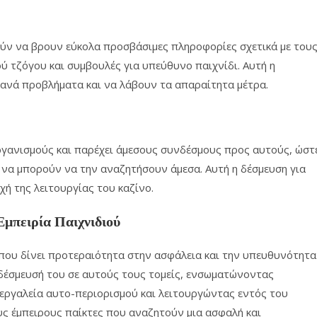
ρούν να βρουν εύκολα προσβάσιμες πληροφορίες σχετικά με του
ύ τζόγου και συμβουλές για υπεύθυνο παιχνίδι. Αυτή η
ανά προβλήματα και να λάβουν τα απαραίτητα μέτρα.
ργανισμούς και παρέχει άμεσους συνδέσμους προς αυτούς, ώστ
α να μπορούν να την αναζητήσουν άμεσα. Αυτή η δέσμευση για
χή της λειτουργίας του καζίνο.
Εμπειρία Παιχνιδιού
ο που δίνει προτεραιότητα στην ασφάλεια και την υπευθυνότητα
 δέσμευσή του σε αυτούς τους τομείς, ενσωματώνοντας
εργαλεία αυτο-περιορισμού και λειτουργώντας εντός του
υς έμπειρους παίκτες που αναζητούν μια ασφαλή και