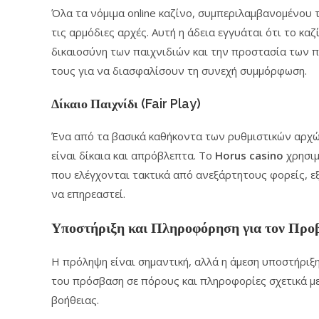
Όλα τα νόμιμα online καζίνο, συμπεριλαμβανομένου
τις αρμόδιες αρχές. Αυτή η άδεια εγγυάται ότι το κα
δικαιοσύνη των παιχνιδιών και την προστασία των π
τους για να διασφαλίσουν τη συνεχή συμμόρφωση.
Δίκαιο Παιχνίδι (Fair Play)
Ένα από τα βασικά καθήκοντα των ρυθμιστικών αρχώ
είναι δίκαια και απρόβλεπτα. Το
Horus casino
χρησιμ
που ελέγχονται τακτικά από ανεξάρτητους φορείς, εξ
να επηρεαστεί.
Υποστήριξη και Πληροφόρηση για τον Προ
Η πρόληψη είναι σημαντική, αλλά η άμεση υποστήριξη 
του πρόσβαση σε πόρους και πληροφορίες σχετικά μ
βοήθειας.