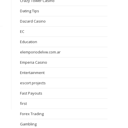
Crazy Tower Сasino
Dating Tips
Dazard Casino
EC
Education
elemporiodelvw.com.ar
Emperia Casino
Entertainment
escort projects
Fast Payouts
first
Forex Trading
Gambling