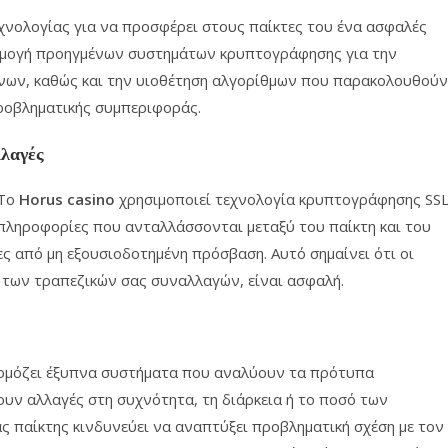
εχνολογίας για να προσφέρει στους παίκτες του ένα ασφαλές
αρμογή προηγμένων συστημάτων κρυπτογράφησης για την
νων, καθώς και την υιοθέτηση αλγορίθμων που παρακολουθούν
ροβληματικής συμπεριφοράς.
λαγές
 Το
Horus casino
χρησιμοποιεί τεχνολογία κρυπτογράφησης SS
οι πληροφορίες που ανταλλάσσονται μεταξύ του παίκτη και του
ς από μη εξουσιοδοτημένη πρόσβαση. Αυτό σημαίνει ότι οι
 των τραπεζικών σας συναλλαγών, είναι ασφαλή.
μόζει έξυπνα συστήματα που αναλύουν τα πρότυπα
υν αλλαγές στη συχνότητα, τη διάρκεια ή το ποσό των
 παίκτης κινδυνεύει να αναπτύξει προβληματική σχέση με τον