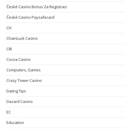
České Casino Bonus Za Registraci
České Casino Paysafecard
CH
ChainLuck Casino
CIB
Cocoa Casino
Computers, Games
Crazy Tower Сasino
Dating Tips
Dazard Casino
EC
Education