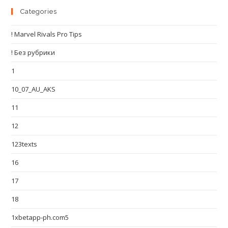
Categories
! Marvel Rivals Pro Tips
! Без рубрики
1
10_07_AU_AKS
11
12
123texts
16
17
18
1xbetapp-ph.com5