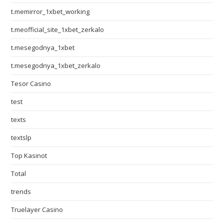
t.memirror_1xbet_working
t.meofficial_site_1xbet_zerkalo
t.mesegodnya_1xbet
t.mesegodnya_1xbet_zerkalo
Tesor Casino
test
texts
textslp
Top Kasinot
Total
trends
Truelayer Casino