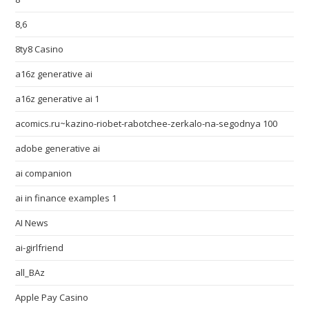
8,6
8ty8 Casino
a16z generative ai
a16z generative ai 1
acomics.ru~kazino-riobet-rabotchee-zerkalo-na-segodnya 100
adobe generative ai
ai companion
ai in finance examples 1
AI News
ai-girlfriend
all_BAz
Apple Pay Casino