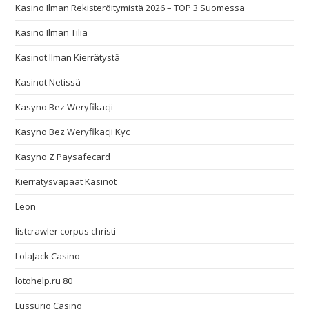
Kasino Ilman Rekisteröitymistä 2026 – TOP 3 Suomessa
Kasino Ilman Tiliä
Kasinot Ilman Kierrätystä
Kasinot Netissä
Kasyno Bez Weryfikacji
Kasyno Bez Weryfikacji Kyc
Kasyno Z Paysafecard
Kierrätysvapaat Kasinot
Leon
listcrawler corpus christi
LolaJack Casino
lotohelp.ru 80
Lussurio Casino