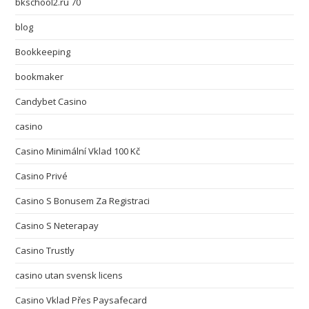
bkschool2.ru 70
blog
Bookkeeping
bookmaker
Candybet Casino
casino
Casino Minimální Vklad 100 Kč
Casino Privé
Casino S Bonusem Za Registraci
Casino S Neterapay
Casino Trustly
casino utan svensk licens
Casino Vklad Přes Paysafecard