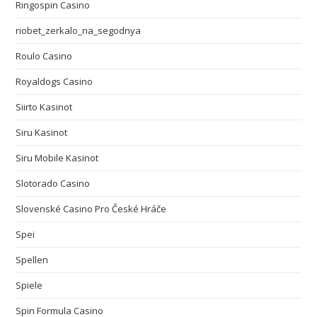
Ringospin Casino
riobet_zerkalo_na_segodnya
Roulo Casino
Royaldogs Casino
Siirto Kasinot
Siru Kasinot
Siru Mobile Kasinot
Slotorado Casino
Slovenské Casino Pro České Hráče
Spei
Spellen
Spiele
Spin Formula Casino