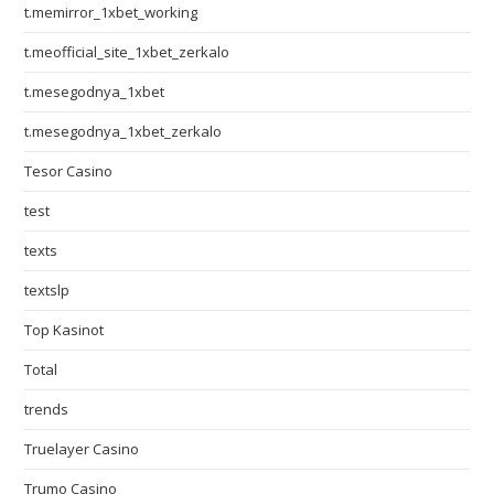
t.memirror_1xbet_working
t.meofficial_site_1xbet_zerkalo
t.mesegodnya_1xbet
t.mesegodnya_1xbet_zerkalo
Tesor Casino
test
texts
textslp
Top Kasinot
Total
trends
Truelayer Casino
Trumo Casino