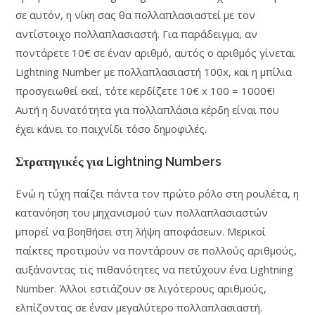
σε αυτόν, η νίκη σας θα πολλαπλασιαστεί με τον
αντίστοιχο πολλαπλασιαστή. Για παράδειγμα, αν
ποντάρετε 10€ σε έναν αριθμό, αυτός ο αριθμός γίνεται
Lightning Number με πολλαπλασιαστή 100x, και η μπίλια
προσγειωθεί εκεί, τότε κερδίζετε 10€ x 100 = 1000€!
Αυτή η δυνατότητα για πολλαπλάσια κέρδη είναι που
έχει κάνει το παιχνίδι τόσο δημοφιλές.
Στρατηγικές για Lightning Numbers
Ενώ η τύχη παίζει πάντα τον πρώτο ρόλο στη ρουλέτα, η
κατανόηση του μηχανισμού των πολλαπλασιαστών
μπορεί να βοηθήσει στη λήψη αποφάσεων. Μερικοί
παίκτες προτιμούν να ποντάρουν σε πολλούς αριθμούς,
αυξάνοντας τις πιθανότητες να πετύχουν ένα Lightning
Number. Άλλοι εστιάζουν σε λιγότερους αριθμούς,
ελπίζοντας σε έναν μεγαλύτερο πολλαπλασιαστή.