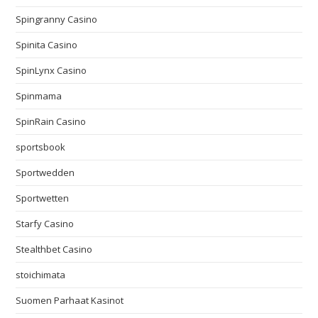
Spingranny Casino
Spinita Casino
SpinLynx Casino
Spinmama
SpinRain Casino
sportsbook
Sportwedden
Sportwetten
Starfy Casino
Stealthbet Casino
stoichimata
Suomen Parhaat Kasinot