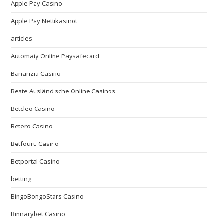
Apple Pay Casino
Apple Pay Nettikasinot
articles
Automaty Online Paysafecard
Bananzia Casino
Beste Ausländische Online Casinos
Betcleo Casino
Betero Casino
Betfouru Casino
Betportal Casino
betting
BingoBongoStars Casino
Binnarybet Casino