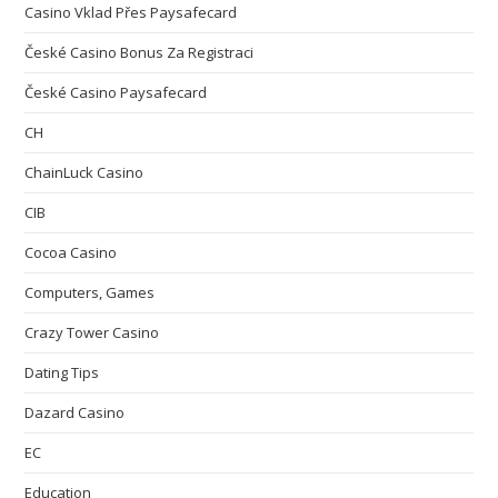
Casino Vklad Přes Paysafecard
České Casino Bonus Za Registraci
České Casino Paysafecard
CH
ChainLuck Casino
CIB
Cocoa Casino
Computers, Games
Crazy Tower Сasino
Dating Tips
Dazard Casino
EC
Education