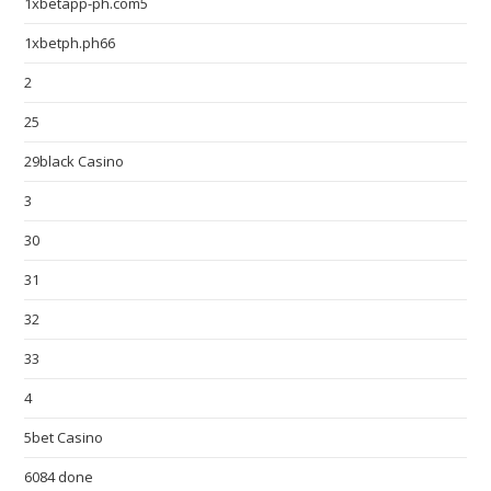
1xbetapp-ph.com5
1xbetph.ph66
2
25
29black Casino
3
30
31
32
33
4
5bet Casino
6084 done