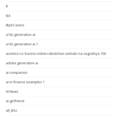
8
8,6
8ty8 Casino
a16z generative ai
a16z generative ai 1
acomics.ru~kazino-riobet-rabotchee-zerkalo-na-segodnya 100
adobe generative ai
ai companion
ai in finance examples 1
AI News
ai-girlfriend
all_BAz