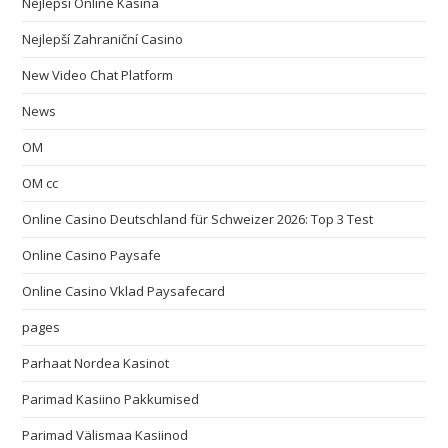
Nejlepsi Online Kasina
Nejlepší Zahraniční Casino
New Video Chat Platform
News
OM
OM cc
Online Casino Deutschland für Schweizer 2026: Top 3 Test
Online Casino Paysafe
Online Casino Vklad Paysafecard
pages
Parhaat Nordea Kasinot
Parimad Kasiino Pakkumised
Parimad Välismaa Kasiinod