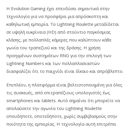
Η Evolution Gaming έχει επενδύσει σημαντικά στην
τεχνολογία για να προσφέρει μια απρόσκοπτη και
καθηλωτική εμπειρία. Το Lightning Roulette μεταδίδεται
σε υψηλή ευκρίνεια (HD) από στούντιο παγκόσμιας
κλάσης, με πολλαπλές κάμερες που καλύπτουν κάθε
γωνία του τραπεζιού και της δράσης. Η χρήση
προηγμένων συστημάτων RNG για την επιλογή των
Lightning Numbers και των πολλαπλασιαστών
διασφαλίζει ότι το παιχνίδι είναι δίκαιο και απρόβλεπτο.
Επιπλέον, η πλατφόρμα είναι βελτιστοποιημένη για όλες
τις συσκευές, από επιτραπέζιους υπολογιστές έως
smartphones και tablets. Αυτό σημαίνει ότι μπορείτε να
απολαύσετε την αγωνία του Lightning Roulette
οπουδήποτε, οποτεδήποτε, χωρίς συμβιβασμούς στην
ποιότητα της εμπειρίας. Η τεχνολογία αυτή επιτρέπει