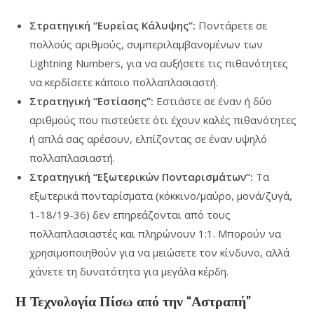
Στρατηγική “Ευρείας Κάλυψης”:
Ποντάρετε σε
πολλούς αριθμούς, συμπεριλαμβανομένων των
Lightning Numbers, για να αυξήσετε τις πιθανότητες
να κερδίσετε κάποιο πολλαπλασιαστή.
Στρατηγική “Εστίασης”:
Εστιάστε σε έναν ή δύο
αριθμούς που πιστεύετε ότι έχουν καλές πιθανότητες
ή απλά σας αρέσουν, ελπίζοντας σε έναν υψηλό
πολλαπλασιαστή.
Στρατηγική “Εξωτερικών Πονταρισμάτων”:
Τα
εξωτερικά πονταρίσματα (κόκκινο/μαύρο, μονά/ζυγά,
1-18/19-36) δεν επηρεάζονται από τους
πολλαπλασιαστές και πληρώνουν 1:1. Μπορούν να
χρησιμοποιηθούν για να μειώσετε τον κίνδυνο, αλλά
χάνετε τη δυνατότητα για μεγάλα κέρδη.
Η Τεχνολογία Πίσω από την “Αστραπή”