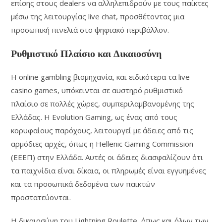
επίσης στους dealers να αλληλεπιδρούν με τους παίκτες
μέσω της λειτουργίας live chat, προσθέτοντας μια
προσωπική πινελιά στο ψηφιακό περιβάλλον.
Ρυθμιστικό Πλαίσιο και Δικαιοσύνη
Η online gambling βιομηχανία, και ειδικότερα τα live
casino games, υπόκεινται σε αυστηρό ρυθμιστικό
πλαίσιο σε πολλές χώρες, συμπεριλαμβανομένης της
Ελλάδας. Η Evolution Gaming, ως ένας από τους
κορυφαίους παρόχους, λειτουργεί με άδειες από τις
αρμόδιες αρχές, όπως η Hellenic Gaming Commission
(ΕΕΕΠ) στην Ελλάδα. Αυτές οι άδειες διασφαλίζουν ότι
τα παιχνίδια είναι δίκαια, οι πληρωμές είναι εγγυημένες
και τα προσωπικά δεδομένα των παικτών
προστατεύονται.
Η δικαιοσύνη του Lightning Roulette, όπως και όλων των