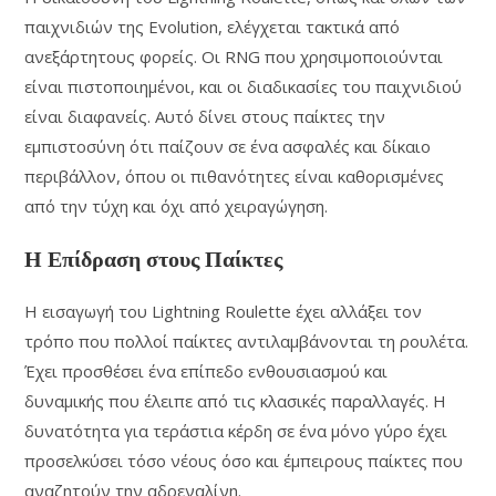
παιχνιδιών της Evolution, ελέγχεται τακτικά από
ανεξάρτητους φορείς. Οι RNG που χρησιμοποιούνται
είναι πιστοποιημένοι, και οι διαδικασίες του παιχνιδιού
είναι διαφανείς. Αυτό δίνει στους παίκτες την
εμπιστοσύνη ότι παίζουν σε ένα ασφαλές και δίκαιο
περιβάλλον, όπου οι πιθανότητες είναι καθορισμένες
από την τύχη και όχι από χειραγώγηση.
Η Επίδραση στους Παίκτες
Η εισαγωγή του Lightning Roulette έχει αλλάξει τον
τρόπο που πολλοί παίκτες αντιλαμβάνονται τη ρουλέτα.
Έχει προσθέσει ένα επίπεδο ενθουσιασμού και
δυναμικής που έλειπε από τις κλασικές παραλλαγές. Η
δυνατότητα για τεράστια κέρδη σε ένα μόνο γύρο έχει
προσελκύσει τόσο νέους όσο και έμπειρους παίκτες που
αναζητούν την αδρεναλίνη.