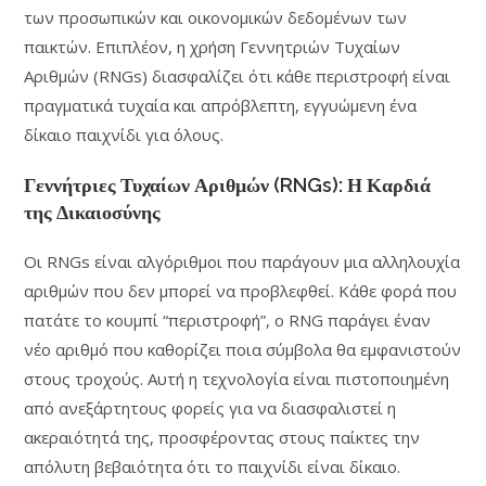
των προσωπικών και οικονομικών δεδομένων των
παικτών. Επιπλέον, η χρήση Γεννητριών Τυχαίων
Αριθμών (RNGs) διασφαλίζει ότι κάθε περιστροφή είναι
πραγματικά τυχαία και απρόβλεπτη, εγγυώμενη ένα
δίκαιο παιχνίδι για όλους.
Γεννήτριες Τυχαίων Αριθμών (RNGs): Η Καρδιά
της Δικαιοσύνης
Οι RNGs είναι αλγόριθμοι που παράγουν μια αλληλουχία
αριθμών που δεν μπορεί να προβλεφθεί. Κάθε φορά που
πατάτε το κουμπί “περιστροφή”, ο RNG παράγει έναν
νέο αριθμό που καθορίζει ποια σύμβολα θα εμφανιστούν
στους τροχούς. Αυτή η τεχνολογία είναι πιστοποιημένη
από ανεξάρτητους φορείς για να διασφαλιστεί η
ακεραιότητά της, προσφέροντας στους παίκτες την
απόλυτη βεβαιότητα ότι το παιχνίδι είναι δίκαιο.