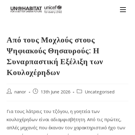
Από τους Μοχλούς στους
Ψηφιακούς Θησαυρούς: Η
Συναρπαστική Εξέλιξη των
Κουλοχέρηδων
nanor
13th June 2026
Uncategorised
Για τους λάτρεις του τζόγου, η γοητεία των
κουλοχέρηδων είναι αδιαμφισβήτητη. Από τις πρώτες,
απλές μηχανές που έκαναν τον χαρακτηριστικό ήχο των