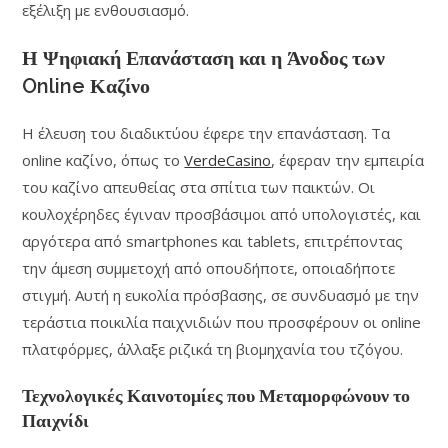
εξέλιξη με ενθουσιασμό.
Η Ψηφιακή Επανάσταση και η Άνοδος των
Online Καζίνο
Η έλευση του διαδικτύου έφερε την επανάσταση. Τα
online καζίνο, όπως το
VerdeCasino
, έφεραν την εμπειρία
του καζίνο απευθείας στα σπίτια των παικτών. Οι
κουλοχέρηδες έγιναν προσβάσιμοι από υπολογιστές, και
αργότερα από smartphones και tablets, επιτρέποντας
την άμεση συμμετοχή από οπουδήποτε, οποιαδήποτε
στιγμή. Αυτή η ευκολία πρόσβασης, σε συνδυασμό με την
τεράστια ποικιλία παιχνιδιών που προσφέρουν οι online
πλατφόρμες, άλλαξε ριζικά τη βιομηχανία του τζόγου.
Τεχνολογικές Καινοτομίες που Μεταμορφώνουν το
Παιχνίδι