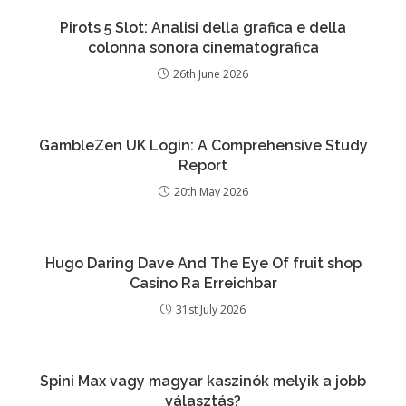
Pirots 5 Slot: Analisi della grafica e della
colonna sonora cinematografica
26th June 2026
GambleZen UK Login: A Comprehensive Study
Report
20th May 2026
Hugo Daring Dave And The Eye Of fruit shop
Casino Ra Erreichbar
31st July 2026
Spini Max vagy magyar kaszinók melyik a jobb
választás?