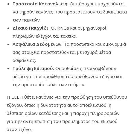
Προστασία Καταναλωτή:
Οι πάροχοι υποχρεούνται
να τηρούν κανόνες που προστατεύουν τα δικαιώματα
των παικτών.
Δίκαιο Παιχνίδι:
Οι RNGs και οι μηχανισμοί
πληρωμών ελέγχονται τακτικά.
Ασφάλεια Δεδομένων:
Τα προσωπικά και οικονομικά
σας στοιχεία προστατεύονται με ισχυρά μέτρα
ασφαλείας.
Πρόληψη Εθισμού:
Οι ρυθμίσεις περιλαμβάνουν
μέτρα για την προώθηση του υπεύθυνου τζόγου και
την προστασία ευάλωτων ατόμων.
Η ΕΕΕΠ θέτει κανόνες για την προώθηση του υπεύθυνου
τζόγου, όπως η δυνατότητα αυτο-αποκλεισμού, η
θέσπιση ορίων κατάθεσης και η παροχή πληροφοριών
για την αντιμετώπιση του προβλήματος του εθισμού
στον τζόγο.