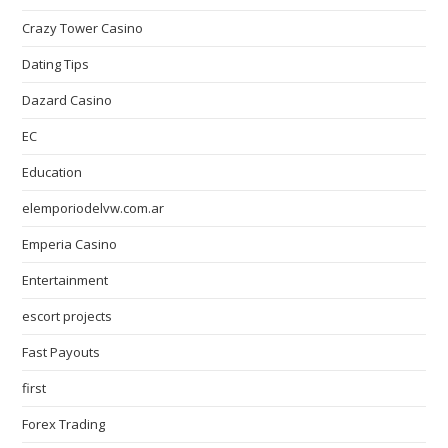
Crazy Tower Сasino
Dating Tips
Dazard Casino
EC
Education
elemporiodelvw.com.ar
Emperia Casino
Entertainment
escort projects
Fast Payouts
first
Forex Trading