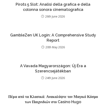
Pirots 5 Slot: Analisi della grafica e della
colonna sonora cinematografica
26th June 2026
GambleZen UK Login: A Comprehensive Study
Report
20th May 2026
A Vavada Magyarországon: Új Éra a
Szerencsejátékban
24th June 2026
Πέρα από τα Κλασικά: Ανακαλύψτε τον Μαγικό Κόσμο
των Παιχνιδιών στο Casino Hugo