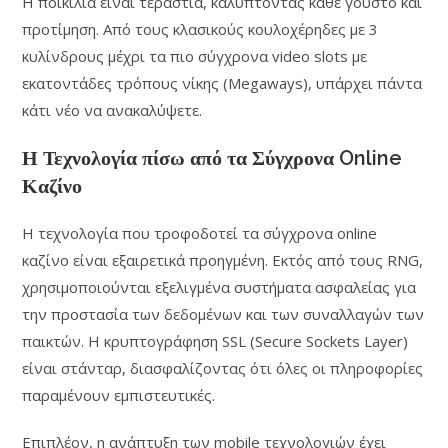
Η ποικιλία είναι τεράστια, καλύπτοντας κάθε γούστο και
προτίμηση. Από τους κλασικούς κουλοχέρηδες με 3
κυλίνδρους μέχρι τα πιο σύγχρονα video slots με
εκατοντάδες τρόπους νίκης (Megaways), υπάρχει πάντα
κάτι νέο να ανακαλύψετε.
Η Τεχνολογία πίσω από τα Σύγχρονα Online
Καζίνο
Η τεχνολογία που τροφοδοτεί τα σύγχρονα online
καζίνο είναι εξαιρετικά προηγμένη. Εκτός από τους RNG,
χρησιμοποιούνται εξελιγμένα συστήματα ασφαλείας για
την προστασία των δεδομένων και των συναλλαγών των
παικτών. Η κρυπτογράφηση SSL (Secure Sockets Layer)
είναι στάνταρ, διασφαλίζοντας ότι όλες οι πληροφορίες
παραμένουν εμπιστευτικές.
Επιπλέον, η ανάπτυξη των mobile τεχνολογιών έχει