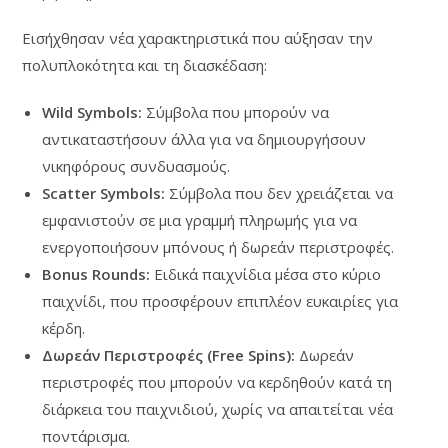
Εισήχθησαν νέα χαρακτηριστικά που αύξησαν την
πολυπλοκότητα και τη διασκέδαση:
Wild Symbols:
Σύμβολα που μπορούν να
αντικαταστήσουν άλλα για να δημιουργήσουν
νικηφόρους συνδυασμούς.
Scatter Symbols:
Σύμβολα που δεν χρειάζεται να
εμφανιστούν σε μια γραμμή πληρωμής για να
ενεργοποιήσουν μπόνους ή δωρεάν περιστροφές.
Bonus Rounds:
Ειδικά παιχνίδια μέσα στο κύριο
παιχνίδι, που προσφέρουν επιπλέον ευκαιρίες για
κέρδη.
Δωρεάν Περιστροφές (Free Spins):
Δωρεάν
περιστροφές που μπορούν να κερδηθούν κατά τη
διάρκεια του παιχνιδιού, χωρίς να απαιτείται νέα
ποντάρισμα.