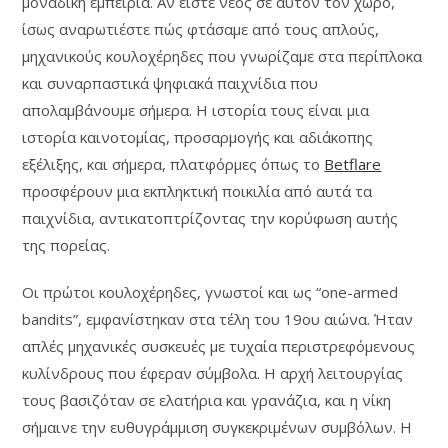
μοναδική εμπειρία. Αν είστε νέος σε αυτόν τον χώρο,
ίσως αναρωτιέστε πώς φτάσαμε από τους απλούς,
μηχανικούς κουλοχέρηδες που γνωρίζαμε στα περίπλοκα
και συναρπαστικά ψηφιακά παιχνίδια που
απολαμβάνουμε σήμερα. Η ιστορία τους είναι μια
ιστορία καινοτομίας, προσαρμογής και αδιάκοπης
εξέλιξης, και σήμερα, πλατφόρμες όπως το
Betflare
προσφέρουν μια εκπληκτική ποικιλία από αυτά τα
παιχνίδια, αντικατοπτρίζοντας την κορύφωση αυτής
της πορείας.
Οι πρώτοι κουλοχέρηδες, γνωστοί και ως “one-armed
bandits”, εμφανίστηκαν στα τέλη του 19ου αιώνα. Ήταν
απλές μηχανικές συσκευές με τυχαία περιστρεφόμενους
κυλίνδρους που έφεραν σύμβολα. Η αρχή λειτουργίας
τους βασιζόταν σε ελατήρια και γρανάζια, και η νίκη
σήμαινε την ευθυγράμμιση συγκεκριμένων συμβόλων. Η