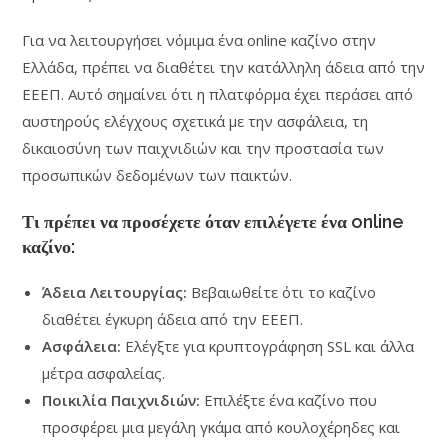
Για να λειτουργήσει νόμιμα ένα online καζίνο στην
Ελλάδα, πρέπει να διαθέτει την κατάλληλη άδεια από την
ΕΕΕΠ. Αυτό σημαίνει ότι η πλατφόρμα έχει περάσει από
αυστηρούς ελέγχους σχετικά με την ασφάλεια, τη
δικαιοσύνη των παιχνιδιών και την προστασία των
προσωπικών δεδομένων των παικτών.
Τι πρέπει να προσέχετε όταν επιλέγετε ένα online
καζίνο:
Άδεια Λειτουργίας:
Βεβαιωθείτε ότι το καζίνο
διαθέτει έγκυρη άδεια από την ΕΕΕΠ.
Ασφάλεια:
Ελέγξτε για κρυπτογράφηση SSL και άλλα
μέτρα ασφαλείας.
Ποικιλία Παιχνιδιών:
Επιλέξτε ένα καζίνο που
προσφέρει μια μεγάλη γκάμα από κουλοχέρηδες και