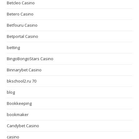
Betcleo Casino
Betero Casino
Betfouru Casino
Betportal Casino
betting
BingoBongoStars Casino
Binnarybet Casino
bkschool2.ru 70
blog
Bookkeeping
bookmaker
Candybet Casino
casino