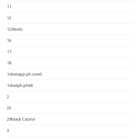
11
12
123texts
16
17
18
1xbetapp-ph.com5
1xbetph.ph66
2
25
29black Casino
3