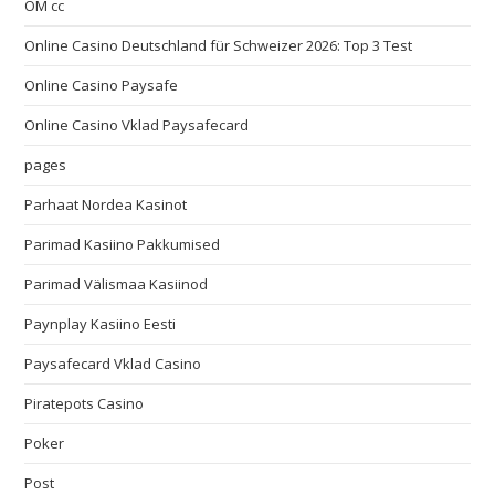
OM cc
Online Casino Deutschland für Schweizer 2026: Top 3 Test
Online Casino Paysafe
Online Casino Vklad Paysafecard
pages
Parhaat Nordea Kasinot
Parimad Kasiino Pakkumised
Parimad Välismaa Kasiinod
Paynplay Kasiino Eesti
Paysafecard Vklad Casino
Piratepots Casino
Poker
Post