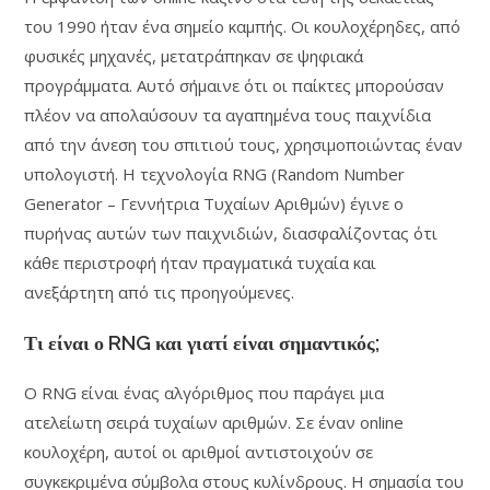
του 1990 ήταν ένα σημείο καμπής. Οι κουλοχέρηδες, από
φυσικές μηχανές, μετατράπηκαν σε ψηφιακά
προγράμματα. Αυτό σήμαινε ότι οι παίκτες μπορούσαν
πλέον να απολαύσουν τα αγαπημένα τους παιχνίδια
από την άνεση του σπιτιού τους, χρησιμοποιώντας έναν
υπολογιστή. Η τεχνολογία RNG (Random Number
Generator – Γεννήτρια Τυχαίων Αριθμών) έγινε ο
πυρήνας αυτών των παιχνιδιών, διασφαλίζοντας ότι
κάθε περιστροφή ήταν πραγματικά τυχαία και
ανεξάρτητη από τις προηγούμενες.
Τι είναι ο RNG και γιατί είναι σημαντικός;
Ο RNG είναι ένας αλγόριθμος που παράγει μια
ατελείωτη σειρά τυχαίων αριθμών. Σε έναν online
κουλοχέρη, αυτοί οι αριθμοί αντιστοιχούν σε
συγκεκριμένα σύμβολα στους κυλίνδρους. Η σημασία του