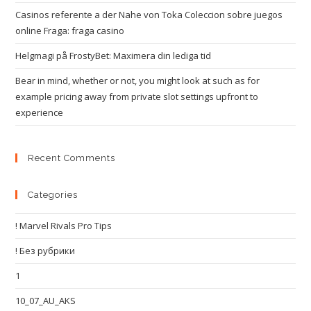
Casinos referente a der Nahe von Toka Coleccion sobre juegos
online Fraga: fraga casino
Helgmagi på FrostyBet: Maximera din lediga tid
Bear in mind, whether or not, you might look at such as for
example pricing away from private slot settings upfront to
experience
Recent Comments
Categories
! Marvel Rivals Pro Tips
! Без рубрики
1
10_07_AU_AKS