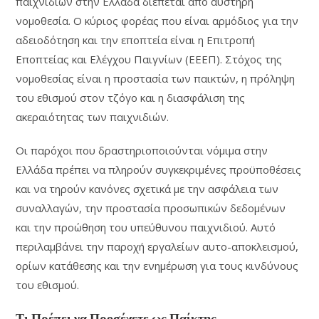
παιχνιδιών στην Ελλάδα διέπεται από αυστηρή
νομοθεσία. Ο κύριος φορέας που είναι αρμόδιος για την
αδειοδότηση και την εποπτεία είναι η Επιτροπή
Εποπτείας και Ελέγχου Παιγνίων (ΕΕΕΠ). Στόχος της
νομοθεσίας είναι η προστασία των παικτών, η πρόληψη
του εθισμού στον τζόγο και η διασφάλιση της
ακεραιότητας των παιχνιδιών.
Οι παρόχοι που δραστηριοποιούνται νόμιμα στην
Ελλάδα πρέπει να πληρούν συγκεκριμένες προϋποθέσεις
και να τηρούν κανόνες σχετικά με την ασφάλεια των
συναλλαγών, την προστασία προσωπικών δεδομένων
και την προώθηση του υπεύθυνου παιχνιδιού. Αυτό
περιλαμβάνει την παροχή εργαλείων αυτο-αποκλεισμού,
ορίων κατάθεσης και την ενημέρωση για τους κινδύνους
του εθισμού.
Τι Πρέπει να Προσέχετε ως Παίκτης