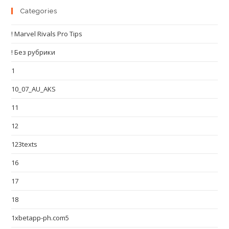
Categories
! Marvel Rivals Pro Tips
! Без рубрики
1
10_07_AU_AKS
11
12
123texts
16
17
18
1xbetapp-ph.com5