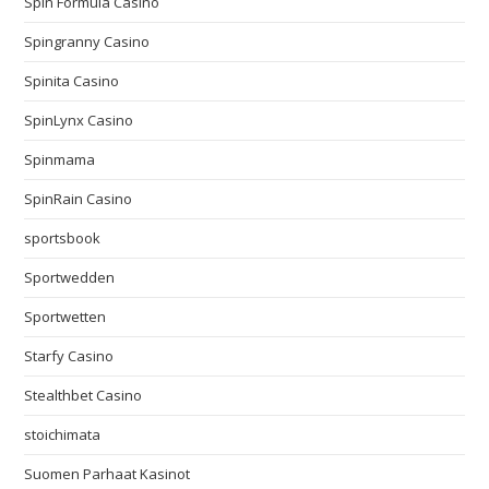
Spin Formula Casino
Spingranny Casino
Spinita Casino
SpinLynx Casino
Spinmama
SpinRain Casino
sportsbook
Sportwedden
Sportwetten
Starfy Casino
Stealthbet Casino
stoichimata
Suomen Parhaat Kasinot