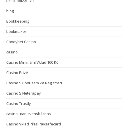
bkschool2.ru 70
blog
Bookkeeping
bookmaker
Candybet Casino
casino
Casino Minimální Vklad 100 Kč
Casino Privé
Casino S Bonusem Za Registraci
Casino S Neterapay
Casino Trustly
casino utan svensk licens
Casino Vklad Přes Paysafecard