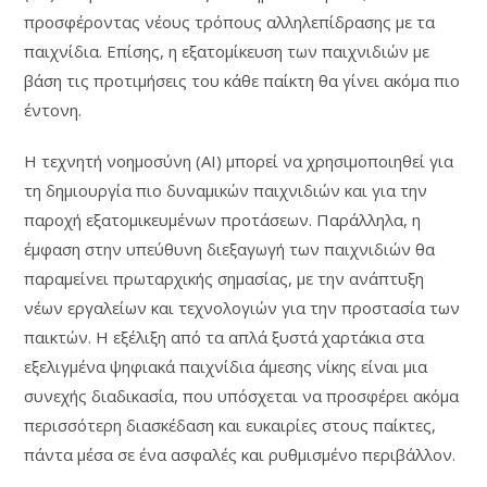
προσφέροντας νέους τρόπους αλληλεπίδρασης με τα
παιχνίδια. Επίσης, η εξατομίκευση των παιχνιδιών με
βάση τις προτιμήσεις του κάθε παίκτη θα γίνει ακόμα πιο
έντονη.
Η τεχνητή νοημοσύνη (AI) μπορεί να χρησιμοποιηθεί για
τη δημιουργία πιο δυναμικών παιχνιδιών και για την
παροχή εξατομικευμένων προτάσεων. Παράλληλα, η
έμφαση στην υπεύθυνη διεξαγωγή των παιχνιδιών θα
παραμείνει πρωταρχικής σημασίας, με την ανάπτυξη
νέων εργαλείων και τεχνολογιών για την προστασία των
παικτών. Η εξέλιξη από τα απλά ξυστά χαρτάκια στα
εξελιγμένα ψηφιακά παιχνίδια άμεσης νίκης είναι μια
συνεχής διαδικασία, που υπόσχεται να προσφέρει ακόμα
περισσότερη διασκέδαση και ευκαιρίες στους παίκτες,
πάντα μέσα σε ένα ασφαλές και ρυθμισμένο περιβάλλον.