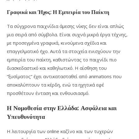
Γραφικά και Ήχος: Η Εμπειρία του Παίκτη
Τα σύγχρονα παιχνίδια άμεσης νίκης δεν είναι απλώς
μια σειρά από σύμβολα. Είναι συχνά μικρά έργα τέχνης,
με προσεγμένα γραφικά, κινούμενα σχέδια και
επαγγελματικό ήχο. Αυτά τα στοιχεία ενισχύουν την
εμπειρία του παίκτη, καθιστώντας το παιχνίδι πιο
διασκεδαστικό και καθηλωτικό. Η αίσθηση του
“ξυσίματος” έχει αντικατασταθεί από animations που
αποκαλύπτουν τα κέρδη, ενώ τα ηχητικά εφέ
προσθέτουν ένταση και ενθουσιασμό.
Η Νομοθεσία στην Ελλάδα: Ασφάλεια και
Υπευθυνότητα
Η λειτουργία των online καζίνο και των τυχερών