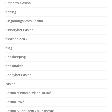
Betportal Casino
betting
BingoBongoStars Casino
Binnarybet Casino
bkschool2.ru 70
blog
Bookkeeping
bookmaker
Candybet Casino
casino
Casino Minimální Vklad 100 Kč
Casino Privé
Casino S Bonusem Za Registraci