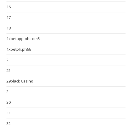
16
17
18
1xbetapp-ph.com5
1xbetph.ph66
2
25
29black Casino
3
30
31
32