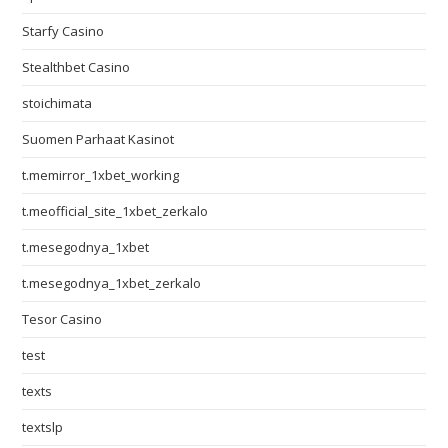
Starfy Casino
Stealthbet Casino
stoichimata
Suomen Parhaat Kasinot
t.memirror_1xbet_working
t.meofficial_site_1xbet_zerkalo
t.mesegodnya_1xbet
t.mesegodnya_1xbet_zerkalo
Tesor Casino
test
texts
textslp