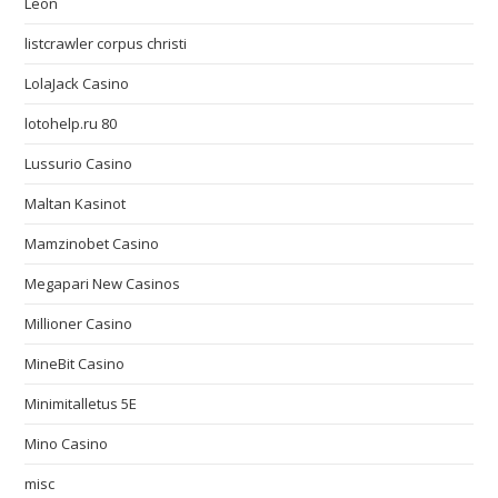
Leon
listcrawler corpus christi
LolaJack Casino
lotohelp.ru 80
Lussurio Casino
Maltan Kasinot
Mamzinobet Casino
Megapari New Casinos
Millioner Casino
MineBit Casino
Minimitalletus 5E
Mino Casino
misc