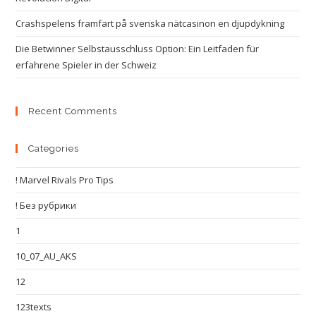
Crashspelens framfart på svenska nätcasinon en djupdykning
Die Betwinner Selbstausschluss Option: Ein Leitfaden für
erfahrene Spieler in der Schweiz
Recent Comments
Categories
! Marvel Rivals Pro Tips
! Без рубрики
1
10_07_AU_AKS
12
123texts