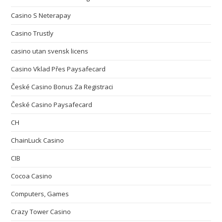
Casino S Neterapay
Casino Trustly
casino utan svensk licens
Casino Vklad Přes Paysafecard
České Casino Bonus Za Registraci
České Casino Paysafecard
CH
ChainLuck Casino
CIB
Cocoa Casino
Computers, Games
Crazy Tower Сasino