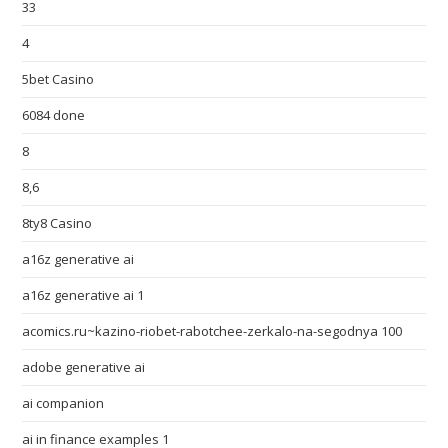
33
4
5bet Casino
6084 done
8
8,6
8ty8 Casino
a16z generative ai
a16z generative ai 1
acomics.ru~kazino-riobet-rabotchee-zerkalo-na-segodnya 100
adobe generative ai
ai companion
ai in finance examples 1