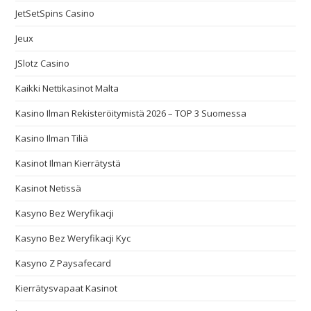
JetSetSpins Casino
Jeux
JSlotz Casino
Kaikki Nettikasinot Malta
Kasino Ilman Rekisteröitymistä 2026 – TOP 3 Suomessa
Kasino Ilman Tiliä
Kasinot Ilman Kierrätystä
Kasinot Netissä
Kasyno Bez Weryfikacji
Kasyno Bez Weryfikacji Kyc
Kasyno Z Paysafecard
Kierrätysvapaat Kasinot