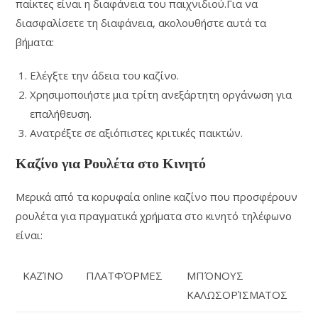
παίκτες είναι η διαφάνεια του παιχνιδιού.Για να
διασφαλίσετε τη διαφάνεια, ακολουθήστε αυτά τα
βήματα:
Ελέγξτε την άδεια του καζίνο.
Χρησιμοποιήστε μια τρίτη ανεξάρτητη οργάνωση για
επαλήθευση.
Ανατρέξτε σε αξιόπιστες κριτικές παικτών.
Καζίνο για Ρουλέτα στο Κινητό
Μερικά από τα κορυφαία online καζίνο που προσφέρουν
ρουλέτα για πραγματικά χρήματα στο κινητό τηλέφωνο
είναι:
ΚΑΖΊΝΟ
ΠΛΑΤΦΌΡΜΕΣ
ΜΠΌΝΟΥΣ
ΚΑΛΩΣΟΡΊΣΜΑΤΟΣ