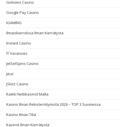
Golisimo Casino
Google Pay Casino
IGAMING
Ilmaiskierroksia Ilman Kierrätystä
Instant Casino
IT Vacancies
JetSetSpins Casino
Jeux
JSlotz Casino
Kaikki Nettikasinot Malta
Kasino Ilman Rekisteröitymistä 2026 – TOP 3 Suomessa
Kasino Ilman Tiliä
Kasinot Ilman Kierrätystä