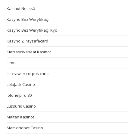
Kasinot Netissä
Kasyno Bez Weryfikacji
Kasyno Bez Weryfikacji Kyc
Kasyno Z Paysafecard
Kierrätysvapaat Kasinot
Leon
listcrawler corpus christi
LolaJack Casino
lotohelp.ru 80
Lussurio Casino
Maltan Kasinot
Mamzinobet Casino