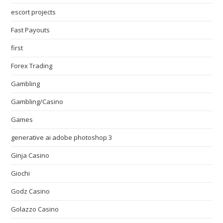
escort projects
Fast Payouts
first
Forex Trading
Gambling
Gambling/Casino
Games
generative ai adobe photoshop 3
Ginja Casino
Giochi
Godz Casino
Golazzo Casino