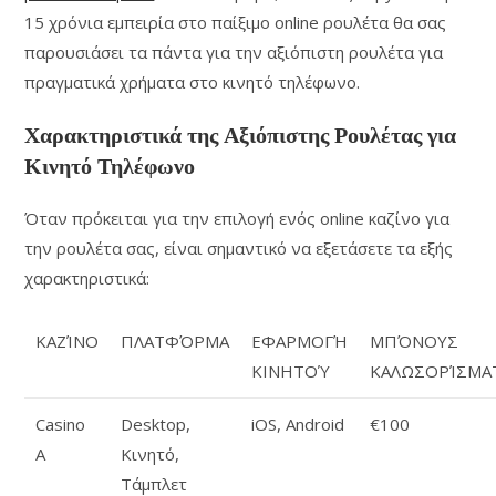
15 χρόνια εμπειρία στο παίξιμο online ρουλέτα θα σας
παρουσιάσει
τα πάντα για την αξιόπιστη ρουλέτα για
πραγματικά χρήματα στο κινητό τηλέφωνο.
Χαρακτηριστικά της Αξιόπιστης Ρουλέτας για
Κινητό Τηλέφωνο
Όταν πρόκειται για την επιλογή ενός online καζίνο για
την ρουλέτα σας, είναι σημαντικό να εξετάσετε τα εξής
χαρακτηριστικά:
ΚΑΖΊΝΟ
ΠΛΑΤΦΌΡΜΑ
ΕΦΑΡΜΟΓΉ
ΜΠΌΝΟΥΣ
ΚΙΝΗΤΟΎ
ΚΑΛΩΣΟΡΊΣΜΑ
Casino
Desktop,
iOS, Android
€100
A
Κινητό,
Τάμπλετ