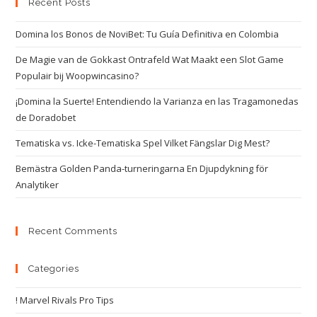
Recent Posts
Domina los Bonos de NoviBet: Tu Guía Definitiva en Colombia
De Magie van de Gokkast Ontrafeld Wat Maakt een Slot Game
Populair bij Woopwincasino?
¡Domina la Suerte! Entendiendo la Varianza en las Tragamonedas
de Doradobet
Tematiska vs. Icke-Tematiska Spel Vilket Fängslar Dig Mest?
Bemästra Golden Panda-turneringarna En Djupdykning för
Analytiker
Recent Comments
Categories
! Marvel Rivals Pro Tips