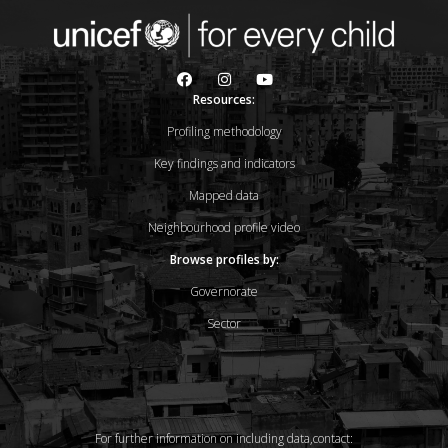
Resources:
Profiling methodology
Key findings and indicators
Mapped data
Neighbourhood profile video
Browse profiles by:
Governorate
Sector
For further information on including data,contact: