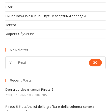
Блог
Пинап казино в КЗ: Ваш путь к азартным победам!
Текста
Форекс Обучение
Newsletter
GO
Recent Posts
Den tropiske ø-tema i Pirots 5
29TH JUNE 2026
/
0 COMMENTS
Pirots 5 Slot: Analisi della grafica e della colonna sonora