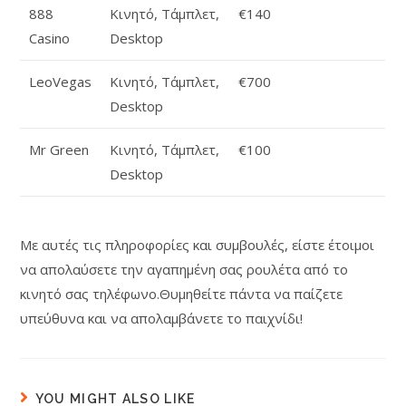
888
Κινητό, Τάμπλετ,
€140
Casino
Desktop
LeoVegas
Κινητό, Τάμπλετ,
€700
Desktop
Mr Green
Κινητό, Τάμπλετ,
€100
Desktop
Με αυτές τις πληροφορίες και συμβουλές, είστε έτοιμοι
να απολαύσετε την αγαπημένη σας ρουλέτα από το
κινητό σας τηλέφωνο.Θυμηθείτε πάντα να παίζετε
υπεύθυνα και να απολαμβάνετε το παιχνίδι!
YOU MIGHT ALSO LIKE