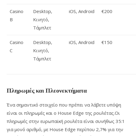
Casino
Desktop,
iOS, Android
€200
B
Κινητό,
Τάμπλετ
Casino
Desktop,
iOS, Android
€150
C
Κινητό,
Τάμπλετ
Πληρωμές και Πλεονεκτήματα
Ένα σημαντικό στοιχείο που πρέπει να λάβετε υπόψη
είναι οι πληρωμές και ο House Edge της ρουλέτας.Οι
πληρωμές στην ευρωπαϊκή ρουλέτα είναι συνήθως 35:1
για μονό αριθμό, με House Edge περίπου 2,7% για την