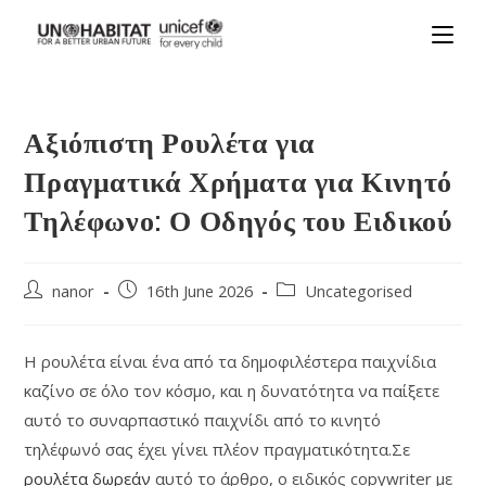
Αξιόπιστη Ρουλέτα για
Πραγματικά Χρήματα για Κινητό
Τηλέφωνο: Ο Οδηγός του Ειδικού
nanor
16th June 2026
Uncategorised
Η ρουλέτα είναι ένα από τα δημοφιλέστερα παιχνίδια
καζίνο σε όλο τον κόσμο, και η δυνατότητα να παίξετε
αυτό το συναρπαστικό παιχνίδι από το κινητό
τηλέφωνό σας έχει γίνει πλέον πραγματικότητα.Σε
ρουλέτα δωρεάν
αυτό το άρθρο, ο ειδικός copywriter με