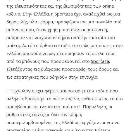
της ελκυστικότητας και της βιωσιμότητας των online
καζίνο. Στην Ελλάδα, η Sportaza έχει αναδειχθεί ως μια
δημοφιλής πλατφόρμα, προσφέροντας μια ποικιλία από
μπόνους που, όταν χρησιμοποιούνται με σύνεση,
μπορούν να ενισχύσουν σημαντικά την εμπειρία του
παίκτη. Αυτό το άρθρο εστιάζει στο πώς οι παίκτες στην
Ελλάδα μπορούν να μεγιστοποιήσουν τα οφέλη τους
από τα μπόνους που προσφέρονται στο
Sportaza
,
εξετάζοντας τις διάφορες προσφορές, τους όρους και
τις στρατηγικές που οδηγούν στην επιτυχία.
Η τεχνολογία έχει φέρει επανάσταση στον τρόπο που
αλληλεπιδρούμε με τα online καζίνο, καθιστώντας τα πιο
προσβάσιμα και ελκυστικά από ποτέ. Παράλληλα, οι
ρυθμιστικές αρχές σε όλο τον κόσμο,
συμπεριλαμβανομένης της Ελλάδας, εργάζονται για να
διασφαλίσουν ένα ασφαλές και δίκαιο περιβάλλον