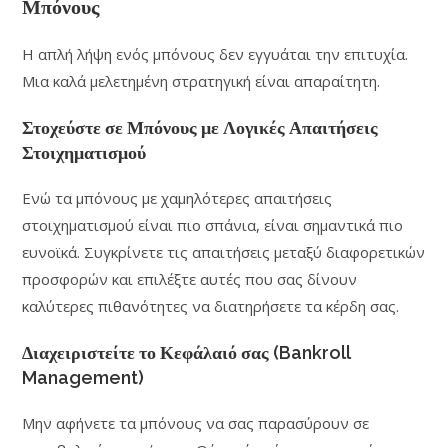
Μπόνους
Η απλή λήψη ενός μπόνους δεν εγγυάται την επιτυχία.
Μια καλά μελετημένη στρατηγική είναι απαραίτητη.
Στοχεύστε σε Μπόνους με Λογικές Απαιτήσεις
Στοιχηματισμού
Ενώ τα μπόνους με χαμηλότερες απαιτήσεις
στοιχηματισμού είναι πιο σπάνια, είναι σημαντικά πιο
ευνοϊκά. Συγκρίνετε τις απαιτήσεις μεταξύ διαφορετικών
προσφορών και επιλέξτε αυτές που σας δίνουν
καλύτερες πιθανότητες να διατηρήσετε τα κέρδη σας.
Διαχειριστείτε το Κεφάλαιό σας (Bankroll
Management)
Μην αφήνετε τα μπόνους να σας παρασύρουν σε