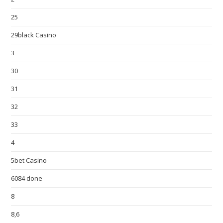
25
29black Casino
3
30
31
32
33
4
5bet Casino
6084 done
8
8,6