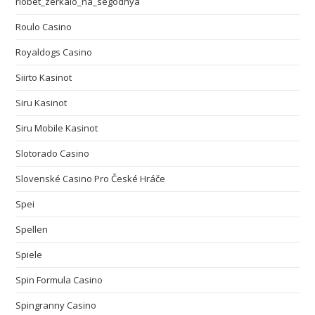
riobet_zerkalo_na_segodnya
Roulo Casino
Royaldogs Casino
Siirto Kasinot
Siru Kasinot
Siru Mobile Kasinot
Slotorado Casino
Slovenské Casino Pro České Hráče
Spei
Spellen
Spiele
Spin Formula Casino
Spingranny Casino