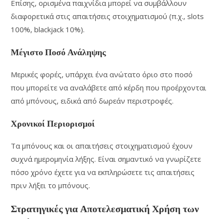
Επίσης, ορισμένα παιχνίδια μπορεί να συμβάλλουν
διαφορετικά στις απαιτήσεις στοιχηματισμού (π.χ., slots
100%, blackjack 10%).
Μέγιστο Ποσό Ανάληψης
Μερικές φορές, υπάρχει ένα ανώτατο όριο στο ποσό
που μπορείτε να αναλάβετε από κέρδη που προέρχονται
από μπόνους, ειδικά από δωρεάν περιστροφές.
Χρονικοί Περιορισμοί
Τα μπόνους και οι απαιτήσεις στοιχηματισμού έχουν
συχνά ημερομηνία λήξης. Είναι σημαντικό να γνωρίζετε
πόσο χρόνο έχετε για να εκπληρώσετε τις απαιτήσεις
πριν λήξει το μπόνους.
Στρατηγικές για Αποτελεσματική Χρήση των