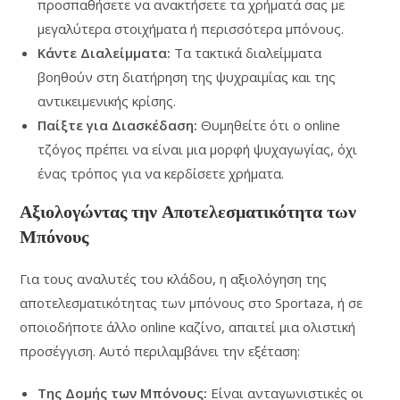
προσπαθήσετε να ανακτήσετε τα χρήματά σας με
μεγαλύτερα στοιχήματα ή περισσότερα μπόνους.
Κάντε Διαλείμματα:
Τα τακτικά διαλείμματα
βοηθούν στη διατήρηση της ψυχραιμίας και της
αντικειμενικής κρίσης.
Παίξτε για Διασκέδαση:
Θυμηθείτε ότι ο online
τζόγος πρέπει να είναι μια μορφή ψυχαγωγίας, όχι
ένας τρόπος για να κερδίσετε χρήματα.
Αξιολογώντας την Αποτελεσματικότητα των
Μπόνους
Για τους αναλυτές του κλάδου, η αξιολόγηση της
αποτελεσματικότητας των μπόνους στο Sportaza, ή σε
οποιοδήποτε άλλο online καζίνο, απαιτεί μια ολιστική
προσέγγιση. Αυτό περιλαμβάνει την εξέταση:
Της Δομής των Μπόνους:
Είναι ανταγωνιστικές οι