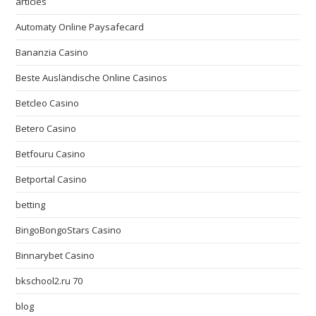
articles
Automaty Online Paysafecard
Bananzia Casino
Beste Ausländische Online Casinos
Betcleo Casino
Betero Casino
Betfouru Casino
Betportal Casino
betting
BingoBongoStars Casino
Binnarybet Casino
bkschool2.ru 70
blog