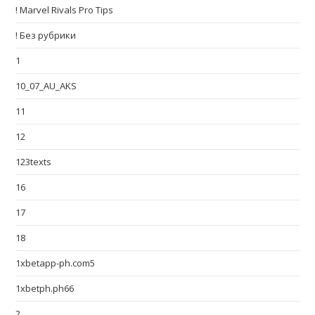
! Marvel Rivals Pro Tips
! Без рубрики
1
10_07_AU_AKS
11
12
123texts
16
17
18
1xbetapp-ph.com5
1xbetph.ph66
2