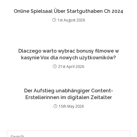
Online Spielsaal Über Startguthaben Ch 2024
1st August 2026
Dlaczego warto wybrać bonusy filmowe w
kasynie Vox dla nowych użytkowników?
21st April 2026
Der Aufstieg unabhängiger Content-
Erstellerinnen im digitalen Zeitalter
15th May 2026