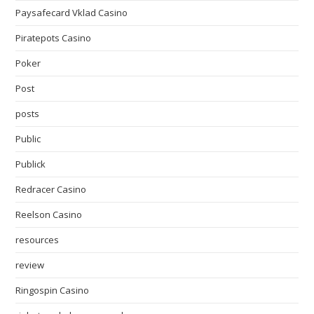
Paysafecard Vklad Casino
Piratepots Casino
Poker
Post
posts
Public
Publick
Redracer Casino
Reelson Casino
resources
review
Ringospin Casino