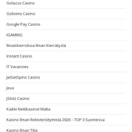
Golazzo Casino
Golisimo Casino
Google Pay Casino
IGAMING
Ilmaiskierroksia Ilman Kierrätystä
Instant Casino
IT Vacancies
JetSetSpins Casino
Jeux
JSlotz Casino
Kaikki Nettikasinot Malta
Kasino Ilman Rekisteröitymistä 2026 – TOP 3 Suomessa
Kasino Ilman Tiliä