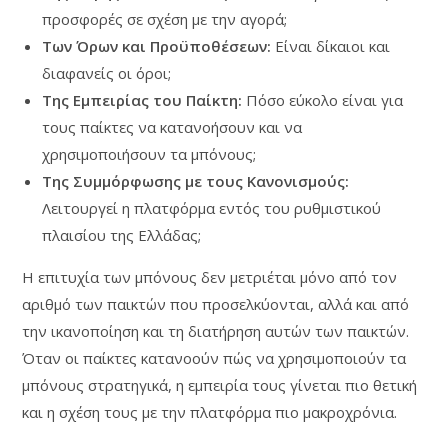
προσφορές σε σχέση με την αγορά;
Των Όρων και Προϋποθέσεων:
Είναι δίκαιοι και
διαφανείς οι όροι;
Της Εμπειρίας του Παίκτη:
Πόσο εύκολο είναι για
τους παίκτες να κατανοήσουν και να
χρησιμοποιήσουν τα μπόνους;
Της Συμμόρφωσης με τους Κανονισμούς:
Λειτουργεί η πλατφόρμα εντός του ρυθμιστικού
πλαισίου της Ελλάδας;
Η επιτυχία των μπόνους δεν μετριέται μόνο από τον
αριθμό των παικτών που προσελκύονται, αλλά και από
την ικανοποίηση και τη διατήρηση αυτών των παικτών.
Όταν οι παίκτες κατανοούν πώς να χρησιμοποιούν τα
μπόνους στρατηγικά, η εμπειρία τους γίνεται πιο θετική
και η σχέση τους με την πλατφόρμα πιο μακροχρόνια.