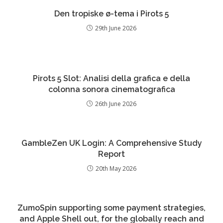
Den tropiske ø-tema i Pirots 5
29th June 2026
Pirots 5 Slot: Analisi della grafica e della
colonna sonora cinematografica
26th June 2026
GambleZen UK Login: A Comprehensive Study
Report
20th May 2026
ZumoSpin supporting some payment strategies,
and Apple Shell out, for the globally reach and