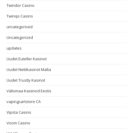
Twindor Casino
Twinqo Casino
uncategorised
Uncategorized
updates
Uudet Euteller Kasinot
Uudet Nettikasinot Malta
Uudet Trustly Kasinot
Välismaa Kasiinod Eestis
vapingcartstore CA
Vipsta Casino
Voom Casino