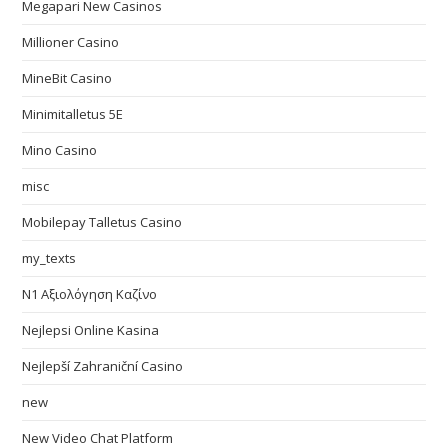
Megapari New Casinos
Millioner Casino
MineBit Casino
Minimitalletus 5E
Mino Casino
misc
Mobilepay Talletus Casino
my_texts
N1 Αξιολόγηση Καζίνο
Nejlepsi Online Kasina
Nejlepší Zahraniční Casino
new
New Video Chat Platform