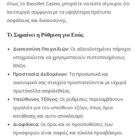
όπως το BassBet Casino, μπορείτε να είστε σίγουροι ότι
λειτουργεί σύμφωνα με τα υψηλότερα πρότυπα
ασφάλειας και δικαιοσύνης.
Τι Σημαίνει η Ρύθμιση για Εσάς
Δικαιοσύνη Παιχνιδιών:
Οι αδειοδοτημένοι πάροχοι
υποχρεούνται να χρησιμοποιούν πιστοποιημένους
RNGs.
Προστασία Δεδομένων:
Τα προσωπικά και
οικονομικά σας στοιχεία προστατεύονται με ισχυρά
πρωτόκολλα ασφαλεθείας.
Υπεύθυνος Τζόγος:
Οι ρυθμίσεις περιλαμβάνουν
εργαλεία για τον υπεύθυνο τζόγο, όπως όρια
κατάθεσης και αυτο-αποκλεισμό.
Διαφάνεια:
Οι όροι και οι προϋποθέσεις των
προσφορών είναι σαφείς και εύκολα προσβάσιμοι.