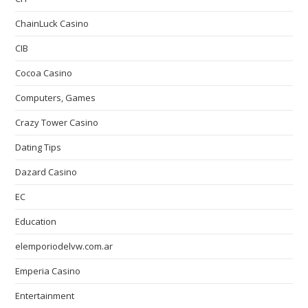
ChainLuck Casino
CIB
Cocoa Casino
Computers, Games
Crazy Tower Сasino
Dating Tips
Dazard Casino
EC
Education
elemporiodelvw.com.ar
Emperia Casino
Entertainment