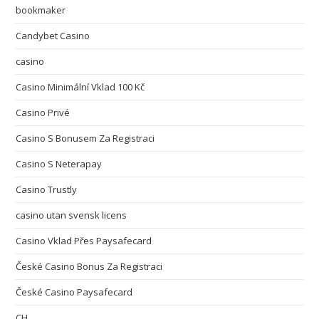
bookmaker
Candybet Casino
casino
Casino Minimální Vklad 100 Kč
Casino Privé
Casino S Bonusem Za Registraci
Casino S Neterapay
Casino Trustly
casino utan svensk licens
Casino Vklad Přes Paysafecard
České Casino Bonus Za Registraci
České Casino Paysafecard
CH