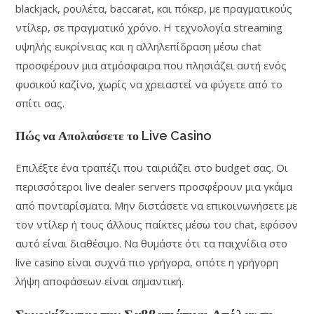
blackjack, ρουλέτα, baccarat, και πόκερ, με πραγματικούς
ντίλερ, σε πραγματικό χρόνο. Η τεχνολογία streaming
υψηλής ευκρίνειας και η αλληλεπίδραση μέσω chat
προσφέρουν μια ατμόσφαιρα που πλησιάζει αυτή ενός
φυσικού καζίνο, χωρίς να χρειαστεί να φύγετε από το
σπίτι σας.
Πώς να Απολαύσετε το Live Casino
Επιλέξτε ένα τραπέζι που ταιριάζει στο budget σας. Οι
περισσότεροι live dealer servers προσφέρουν μια γκάμα
από πονταρίσματα. Μην διστάσετε να επικοινωνήσετε με
τον ντίλερ ή τους άλλους παίκτες μέσω του chat, εφόσον
αυτό είναι διαθέσιμο. Να θυμάστε ότι τα παιχνίδια στο
live casino είναι συχνά πιο γρήγορα, οπότε η γρήγορη
λήψη αποφάσεων είναι σημαντική.