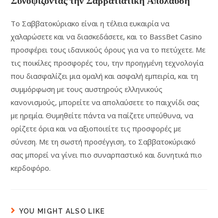
Συνοψίζοντας την Σαββατιάτικη Απόλαυση
Το Σαββατοκύριακο είναι η τέλεια ευκαιρία να
χαλαρώσετε και να διασκεδάσετε, και το BassBet Casino
προσφέρει τους ιδανικούς όρους για να το πετύχετε. Με
τις ποικίλες προσφορές του, την προηγμένη τεχνολογία
που διασφαλίζει μια ομαλή και ασφαλή εμπειρία, και τη
συμμόρφωση με τους αυστηρούς ελληνικούς
κανονισμούς, μπορείτε να απολαύσετε το παιχνίδι σας
με ηρεμία. Θυμηθείτε πάντα να παίζετε υπεύθυνα, να
ορίζετε όρια και να αξιοποιείτε τις προσφορές με
σύνεση. Με τη σωστή προσέγγιση, το Σαββατοκύριακό
σας μπορεί να γίνει πιο συναρπαστικό και δυνητικά πιο
κερδοφόρο.
YOU MIGHT ALSO LIKE