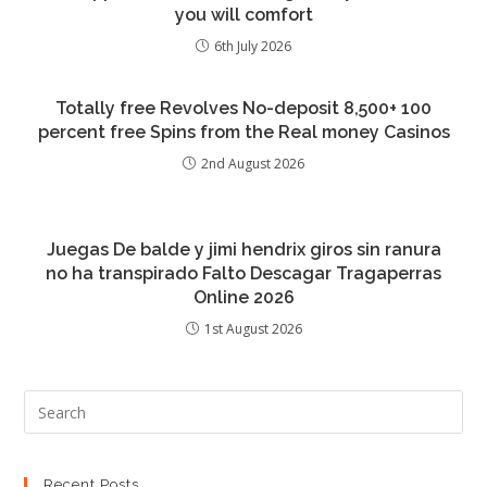
you will comfort
6th July 2026
Totally free Revolves No-deposit 8,500+ 100
percent free Spins from the Real money Casinos
2nd August 2026
Juegas De balde y jimi hendrix giros sin ranura
no ha transpirado Falto Descagar Tragaperras
Online 2026
1st August 2026
Recent Posts