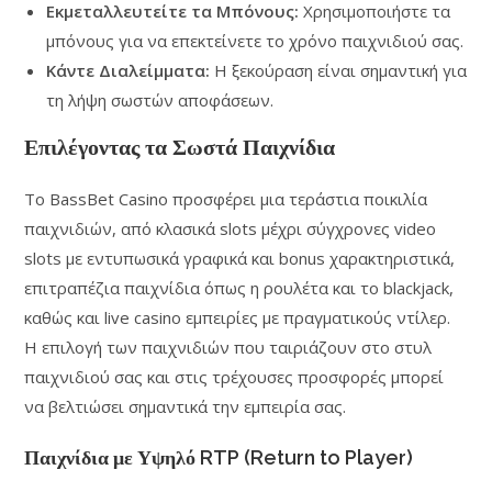
Εκμεταλλευτείτε τα Μπόνους:
Χρησιμοποιήστε τα
μπόνους για να επεκτείνετε το χρόνο παιχνιδιού σας.
Κάντε Διαλείμματα:
Η ξεκούραση είναι σημαντική για
τη λήψη σωστών αποφάσεων.
Επιλέγοντας τα Σωστά Παιχνίδια
Το BassBet Casino προσφέρει μια τεράστια ποικιλία
παιχνιδιών, από κλασικά slots μέχρι σύγχρονες video
slots με εντυπωσικά γραφικά και bonus χαρακτηριστικά,
επιτραπέζια παιχνίδια όπως η ρουλέτα και το blackjack,
καθώς και live casino εμπειρίες με πραγματικούς ντίλερ.
Η επιλογή των παιχνιδιών που ταιριάζουν στο στυλ
παιχνιδιού σας και στις τρέχουσες προσφορές μπορεί
να βελτιώσει σημαντικά την εμπειρία σας.
Παιχνίδια με Υψηλό RTP (Return to Player)