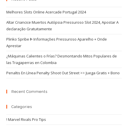
Melhores Slots Online Acercade Portugal 2024
Altar Criancice Muertos Autópsia Pressuroso Slot 2024, Apostar A
declaração Gratuitamente
Plinko Spribe ᐈ Informações Pressuroso Aparelho + Onde
Aprestar
¿Máquinas Calientes o Frías? Desmontando Mitos Populares de
las Tragaperras en Colombia
Penaltis En Línea Penalty Shoot Out Street >> Juega Gratis + Bono
Recent Comments
Categories
! Marvel Rivals Pro Tips