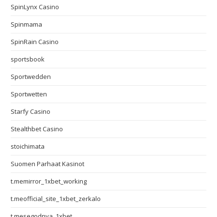
SpinLynx Casino
Spinmama
SpinRain Casino
sportsbook
Sportwedden
Sportwetten
Starfy Casino
Stealthbet Casino
stoichimata
Suomen Parhaat Kasinot
t.memirror_1xbet_working
t.meofficial_site_1xbet_zerkalo
t.mesegodnya_1xbet