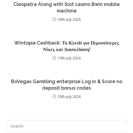
Cleopatra Along with Slot casino Bwin mobile
machine
29th July 2026
Wintopia Cashback: Το Κλειδί για Περισσότερες
Νίκες και Διασκέδαση!
10th July 2026
BoVegas Gambling enterprise Log in & Score no
deposit bonus codes
29th July 2026