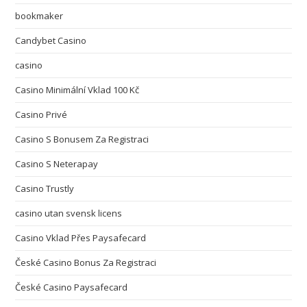
bookmaker
Candybet Casino
casino
Casino Minimální Vklad 100 Kč
Casino Privé
Casino S Bonusem Za Registraci
Casino S Neterapay
Casino Trustly
casino utan svensk licens
Casino Vklad Přes Paysafecard
České Casino Bonus Za Registraci
České Casino Paysafecard