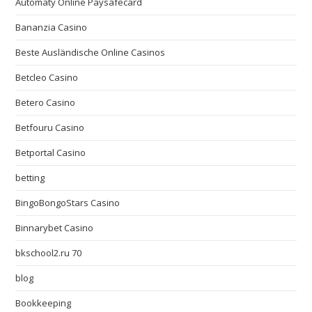
Automaty Online Paysafecard
Bananzia Casino
Beste Ausländische Online Casinos
Betcleo Casino
Betero Casino
Betfouru Casino
Betportal Casino
betting
BingoBongoStars Casino
Binnarybet Casino
bkschool2.ru 70
blog
Bookkeeping