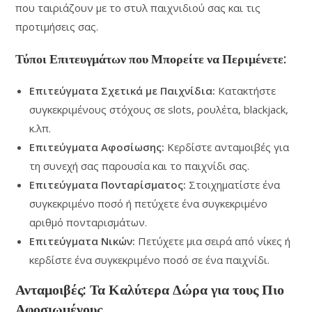
που ταιριάζουν με το στυλ παιχνιδιού σας και τις
προτιμήσεις σας.
Τύποι Επιτευγμάτων που Μπορείτε να Περιμένετε:
Επιτεύγματα Σχετικά με Παιχνίδια:
Κατακτήστε
συγκεκριμένους στόχους σε slots, ρουλέτα, blackjack,
κ.λπ.
Επιτεύγματα Αφοσίωσης:
Κερδίστε ανταμοιβές για
τη συνεχή σας παρουσία και το παιχνίδι σας.
Επιτεύγματα Πονταρίσματος:
Στοιχηματίστε ένα
συγκεκριμένο ποσό ή πετύχετε ένα συγκεκριμένο
αριθμό πονταρισμάτων.
Επιτεύγματα Νικών:
Πετύχετε μια σειρά από νίκες ή
κερδίστε ένα συγκεκριμένο ποσό σε ένα παιχνίδι.
Ανταμοιβές: Τα Καλύτερα Δώρα για τους Πιο
Αφοσιωμένους