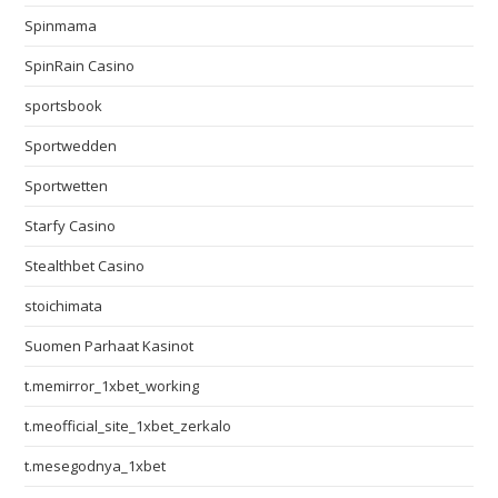
Spinmama
SpinRain Casino
sportsbook
Sportwedden
Sportwetten
Starfy Casino
Stealthbet Casino
stoichimata
Suomen Parhaat Kasinot
t.memirror_1xbet_working
t.meofficial_site_1xbet_zerkalo
t.mesegodnya_1xbet