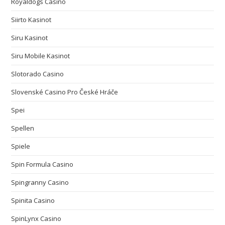
Royaldogs Casino
Siirto Kasinot
Siru Kasinot
Siru Mobile Kasinot
Slotorado Casino
Slovenské Casino Pro České Hráče
Spei
Spellen
Spiele
Spin Formula Casino
Spingranny Casino
Spinita Casino
SpinLynx Casino