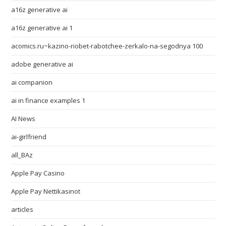
a16z generative ai
a16z generative ai 1
acomics.ru~kazino-riobet-rabotchee-zerkalo-na-segodnya 100
adobe generative ai
ai companion
ai in finance examples 1
AI News
ai-girlfriend
all_BAz
Apple Pay Casino
Apple Pay Nettikasinot
articles