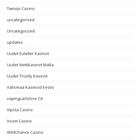
Twinqo Casino
uncategorised
Uncategorized
updates
Uudet Euteller Kasinot
Uudet Nettikasinot Malta
Uudet Trustly Kasinot
Välismaa Kasiinod Eestis
vapingcartstore CA
Vipsta Casino
Voom Casino
WildChance Casino