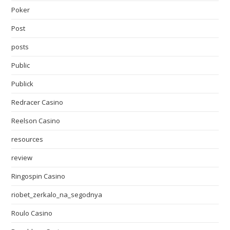
Poker
Post
posts
Public
Publick
Redracer Casino
Reelson Casino
resources
review
Ringospin Casino
riobet_zerkalo_na_segodnya
Roulo Casino