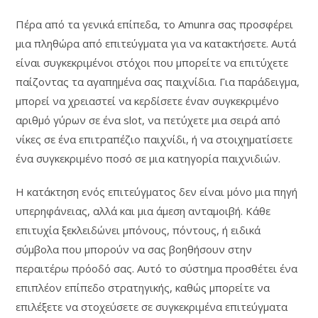
Πέρα από τα γενικά επίπεδα, το Amunra σας προσφέρει
μια πληθώρα από επιτεύγματα για να κατακτήσετε. Αυτά
είναι συγκεκριμένοι στόχοι που μπορείτε να επιτύχετε
παίζοντας τα αγαπημένα σας παιχνίδια. Για παράδειγμα,
μπορεί να χρειαστεί να κερδίσετε έναν συγκεκριμένο
αριθμό γύρων σε ένα slot, να πετύχετε μια σειρά από
νίκες σε ένα επιτραπέζιο παιχνίδι, ή να στοιχηματίσετε
ένα συγκεκριμένο ποσό σε μια κατηγορία παιχνιδιών.
Η κατάκτηση ενός επιτεύγματος δεν είναι μόνο μια πηγή
υπερηφάνειας, αλλά και μια άμεση ανταμοιβή. Κάθε
επιτυχία ξεκλειδώνει μπόνους, πόντους, ή ειδικά
σύμβολα που μπορούν να σας βοηθήσουν στην
περαιτέρω πρόοδό σας. Αυτό το σύστημα προσθέτει ένα
επιπλέον επίπεδο στρατηγικής, καθώς μπορείτε να
επιλέξετε να στοχεύσετε σε συγκεκριμένα επιτεύγματα