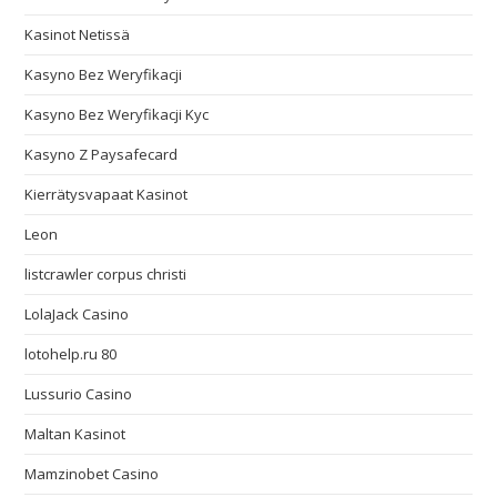
Kasinot Netissä
Kasyno Bez Weryfikacji
Kasyno Bez Weryfikacji Kyc
Kasyno Z Paysafecard
Kierrätysvapaat Kasinot
Leon
listcrawler corpus christi
LolaJack Casino
lotohelp.ru 80
Lussurio Casino
Maltan Kasinot
Mamzinobet Casino