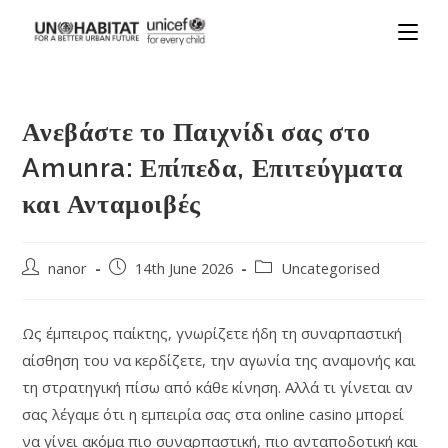
Ανεβάστε το Παιχνίδι σας στο
Amunra: Επίπεδα, Επιτεύγματα
και Ανταμοιβές
nanor
14th June 2026
Uncategorised
Ως έμπειρος παίκτης, γνωρίζετε ήδη τη συναρπαστική
αίσθηση του να κερδίζετε, την αγωνία της αναμονής και
τη στρατηγική πίσω από κάθε κίνηση. Αλλά τι γίνεται αν
σας λέγαμε ότι η εμπειρία σας στα online casino μπορεί
να γίνει ακόμα πιο συναρπαστική, πιο ανταποδοτική και