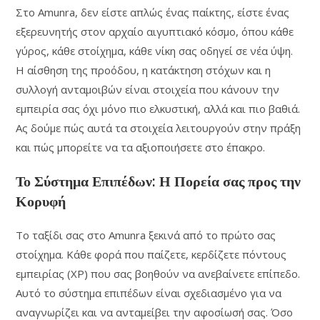
Στο Amunra, δεν είστε απλώς ένας παίκτης, είστε ένας
εξερευνητής στον αρχαίο αιγυπτιακό κόσμο, όπου κάθε
γύρος, κάθε στοίχημα, κάθε νίκη σας οδηγεί σε νέα ύψη.
Η αίσθηση της προόδου, η κατάκτηση στόχων και η
συλλογή ανταμοιβών είναι στοιχεία που κάνουν την
εμπειρία σας όχι μόνο πιο ελκυστική, αλλά και πιο βαθιά.
Ας δούμε πώς αυτά τα στοιχεία λειτουργούν στην πράξη
και πώς μπορείτε να τα αξιοποιήσετε στο έπακρο.
Το Σύστημα Επιπέδων: Η Πορεία σας προς την
Κορυφή
Το ταξίδι σας στο Amunra ξεκινά από το πρώτο σας
στοίχημα. Κάθε φορά που παίζετε, κερδίζετε πόντους
εμπειρίας (XP) που σας βοηθούν να ανεβαίνετε επίπεδο.
Αυτό το σύστημα επιπέδων είναι σχεδιασμένο για να
αναγνωρίζει και να ανταμείβει την αφοσίωσή σας. Όσο