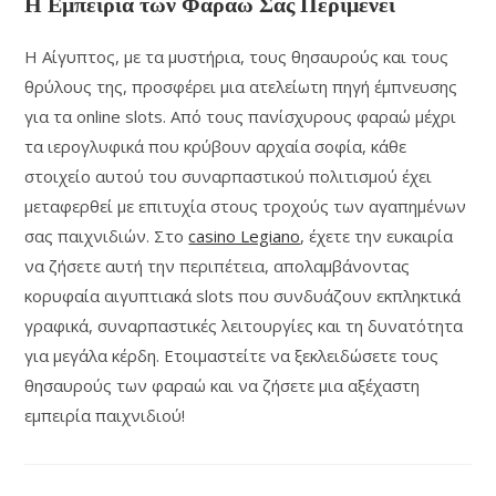
Η Εμπειρία των Φαραώ Σας Περιμένει
Η Αίγυπτος, με τα μυστήρια, τους θησαυρούς και τους
θρύλους της, προσφέρει μια ατελείωτη πηγή έμπνευσης
για τα online slots. Από τους πανίσχυρους φαραώ μέχρι
τα ιερογλυφικά που κρύβουν αρχαία σοφία, κάθε
στοιχείο αυτού του συναρπαστικού πολιτισμού έχει
μεταφερθεί με επιτυχία στους τροχούς των αγαπημένων
σας παιχνιδιών. Στο
casino Legiano
, έχετε την ευκαιρία
να ζήσετε αυτή την περιπέτεια, απολαμβάνοντας
κορυφαία αιγυπτιακά slots που συνδυάζουν εκπληκτικά
γραφικά, συναρπαστικές λειτουργίες και τη δυνατότητα
για μεγάλα κέρδη. Ετοιμαστείτε να ξεκλειδώσετε τους
θησαυρούς των φαραώ και να ζήσετε μια αξέχαστη
εμπειρία παιχνιδιού!