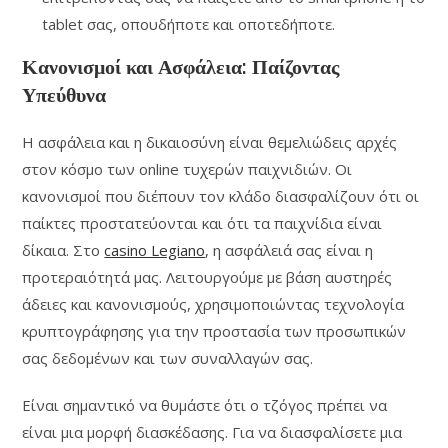
tablet σας, οπουδήποτε και οποτεδήποτε.
Κανονισμοί και Ασφάλεια: Παίζοντας
Υπεύθυνα
Η ασφάλεια και η δικαιοσύνη είναι θεμελιώδεις αρχές
στον κόσμο των online τυχερών παιχνιδιών. Οι
κανονισμοί που διέπουν τον κλάδο διασφαλίζουν ότι οι
παίκτες προστατεύονται και ότι τα παιχνίδια είναι
δίκαια. Στο
casino Legiano
, η ασφάλειά σας είναι η
προτεραιότητά μας. Λειτουργούμε με βάση αυστηρές
άδειες και κανονισμούς, χρησιμοποιώντας τεχνολογία
κρυπτογράφησης για την προστασία των προσωπικών
σας δεδομένων και των συναλλαγών σας.
Είναι σημαντικό να θυμάστε ότι ο τζόγος πρέπει να
είναι μια μορφή διασκέδασης. Για να διασφαλίσετε μια