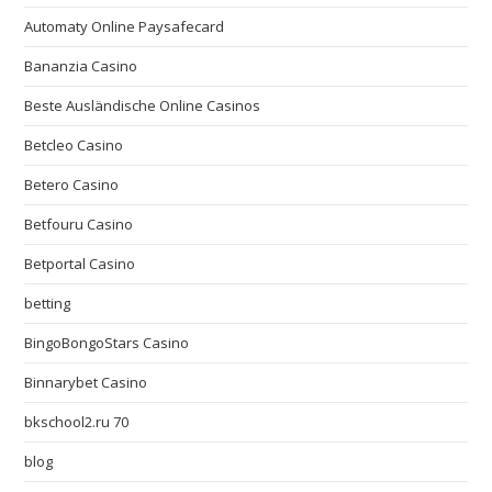
Automaty Online Paysafecard
Bananzia Casino
Beste Ausländische Online Casinos
Betcleo Casino
Betero Casino
Betfouru Casino
Betportal Casino
betting
BingoBongoStars Casino
Binnarybet Casino
bkschool2.ru 70
blog