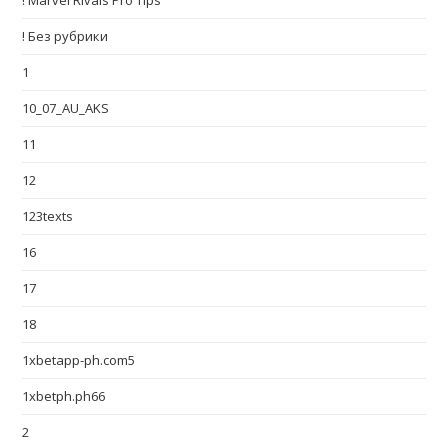
! Marvel Rivals Pro Tips
! Без рубрики
1
10_07_AU_AKS
11
12
123texts
16
17
18
1xbetapp-ph.com5
1xbetph.ph66
2