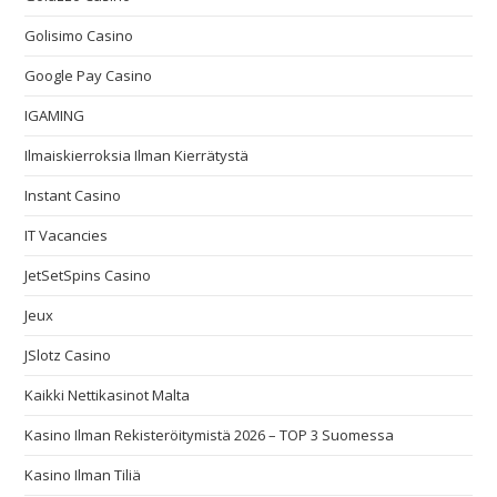
Golisimo Casino
Google Pay Casino
IGAMING
Ilmaiskierroksia Ilman Kierrätystä
Instant Casino
IT Vacancies
JetSetSpins Casino
Jeux
JSlotz Casino
Kaikki Nettikasinot Malta
Kasino Ilman Rekisteröitymistä 2026 – TOP 3 Suomessa
Kasino Ilman Tiliä