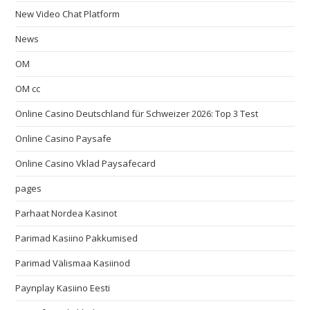
New Video Chat Platform
News
OM
OM cc
Online Casino Deutschland für Schweizer 2026: Top 3 Test
Online Casino Paysafe
Online Casino Vklad Paysafecard
pages
Parhaat Nordea Kasinot
Parimad Kasiino Pakkumised
Parimad Välismaa Kasiinod
Paynplay Kasiino Eesti