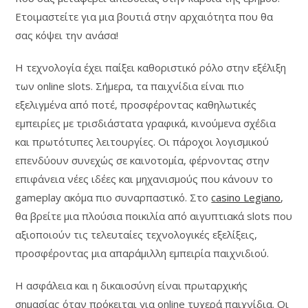
Ετοιμαστείτε για μια βουτιά στην αρχαιότητα που θα
σας κόψει την ανάσα!
Η τεχνολογία έχει παίξει καθοριστικό ρόλο στην εξέλιξη
των online slots. Σήμερα, τα παιχνίδια είναι πιο
εξελιγμένα από ποτέ, προσφέροντας καθηλωτικές
εμπειρίες με τρισδιάστατα γραφικά, κινούμενα σχέδια
και πρωτότυπες λειτουργίες. Οι πάροχοι λογισμικού
επενδύουν συνεχώς σε καινοτομία, φέρνοντας στην
επιφάνεια νέες ιδέες και μηχανισμούς που κάνουν το
gameplay ακόμα πιο συναρπαστικό. Στο
casino Legiano
,
θα βρείτε μια πλούσια ποικιλία από αιγυπτιακά slots που
αξιοποιούν τις τελευταίες τεχνολογικές εξελίξεις,
προσφέροντας μια απαράμιλλη εμπειρία παιχνιδιού.
Η ασφάλεια και η δικαιοσύνη είναι πρωταρχικής
σημασίας όταν πρόκειται για online τυχερά παιχνίδια. Οι