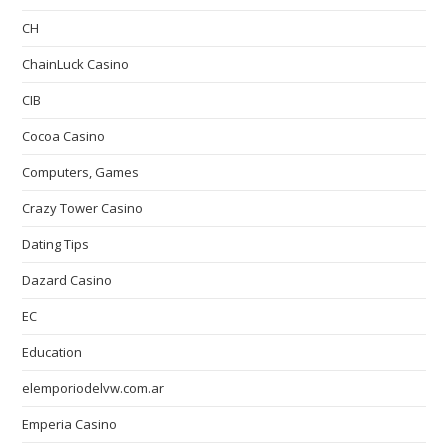
CH
ChainLuck Casino
CIB
Cocoa Casino
Computers, Games
Crazy Tower Сasino
Dating Tips
Dazard Casino
EC
Education
elemporiodelvw.com.ar
Emperia Casino