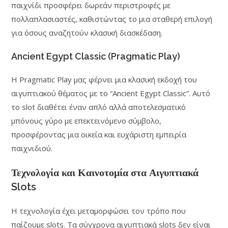
παιχνίδι προσφέρει δωρεάν περιστροφές με
πολλαπλασιαστές, καθιστώντας το μια σταθερή επιλογή
για όσους αναζητούν κλασική διασκέδαση.
Ancient Egypt Classic (Pragmatic Play)
Η Pragmatic Play μας φέρνει μια κλασική εκδοχή του
αιγυπτιακού θέματος με το “Ancient Egypt Classic”. Αυτό
το slot διαθέτει έναν απλό αλλά αποτελεσματικό
μπόνους γύρο με επεκτεινόμενο σύμβολο,
προσφέροντας μια οικεία και ευχάριστη εμπειρία
παιχνιδιού.
Τεχνολογία και Καινοτομία στα Αιγυπτιακά
Slots
Η τεχνολογία έχει μεταμορφώσει τον τρόπο που
παίζουμε slots. Τα σύγχρονα αιγυπτιακά slots δεν είναι