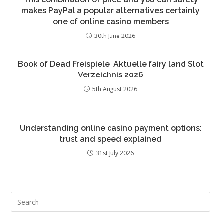
makes PayPal a popular alternatives certainly
one of online casino members
30th June 2026
Book of Dead Freispiele ️ Aktuelle fairy land Slot
Verzeichnis 2026
5th August 2026
Understanding online casino payment options:
trust and speed explained
31st July 2026