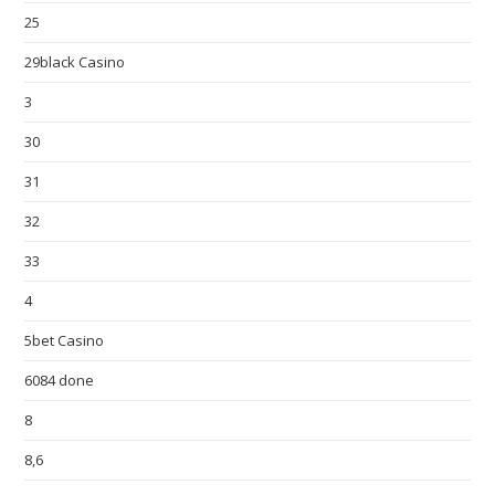
25
29black Casino
3
30
31
32
33
4
5bet Casino
6084 done
8
8,6