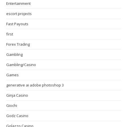
Entertainment
escort projects
Fast Payouts
first
Forex Trading
Gambling
Gambling/Casino
Games
generative ai adobe photoshop 3
Ginja Casino
Giochi
Godz Casino
Golazzo Casino