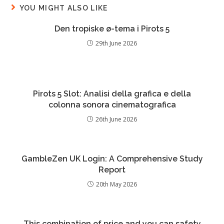
YOU MIGHT ALSO LIKE
Den tropiske ø-tema i Pirots 5
29th June 2026
Pirots 5 Slot: Analisi della grafica e della
colonna sonora cinematografica
26th June 2026
GambleZen UK Login: A Comprehensive Study
Report
20th May 2026
This combination of price and you can safety