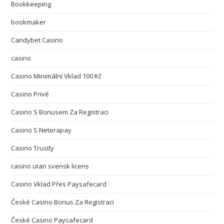
Bookkeeping
bookmaker
Candybet Casino
casino
Casino Minimální Vklad 100 Kč
Casino Privé
Casino S Bonusem Za Registraci
Casino S Neterapay
Casino Trustly
casino utan svensk licens
Casino Vklad Přes Paysafecard
České Casino Bonus Za Registraci
České Casino Paysafecard