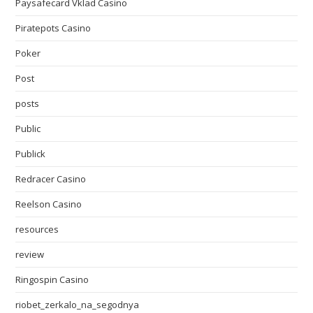
Paysafecard Vklad Casino
Piratepots Casino
Poker
Post
posts
Public
Publick
Redracer Casino
Reelson Casino
resources
review
Ringospin Casino
riobet_zerkalo_na_segodnya