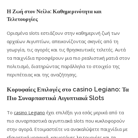
Η Ζωή στον Νείλο: Καθημερινότητα και
Τελετουργίες
Ορισμένα slots εστιάζουν στην καθημερινή ζωή των
αρχαίων Αιγυπτίων, απεικονίζοντας σκηνές από τη
γεωργία, τις αγορές και τις θρησκευτικές τελετές. Αυτά
τα παιχνίδια προσφέρουν μια πιο ρεαλιστική ματιά στον
πολιτισμό, διατηρώντας παράλληλα το στοιχείο της
περιπέτειας και της αναζήτησης.
Κορυφαίες Επιλογές στο casino Legiano: Τα
Πιο Συναρπαστικά Αιγυπτιακά Slots
Το
casino Legiano
έχει επιλέξει για εσάς μερικά από τα
πιο συναρπαστικά αιγυπτιακά slots που κυκλοφορούν
στην αγορά. Ετοιμαστείτε να ανακαλύψετε παιχνίδια με
εξαιρετικά γραφικά, καινοτόμες λειτουργίες και τη