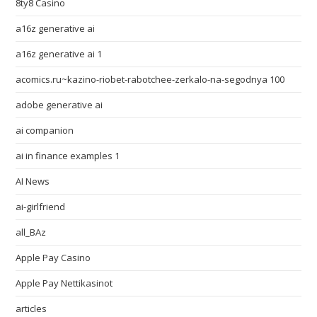
8ty8 Casino
a16z generative ai
a16z generative ai 1
acomics.ru~kazino-riobet-rabotchee-zerkalo-na-segodnya 100
adobe generative ai
ai companion
ai in finance examples 1
AI News
ai-girlfriend
all_BAz
Apple Pay Casino
Apple Pay Nettikasinot
articles