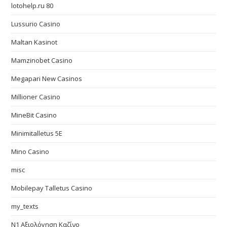
lotohelp.ru 80
Lussurio Casino
Maltan Kasinot
Mamzinobet Casino
Megapari New Casinos
Millioner Casino
MineBit Casino
Minimitalletus 5E
Mino Casino
misc
Mobilepay Talletus Casino
my_texts
N1 Αξιολόγηση Καζίνο