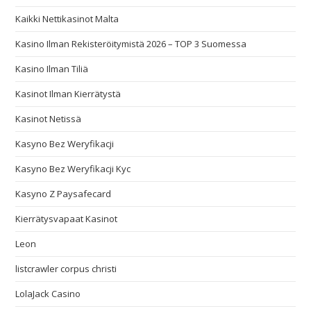
Kaikki Nettikasinot Malta
Kasino Ilman Rekisteröitymistä 2026 – TOP 3 Suomessa
Kasino Ilman Tiliä
Kasinot Ilman Kierrätystä
Kasinot Netissä
Kasyno Bez Weryfikacji
Kasyno Bez Weryfikacji Kyc
Kasyno Z Paysafecard
Kierrätysvapaat Kasinot
Leon
listcrawler corpus christi
LolaJack Casino