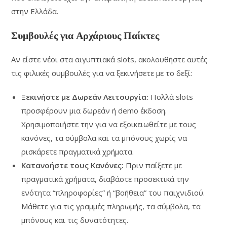
στην Ελλάδα.
Συμβουλές για Αρχάριους Παίκτες
Αν είστε νέοι στα αιγυπτιακά slots, ακολουθήστε αυτές
τις φιλικές συμβουλές για να ξεκινήσετε με το δεξί:
Ξεκινήστε με Δωρεάν Λειτουργία:
Πολλά slots
προσφέρουν μια δωρεάν ή demo έκδοση.
Χρησιμοποιήστε την για να εξοικειωθείτε με τους
κανόνες, τα σύμβολα και τα μπόνους χωρίς να
ρισκάρετε πραγματικά χρήματα.
Κατανοήστε τους Κανόνες:
Πριν παίξετε με
πραγματικά χρήματα, διαβάστε προσεκτικά την
ενότητα “πληροφορίες” ή “βοήθεια” του παιχνιδιού.
Μάθετε για τις γραμμές πληρωμής, τα σύμβολα, τα
μπόνους και τις δυνατότητες.