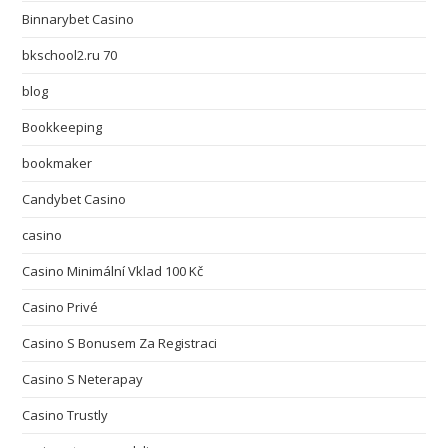
Binnarybet Casino
bkschool2.ru 70
blog
Bookkeeping
bookmaker
Candybet Casino
casino
Casino Minimální Vklad 100 Kč
Casino Privé
Casino S Bonusem Za Registraci
Casino S Neterapay
Casino Trustly