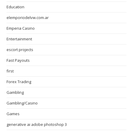
Education
elemporiodelvw.com.ar
Emperia Casino
Entertainment
escort projects
Fast Payouts
first
Forex Trading
Gambling
Gambling/Casino
Games
generative ai adobe photoshop 3