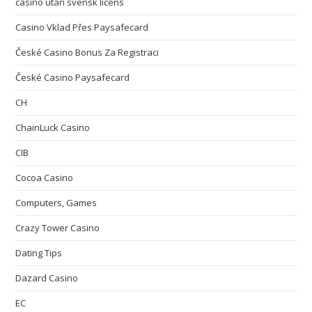
casino utan svensk licens
Casino Vklad Přes Paysafecard
České Casino Bonus Za Registraci
České Casino Paysafecard
CH
ChainLuck Casino
CIB
Cocoa Casino
Computers, Games
Crazy Tower Сasino
Dating Tips
Dazard Casino
EC