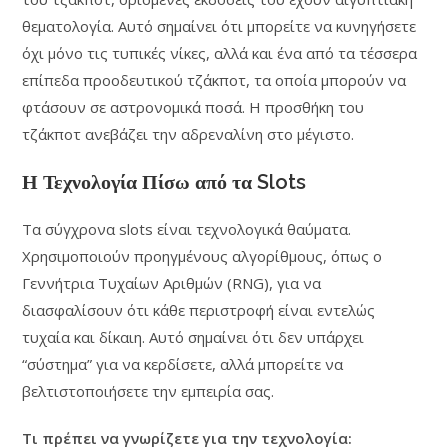
θεματολογία. Αυτό σημαίνει ότι μπορείτε να κυνηγήσετε
όχι μόνο τις τυπικές νίκες, αλλά και ένα από τα τέσσερα
επίπεδα προοδευτικού τζάκποτ, τα οποία μπορούν να
φτάσουν σε αστρονομικά ποσά. Η προσθήκη του
τζάκποτ ανεβάζει την αδρεναλίνη στο μέγιστο.
Η Τεχνολογία Πίσω από τα Slots
Τα σύγχρονα slots είναι τεχνολογικά θαύματα.
Χρησιμοποιούν προηγμένους αλγορίθμους, όπως ο
Γεννήτρια Τυχαίων Αριθμών (RNG), για να
διασφαλίσουν ότι κάθε περιστροφή είναι εντελώς
τυχαία και δίκαιη. Αυτό σημαίνει ότι δεν υπάρχει
“σύστημα” για να κερδίσετε, αλλά μπορείτε να
βελτιστοποιήσετε την εμπειρία σας.
Τι πρέπει να γνωρίζετε για την τεχνολογία: