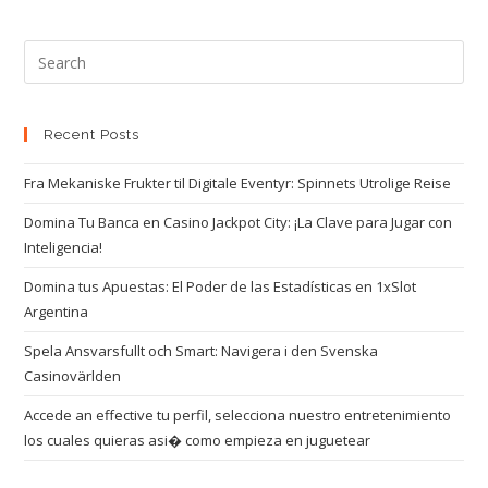
Recent Posts
Fra Mekaniske Frukter til Digitale Eventyr: Spinnets Utrolige Reise
Domina Tu Banca en Casino Jackpot City: ¡La Clave para Jugar con
Inteligencia!
Domina tus Apuestas: El Poder de las Estadísticas en 1xSlot
Argentina
Spela Ansvarsfullt och Smart: Navigera i den Svenska
Casinovärlden
Accede an effective tu perfil, selecciona nuestro entretenimiento
los cuales quieras asi� como empieza en juguetear