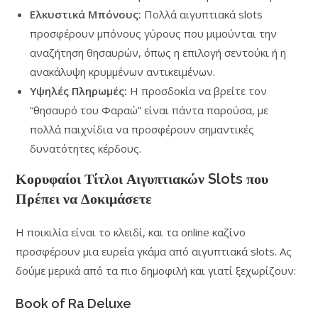
Ελκυστικά Μπόνους:
Πολλά αιγυπτιακά slots
προσφέρουν μπόνους γύρους που μιμούνται την
αναζήτηση θησαυρών, όπως η επιλογή σεντούκι ή η
ανακάλυψη κρυμμένων αντικειμένων.
Υψηλές Πληρωμές:
Η προσδοκία να βρείτε τον
“θησαυρό του Φαραώ” είναι πάντα παρούσα, με
πολλά παιχνίδια να προσφέρουν σημαντικές
δυνατότητες κέρδους.
Κορυφαίοι Τίτλοι Αιγυπτιακών Slots που
Πρέπει να Δοκιμάσετε
Η ποικιλία είναι το κλειδί, και τα online καζίνο
προσφέρουν μια ευρεία γκάμα από αιγυπτιακά slots. Ας
δούμε μερικά από τα πιο δημοφιλή και γιατί ξεχωρίζουν:
Book of Ra Deluxe