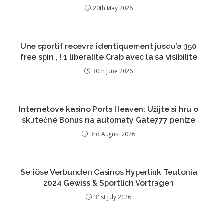
20th May 2026
Une sportif recevra identiquement jusqu’a 350
free spin , ! 1 liberalite Crab avec la sa visibilite
30th June 2026
Internetové kasino Ports Heaven: Užijte si hru o
skutečné Bonus na automaty Gate777 peníze
3rd August 2026
Seriöse Verbunden Casinos Hyperlink Teutonia
2024 Gewiss & Sportlich Vortragen
31st July 2026