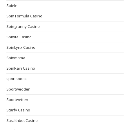
Spiele
Spin Formula Casino
Spingranny Casino
Spinita Casino
SpinLynx Casino
Spinmama
SpinRain Casino
sportsbook
Sportwedden
Sportwetten
Starfy Casino
Stealthbet Casino