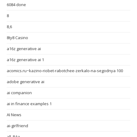
6084 done
8
8,6
8ty8 Casino
a16z generative ai
a16z generative ai 1
acomics.ru~kazino-riobet-rabotchee-zerkalo-na-segodnya 100
adobe generative ai
ai companion
ai in finance examples 1
AI News
ai-girlfriend
all_BAz