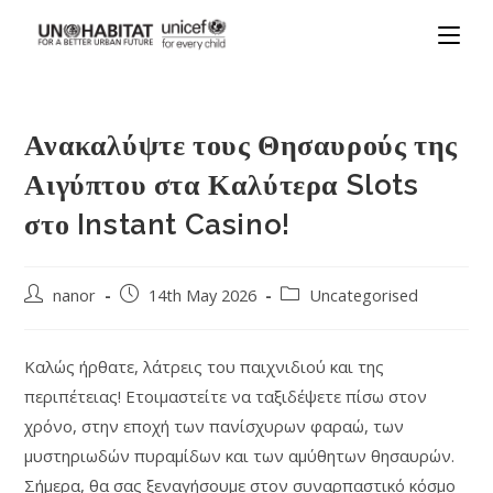
Ανακαλύψτε τους Θησαυρούς της
Αιγύπτου στα Καλύτερα Slots
στο Instant Casino!
nanor
14th May 2026
Uncategorised
Καλώς ήρθατε, λάτρεις του παιχνιδιού και της
περιπέτειας! Ετοιμαστείτε να ταξιδέψετε πίσω στον
χρόνο, στην εποχή των πανίσχυρων φαραώ, των
μυστηριωδών πυραμίδων και των αμύθητων θησαυρών.
Σήμερα, θα σας ξεναγήσουμε στον συναρπαστικό κόσμο