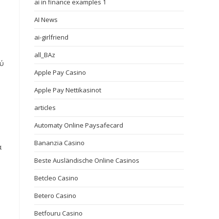
ai in finance examples 1
AI News
ai-girlfriend
all_BAz
ού
Apple Pay Casino
Apple Pay Nettikasinot
articles
Automaty Online Paysafecard
Bananzia Casino
α
Beste Ausländische Online Casinos
Betcleo Casino
Betero Casino
Betfouru Casino