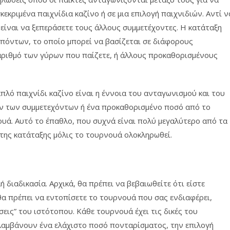
κριμένα παιχνίδια καζίνο ή σε μια επιλογή παιχνιδιών. Αντί ν
 είναι να ξεπεράσετε τους άλλους συμμετέχοντες. Η κατάταξη
πόντων, το οποίο μπορεί να βασίζεται σε διάφορους
αριθμό των γύρων που παίζετε, ή άλλους προκαθορισμένους
λό παιχνίδι καζίνο είναι η έννοια του ανταγωνισμού και του
ν των συμμετεχόντων ή ένα προκαθορισμένο ποσό από το
υά. Αυτό το έπαθλο, που συχνά είναι πολύ μεγαλύτερο από τα
 της κατάταξης μόλις το τουρνουά ολοκληρωθεί.
 διαδικασία. Αρχικά, θα πρέπει να βεβαιωθείτε ότι είστε
θα πρέπει να εντοπίσετε το τουρνουά που σας ενδιαφέρει,
εις” του ιστότοπου. Κάθε τουρνουά έχει τις δικές του
ιλαμβάνουν ένα ελάχιστο ποσό πονταρίσματος, την επιλογή