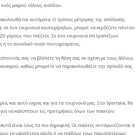
 ενός μικρού τέλους εισόδου.
ακολουθείται αυτόματα. Ο τρόπος μέτρησης της απόδοσης
α, σε ένα τουρνουά κουλοχέρηδων, μπορεί να κερδίζετε πόντου
θε 20 γύρους που παίζετε. Σε ένα τουρνουά επιτραπέζιων
ες ή το συνολικό ποσό πονταρίσματος.
ρέποντάς σας να βλέπετε τη θέση σας σε σχέση με τους άλλους
ουσιασμού, καθώς μπορείτε να παρακολουθείτε την πρόοδό σας
ιρία, και αυτό ισχύει και για τα τουρνουά μας. Στο Sportuna, θα
για να καλύπτουν τις προτιμήσεις όλων των παικτών:
Αυτά είναι ίσως τα πιο δημοφιλή. Οι παίκτες ανταγωνίζονται σ
χουν τα υψηλότερα κέρδη ή να παίξουν τους περισσότερους