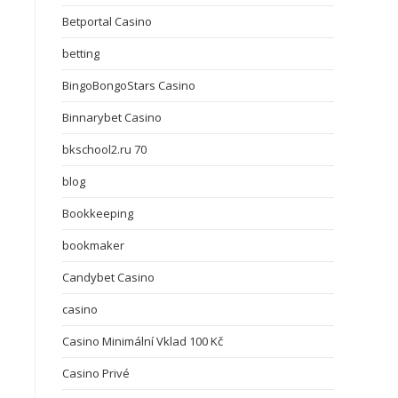
Betportal Casino
betting
BingoBongoStars Casino
Binnarybet Casino
bkschool2.ru 70
blog
Bookkeeping
bookmaker
Candybet Casino
casino
Casino Minimální Vklad 100 Kč
Casino Privé