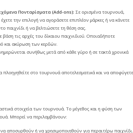
εχόμενα Πονταρίσματα (Add-ons):
Σε ορισμένα τουρνουά,
 έχετε την επιλογή να αγοράσετε επιπλέον μάρκες ή να κάνετε
ο παιχνίδι ή να βελτιώσετε τη θέση σας.
 βάση τις αρχές του δίκαιου παιχνιδιού. Οποιαδήποτε
ό και ακύρωση των κερδών.
νημερώνεται συνήθως μετά από κάθε γύρο ή σε τακτά χρονικά
α πλοηγηθείτε στο τουρνουά αποτελεσματικά και να αποφύγετ
στικά στοιχεία των τουρνουά. Το μέγεθος και η φύση των
ουά. Μπορεί να περιλαμβάνουν:
να αποσυρθούν ή να χρησιμοποιηθούν για περαιτέρω παιχνίδι.