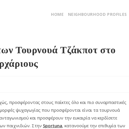
HOME
NEIGHBOURHOOD PROFILES
των Τουρνουά Τζάκποτ στο
ρχάριους
εχώς, προσφέροντας στους παίκτες όλο και πιο συναρπαστικές
κές μορφές ψυχαγωγίας που προσφέρονται είναι τα τουρνουά
 ανταγωνισμού και προσφέρουν την ευκαιρία να κερδίσετε
των παιχνιδιών. Στην
Sportuna
, κατανοούμε την επιθυμία των