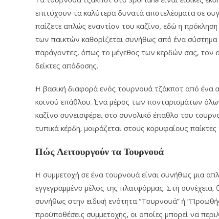
επιτύχουν τα καλύτερα δυνατά αποτελέσματα σε συγκε
παίζετε απλώς εναντίον του καζίνο, εδώ η πρόκληση
των παικτών καθορίζεται συνήθως από ένα σύστημα 
παράγοντες, όπως το μέγεθος των κερδών σας, τον 
δείκτες απόδοσης.
Η βασική διαφορά ενός τουρνουά τζάκποτ από ένα απ
κοινού επάθλου. Ένα μέρος των πονταρισμάτων όλω
καζίνο συνεισφέρει στο συνολικό έπαθλο του τουρνο
τυπικά κέρδη, μοιράζεται στους κορυφαίους παίκτες
Πώς Λειτουργούν τα Τουρνουά
Η συμμετοχή σε ένα τουρνουά είναι συνήθως μια απλή
εγγεγραμμένο μέλος της πλατφόρμας. Στη συνέχεια, 
συνήθως στην ειδική ενότητα “Τουρνουά” ή “Προωθήσ
προϋποθέσεις συμμετοχής, οι οποίες μπορεί να περ