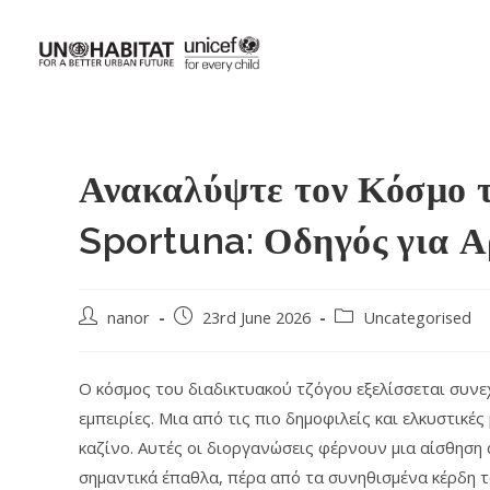
Ανακαλύψτε τον Κόσμο 
Sportuna: Οδηγός για Α
nanor
23rd June 2026
Uncategorised
Ο κόσμος του διαδικτυακού τζόγου εξελίσσεται συν
εμπειρίες. Μια από τις πιο δημοφιλείς και ελκυστι
καζίνο. Αυτές οι διοργανώσεις φέρνουν μια αίσθηση
σημαντικά έπαθλα, πέρα από τα συνηθισμένα κέρδη 