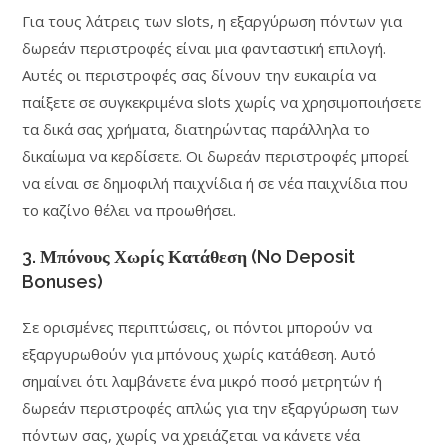
Για τους λάτρεις των slots, η εξαργύρωση πόντων για
δωρεάν περιστροφές είναι μια φανταστική επιλογή.
Αυτές οι περιστροφές σας δίνουν την ευκαιρία να
παίξετε σε συγκεκριμένα slots χωρίς να χρησιμοποιήσετε
τα δικά σας χρήματα, διατηρώντας παράλληλα το
δικαίωμα να κερδίσετε. Οι δωρεάν περιστροφές μπορεί
να είναι σε δημοφιλή παιχνίδια ή σε νέα παιχνίδια που
το καζίνο θέλει να προωθήσει.
3. Μπόνους Χωρίς Κατάθεση (No Deposit
Bonuses)
Σε ορισμένες περιπτώσεις, οι πόντοι μπορούν να
εξαργυρωθούν για μπόνους χωρίς κατάθεση. Αυτό
σημαίνει ότι λαμβάνετε ένα μικρό ποσό μετρητών ή
δωρεάν περιστροφές απλώς για την εξαργύρωση των
πόντων σας, χωρίς να χρειάζεται να κάνετε νέα