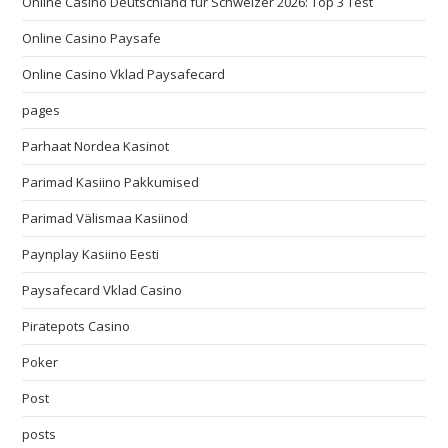
Online Casino Deutschland für Schweizer 2026: Top 3 Test
Online Casino Paysafe
Online Casino Vklad Paysafecard
pages
Parhaat Nordea Kasinot
Parimad Kasiino Pakkumised
Parimad Välismaa Kasiinod
Paynplay Kasiino Eesti
Paysafecard Vklad Casino
Piratepots Casino
Poker
Post
posts