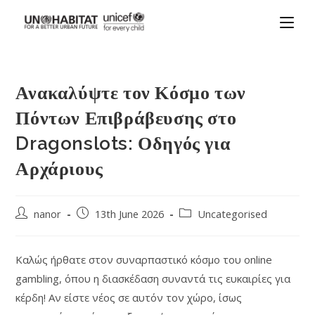
Ανακαλύψτε τον Κόσμο των
Πόντων Επιβράβευσης στο
Dragonslots: Οδηγός για
Αρχάριους
nanor
13th June 2026
Uncategorised
Καλώς ήρθατε στον συναρπαστικό κόσμο του online
gambling, όπου η διασκέδαση συναντά τις ευκαιρίες για
κέρδη! Αν είστε νέος σε αυτόν τον χώρο, ίσως