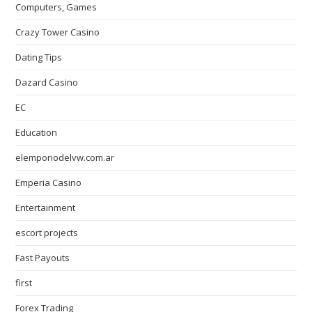
Computers, Games
Crazy Tower Сasino
Dating Tips
Dazard Casino
EC
Education
elemporiodelvw.com.ar
Emperia Casino
Entertainment
escort projects
Fast Payouts
first
Forex Trading