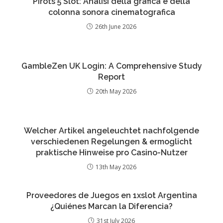
Pirots 5 Slot: Analisi della grafica e della
colonna sonora cinematografica
26th June 2026
GambleZen UK Login: A Comprehensive Study
Report
20th May 2026
Welcher Artikel angeleuchtet nachfolgende
verschiedenen Regelungen & ermoglicht
praktische Hinweise pro Casino-Nutzer
13th May 2026
Proveedores de Juegos en 1xslot Argentina
¿Quiénes Marcan la Diferencia?
31st July 2026