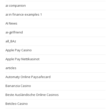
ai companion
ai in finance examples 1
AI News
ai-girlfriend
all_BAz
Apple Pay Casino
Apple Pay Nettikasinot
articles
Automaty Online Paysafecard
Bananzia Casino
Beste Ausländische Online Casinos
Betcleo Casino