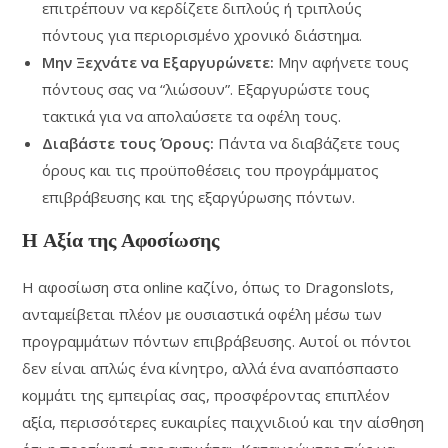
επιτρέπουν να κερδίζετε διπλούς ή τριπλούς
πόντους για περιορισμένο χρονικό διάστημα.
Μην Ξεχνάτε να Εξαργυρώνετε:
Μην αφήνετε τους
πόντους σας να “λιώσουν”. Εξαργυρώστε τους
τακτικά για να απολαύσετε τα οφέλη τους.
Διαβάστε τους Όρους:
Πάντα να διαβάζετε τους
όρους και τις προϋποθέσεις του προγράμματος
επιβράβευσης και της εξαργύρωσης πόντων.
Η Αξία της Αφοσίωσης
Η αφοσίωση στα online καζίνο, όπως το Dragonslots,
ανταμείβεται πλέον με ουσιαστικά οφέλη μέσω των
προγραμμάτων πόντων επιβράβευσης. Αυτοί οι πόντοι
δεν είναι απλώς ένα κίνητρο, αλλά ένα αναπόσπαστο
κομμάτι της εμπειρίας σας, προσφέροντας επιπλέον
αξία, περισσότερες ευκαιρίες παιχνιδιού και την αίσθηση