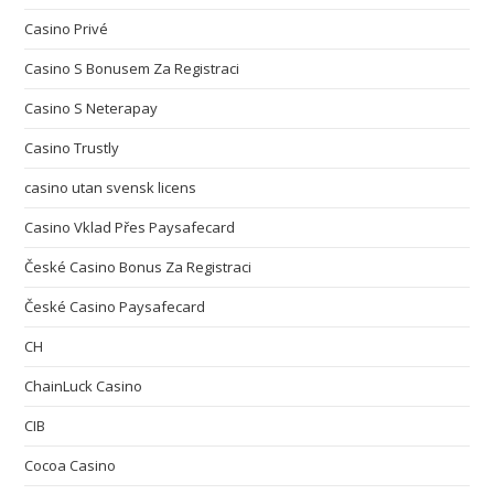
Casino Privé
Casino S Bonusem Za Registraci
Casino S Neterapay
Casino Trustly
casino utan svensk licens
Casino Vklad Přes Paysafecard
České Casino Bonus Za Registraci
České Casino Paysafecard
CH
ChainLuck Casino
CIB
Cocoa Casino