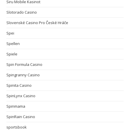
Siru Mobile Kasinot
Slotorado Casino
Slovenské Casino Pro České Hráče
Spei
Spellen
Spiele
Spin Formula Casino
Spingranny Casino
Spinita Casino
SpinLynx Casino
Spinmama
SpinRain Casino
sportsbook