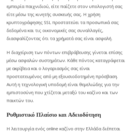
εμπειρία παιχνιδιού, είτε παίζετε στον υπολογιστή σας
είτε μέσω της κινητής συσκευής σας. Η χρήση
κρυπτογράφησης SSL προστατεύει τα προσωπικά σας
δεδομένα και τις οικονομικές σας συναλλαγές,
διασφαλίζοντας ότι τα χρήματά σας είναι ασφαλή.
Η διαχείριση των πόντων επιβράβευσης γίνεται επίσης
μέσω ασφαλών συστημάτων. Κάθε πόντος καταγράφεται
με ακρίβεια και ο λογαριασμός σας είναι
προστατευμένος από μη εξουσιοδοτημένη πρόσβαση.
Αυτή η τεχνολογική υποδομή είναι θεμελιώδης για την
εμπιστοσύνη που χτίζεται μεταξύ του καζίνο και των
παικτών του.
Ρυθμιστικό Πλαίσιο και Αδειοδότηση
Η λειτουργία ενός online καζίνο στην Ελλάδα διέπεται