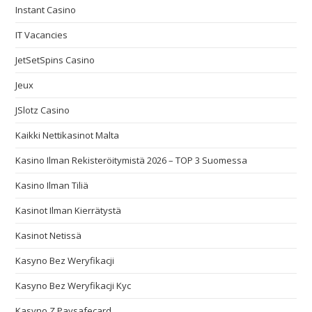
Instant Casino
IT Vacancies
JetSetSpins Casino
Jeux
JSlotz Casino
Kaikki Nettikasinot Malta
Kasino Ilman Rekisteröitymistä 2026 – TOP 3 Suomessa
Kasino Ilman Tiliä
Kasinot Ilman Kierrätystä
Kasinot Netissä
Kasyno Bez Weryfikacji
Kasyno Bez Weryfikacji Kyc
Kasyno Z Paysafecard