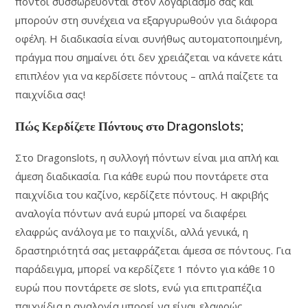
πόντοι συσσωρεύονται στον λογαριασμό σας και
μπορούν στη συνέχεια να εξαργυρωθούν για διάφορα
οφέλη. Η διαδικασία είναι συνήθως αυτοματοποιημένη,
πράγμα που σημαίνει ότι δεν χρειάζεται να κάνετε κάτι
επιπλέον για να κερδίσετε πόντους – απλά παίζετε τα
παιχνίδια σας!
Πώς Κερδίζετε Πόντους στο Dragonslots;
Στο Dragonslots, η συλλογή πόντων είναι μια απλή και
άμεση διαδικασία. Για κάθε ευρώ που ποντάρετε στα
παιχνίδια του καζίνο, κερδίζετε πόντους. Η ακριβής
αναλογία πόντων ανά ευρώ μπορεί να διαφέρει
ελαφρώς ανάλογα με το παιχνίδι, αλλά γενικά, η
δραστηριότητά σας μεταφράζεται άμεσα σε πόντους. Για
παράδειγμα, μπορεί να κερδίζετε 1 πόντο για κάθε 10
ευρώ που ποντάρετε σε slots, ενώ για επιτραπέζια
παιχνίδια η αναλογία μπορεί να είναι ελαφρώς