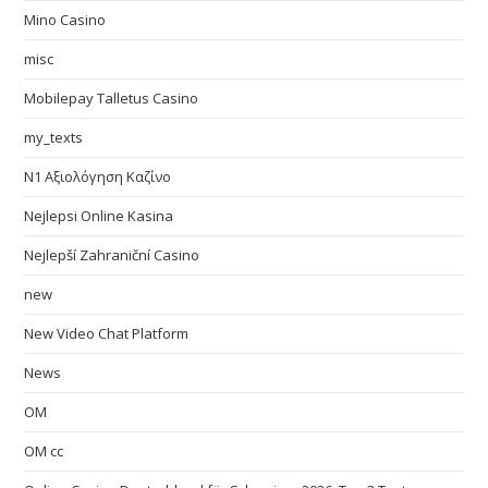
Mino Casino
misc
Mobilepay Talletus Casino
my_texts
N1 Αξιολόγηση Καζίνο
Nejlepsi Online Kasina
Nejlepší Zahraniční Casino
new
New Video Chat Platform
News
OM
OM cc