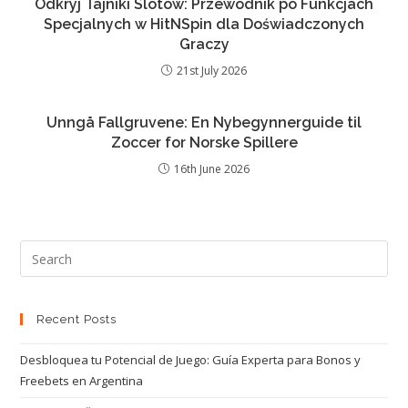
Odkryj Tajniki Slotów: Przewodnik po Funkcjach
Specjalnych w HitNSpin dla Doświadczonych
Graczy
21st July 2026
Unngå Fallgruvene: En Nybegynnerguide til
Zoccer for Norske Spillere
16th June 2026
Recent Posts
Desbloquea tu Potencial de Juego: Guía Experta para Bonos y
Freebets en Argentina