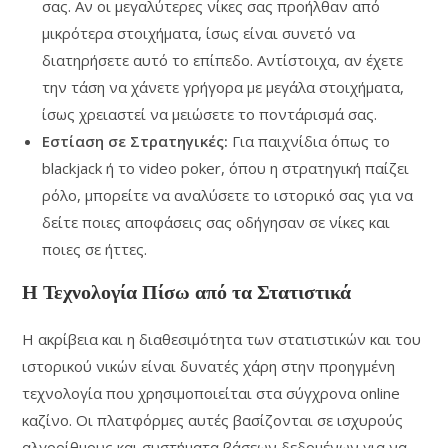
σας. Αν οι μεγαλύτερες νίκες σας προήλθαν από
μικρότερα στοιχήματα, ίσως είναι συνετό να
διατηρήσετε αυτό το επίπεδο. Αντίστοιχα, αν έχετε
την τάση να χάνετε γρήγορα με μεγάλα στοιχήματα,
ίσως χρειαστεί να μειώσετε το ποντάρισμά σας.
Εστίαση σε Στρατηγικές:
Για παιχνίδια όπως το
blackjack ή το video poker, όπου η στρατηγική παίζει
ρόλο, μπορείτε να αναλύσετε το ιστορικό σας για να
δείτε ποιες αποφάσεις σας οδήγησαν σε νίκες και
ποιες σε ήττες.
Η Τεχνολογία Πίσω από τα Στατιστικά
Η ακρίβεια και η διαθεσιμότητα των στατιστικών και του
ιστορικού νικών είναι δυνατές χάρη στην προηγμένη
τεχνολογία που χρησιμοποιείται στα σύγχρονα online
καζίνο. Οι πλατφόρμες αυτές βασίζονται σε ισχυρούς
αλγορίθμους και συστήματα βάσεων δεδομένων για να