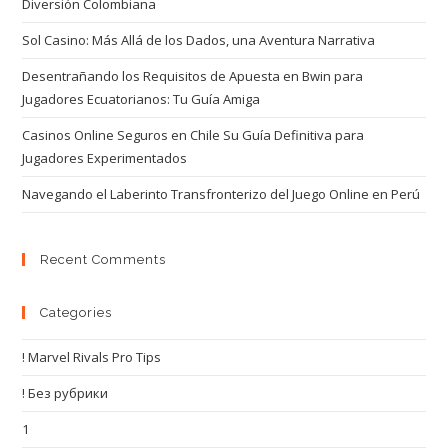
Diversión Colombiana
Sol Casino: Más Allá de los Dados, una Aventura Narrativa
Desentrañando los Requisitos de Apuesta en Bwin para
Jugadores Ecuatorianos: Tu Guía Amiga
Casinos Online Seguros en Chile Su Guía Definitiva para
Jugadores Experimentados
Navegando el Laberinto Transfronterizo del Juego Online en Perú
Recent Comments
Categories
! Marvel Rivals Pro Tips
! Без рубрики
1