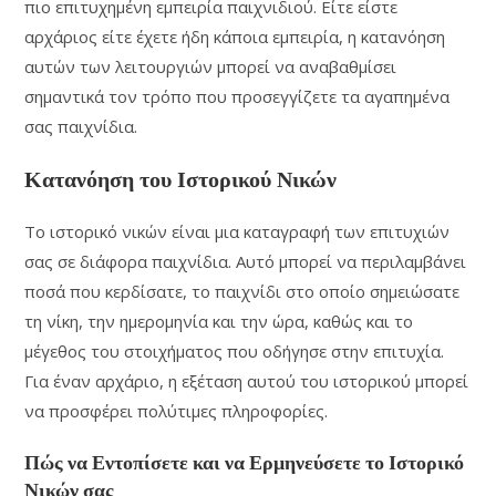
πιο επιτυχημένη εμπειρία παιχνιδιού. Είτε είστε
αρχάριος είτε έχετε ήδη κάποια εμπειρία, η κατανόηση
αυτών των λειτουργιών μπορεί να αναβαθμίσει
σημαντικά τον τρόπο που προσεγγίζετε τα αγαπημένα
σας παιχνίδια.
Κατανόηση του Ιστορικού Νικών
Το ιστορικό νικών είναι μια καταγραφή των επιτυχιών
σας σε διάφορα παιχνίδια. Αυτό μπορεί να περιλαμβάνει
ποσά που κερδίσατε, το παιχνίδι στο οποίο σημειώσατε
τη νίκη, την ημερομηνία και την ώρα, καθώς και το
μέγεθος του στοιχήματος που οδήγησε στην επιτυχία.
Για έναν αρχάριο, η εξέταση αυτού του ιστορικού μπορεί
να προσφέρει πολύτιμες πληροφορίες.
Πώς να Εντοπίσετε και να Ερμηνεύσετε το Ιστορικό
Νικών σας