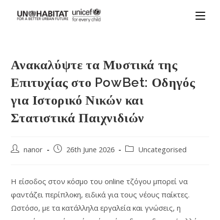
Ανακαλύψτε τα Μυστικά της
Επιτυχίας στο PowBet: Οδηγός
για Ιστορικό Νικών και
Στατιστικά Παιχνιδιών
nanor
26th June 2026
Uncategorised
Η είσοδος στον κόσμο του online τζόγου μπορεί να
φαντάζει περίπλοκη, ειδικά για τους νέους παίκτες.
Ωστόσο, με τα κατάλληλα εργαλεία και γνώσεις, η