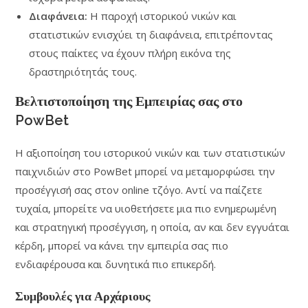
Διαφάνεια:
Η παροχή ιστορικού νικών και
στατιστικών ενισχύει τη διαφάνεια, επιτρέποντας
στους παίκτες να έχουν πλήρη εικόνα της
δραστηριότητάς τους.
Βελτιστοποίηση της Εμπειρίας σας στο
PowBet
Η αξιοποίηση του ιστορικού νικών και των στατιστικών
παιχνιδιών στο PowBet μπορεί να μεταμορφώσει την
προσέγγισή σας στον online τζόγο. Αντί να παίζετε
τυχαία, μπορείτε να υιοθετήσετε μια πιο ενημερωμένη
και στρατηγική προσέγγιση, η οποία, αν και δεν εγγυάται
κέρδη, μπορεί να κάνει την εμπειρία σας πιο
ενδιαφέρουσα και δυνητικά πιο επικερδή.
Συμβουλές για Αρχάριους