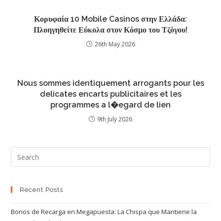
Κορυφαία 10 Mobile Casinos στην Ελλάδα:
Πλοηγηθείτε Εύκολα στον Κόσμο του Τζόγου!
26th May 2026
Nous sommes identiquement arrogants pour les
delicates encarts publicitaires et les
programmes a l�egard de lien
9th July 2026
Recent Posts
Bonos de Recarga en Megapuesta: La Chispa que Mantiene la