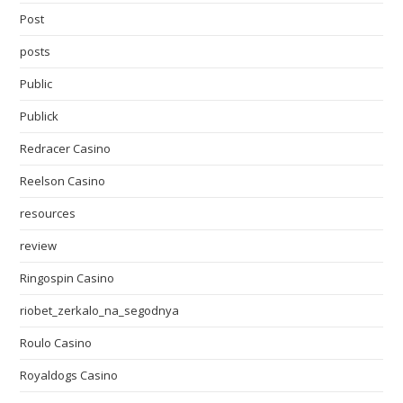
Post
posts
Public
Publick
Redracer Casino
Reelson Casino
resources
review
Ringospin Casino
riobet_zerkalo_na_segodnya
Roulo Casino
Royaldogs Casino