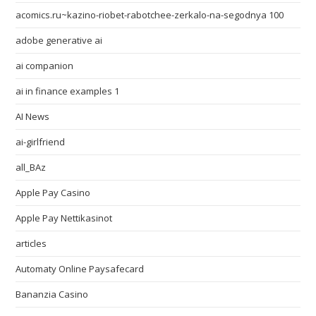
acomics.ru~kazino-riobet-rabotchee-zerkalo-na-segodnya 100
adobe generative ai
ai companion
ai in finance examples 1
AI News
ai-girlfriend
all_BAz
Apple Pay Casino
Apple Pay Nettikasinot
articles
Automaty Online Paysafecard
Bananzia Casino