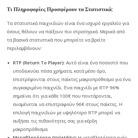
Τι Πληροφορίες Προσφέρουν τα Στατιστικά;
Τα στατιστικά παιχνιδιών είναι ένα ισχυρό εργαλείο για
όσους θέλουν να παίξουν πιο στρατηγικά. Μερικά από
τα βασικά στατιστικά που μπορείτε να βρείτε
περιλαμβάνουν:
RTP (Return To Player):
Αυτό είναι ένα ποσοστό που
υποδεικνύει πόσα χρήματα, κατά μέσο όρο,
επιστρέφονται στους παίκτες μακροπρόθεσμα για ένα
συγκεκριμένο παιχνίδι. Ένα παιχνίδι με RTP 96%
σημαίνει ότι για κάθε 100€ που ποντάρονται,
αναμένεται να επιστραφούν 96€ στους παίκτες. Η
επιλογή παιχνιδιών με υψηλότερο RTP μπορεί να
αυξήσει τις πιθανότητες σας για κέρδη
μακροπρόθεσμα.
Μεταβλητότητα (Volatility):
Η μεταβλητότητα ενός