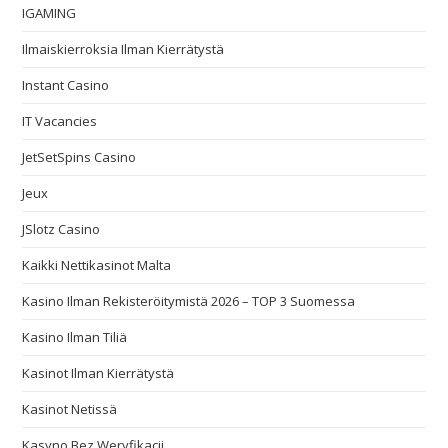
IGAMING
Ilmaiskierroksia Ilman Kierrätystä
Instant Casino
IT Vacancies
JetSetSpins Casino
Jeux
JSlotz Casino
Kaikki Nettikasinot Malta
Kasino Ilman Rekisteröitymistä 2026 – TOP 3 Suomessa
Kasino Ilman Tiliä
Kasinot Ilman Kierrätystä
Kasinot Netissä
Kasyno Bez Weryfikacji