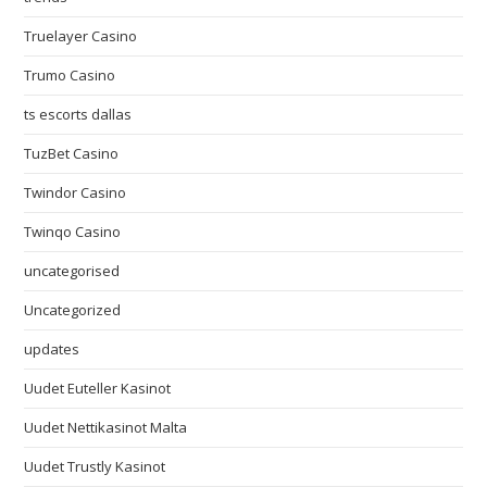
Truelayer Casino
Trumo Casino
ts escorts dallas
TuzBet Casino
Twindor Casino
Twinqo Casino
uncategorised
Uncategorized
updates
Uudet Euteller Kasinot
Uudet Nettikasinot Malta
Uudet Trustly Kasinot