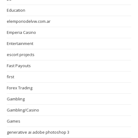
Education
elemporiodelvw.com.ar
Emperia Casino
Entertainment
escort projects
Fast Payouts
first
Forex Trading
Gambling
Gambling/Casino
Games
generative ai adobe photoshop 3