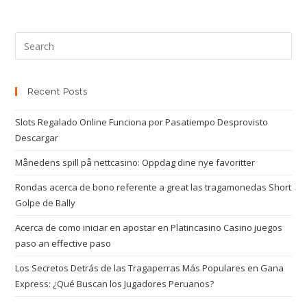
Recent Posts
Slots Regalado Online Funciona por Pasatiempo Desprovisto
Descargar
Månedens spill på nettcasino: Oppdag dine nye favoritter
Rondas acerca de bono referente a great las tragamonedas Short
Golpe de Bally
Acerca de como iniciar en apostar en Platincasino Casino juegos
paso an effective paso
Los Secretos Detrás de las Tragaperras Más Populares en Gana
Express: ¿Qué Buscan los Jugadores Peruanos?