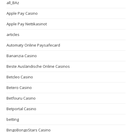
all_BAz
Apple Pay Casino
Apple Pay Nettikasinot
articles
Automaty Online Paysafecard
Bananzia Casino
Beste Ausländische Online Casinos
Betcleo Casino
Betero Casino
Betfouru Casino
Betportal Casino
betting
BingoBongoStars Casino