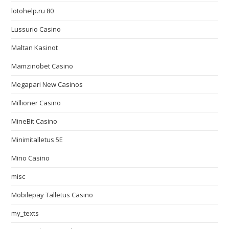
lotohelp.ru 80
Lussurio Casino
Maltan Kasinot
Mamzinobet Casino
Megapari New Casinos
Millioner Casino
MineBit Casino
Minimitalletus 5E
Mino Casino
misc
Mobilepay Talletus Casino
my_texts