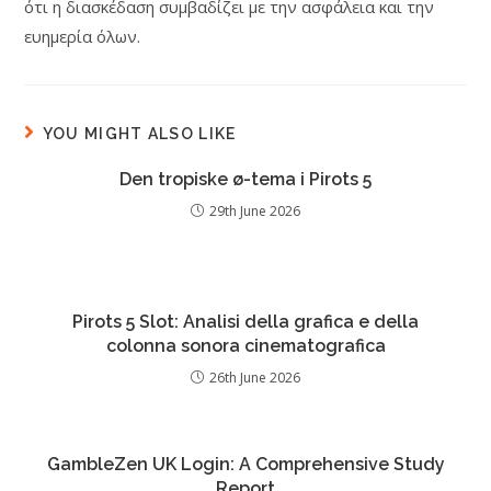
ότι η διασκέδαση συμβαδίζει με την ασφάλεια και την
ευημερία όλων.
YOU MIGHT ALSO LIKE
Den tropiske ø-tema i Pirots 5
29th June 2026
Pirots 5 Slot: Analisi della grafica e della
colonna sonora cinematografica
26th June 2026
GambleZen UK Login: A Comprehensive Study
Report