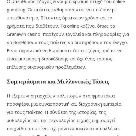
Ο υπεύθυνος τζόγος είναι μια κρίσιμη πτυχή του online
gambling. Οι παίκτες ενθαρρύνονται να παίζουν με
υπευθυνότητα, θέτοντας όρια στον χρόνο και τα
χρήματα που διαθέτουν. Τα online καζίνο, όπως το
Granawin casino, παρέχουν εργαλεία και πληροφορίες για
να βοηθήσουν τους παίκτες να διατηρήσουν τον έλεγχο.
Είναι σημαντικό να θυμόμαστε ότι ο τζόγος πρέπει να
είναι μια μορφή διασκέδασης και όχι ένας τρόπος
επίλυσης οικονομικών προβλημάτων.
Συμπεράσματα και Μελλοντικές Τάσεις
Η εξερεύνηση αρχαίων πολιτισμών στα φρουτάκια
προσφέρει μια συναρπαστική και διαχρονική εμπειρία
για τους παίκτες. Η σύνδεση της ιστορίας, της
μυθολογίας και της τεχνολογίας αιχμής δημιουργεί
παιχνίδια που είναι όχι μόνο διασκεδαστικά αλλά και