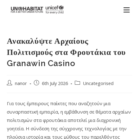
Ανακαλύψτε Αρχαίους
Πολιτισμούς στα Φρουτάκια του
Granawin Casino
nanor
6th July 2026
Uncategorised
Για τους έμπειρους παίκτες που αναζητούν μια
συναρπαστική εμπειρία, η εμβάθυνση σε θέματα αρχαίων
πολιτισμών στα φρουτάκια αποτελεί μια διαχρονική
γοητεία. Η σύνδεση της σύγχρονης τεχνολογίας με την
πλούσια ιστορία και τους μύθους του παρελθόντος