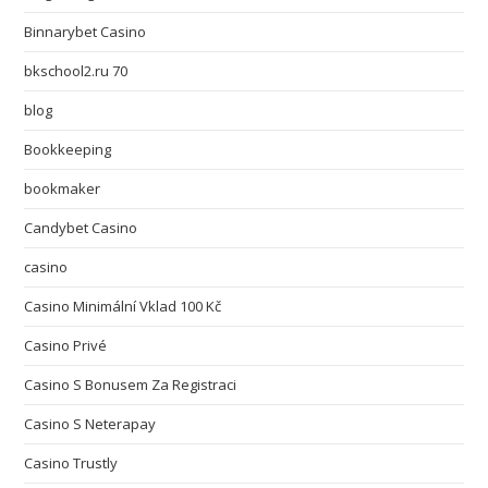
Binnarybet Casino
bkschool2.ru 70
blog
Bookkeeping
bookmaker
Candybet Casino
casino
Casino Minimální Vklad 100 Kč
Casino Privé
Casino S Bonusem Za Registraci
Casino S Neterapay
Casino Trustly