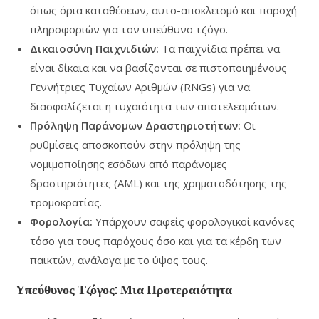
όπως όρια καταθέσεων, αυτο-αποκλεισμό και παροχή
πληροφοριών για τον υπεύθυνο τζόγο.
Δικαιοσύνη Παιχνιδιών:
Τα παιχνίδια πρέπει να
είναι δίκαια και να βασίζονται σε πιστοποιημένους
Γεννήτριες Τυχαίων Αριθμών (RNGs) για να
διασφαλίζεται η τυχαιότητα των αποτελεσμάτων.
Πρόληψη Παράνομων Δραστηριοτήτων:
Οι
ρυθμίσεις αποσκοπούν στην πρόληψη της
νομιμοποίησης εσόδων από παράνομες
δραστηριότητες (AML) και της χρηματοδότησης της
τρομοκρατίας.
Φορολογία:
Υπάρχουν σαφείς φορολογικοί κανόνες
τόσο για τους παρόχους όσο και για τα κέρδη των
παικτών, ανάλογα με το ύψος τους.
Υπεύθυνος Τζόγος: Μια Προτεραιότητα