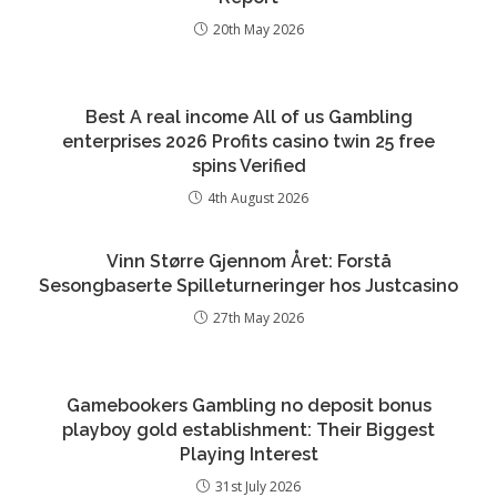
20th May 2026
Best A real income All of us Gambling
enterprises 2026 Profits casino twin 25 free
spins Verified
4th August 2026
Vinn Større Gjennom Året: Forstå
Sesongbaserte Spilleturneringer hos Justcasino
27th May 2026
Gamebookers Gambling no deposit bonus
playboy gold establishment: Their Biggest
Playing Interest
31st July 2026