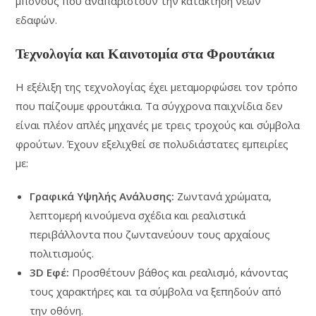
μπόνους που αναπαριστούν την κατάκτηση νέων
εδαφών.
Τεχνολογία και Καινοτομία στα Φρουτάκια
Η εξέλιξη της τεχνολογίας έχει μεταμορφώσει τον τρόπο
που παίζουμε φρουτάκια. Τα σύγχρονα παιχνίδια δεν
είναι πλέον απλές μηχανές με τρεις τροχούς και σύμβολα
φρούτων. Έχουν εξελιχθεί σε πολυδιάστατες εμπειρίες
με:
Γραφικά Υψηλής Ανάλυσης:
Ζωντανά χρώματα,
λεπτομερή κινούμενα σχέδια και ρεαλιστικά
περιβάλλοντα που ζωντανεύουν τους αρχαίους
πολιτισμούς.
3D Εφέ:
Προσθέτουν βάθος και ρεαλισμό, κάνοντας
τους χαρακτήρες και τα σύμβολα να ξεπηδούν από
την οθόνη.