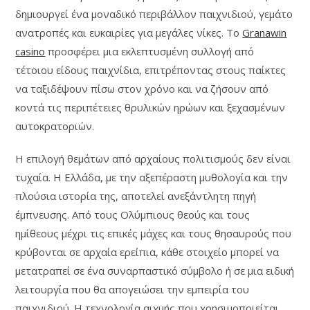
δημιουργεί ένα μοναδικό περιβάλλον παιχνιδιού, γεμάτο
ανατροπές και ευκαιρίες για μεγάλες νίκες. Το
Granawin
casino
προσφέρει μια εκλεπτυσμένη συλλογή από
τέτοιου είδους παιχνίδια, επιτρέποντας στους παίκτες
να ταξιδέψουν πίσω στον χρόνο και να ζήσουν από
κοντά τις περιπέτειες θρυλικών ηρώων και ξεχασμένων
αυτοκρατοριών.
Η επιλογή θεμάτων από αρχαίους πολιτισμούς δεν είναι
τυχαία. Η Ελλάδα, με την αξεπέραστη μυθολογία και την
πλούσια ιστορία της, αποτελεί ανεξάντλητη πηγή
έμπνευσης. Από τους Ολύμπιους θεούς και τους
ημίθεους μέχρι τις επικές μάχες και τους θησαυρούς που
κρύβονται σε αρχαία ερείπια, κάθε στοιχείο μπορεί να
μετατραπεί σε ένα συναρπαστικό σύμβολο ή σε μια ειδική
λειτουργία που θα απογειώσει την εμπειρία του
παιχνιδιού. Η τεχνολογία αιχμής που χρησιμοποιείται