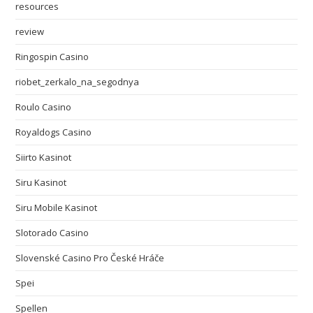
resources
review
Ringospin Casino
riobet_zerkalo_na_segodnya
Roulo Casino
Royaldogs Casino
Siirto Kasinot
Siru Kasinot
Siru Mobile Kasinot
Slotorado Casino
Slovenské Casino Pro České Hráče
Spei
Spellen