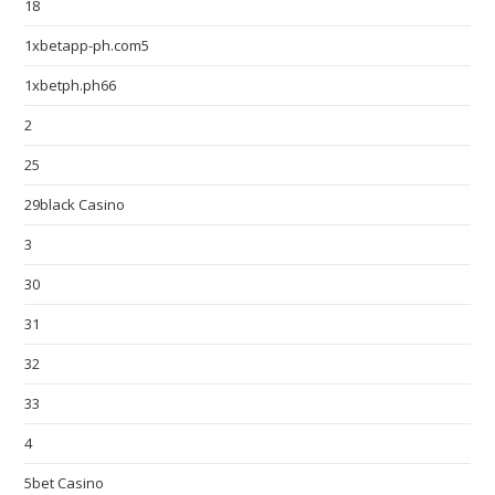
18
1xbetapp-ph.com5
1xbetph.ph66
2
25
29black Casino
3
30
31
32
33
4
5bet Casino