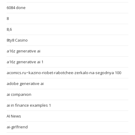
6084 done
8
8,6
8ty8 Casino
a16z generative ai
a16z generative ai 1
acomics.ru~kazino-riobet-rabotchee-zerkalo-na-segodnya 100
adobe generative ai
ai companion
ai in finance examples 1
AI News
ai-girlfriend