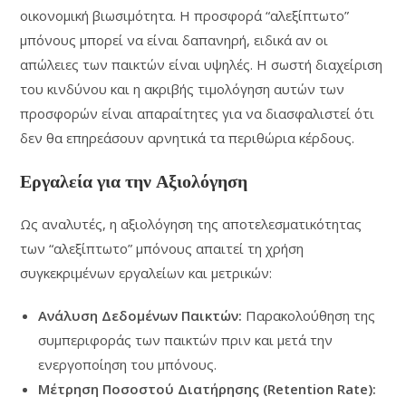
οικονομική βιωσιμότητα. Η προσφορά “αλεξίπτωτο”
μπόνους μπορεί να είναι δαπανηρή, ειδικά αν οι
απώλειες των παικτών είναι υψηλές. Η σωστή διαχείριση
του κινδύνου και η ακριβής τιμολόγηση αυτών των
προσφορών είναι απαραίτητες για να διασφαλιστεί ότι
δεν θα επηρεάσουν αρνητικά τα περιθώρια κέρδους.
Εργαλεία για την Αξιολόγηση
Ως αναλυτές, η αξιολόγηση της αποτελεσματικότητας
των “αλεξίπτωτο” μπόνους απαιτεί τη χρήση
συγκεκριμένων εργαλείων και μετρικών:
Ανάλυση Δεδομένων Παικτών:
Παρακολούθηση της
συμπεριφοράς των παικτών πριν και μετά την
ενεργοποίηση του μπόνους.
Μέτρηση Ποσοστού Διατήρησης (Retention Rate):