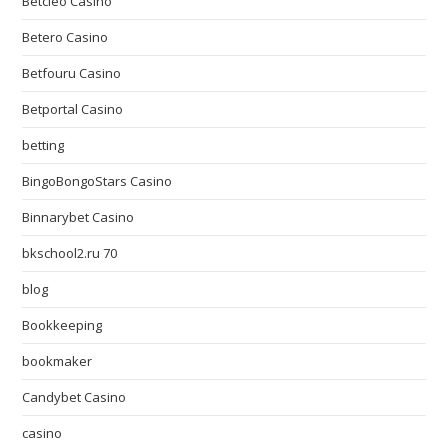
Betcleo Casino
Betero Casino
Betfouru Casino
Betportal Casino
betting
BingoBongoStars Casino
Binnarybet Casino
bkschool2.ru 70
blog
Bookkeeping
bookmaker
Candybet Casino
casino