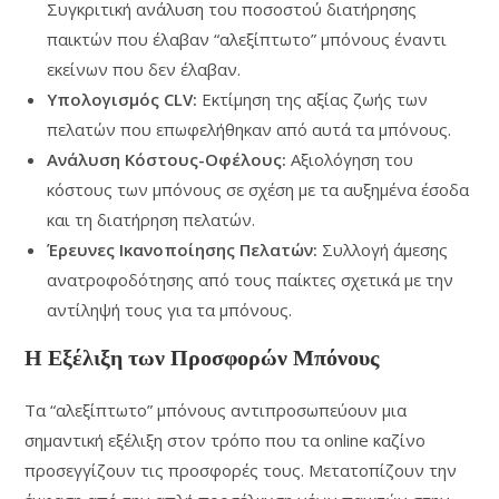
Συγκριτική ανάλυση του ποσοστού διατήρησης
παικτών που έλαβαν “αλεξίπτωτο” μπόνους έναντι
εκείνων που δεν έλαβαν.
Υπολογισμός CLV:
Εκτίμηση της αξίας ζωής των
πελατών που επωφελήθηκαν από αυτά τα μπόνους.
Ανάλυση Κόστους-Οφέλους:
Αξιολόγηση του
κόστους των μπόνους σε σχέση με τα αυξημένα έσοδα
και τη διατήρηση πελατών.
Έρευνες Ικανοποίησης Πελατών:
Συλλογή άμεσης
ανατροφοδότησης από τους παίκτες σχετικά με την
αντίληψή τους για τα μπόνους.
Η Εξέλιξη των Προσφορών Μπόνους
Τα “αλεξίπτωτο” μπόνους αντιπροσωπεύουν μια
σημαντική εξέλιξη στον τρόπο που τα online καζίνο
προσεγγίζουν τις προσφορές τους. Μετατοπίζουν την