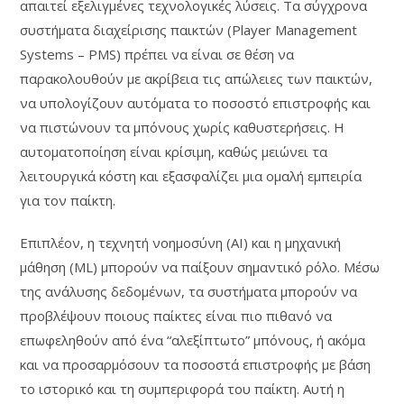
απαιτεί εξελιγμένες τεχνολογικές λύσεις. Τα σύγχρονα
συστήματα διαχείρισης παικτών (Player Management
Systems – PMS) πρέπει να είναι σε θέση να
παρακολουθούν με ακρίβεια τις απώλειες των παικτών,
να υπολογίζουν αυτόματα το ποσοστό επιστροφής και
να πιστώνουν τα μπόνους χωρίς καθυστερήσεις. Η
αυτοματοποίηση είναι κρίσιμη, καθώς μειώνει τα
λειτουργικά κόστη και εξασφαλίζει μια ομαλή εμπειρία
για τον παίκτη.
Επιπλέον, η τεχνητή νοημοσύνη (AI) και η μηχανική
μάθηση (ML) μπορούν να παίξουν σημαντικό ρόλο. Μέσω
της ανάλυσης δεδομένων, τα συστήματα μπορούν να
προβλέψουν ποιους παίκτες είναι πιο πιθανό να
επωφεληθούν από ένα “αλεξίπτωτο” μπόνους, ή ακόμα
και να προσαρμόσουν τα ποσοστά επιστροφής με βάση
το ιστορικό και τη συμπεριφορά του παίκτη. Αυτή η