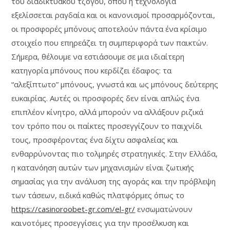
του διαδικτυακού τζόγου, όπου η τεχνολογία
εξελίσσεται ραγδαία και οι κανονισμοί προσαρμόζονται,
οι προσφορές μπόνους αποτελούν πάντα ένα κρίσιμο
στοιχείο που επηρεάζει τη συμπεριφορά των παικτών.
Σήμερα, θέλουμε να εστιάσουμε σε μια ιδιαίτερη
κατηγορία μπόνους που κερδίζει έδαφος: τα
“αλεξίπτωτο” μπόνους, γνωστά και ως μπόνους δεύτερης
ευκαιρίας. Αυτές οι προσφορές δεν είναι απλώς ένα
επιπλέον κίνητρο, αλλά μπορούν να αλλάξουν ριζικά
τον τρόπο που οι παίκτες προσεγγίζουν το παιχνίδι
τους, προσφέροντας ένα δίχτυ ασφαλείας και
ενθαρρύνοντας πιο τολμηρές στρατηγικές. Στην Ελλάδα,
η κατανόηση αυτών των μηχανισμών είναι ζωτικής
σημασίας για την ανάλυση της αγοράς και την πρόβλεψη
των τάσεων, ειδικά καθώς πλατφόρμες όπως το
https://casinoroobet-gr.com/el-gr/
ενσωματώνουν
καινοτόμες προσεγγίσεις για την προσέλκυση και