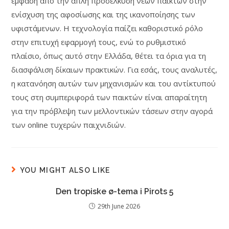
έμφαση από την απλή προσέλκυση νέων παικτών στην
ενίσχυση της αφοσίωσης και της ικανοποίησης των
υφιστάμενων. Η τεχνολογία παίζει καθοριστικό ρόλο
στην επιτυχή εφαρμογή τους, ενώ το ρυθμιστικό
πλαίσιο, όπως αυτό στην Ελλάδα, θέτει τα όρια για τη
διασφάλιση δίκαιων πρακτικών. Για εσάς, τους αναλυτές,
η κατανόηση αυτών των μηχανισμών και του αντίκτυπού
τους στη συμπεριφορά των παικτών είναι απαραίτητη
για την πρόβλεψη των μελλοντικών τάσεων στην αγορά
των online τυχερών παιχνιδιών.
YOU MIGHT ALSO LIKE
Den tropiske ø-tema i Pirots 5
29th June 2026