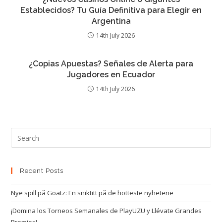
Establecidos? Tu Guía Definitiva para Elegir en
Argentina
14th July 2026
¿Copias Apuestas? Señales de Alerta para
Jugadores en Ecuador
14th July 2026
Recent Posts
Nye spill på Goatz: En sniktitt på de hotteste nyhetene
¡Domina los Torneos Semanales de PlayUZU y Llévate Grandes