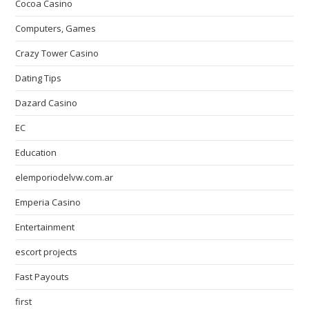
Cocoa Casino
Computers, Games
Crazy Tower Сasino
Dating Tips
Dazard Casino
EC
Education
elemporiodelvw.com.ar
Emperia Casino
Entertainment
escort projects
Fast Payouts
first