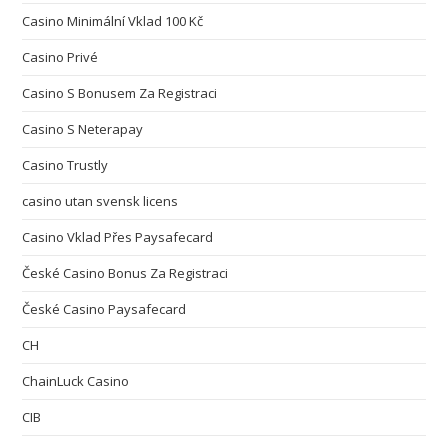
Casino Minimální Vklad 100 Kč
Casino Privé
Casino S Bonusem Za Registraci
Casino S Neterapay
Casino Trustly
casino utan svensk licens
Casino Vklad Přes Paysafecard
České Casino Bonus Za Registraci
České Casino Paysafecard
CH
ChainLuck Casino
CIB