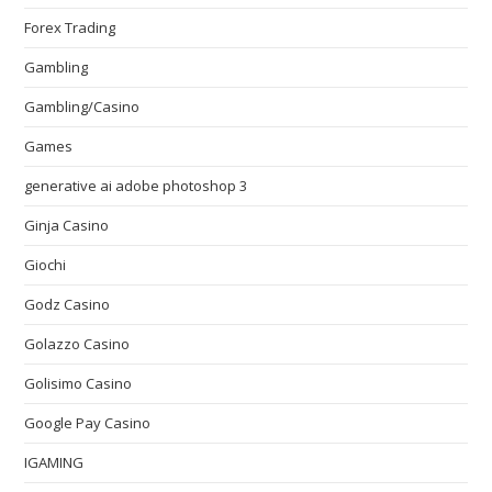
Forex Trading
Gambling
Gambling/Casino
Games
generative ai adobe photoshop 3
Ginja Casino
Giochi
Godz Casino
Golazzo Casino
Golisimo Casino
Google Pay Casino
IGAMING