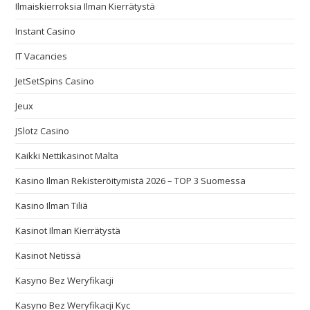
Ilmaiskierroksia Ilman Kierrätystä
Instant Casino
IT Vacancies
JetSetSpins Casino
Jeux
JSlotz Casino
Kaikki Nettikasinot Malta
Kasino Ilman Rekisteröitymistä 2026 – TOP 3 Suomessa
Kasino Ilman Tiliä
Kasinot Ilman Kierrätystä
Kasinot Netissä
Kasyno Bez Weryfikacji
Kasyno Bez Weryfikacji Kyc