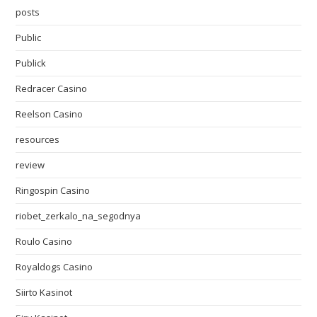
posts
Public
Publick
Redracer Casino
Reelson Casino
resources
review
Ringospin Casino
riobet_zerkalo_na_segodnya
Roulo Casino
Royaldogs Casino
Siirto Kasinot