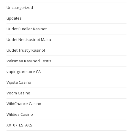
Uncategorized
updates
Uudet Euteller Kasinot
Uudet Nettikasinot Malta
Uudet Trustly Kasinot
Välismaa Kasiinod Eestis
vapingcartstore CA
Vipsta Casino
Voom Casino
WildChance Casino
Wildies Casino
XX_07_ES_AKS