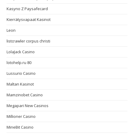
Kasyno Z Paysafecard
Kierrätysvapaat Kasinot
Leon
listcrawler corpus christi
LolaJack Casino
lotohelp.ru 80
Lussurio Casino
Maltan Kasinot
Mamzinobet Casino
Megapari New Casinos
Millioner Casino
MineBit Casino