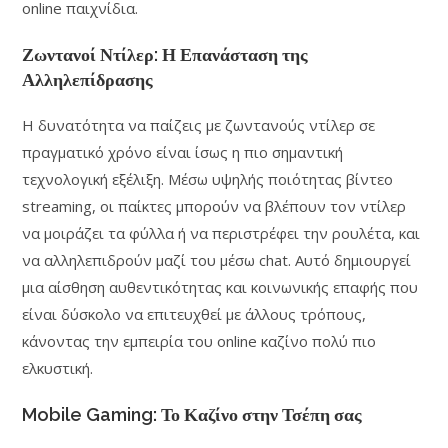
online παιχνίδια.
Ζωντανοί Ντίλερ: Η Επανάσταση της
Αλληλεπίδρασης
Η δυνατότητα να παίζεις με ζωντανούς ντίλερ σε
πραγματικό χρόνο είναι ίσως η πιο σημαντική
τεχνολογική εξέλιξη. Μέσω υψηλής ποιότητας βίντεο
streaming, οι παίκτες μπορούν να βλέπουν τον ντίλερ
να μοιράζει τα φύλλα ή να περιστρέφει την ρουλέτα, και
να αλληλεπιδρούν μαζί του μέσω chat. Αυτό δημιουργεί
μια αίσθηση αυθεντικότητας και κοινωνικής επαφής που
είναι δύσκολο να επιτευχθεί με άλλους τρόπους,
κάνοντας την εμπειρία του online καζίνο πολύ πιο
ελκυστική.
Mobile Gaming: Το Καζίνο στην Τσέπη σας