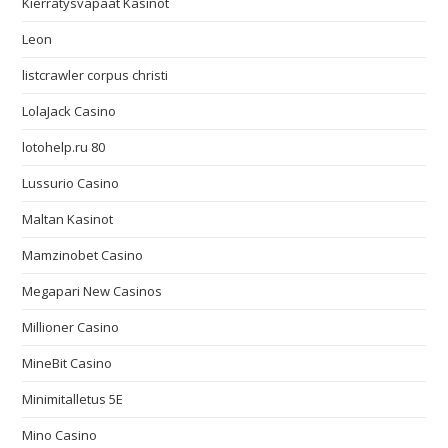
Kierrätysvapaat Kasinot
Leon
listcrawler corpus christi
LolaJack Casino
lotohelp.ru 80
Lussurio Casino
Maltan Kasinot
Mamzinobet Casino
Megapari New Casinos
Millioner Casino
MineBit Casino
Minimitalletus 5E
Mino Casino