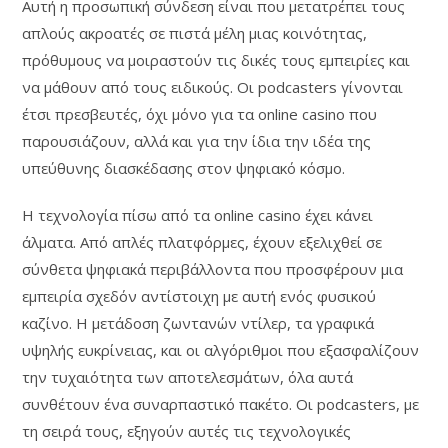
Αυτή η προσωπική σύνδεση είναι που μετατρέπει τους
απλούς ακροατές σε πιστά μέλη μιας κοινότητας,
πρόθυμους να μοιραστούν τις δικές τους εμπειρίες και
να μάθουν από τους ειδικούς. Οι podcasters γίνονται
έτσι πρεσβευτές, όχι μόνο για τα online casino που
παρουσιάζουν, αλλά και για την ίδια την ιδέα της
υπεύθυνης διασκέδασης στον ψηφιακό κόσμο.
Η τεχνολογία πίσω από τα online casino έχει κάνει
άλματα. Από απλές πλατφόρμες, έχουν εξελιχθεί σε
σύνθετα ψηφιακά περιβάλλοντα που προσφέρουν μια
εμπειρία σχεδόν αντίστοιχη με αυτή ενός φυσικού
καζίνο. Η μετάδοση ζωντανών ντίλερ, τα γραφικά
υψηλής ευκρίνειας, και οι αλγόριθμοι που εξασφαλίζουν
την τυχαιότητα των αποτελεσμάτων, όλα αυτά
συνθέτουν ένα συναρπαστικό πακέτο. Οι podcasters, με
τη σειρά τους, εξηγούν αυτές τις τεχνολογικές