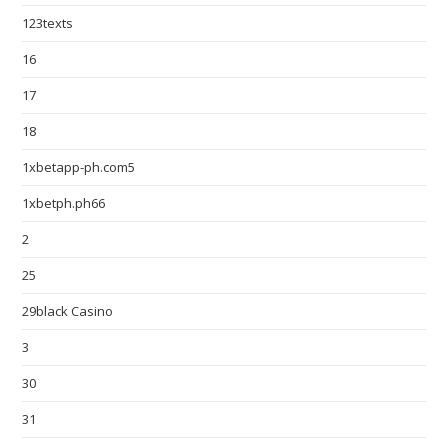
123texts
16
17
18
1xbetapp-ph.com5
1xbetph.ph66
2
25
29black Casino
3
30
31