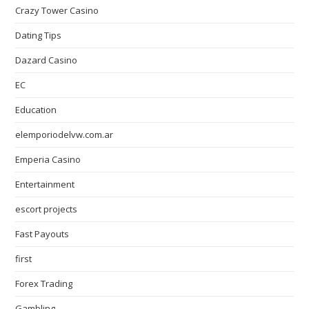
Crazy Tower Сasino
Dating Tips
Dazard Casino
EC
Education
elemporiodelvw.com.ar
Emperia Casino
Entertainment
escort projects
Fast Payouts
first
Forex Trading
Gambling