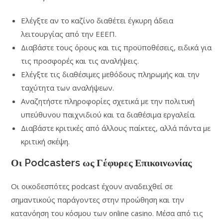
Ελέγξτε αν το καζίνο διαθέτει έγκυρη άδεια
λειτουργίας από την ΕΕΕΠ.
Διαβάστε τους όρους και τις προϋποθέσεις, ειδικά για
τις προσφορές και τις αναλήψεις.
Ελέγξτε τις διαθέσιμες μεθόδους πληρωμής και την
ταχύτητα των αναλήψεων.
Αναζητήστε πληροφορίες σχετικά με την πολιτική
υπεύθυνου παιχνιδιού και τα διαθέσιμα εργαλεία.
Διαβάστε κριτικές από άλλους παίκτες, αλλά πάντα με
κριτική σκέψη.
Οι Podcasters ως Γέφυρες Επικοινωνίας
Οι οικοδεσπότες podcast έχουν αναδειχθεί σε
σημαντικούς παράγοντες στην προώθηση και την
κατανόηση του κόσμου των online casino. Μέσα από τις