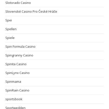
Slotorado Casino
Slovenské Casino Pro České Hráče
Spei
Spellen
Spiele
Spin Formula Casino
Spingranny Casino
Spinita Casino
SpinLynx Casino
Spinmama
SpinRain Casino
sportsbook
Sportwedden