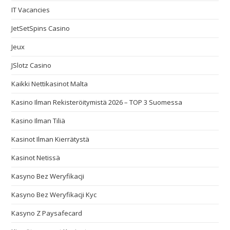
IT Vacancies
JetSetSpins Casino
Jeux
JSlotz Casino
Kaikki Nettikasinot Malta
Kasino Ilman Rekisteröitymistä 2026 – TOP 3 Suomessa
Kasino Ilman Tiliä
Kasinot Ilman Kierrätystä
Kasinot Netissä
Kasyno Bez Weryfikacji
Kasyno Bez Weryfikacji Kyc
Kasyno Z Paysafecard