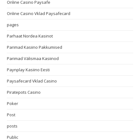
Online Casino Paysafe
Online Casino Vklad Paysafecard
pages
Parhaat Nordea Kasinot
Parimad Kasiino Pakkumised
Parimad Välismaa Kasiinod
Paynplay Kasiino Eesti
Paysafecard Vklad Casino
Piratepots Casino
Poker
Post
posts
Public