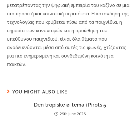
μετατρέποντας την ψηφιακή εμπειρία του καζίνο σε μια
πιο προσιτή και κοινοτική περιπέτεια. Η κατανόηση της
τεχνολογίας που κρύβεται πίσω από τα παιχνίδια, η
σημασία των κανονισμών και η προώθηση του
υπεύθυνου παιχνιδιού, είναι όλα θέματα που
αναδεικνύονται μέσα από αυτές τις φωνές, χτίζοντας
μια πιο ενημερωμένη και συνδεδεμένη κοινότητα
παικτών.
YOU MIGHT ALSO LIKE
Den tropiske ø-tema i Pirots 5
29th June 2026