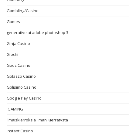
Gambling/Casino
Games
generative ai adobe photoshop 3
Ginja Casino
Giochi
Godz Casino
Golazzo Casino
Golisimo Casino
Google Pay Casino
IGAMING
Ilmaiskierroksia Ilman Kierrätystä
Instant Casino