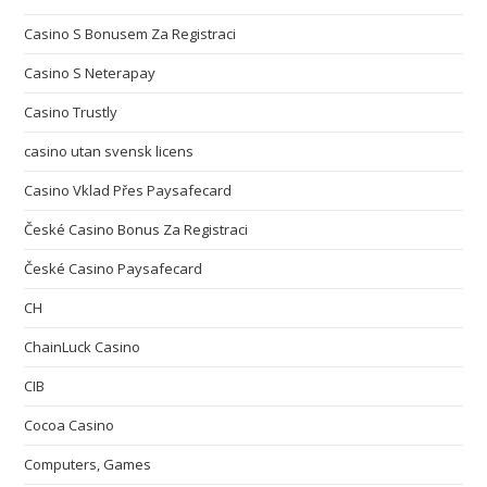
Casino S Bonusem Za Registraci
Casino S Neterapay
Casino Trustly
casino utan svensk licens
Casino Vklad Přes Paysafecard
České Casino Bonus Za Registraci
České Casino Paysafecard
CH
ChainLuck Casino
CIB
Cocoa Casino
Computers, Games