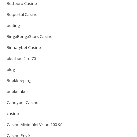
Betfouru Casino
Betportal Casino
betting
BingoBongoStars Casino
Binnarybet Casino
bkschool2.ru 70
blog
Bookkeeping
bookmaker
Candybet Casino
casino
Casino Minimální Vklad 100 Kč
Casino Privé