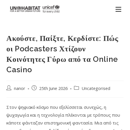
Ακούστε, Παίξτε, Κερδίστε: Πώς
οι Podcasters Χτίζουν
Κοινότητες Γύρω από τα Online
Casino
nanor
25th June 2026
Uncategorised
Στον ψηφιακό κόσμο που εξελίσσεται συνεχώς, η
ψυχαγωγία και η τεχνολογία πλέκονται με τρόπους που
κάποτε φάνταζαν επιστημονική φαντασία. Μια από τις