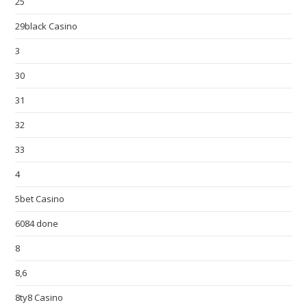
25
29black Casino
3
30
31
32
33
4
5bet Casino
6084 done
8
8,6
8ty8 Casino