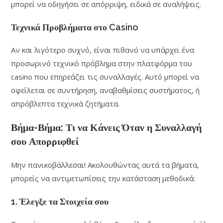
μπορεί να οδηγήσει σε απόρριψη, ειδικά σε αναλήψεις.
Τεχνικά Προβλήματα στο Casino
Αν και λιγότερο συχνό, είναι πιθανό να υπάρχει ένα
προσωρινό τεχνικό πρόβλημα στην πλατφόρμα του
casino που επηρεάζει τις συναλλαγές. Αυτό μπορεί να
οφείλεται σε συντήρηση, αναβαθμίσεις συστήματος, ή
απρόβλεπτα τεχνικά ζητήματα.
Βήμα-Βήμα: Τι να Κάνεις Όταν η Συναλλαγή
σου Απορριφθεί
Μην πανικοβάλλεσαι! Ακολουθώντας αυτά τα βήματα,
μπορείς να αντιμετωπίσεις την κατάσταση μεθοδικά:
1. Έλεγξε τα Στοιχεία σου