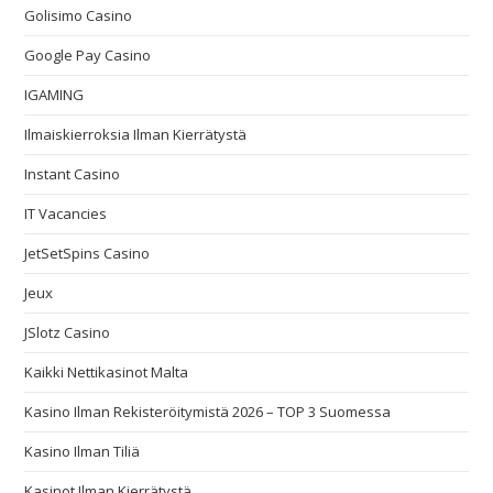
Golisimo Casino
Google Pay Casino
IGAMING
Ilmaiskierroksia Ilman Kierrätystä
Instant Casino
IT Vacancies
JetSetSpins Casino
Jeux
JSlotz Casino
Kaikki Nettikasinot Malta
Kasino Ilman Rekisteröitymistä 2026 – TOP 3 Suomessa
Kasino Ilman Tiliä
Kasinot Ilman Kierrätystä