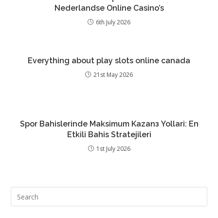
Nederlandse Online Casino’s
6th July 2026
Everything about play slots online canada
21st May 2026
Spor Bahislerinde Maksimum Kazanз Yollari: En
Etkili Bahis Stratejileri
1st July 2026