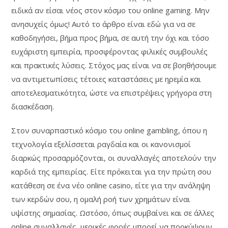
ειδικά αν είσαι νέος στον κόσμο του online gaming. Μην
ανησυχείς όμως! Αυτό το άρθρο είναι εδώ για να σε
καθοδηγήσει, βήμα προς βήμα, σε αυτή την όχι και τόσο
ευχάριστη εμπειρία, προσφέροντας φιλικές συμβουλές
και πρακτικές λύσεις. Στόχος μας είναι να σε βοηθήσουμε
να αντιμετωπίσεις τέτοιες καταστάσεις με ηρεμία και
αποτελεσματικότητα, ώστε να επιστρέψεις γρήγορα στη
διασκέδαση.
Στον συναρπαστικό κόσμο του online gambling, όπου η
τεχνολογία εξελίσσεται ραγδαία και οι κανονισμοί
διαρκώς προσαρμόζονται, οι συναλλαγές αποτελούν την
καρδιά της εμπειρίας. Είτε πρόκειται για την πρώτη σου
κατάθεση σε ένα νέο online casino, είτε για την ανάληψη
των κερδών σου, η ομαλή ροή των χρημάτων είναι
υψίστης σημασίας. Ωστόσο, όπως συμβαίνει και σε άλλες
online συναλλαγές, μερικές φορές μπορεί να προκύψουν