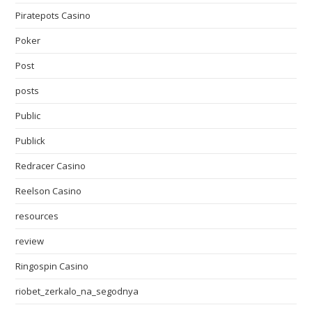
Piratepots Casino
Poker
Post
posts
Public
Publick
Redracer Casino
Reelson Casino
resources
review
Ringospin Casino
riobet_zerkalo_na_segodnya