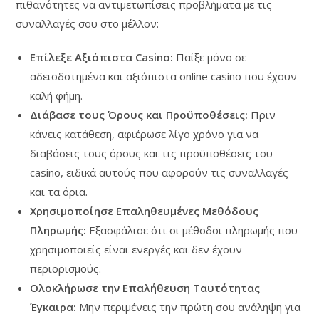
πιθανότητες να αντιμετωπίσεις προβλήματα με τις
συναλλαγές σου στο μέλλον:
Επίλεξε Αξιόπιστα Casino:
Παίξε μόνο σε
αδειοδοτημένα και αξιόπιστα online casino που έχουν
καλή φήμη.
Διάβασε τους Όρους και Προϋποθέσεις:
Πριν
κάνεις κατάθεση, αφιέρωσε λίγο χρόνο για να
διαβάσεις τους όρους και τις προϋποθέσεις του
casino, ειδικά αυτούς που αφορούν τις συναλλαγές
και τα όρια.
Χρησιμοποίησε Επαληθευμένες Μεθόδους
Πληρωμής:
Εξασφάλισε ότι οι μέθοδοι πληρωμής που
χρησιμοποιείς είναι ενεργές και δεν έχουν
περιορισμούς.
Ολοκλήρωσε την Επαλήθευση Ταυτότητας
Έγκαιρα:
Μην περιμένεις την πρώτη σου ανάληψη για