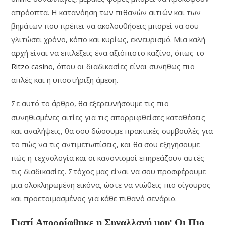
απρόοπτα. Η κατανόηση των πιθανών αιτιών και των
βημάτων που πρέπει να ακολουθήσεις μπορεί να σου
γλιτώσει χρόνο, κόπο και κυρίως, εκνευρισμό. Μια καλή
αρχή είναι να επιλέξεις ένα αξιόπιστο καζίνο, όπως το
Ritzo casino
, όπου οι διαδικασίες είναι συνήθως πιο
απλές και η υποστήριξη άμεση.
Σε αυτό το άρθρο, θα εξερευνήσουμε τις πιο
συνηθισμένες αιτίες για τις απορριφθείσες καταθέσεις
και αναλήψεις, θα σου δώσουμε πρακτικές συμβουλές για
το πώς να τις αντιμετωπίσεις, και θα σου εξηγήσουμε
πώς η τεχνολογία και οι κανονισμοί επηρεάζουν αυτές
τις διαδικασίες. Στόχος μας είναι να σου προσφέρουμε
μια ολοκληρωμένη εικόνα, ώστε να νιώθεις πιο σίγουρος
και προετοιμασμένος για κάθε πιθανό σενάριο.
Γιατί Απορρίφθηκε η Συναλλαγή μου; Οι Πιο