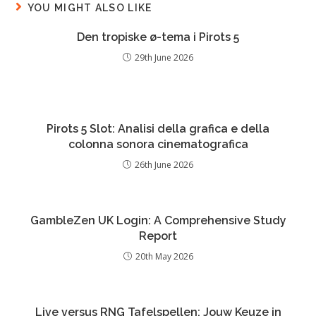
YOU MIGHT ALSO LIKE
Den tropiske ø-tema i Pirots 5
29th June 2026
Pirots 5 Slot: Analisi della grafica e della
colonna sonora cinematografica
26th June 2026
GambleZen UK Login: A Comprehensive Study
Report
20th May 2026
Live versus RNG Tafelspellen: Jouw Keuze in