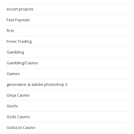
escort projects
Fast Payouts
first
Forex Trading
Gambling
Gambling/Casino
Games
generative ai adobe photoshop 3
Ginja Casino
Giochi
Godz Casino
Golazzo Casino