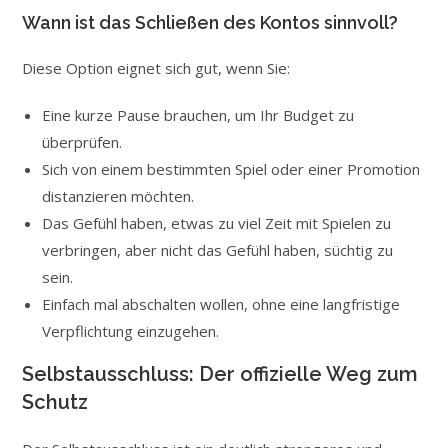
Wann ist das Schließen des Kontos sinnvoll?
Diese Option eignet sich gut, wenn Sie:
Eine kurze Pause brauchen, um Ihr Budget zu
überprüfen.
Sich von einem bestimmten Spiel oder einer Promotion
distanzieren möchten.
Das Gefühl haben, etwas zu viel Zeit mit Spielen zu
verbringen, aber nicht das Gefühl haben, süchtig zu
sein.
Einfach mal abschalten wollen, ohne eine langfristige
Verpflichtung einzugehen.
Selbstausschluss: Der offizielle Weg zum
Schutz