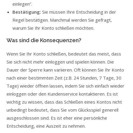
einlegen”.
Bestätigung:
Sie müssen Ihre Entscheidung in der
Regel bestätigen. Manchmal werden Sie gefragt,
warum Sie Ihr Konto schließen möchten.
Was sind die Konsequenzen?
Wenn Sie Ihr Konto schließen, bedeutet das meist, dass
Sie sich nicht mehr einloggen und spielen können. Die
Dauer der Sperre kann variieren. Oft können Sie Ihr Konto
nach einer bestimmten Zeit (z.B. 24 Stunden, 7 Tage, 30
Tage) wieder öffnen lassen, indem Sie sich einfach wieder
einloggen oder den Kundenservice kontaktieren. Es ist
wichtig zu wissen, dass das Schließen eines Kontos nicht
unbedingt bedeutet, dass Sie vom Glücksspiel generell
ausgeschlossen sind. Es ist eher eine persönliche
Entscheidung, eine Auszeit zu nehmen.