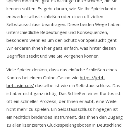
spielen möchten, gibt es wichtige Unterschiede, die Sie
kennen sollten. Es geht darum, wie Sie Ihr Spielerkonto
entweder selbst schließen oder einen offiziellen
Selbstausschluss beantragen. Diese beiden Wege haben
unterschiedliche Bedeutungen und Konsequenzen,
besonders wenn es um den Schutz vor Spielsucht geht.
Wir erklären Ihnen hier ganz einfach, was hinter diesen
Begriffen steckt und wie Sie vorgehen können.
Viele Spieler denken, dass das einfache Schließen eines
Kontos bei einem Online-Casino wie
https://jet4-
betcasino.de/
dasselbe ist wie ein Selbstausschluss. Das
ist aber nicht ganz richtig. Das Schließen eines Kontos ist
oft ein schneller Prozess, der Ihnen erlaubt, eine Weile
nicht mehr zu spielen. Ein Selbstausschluss hingegen ist
ein rechtlich bindendes Instrument, das Ihnen den Zugang
zu allen lizenzierten Glücksspielangeboten in Deutschland