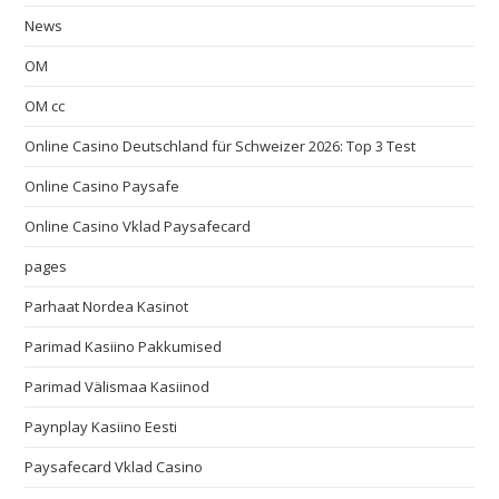
News
OM
OM cc
Online Casino Deutschland für Schweizer 2026: Top 3 Test
Online Casino Paysafe
Online Casino Vklad Paysafecard
pages
Parhaat Nordea Kasinot
Parimad Kasiino Pakkumised
Parimad Välismaa Kasiinod
Paynplay Kasiino Eesti
Paysafecard Vklad Casino