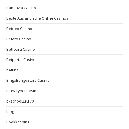
Bananzia Casino
Beste Ausländische Online Casinos
Betcleo Casino
Betero Casino
Betfouru Casino
Betportal Casino
betting
BingoBongoStars Casino
Binnarybet Casino
bkschool2.ru 70
blog
Bookkeeping