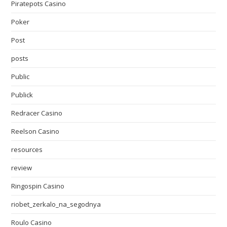
Piratepots Casino
Poker
Post
posts
Public
Publick
Redracer Casino
Reelson Casino
resources
review
Ringospin Casino
riobet_zerkalo_na_segodnya
Roulo Casino