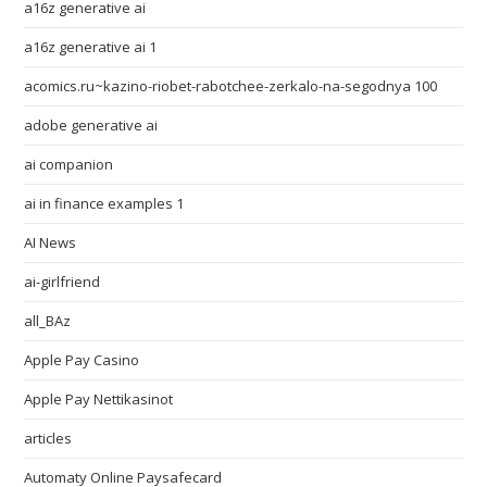
a16z generative ai
a16z generative ai 1
acomics.ru~kazino-riobet-rabotchee-zerkalo-na-segodnya 100
adobe generative ai
ai companion
ai in finance examples 1
AI News
ai-girlfriend
all_BAz
Apple Pay Casino
Apple Pay Nettikasinot
articles
Automaty Online Paysafecard