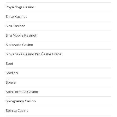
Royaldogs Casino
Siirto Kasinot
Siru Kasinot
Siru Mobile Kasinot
Slotorado Casino
Slovenské Casino Pro České Hráče
Spei
Spellen
Spiele
Spin Formula Casino
Spingranny Casino
Spinita Casino