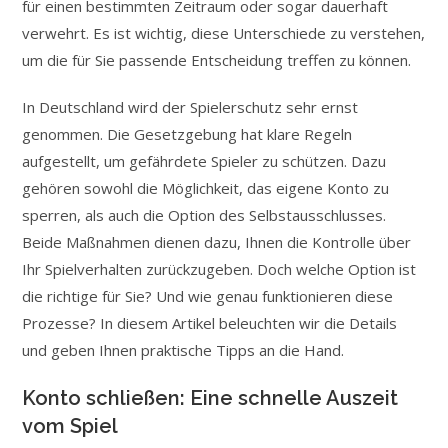
für einen bestimmten Zeitraum oder sogar dauerhaft
verwehrt. Es ist wichtig, diese Unterschiede zu verstehen,
um die für Sie passende Entscheidung treffen zu können.
In Deutschland wird der Spielerschutz sehr ernst
genommen. Die Gesetzgebung hat klare Regeln
aufgestellt, um gefährdete Spieler zu schützen. Dazu
gehören sowohl die Möglichkeit, das eigene Konto zu
sperren, als auch die Option des Selbstausschlusses.
Beide Maßnahmen dienen dazu, Ihnen die Kontrolle über
Ihr Spielverhalten zurückzugeben. Doch welche Option ist
die richtige für Sie? Und wie genau funktionieren diese
Prozesse? In diesem Artikel beleuchten wir die Details
und geben Ihnen praktische Tipps an die Hand.
Konto schließen: Eine schnelle Auszeit
vom Spiel