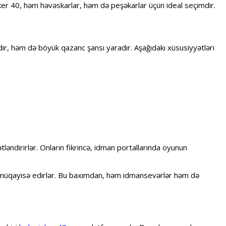
Joker 40, həm həvəskarlar, həm də peşəkarlar üçün ideal seçimdir.
adır, həm də böyük qazanc şansı yaradır. Aşağıdakı xüsusiyyətləri
ləndirirlər. Onların fikrincə, idman portallarında oyunun
ni müqayisə edirlər. Bu baxımdan, həm idmansevərlər həm də