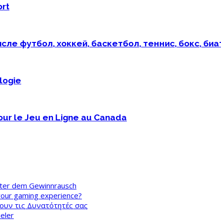
rt
исле футбол, хоккей, баскетбол, теннис, бокс, би
logie
our le Jeu en Ligne au Canada
inter dem Gewinnrausch
your gaming experience?
ουν τις Δυνατότητές σας
eler