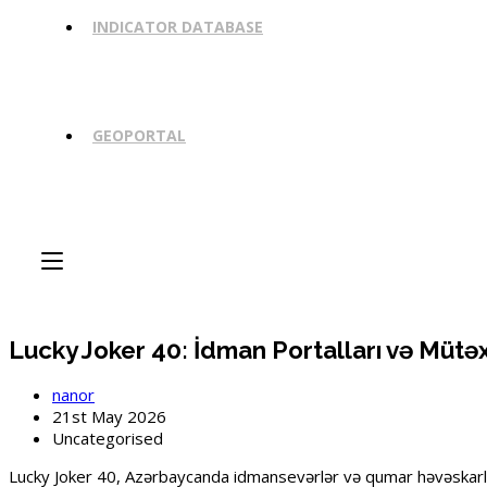
INDICATOR DATABASE
GEOPORTAL
Lucky Joker 40: İdman Portalları və Müt
nanor
21st May 2026
Uncategorised
Lucky Joker 40, Azərbaycanda idmansevərlər və qumar həvəskarları 