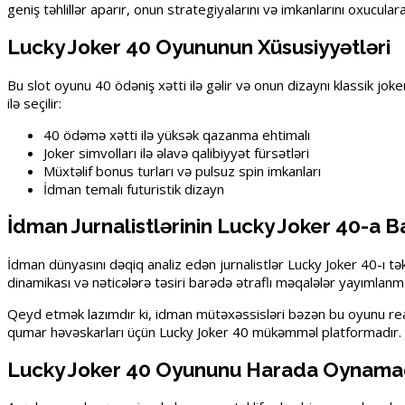
geniş təhlillər aparır, onun strategiyalarını və imkanlarını oxucu
Lucky Joker 40 Oyununun Xüsusiyyətləri
Bu slot oyunu 40 ödəniş xətti ilə gəlir və onun dizaynı klassik jok
ilə seçilir:
40 ödəmə xətti ilə yüksək qazanma ehtimalı
Joker simvolları ilə əlavə qalibiyyət fürsətləri
Müxtəlif bonus turları və pulsuz spin imkanları
İdman temalı futuristik dizayn
İdman Jurnalistlərinin Lucky Joker 40-a Ba
İdman dünyasını dəqiq analiz edən jurnalistlər Lucky Joker 40-ı tə
dinamikası və nəticələrə təsiri barədə ətraflı məqalələr yayımlanma
Qeyd etmək lazımdır ki, idman mütəxəssisləri bəzən bu oyunu real
qumar həvəskarları üçün Lucky Joker 40 mükəmməl platformadır.
Lucky Joker 40 Oyununu Harada Oynama