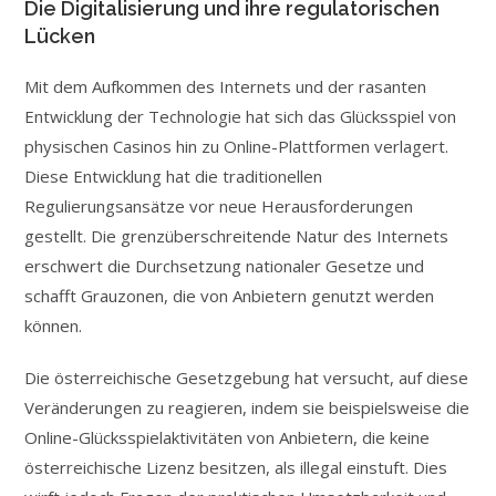
Die Digitalisierung und ihre regulatorischen
Lücken
Mit dem Aufkommen des Internets und der rasanten
Entwicklung der Technologie hat sich das Glücksspiel von
physischen Casinos hin zu Online-Plattformen verlagert.
Diese Entwicklung hat die traditionellen
Regulierungsansätze vor neue Herausforderungen
gestellt. Die grenzüberschreitende Natur des Internets
erschwert die Durchsetzung nationaler Gesetze und
schafft Grauzonen, die von Anbietern genutzt werden
können.
Die österreichische Gesetzgebung hat versucht, auf diese
Veränderungen zu reagieren, indem sie beispielsweise die
Online-Glücksspielaktivitäten von Anbietern, die keine
österreichische Lizenz besitzen, als illegal einstuft. Dies