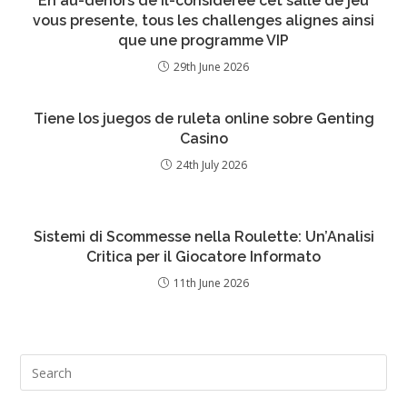
En au-dehors de il-consideree cet salle de jeu
vous presente, tous les challenges alignes ainsi
que une programme VIP
29th June 2026
Tiene los juegos de ruleta online sobre Genting
Casino
24th July 2026
Sistemi di Scommesse nella Roulette: Un’Analisi
Critica per il Giocatore Informato
11th June 2026