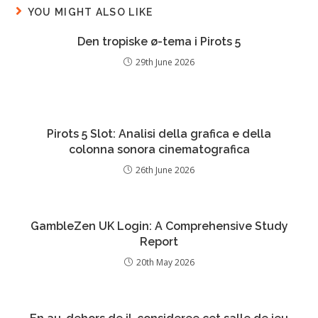
YOU MIGHT ALSO LIKE
Den tropiske ø-tema i Pirots 5
29th June 2026
Pirots 5 Slot: Analisi della grafica e della
colonna sonora cinematografica
26th June 2026
GambleZen UK Login: A Comprehensive Study
Report
20th May 2026