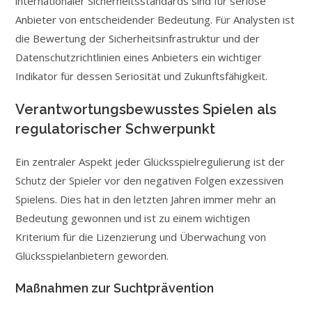
internationaler Sicherheitsstandards sind für seriöse
Anbieter von entscheidender Bedeutung. Für Analysten ist
die Bewertung der Sicherheitsinfrastruktur und der
Datenschutzrichtlinien eines Anbieters ein wichtiger
Indikator für dessen Seriosität und Zukunftsfähigkeit.
Verantwortungsbewusstes Spielen als
regulatorischer Schwerpunkt
Ein zentraler Aspekt jeder Glücksspielregulierung ist der
Schutz der Spieler vor den negativen Folgen exzessiven
Spielens. Dies hat in den letzten Jahren immer mehr an
Bedeutung gewonnen und ist zu einem wichtigen
Kriterium für die Lizenzierung und Überwachung von
Glücksspielanbietern geworden.
Maßnahmen zur Suchtprävention