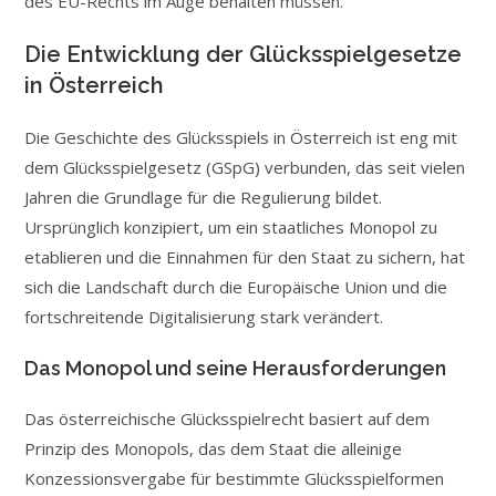
des EU-Rechts im Auge behalten müssen.
Die Entwicklung der Glücksspielgesetze
in Österreich
Die Geschichte des Glücksspiels in Österreich ist eng mit
dem Glücksspielgesetz (GSpG) verbunden, das seit vielen
Jahren die Grundlage für die Regulierung bildet.
Ursprünglich konzipiert, um ein staatliches Monopol zu
etablieren und die Einnahmen für den Staat zu sichern, hat
sich die Landschaft durch die Europäische Union und die
fortschreitende Digitalisierung stark verändert.
Das Monopol und seine Herausforderungen
Das österreichische Glücksspielrecht basiert auf dem
Prinzip des Monopols, das dem Staat die alleinige
Konzessionsvergabe für bestimmte Glücksspielformen