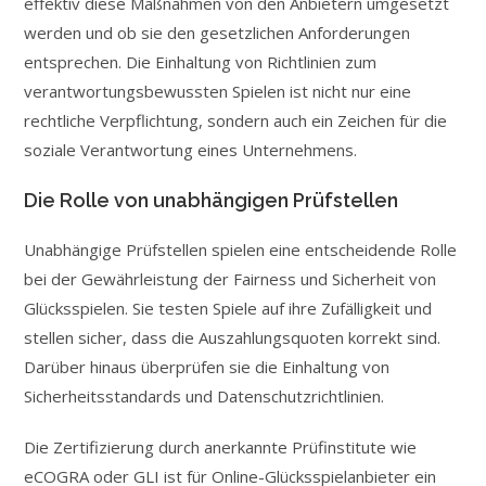
effektiv diese Maßnahmen von den Anbietern umgesetzt
werden und ob sie den gesetzlichen Anforderungen
entsprechen. Die Einhaltung von Richtlinien zum
verantwortungsbewussten Spielen ist nicht nur eine
rechtliche Verpflichtung, sondern auch ein Zeichen für die
soziale Verantwortung eines Unternehmens.
Die Rolle von unabhängigen Prüfstellen
Unabhängige Prüfstellen spielen eine entscheidende Rolle
bei der Gewährleistung der Fairness und Sicherheit von
Glücksspielen. Sie testen Spiele auf ihre Zufälligkeit und
stellen sicher, dass die Auszahlungsquoten korrekt sind.
Darüber hinaus überprüfen sie die Einhaltung von
Sicherheitsstandards und Datenschutzrichtlinien.
Die Zertifizierung durch anerkannte Prüfinstitute wie
eCOGRA oder GLI ist für Online-Glücksspielanbieter ein