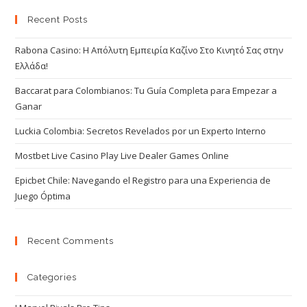
Recent Posts
Rabona Casino: Η Απόλυτη Εμπειρία Καζίνο Στο Κινητό Σας στην
Ελλάδα!
Baccarat para Colombianos: Tu Guía Completa para Empezar a
Ganar
Luckia Colombia: Secretos Revelados por un Experto Interno
Mostbet Live Casino Play Live Dealer Games Online
Epicbet Chile: Navegando el Registro para una Experiencia de
Juego Óptima
Recent Comments
Categories