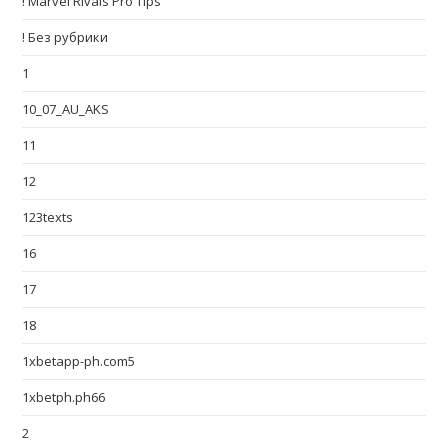
! Marvel Rivals Pro Tips
! Без рубрики
1
10_07_AU_AKS
11
12
123texts
16
17
18
1xbetapp-ph.com5
1xbetph.ph66
2