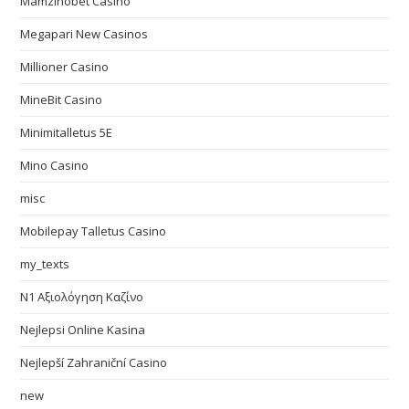
Mamzinobet Casino
Megapari New Casinos
Millioner Casino
MineBit Casino
Minimitalletus 5E
Mino Casino
misc
Mobilepay Talletus Casino
my_texts
N1 Αξιολόγηση Καζίνο
Nejlepsi Online Kasina
Nejlepší Zahraniční Casino
new