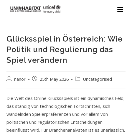
Glücksspiel in Österreich: Wie
Politik und Regulierung das
Spiel verändern
nanor
25th May 2026
Uncategorised
Die Welt des Online-Glücksspiels ist ein dynamisches Feld,
das ständig von technologischen Fortschritten, sich
wandelnden Spielerpräferenzen und vor allem von
politischen und regulatorischen Entscheidungen
beeinflusst wird. Für Branchenanalysten ist es unerlässlich,