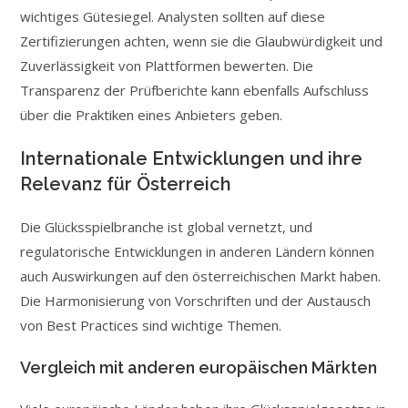
wichtiges Gütesiegel. Analysten sollten auf diese
Zertifizierungen achten, wenn sie die Glaubwürdigkeit und
Zuverlässigkeit von Plattformen bewerten. Die
Transparenz der Prüfberichte kann ebenfalls Aufschluss
über die Praktiken eines Anbieters geben.
Internationale Entwicklungen und ihre
Relevanz für Österreich
Die Glücksspielbranche ist global vernetzt, und
regulatorische Entwicklungen in anderen Ländern können
auch Auswirkungen auf den österreichischen Markt haben.
Die Harmonisierung von Vorschriften und der Austausch
von Best Practices sind wichtige Themen.
Vergleich mit anderen europäischen Märkten