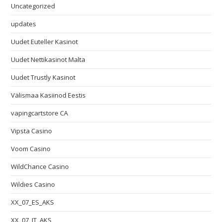
Uncategorized
updates
Uudet Euteller Kasinot
Uudet Nettikasinot Malta
Uudet Trustly Kasinot
Välismaa Kasiinod Eestis
vapingcartstore CA
Vipsta Casino
Voom Casino
WildChance Casino
Wildies Casino
XX_07_ES_AKS
XX_07_IT_AKS