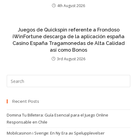
4th August 2026
Juegos de Quickspin referente a Frondoso
iWinFortune descarga de la aplicación españa
Casino España Tragamonedas de Alta Calidad
así­ como Bonos
3rd August 2026
Recent Posts
Domina Tu Billetera: Guía Esencial para el Juego Online
Responsable en Chile
Mobilcasinon i Sverige: En Ny Era av Spelupplevelser