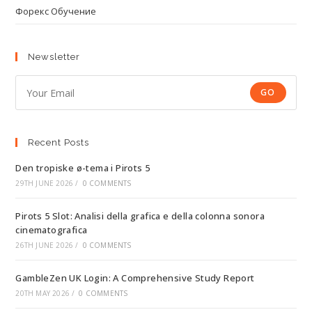
Форекс Обучение
Newsletter
GO
Recent Posts
Den tropiske ø-tema i Pirots 5
29TH JUNE 2026
/
0 COMMENTS
Pirots 5 Slot: Analisi della grafica e della colonna sonora
cinematografica
26TH JUNE 2026
/
0 COMMENTS
GambleZen UK Login: A Comprehensive Study Report
20TH MAY 2026
/
0 COMMENTS