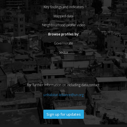
Key findings and indicators
Mapped data
Neighbourhood profile video
Browse profiles by:
Governorate
Sector
For further information on including data,contact:
unhabitat-lebanon@un.org
Sign up for updates