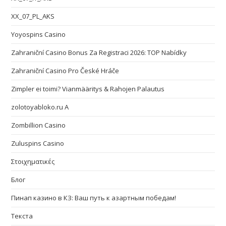
XX_07_PL_AKS
Yoyospins Casino
Zahraniční Casino Bonus Za Registraci 2026: TOP Nabídky
Zahraniční Casino Pro České Hráče
Zimpler ei toimi? Vianmääritys & Rahojen Palautus
zolotoyabloko.ru A
Zombillion Casino
Zuluspins Casino
Στοιχηματικές
Блог
Пинап казино в КЗ: Ваш путь к азартным победам!
Текста