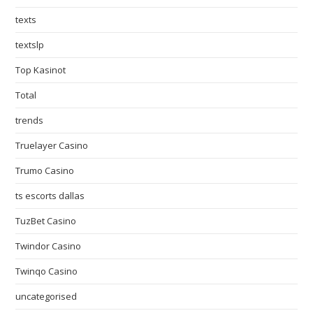
texts
textslp
Top Kasinot
Total
trends
Truelayer Casino
Trumo Casino
ts escorts dallas
TuzBet Casino
Twindor Casino
Twinqo Casino
uncategorised