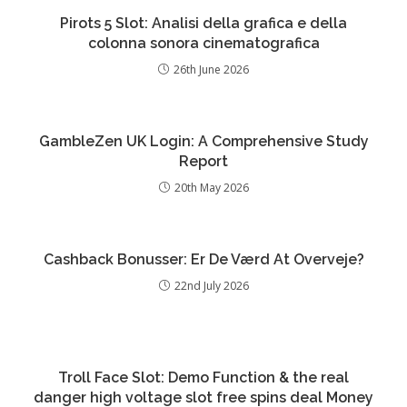
Pirots 5 Slot: Analisi della grafica e della
colonna sonora cinematografica
26th June 2026
GambleZen UK Login: A Comprehensive Study
Report
20th May 2026
Cashback Bonusser: Er De Værd At Overveje?
22nd July 2026
Troll Face Slot: Demo Function & the real
danger high voltage slot free spins deal Money