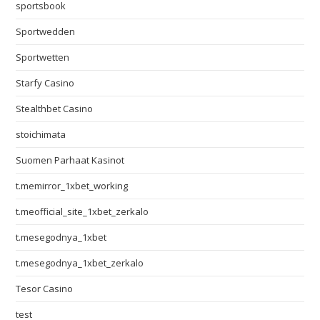
sportsbook
Sportwedden
Sportwetten
Starfy Casino
Stealthbet Casino
stoichimata
Suomen Parhaat Kasinot
t.memirror_1xbet_working
t.meofficial_site_1xbet_zerkalo
t.mesegodnya_1xbet
t.mesegodnya_1xbet_zerkalo
Tesor Casino
test