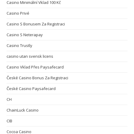
Casino Minimální Vklad 100 Kč
Casino Privé
Casino S Bonusem Za Registraci
Casino S Neterapay
Casino Trustly
casino utan svensk licens
Casino Vklad Přes Paysafecard
České Casino Bonus Za Registraci
České Casino Paysafecard
CH
ChainLuck Casino
CIB
Cocoa Casino