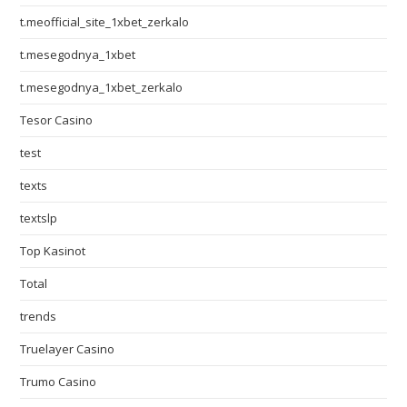
t.meofficial_site_1xbet_zerkalo
t.mesegodnya_1xbet
t.mesegodnya_1xbet_zerkalo
Tesor Casino
test
texts
textslp
Top Kasinot
Total
trends
Truelayer Casino
Trumo Casino