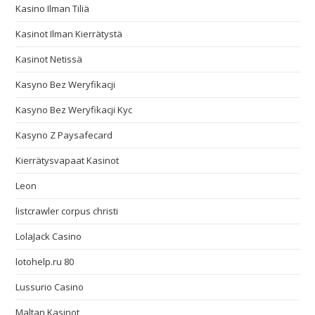
Kasino Ilman Tiliä
Kasinot Ilman Kierrätystä
Kasinot Netissä
Kasyno Bez Weryfikacji
Kasyno Bez Weryfikacji Kyc
Kasyno Z Paysafecard
Kierrätysvapaat Kasinot
Leon
listcrawler corpus christi
LolaJack Casino
lotohelp.ru 80
Lussurio Casino
Maltan Kasinot