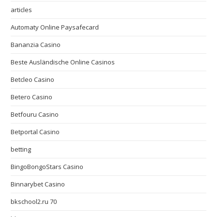
articles
Automaty Online Paysafecard
Bananzia Casino
Beste Ausländische Online Casinos
Betcleo Casino
Betero Casino
Betfouru Casino
Betportal Casino
betting
BingoBongoStars Casino
Binnarybet Casino
bkschool2.ru 70