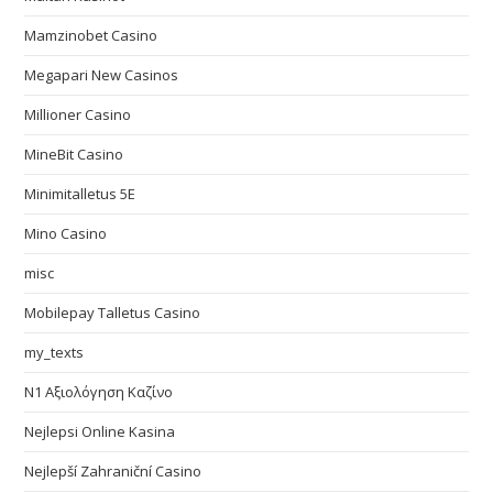
Mamzinobet Casino
Megapari New Casinos
Millioner Casino
MineBit Casino
Minimitalletus 5E
Mino Casino
misc
Mobilepay Talletus Casino
my_texts
N1 Αξιολόγηση Καζίνο
Nejlepsi Online Kasina
Nejlepší Zahraniční Casino