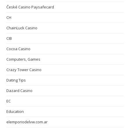
České Casino Paysafecard
CH
ChainLuck Casino
CIB
Cocoa Casino
Computers, Games
Crazy Tower Сasino
Dating Tips
Dazard Casino
EC
Education
elemporiodelvw.com.ar