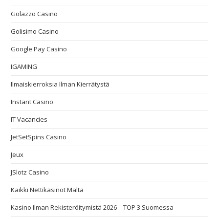
Golazzo Casino
Golisimo Casino
Google Pay Casino
IGAMING
Ilmaiskierroksia Ilman Kierrätystä
Instant Casino
IT Vacancies
JetSetSpins Casino
Jeux
JSlotz Casino
Kaikki Nettikasinot Malta
Kasino Ilman Rekisteröitymistä 2026 – TOP 3 Suomessa