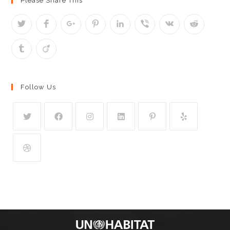
Please Share This
Follow Us