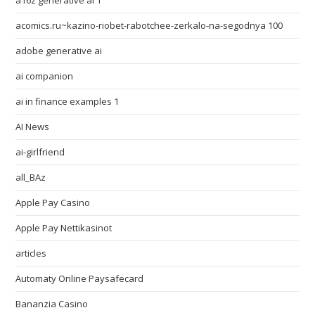
a16z generative ai 1
acomics.ru~kazino-riobet-rabotchee-zerkalo-na-segodnya 100
adobe generative ai
ai companion
ai in finance examples 1
AI News
ai-girlfriend
all_BAz
Apple Pay Casino
Apple Pay Nettikasinot
articles
Automaty Online Paysafecard
Bananzia Casino