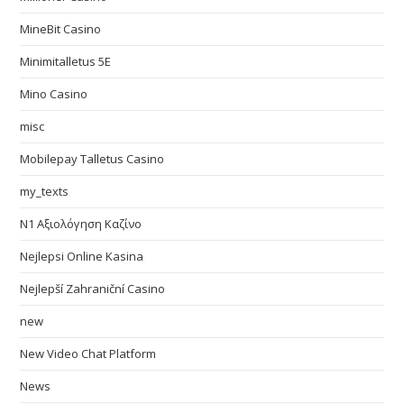
MineBit Casino
Minimitalletus 5E
Mino Casino
misc
Mobilepay Talletus Casino
my_texts
N1 Αξιολόγηση Καζίνο
Nejlepsi Online Kasina
Nejlepší Zahraniční Casino
new
New Video Chat Platform
News