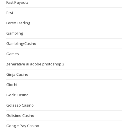
Fast Payouts
first
Forex Trading
Gambling
Gambling/Casino
Games
generative ai adobe photoshop 3
Ginja Casino
Giochi
Godz Casino
Golazzo Casino
Golisimo Casino
Google Pay Casino