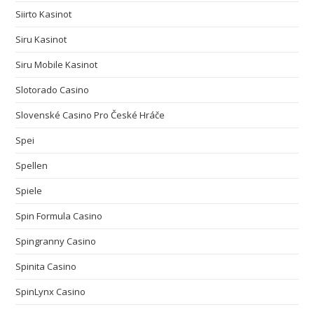
Siirto Kasinot
Siru Kasinot
Siru Mobile Kasinot
Slotorado Casino
Slovenské Casino Pro České Hráče
Spei
Spellen
Spiele
Spin Formula Casino
Spingranny Casino
Spinita Casino
SpinLynx Casino