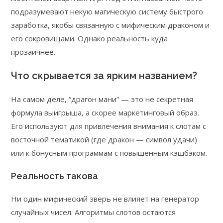
подразумевают некую магическую систему быстрого
заработка, якобы связанную с мифическим драконом и
его сокровищами. Однако реальность куда
прозаичнее.
Что скрывается за ярким названием?
На самом деле, “драгон мани” — это не секретная
формула выигрыша, а скорее маркетинговый образ.
Его используют для привлечения внимания к слотам с
восточной тематикой (где дракон — символ удачи)
или к бонусным программам с повышенным кэшбэком.
Реальность такова
Ни один мифический зверь не влияет на генератор
случайных чисел. Алгоритмы слотов остаются