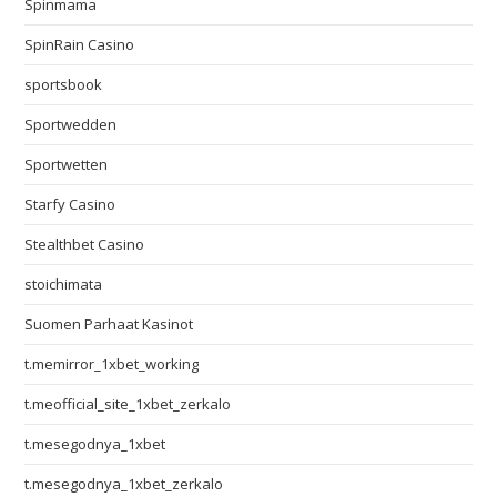
Spinmama
SpinRain Casino
sportsbook
Sportwedden
Sportwetten
Starfy Casino
Stealthbet Casino
stoichimata
Suomen Parhaat Kasinot
t.memirror_1xbet_working
t.meofficial_site_1xbet_zerkalo
t.mesegodnya_1xbet
t.mesegodnya_1xbet_zerkalo