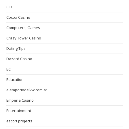
CIB
Cocoa Casino
Computers, Games
Crazy Tower Сasino
Dating Tips
Dazard Casino
EC
Education
elemporiodelvw.com.ar
Emperia Casino
Entertainment
escort projects