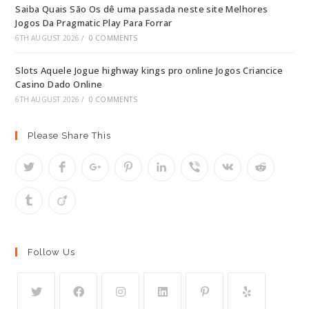
Saiba Quais São Os dê uma passada neste site Melhores
Jogos Da Pragmatic Play Para Forrar
6TH AUGUST 2026
/
0 COMMENTS
Slots Aquele Jogue highway kings pro online Jogos Criancice
Casino Dado Online
6TH AUGUST 2026
/
0 COMMENTS
Please Share This
Follow Us