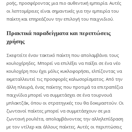
ροής, προσφέροντας μια πιο αυθεντική εμπειρία. Αυτές
οι λεπτομέρειες είναι σημαντικές για την εμπειρία του
παίκτη και επηρεάζουν την επιλογή του παιχνιδιού.
Πρακτικά παραδείγματα και περιπτώσεις
χρήσης
Σκεφτείτε έναν τακτικό παίκτη που απολαμβάνει τους
κουλοχέρηδες. Μπορεί να επιλέξει να παίξει σε ένα νέο
κουλοχέρη που έχει μόλις κυκλοφορήσει, ελπίζοντας να
εκμεταλλευτεί τις προσφορές καλωσορίσματος. Από την
άλλη πλευρά, ένας παίκτης που προτιμά τα επιτραπέζια
παιχνίδια μπορεί να συμμετάσχει σε ένα τουρνουά
μπλακτζάκ, όπου οι στρατηγικές του θα δοκιμαστούν. Οι
ζωντανοί παίκτες μπορεί να συμμετάσχουν σε μια
ζωντανή ρουλέτα, απολαμβάνοντας την αλληλεπίδραση
με τον ντίλερ και άλλους παίκτες. Αυτές οι περιπτώσεις