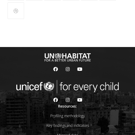
Resources:
Profiling methodology
Key findings and indicators