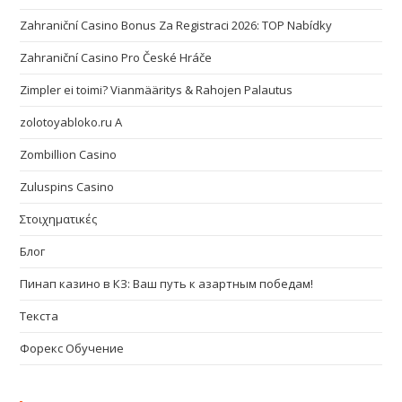
Zahraniční Casino Bonus Za Registraci 2026: TOP Nabídky
Zahraniční Casino Pro České Hráče
Zimpler ei toimi? Vianmääritys & Rahojen Palautus
zolotoyabloko.ru A
Zombillion Casino
Zuluspins Casino
Στοιχηματικές
Блог
Пинап казино в КЗ: Ваш путь к азартным победам!
Текста
Форекс Обучение