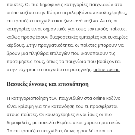
παίκτες. Οι πιο δημοφιλείς κατηγορίες παιχνιδιών στα
online καζίνο στην Κύπρο περιλαμβάνουν κουλοχέρηδες,
επιτραπέζια παιχνίδια και ζωντανά καζίνο. Αυτές οι
κατηγορίες είναι σημαντικές για τους τακτικούς παίκτες,
καθώς προσφέρουν διαφορετικές εμπειρίες και ευκαιρίες
κέρδους. Στην πραγματικότητα, οι παίκτες μπορούν να
βρουν μια πληθώρα επιλογών που ικανοποιούν τις
προτιμήσεις τους, όπως τα παιχνίδια που βασίζονται
στην τύχη και τα παιχνίδια στρατηγικής.
online casino
Βασικές έννοιες και επισκόπηση
Η κατηγοριοποίηση των παιχνιδιών στα online καζίνο
είναι κρίσιμη για την κατανόηση του τι προσφέρεται
στους παίκτες. Οι κουλοχέρηδες είναι ίσως οι πιο
δημοφιλείς, με ποικιλία θεμάτων και χαρακτηριστικών.
Τα επιτραπέζια παιχνίδια, όπως η ρουλέτα και το