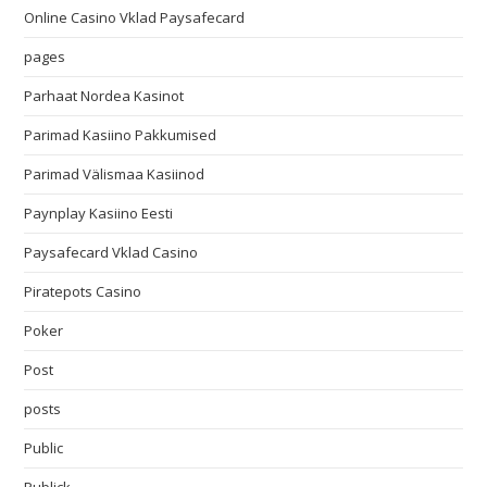
Online Casino Vklad Paysafecard
pages
Parhaat Nordea Kasinot
Parimad Kasiino Pakkumised
Parimad Välismaa Kasiinod
Paynplay Kasiino Eesti
Paysafecard Vklad Casino
Piratepots Casino
Poker
Post
posts
Public