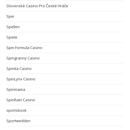
Slovenské Casino Pro České Hráče
Spei
Spellen
Spiele
Spin Formula Casino
Spingranny Casino
Spinita Casino
SpinLynx Casino
Spinmama
SpinRain Casino
sportsbook
Sportwedden