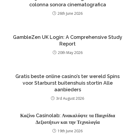
colonna sonora cinematografica
26th June 2026
GambleZen UK Login: A Comprehensive Study
Report
20th May 2026
Gratis beste online casino’s ter wereld Spins
voor Starburst buitenshuis stortin Alle
aanbieders
3rd August 2026
Καζίνο Casinolab: Ανακαλύψτε τα Παιχνίδια
Δεξιοτήτων και την Τεχνολογία
19th June 2026