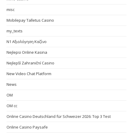
misc
Mobilepay Talletus Casino
my_texts
N1 Αξιολόγηση Καζίνο
Nejlepsi Online Kasina
Nejlepší Zahraniční Casino
New Video Chat Platform
News
OM
OM cc
Online Casino Deutschland für Schweizer 2026: Top 3 Test
Online Casino Paysafe