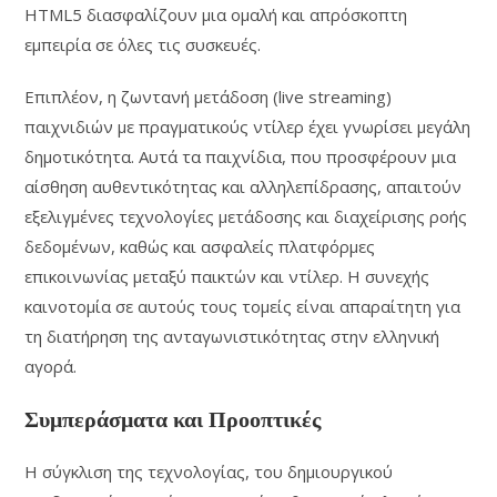
HTML5 διασφαλίζουν μια ομαλή και απρόσκοπτη
εμπειρία σε όλες τις συσκευές.
Επιπλέον, η ζωντανή μετάδοση (live streaming)
παιχνιδιών με πραγματικούς ντίλερ έχει γνωρίσει μεγάλη
δημοτικότητα. Αυτά τα παιχνίδια, που προσφέρουν μια
αίσθηση αυθεντικότητας και αλληλεπίδρασης, απαιτούν
εξελιγμένες τεχνολογίες μετάδοσης και διαχείρισης ροής
δεδομένων, καθώς και ασφαλείς πλατφόρμες
επικοινωνίας μεταξύ παικτών και ντίλερ. Η συνεχής
καινοτομία σε αυτούς τους τομείς είναι απαραίτητη για
τη διατήρηση της ανταγωνιστικότητας στην ελληνική
αγορά.
Συμπεράσματα και Προοπτικές
Η σύγκλιση της τεχνολογίας, του δημιουργικού