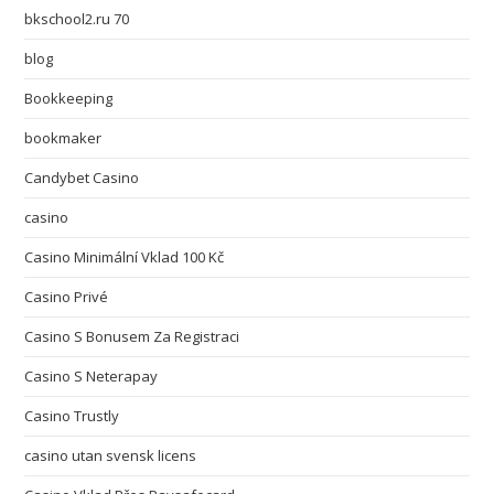
bkschool2.ru 70
blog
Bookkeeping
bookmaker
Candybet Casino
casino
Casino Minimální Vklad 100 Kč
Casino Privé
Casino S Bonusem Za Registraci
Casino S Neterapay
Casino Trustly
casino utan svensk licens