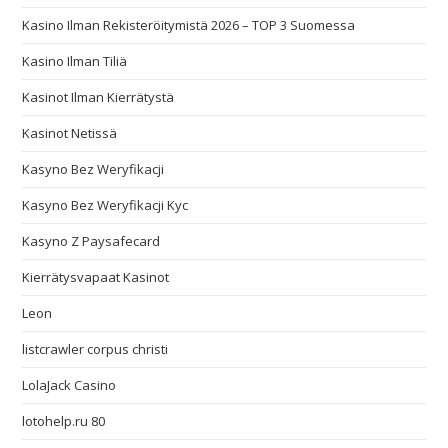
Kasino Ilman Rekisteröitymistä 2026 – TOP 3 Suomessa
Kasino Ilman Tiliä
Kasinot Ilman Kierrätystä
Kasinot Netissä
Kasyno Bez Weryfikacji
Kasyno Bez Weryfikacji Kyc
Kasyno Z Paysafecard
Kierrätysvapaat Kasinot
Leon
listcrawler corpus christi
LolaJack Casino
lotohelp.ru 80