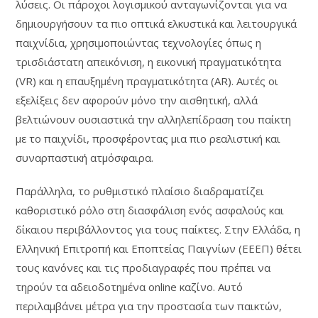
λύσεις. Οι πάροχοι λογισμικού ανταγωνίζονται για να
δημιουργήσουν τα πιο οπτικά ελκυστικά και λειτουργικά
παιχνίδια, χρησιμοποιώντας τεχνολογίες όπως η
τρισδιάστατη απεικόνιση, η εικονική πραγματικότητα
(VR) και η επαυξημένη πραγματικότητα (AR). Αυτές οι
εξελίξεις δεν αφορούν μόνο την αισθητική, αλλά
βελτιώνουν ουσιαστικά την αλληλεπίδραση του παίκτη
με το παιχνίδι, προσφέροντας μια πιο ρεαλιστική και
συναρπαστική ατμόσφαιρα.
Παράλληλα, το ρυθμιστικό πλαίσιο διαδραματίζει
καθοριστικό ρόλο στη διασφάλιση ενός ασφαλούς και
δίκαιου περιβάλλοντος για τους παίκτες. Στην Ελλάδα, η
Ελληνική Επιτροπή και Εποπτείας Παιγνίων (ΕΕΕΠ) θέτει
τους κανόνες και τις προδιαγραφές που πρέπει να
τηρούν τα αδειοδοτημένα online καζίνο. Αυτό
περιλαμβάνει μέτρα για την προστασία των παικτών,