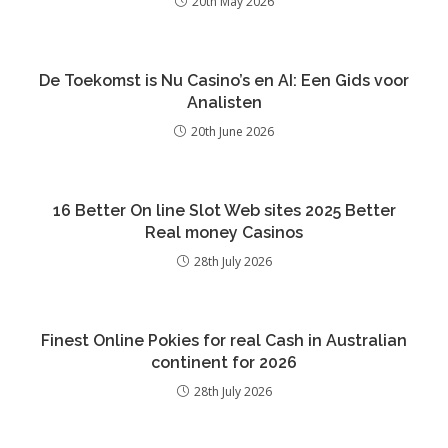
20th May 2026
De Toekomst is Nu Casino’s en AI: Een Gids voor
Analisten
20th June 2026
16 Better On line Slot Web sites 2025 Better
Real money Casinos
28th July 2026
Finest Online Pokies for real Cash in Australian
continent for 2026
28th July 2026