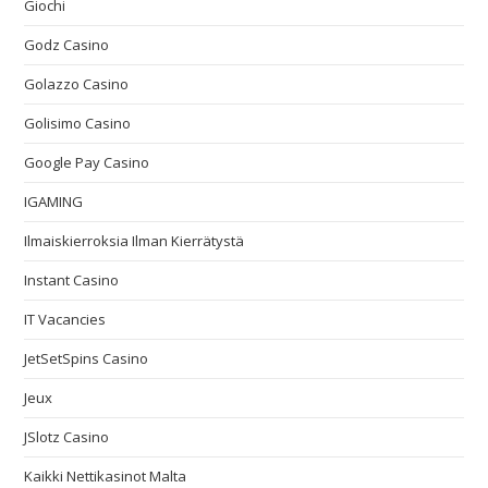
Giochi
Godz Casino
Golazzo Casino
Golisimo Casino
Google Pay Casino
IGAMING
Ilmaiskierroksia Ilman Kierrätystä
Instant Casino
IT Vacancies
JetSetSpins Casino
Jeux
JSlotz Casino
Kaikki Nettikasinot Malta