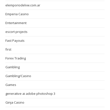
elemporiodelvw.com.ar
Emperia Casino
Entertainment
escort projects
Fast Payouts
first
Forex Trading
Gambling
Gambling/Casino
Games
generative ai adobe photoshop 3
Ginja Casino