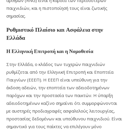
αριθμών (RNG) είναι η καρδιά των περισσότερων
παιχνιδιών, και η πιστοποίησή τους είναι ζωτικής
σημασίας.
Ρυθμιστικό Πλαίσιο και Ασφάλεια στην
Ελλάδα
Η Ελληνική Επιτροπή και η Νομοθεσία
Στην Ελλάδα, ο κλάδος των τυχερών παιχνιδιών
ρυθμίζεται από την Ελληνική Επιτροπή και Εποπτεία
Παιγνίων (ΕΕΕΠ). Η ΕΕΕΠ είναι υπεύθυνη για την
έκδοση αδειών, την εποπτεία των αδειοδοτημένων
παρόχων και την προστασία των παικτών. Η ύπαρξη
αδειοδοτημένων καζίνο σημαίνει ότι συμμορφώνονται
με αυστηρές προδιαγραφές ασφαλελούς λειτουργίας,
προστασίας δεδομένων και υπεύθυνου παιχνιδιού. Είναι
σημαντικό για τους παίκτες να επιλέγουν μόνο