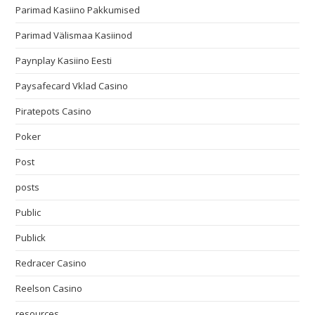
Parimad Kasiino Pakkumised
Parimad Välismaa Kasiinod
Paynplay Kasiino Eesti
Paysafecard Vklad Casino
Piratepots Casino
Poker
Post
posts
Public
Publick
Redracer Casino
Reelson Casino
resources