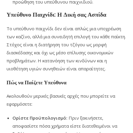
προώθηση του υπεύθυνου παιχνιδιού.
Υπεύθυνο Παιχνίδι: Η Δική σας Ασπίδα
Το υπεύθυνο παιχνίδι δεν είναι απλώς μια υποχρέωση
των καζίνο, αλλά μια συνειδητή επιλογή του κάθε παίκτη.
Στόχος είναι η διατήρηση του τζόγου ως μορφή
διασκέδασης και όχι ως μέσο επίλυσης οικονομικών
προβλημάτων. Η κατανόηση των κινδύνων και η
υιοθέτηση υγιών συνηθειών είναι απαραίτητες.
Πώς να Παίζετε Υπεύθυνα
Ακολουθούν μερικές βασικές αρχές που μπορείτε να
εφαρμόσετε:
Ορίστε Προϋπολογισμό:
Πριν ξεκινήσετε,
αποφασίστε πόσα χρήματα είστε διατεθειμένοι να