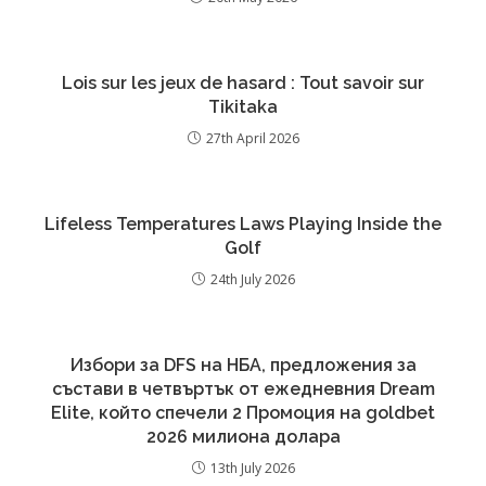
Lois sur les jeux de hasard : Tout savoir sur
Tikitaka
27th April 2026
Lifeless Temperatures Laws Playing Inside the
Golf
24th July 2026
Избори за DFS на НБА, предложения за
състави в четвъртък от ежедневния Dream
Elite, който спечели 2 Промоция на goldbet
2026 милиона долара
13th July 2026