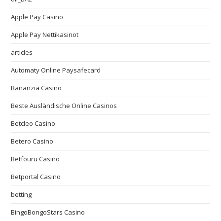
Apple Pay Casino
Apple Pay Nettikasinot
articles
Automaty Online Paysafecard
Bananzia Casino
Beste Ausländische Online Casinos
Betcleo Casino
Betero Casino
Betfouru Casino
Betportal Casino
betting
BingoBongoStars Casino