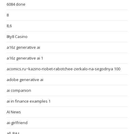
6084 done
8
8,6
8ty8 Casino
a16z generative ai
a16z generative ai 1
acomics.ru~kazino-riobet-rabotchee-zerkalo-na-segodnya 100
adobe generative ai
ai companion
ai in finance examples 1
AI News
ai-girlfriend
all_BAz