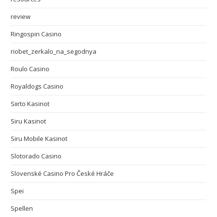
review
Ringospin Casino
riobet_zerkalo_na_segodnya
Roulo Casino
Royaldogs Casino
Siirto Kasinot
Siru Kasinot
Siru Mobile Kasinot
Slotorado Casino
Slovenské Casino Pro České Hráče
Spei
Spellen