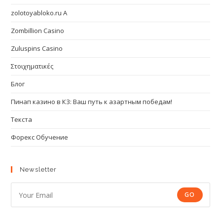
zolotoyabloko.ru A
Zombillion Casino
Zuluspins Casino
Στοιχηματικές
Блог
Пинап казино в КЗ: Ваш путь к азартным победам!
Текста
Форекс Обучение
Newsletter
GO