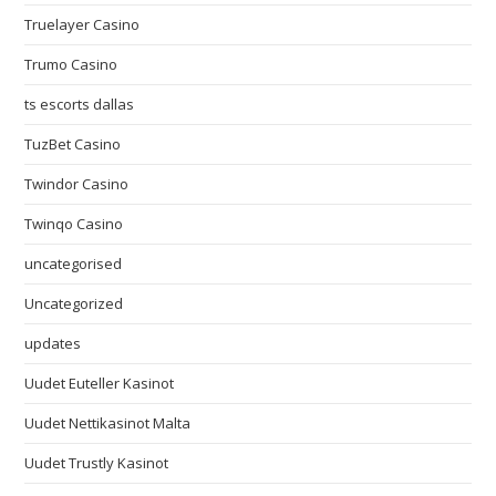
Truelayer Casino
Trumo Casino
ts escorts dallas
TuzBet Casino
Twindor Casino
Twinqo Casino
uncategorised
Uncategorized
updates
Uudet Euteller Kasinot
Uudet Nettikasinot Malta
Uudet Trustly Kasinot