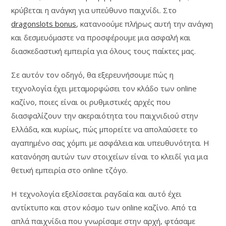
κρύβεται η ανάγκη για υπεύθυνο παιχνίδι. Στο
dragonslots bonus
, κατανοούμε πλήρως αυτή την ανάγκη
και δεσμευόμαστε να προσφέρουμε μια ασφαλή και
διασκεδαστική εμπειρία για όλους τους παίκτες μας.
Σε αυτόν τον οδηγό, θα εξερευνήσουμε πώς η
τεχνολογία έχει μεταμορφώσει τον κλάδο των online
καζίνο, ποιες είναι οι ρυθμιστικές αρχές που
διασφαλίζουν την ακεραιότητα του παιχνιδιού στην
Ελλάδα, και κυρίως, πώς μπορείτε να απολαύσετε το
αγαπημένο σας χόμπι με ασφάλεια και υπευθυνότητα. Η
κατανόηση αυτών των στοιχείων είναι το κλειδί για μια
θετική εμπειρία στο online τζόγο.
Η τεχνολογία εξελίσσεται ραγδαία και αυτό έχει
αντίκτυπο και στον κόσμο των online καζίνο. Από τα
απλά παιχνίδια που γνωρίσαμε στην αρχή, φτάσαμε