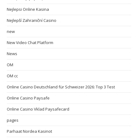
Nejlepsi Online Kasina
Nejlepší Zahraniční Casino
new
New Video Chat Platform
News
OM
OM cc
Online Casino Deutschland für Schweizer 2026: Top 3 Test
Online Casino Paysafe
Online Casino Vklad Paysafecard
pages
Parhaat Nordea Kasinot