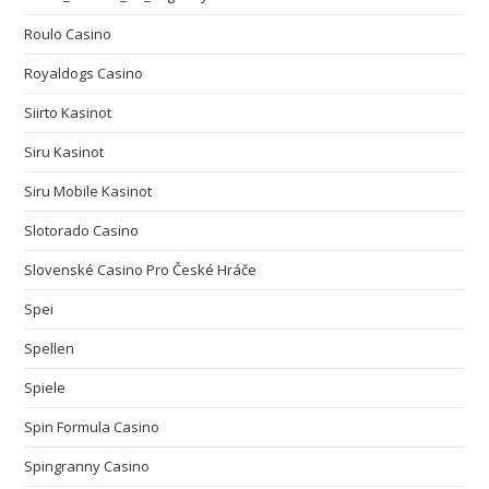
Roulo Casino
Royaldogs Casino
Siirto Kasinot
Siru Kasinot
Siru Mobile Kasinot
Slotorado Casino
Slovenské Casino Pro České Hráče
Spei
Spellen
Spiele
Spin Formula Casino
Spingranny Casino