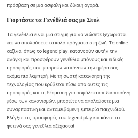
πρόσβαση σε μια ασφαλή και δίκαιη αγορά.
Γιορτάστε τα Γενέθλιά σας με Στυλ
Τα γενέθλια είναι μια στιγμή για να νιώσετε ξεχωριστοί
και να απολαύσετε τα καλά πράγματα στη ζωή. Τα online
καζίνο, όπως το legend play, κατανοούν αυτήν την
ανάγκη και προσφέρουν γενέθλια μπόνους και ειδικές
προσφορές που μπορούν να κάνουν την ημέρα σας
ακόμα πιο λαμπερή. Με τη σωστή κατανόηση της
τεχνολογίας που κρύβεται πίσω από αυτές τις
προσφορές και τη δέσμευση για ασφάλεια και δικαιοσύνη
μέσω των κανονισμών, μπορείτε να απολαύσετε μια
συναρπαστική και ανταμειβόμενη εμπειρία παιχνιδιού.
Ελέγξτε τις προσφορές του legend play και κάντε τα
φετινά σας γενέθλια αξέχαστα!