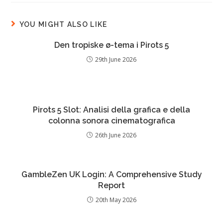
YOU MIGHT ALSO LIKE
Den tropiske ø-tema i Pirots 5
29th June 2026
Pirots 5 Slot: Analisi della grafica e della
colonna sonora cinematografica
26th June 2026
GambleZen UK Login: A Comprehensive Study
Report
20th May 2026