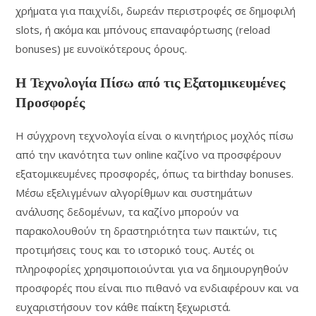
χρήματα για παιχνίδι, δωρεάν περιστροφές σε δημοφιλή
slots, ή ακόμα και μπόνους επαναφόρτωσης (reload
bonuses) με ευνοϊκότερους όρους.
Η Τεχνολογία Πίσω από τις Εξατομικευμένες
Προσφορές
Η σύγχρονη τεχνολογία είναι ο κινητήριος μοχλός πίσω
από την ικανότητα των online καζίνο να προσφέρουν
εξατομικευμένες προσφορές, όπως τα birthday bonuses.
Μέσω εξελιγμένων αλγορίθμων και συστημάτων
ανάλυσης δεδομένων, τα καζίνο μπορούν να
παρακολουθούν τη δραστηριότητα των παικτών, τις
προτιμήσεις τους και το ιστορικό τους. Αυτές οι
πληροφορίες χρησιμοποιούνται για να δημιουργηθούν
προσφορές που είναι πιο πιθανό να ενδιαφέρουν και να
ευχαριστήσουν τον κάθε παίκτη ξεχωριστά.