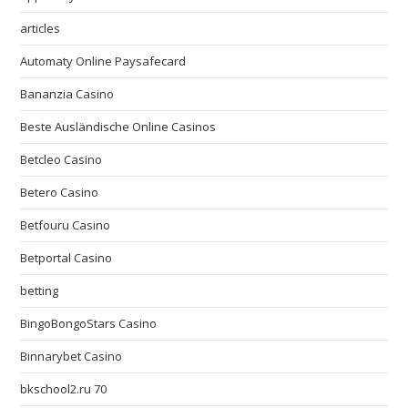
articles
Automaty Online Paysafecard
Bananzia Casino
Beste Ausländische Online Casinos
Betcleo Casino
Betero Casino
Betfouru Casino
Betportal Casino
betting
BingoBongoStars Casino
Binnarybet Casino
bkschool2.ru 70