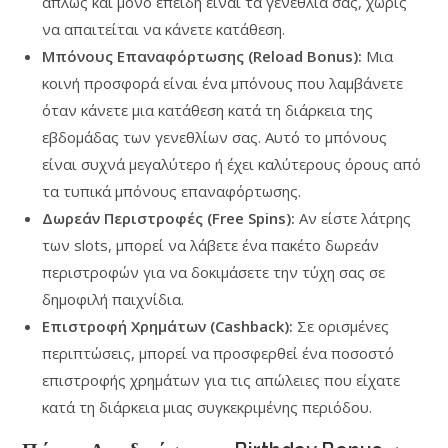
απλώς και μόνο επειδή είναι τα γενέθλιά σας, χωρίς
να απαιτείται να κάνετε κατάθεση.
Μπόνους Επαναφόρτωσης (Reload Bonus):
Μια
κοινή προσφορά είναι ένα μπόνους που λαμβάνετε
όταν κάνετε μια κατάθεση κατά τη διάρκεια της
εβδομάδας των γενεθλίων σας. Αυτό το μπόνους
είναι συχνά μεγαλύτερο ή έχει καλύτερους όρους από
τα τυπικά μπόνους επαναφόρτωσης.
Δωρεάν Περιστροφές (Free Spins):
Αν είστε λάτρης
των slots, μπορεί να λάβετε ένα πακέτο δωρεάν
περιστροφών για να δοκιμάσετε την τύχη σας σε
δημοφιλή παιχνίδια.
Επιστροφή Χρημάτων (Cashback):
Σε ορισμένες
περιπτώσεις, μπορεί να προσφερθεί ένα ποσοστό
επιστροφής χρημάτων για τις απώλειες που είχατε
κατά τη διάρκεια μιας συγκεκριμένης περιόδου.