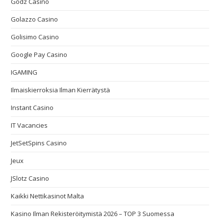
Godz Casino
Golazzo Casino
Golisimo Casino
Google Pay Casino
IGAMING
Ilmaiskierroksia Ilman Kierrätystä
Instant Casino
IT Vacancies
JetSetSpins Casino
Jeux
JSlotz Casino
Kaikki Nettikasinot Malta
Kasino Ilman Rekisteröitymistä 2026 – TOP 3 Suomessa