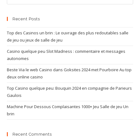
Recent Posts
Top des Casinos un brin : Le ouvrage des plus redoutables salle
de jeu ou jeux de salle de jeu
Casino quelque peu Slot Madness : commentaire et messages
autonomes
Beste Via le web Casino dans Goksites 2024 met Pourboire Au top
deux online casino
Top Casino quelque peu: Bouquin 2024 en compagnie de Parieurs
Gaulois
Machine Pour Dessous Complaisantes 1000+ Jeu Salle de jeu Un
brin
Recent Comments