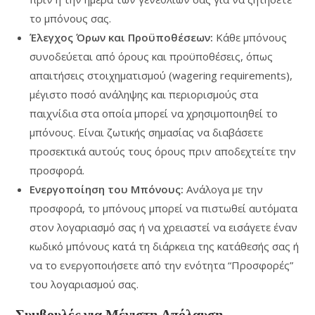
το μπόνους σας.
Έλεγχος Όρων και Προϋποθέσεων:
Κάθε μπόνους
συνοδεύεται από όρους και προϋποθέσεις, όπως
απαιτήσεις στοιχηματισμού (wagering requirements),
μέγιστο ποσό ανάληψης και περιορισμούς στα
παιχνίδια στα οποία μπορεί να χρησιμοποιηθεί το
μπόνους. Είναι ζωτικής σημασίας να διαβάσετε
προσεκτικά αυτούς τους όρους πριν αποδεχτείτε την
προσφορά.
Ενεργοποίηση του Μπόνους:
Ανάλογα με την
προσφορά, το μπόνους μπορεί να πιστωθεί αυτόματα
στον λογαριασμό σας ή να χρειαστεί να εισάγετε έναν
κωδικό μπόνους κατά τη διάρκεια της κατάθεσής σας ή
να το ενεργοποιήσετε από την ενότητα “Προσφορές”
του λογαριασμού σας.
Συμβουλές για Μέγιστη Απόλαυση