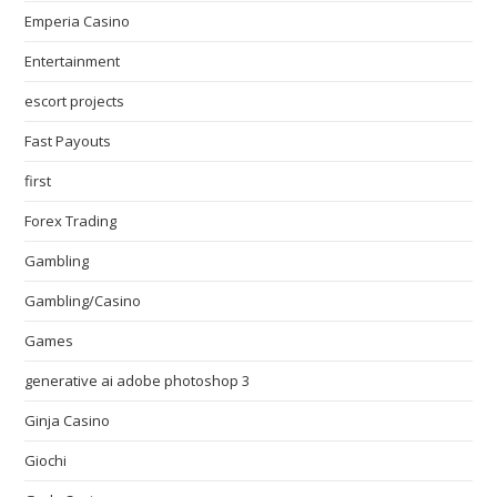
Emperia Casino
Entertainment
escort projects
Fast Payouts
first
Forex Trading
Gambling
Gambling/Casino
Games
generative ai adobe photoshop 3
Ginja Casino
Giochi