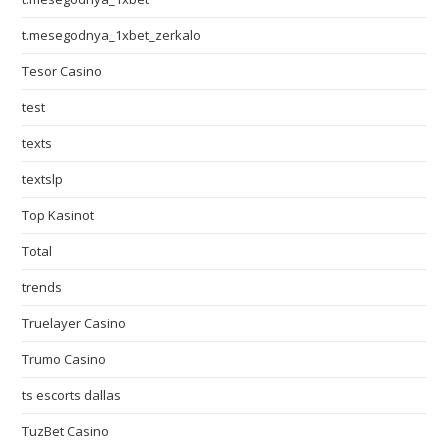
t.mesegodnya_1xbet_zerkalo
Tesor Casino
test
texts
textslp
Top Kasinot
Total
trends
Truelayer Casino
Trumo Casino
ts escorts dallas
TuzBet Casino